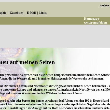
Suchen
aphie
|
Gästebuch
|
E-Mail
|
Links
Homepage
weiterempfehlen
men auf meinen Seiten
en präsentiere, so drehen sich diese Seiten hauptsächlich um unsere heimischen Schme
 Arten, die im Westerwald und in meiner Heimatgemeinde Westernohe vorkommen.
en! Die meisten davon sind Nachtfalter, die wir gewöhnlich nicht zu sehen bekommen – 
dwo unter einer Lampe und erlangen so unsere Aufmerksamkeit. Nur 190 von den ca. 37
 Tage auf unseren Wiesen und in den Wäldern beobachten können.
ben bedroht oder bereits für immer verschwunden! Alleine von den 190 in Deutschland 
oten Liste. Darunter so bekannte Schmetterlinge wie der Apollofalter, Segelfalter oder
es "Einstellungen" die Anzeige auf die Rote Liste-Arten einschränken und/oder sich 