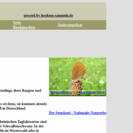
powerd by insekten-sammeln.de
Seite
Änderungsliste
Bookmarken
tterlinge, ihrer Raupen und
es sei denn, sie kommen abends
00 in Deutschland
Der Stegskopf - Nationales Naturerbe
heimischen Tagfalterarten sind
 der Schwalbenschwanz. In der
die im Westerwald oder in