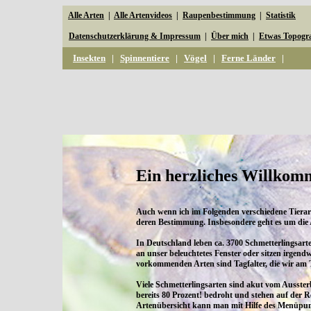
Alle Arten
|
Alle Artenvideos
|
Raupenbestimmung
|
Statistik
Datenschutzerklärung & Impressum
|
Über mich
|
Etwas Topogr
Insekten
|
Spinnentiere
|
Vögel
|
Ferne Länder
|
Ein herzliches Willkom
Auch wenn ich im Folgenden verschiedene Tierart
deren Bestimmung. Insbesondere geht es um die
In Deutschland leben ca. 3700 Schmetterlingsart
an unser beleuchtetes Fenster oder sitzen irgen
vorkommenden Arten sind Tagfalter, die wir am
Viele Schmetterlingsarten sind akut vom Ausster
bereits 80 Prozent! bedroht und stehen auf der R
Artenübersicht kann man mit Hilfe des Menüpunkt