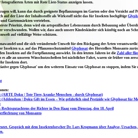
otografierten Arten mit Rote Liste-Status anzeigen lassen.
agen will, kann das durch geeignete Bepflanzungen im Garten oder den Verzicht auf P
ch auf der Liste der Inhaltsstoffe als Wirkstoff nicht das für Insekten hochgiftige
Glyph
 und Gartenmärkten vertrieben.
erste Priorität, denn wird ein artspezifischer Lebensraum durch Bebauung oder Überdü
er verschwunden. Wollen wir, dass auch unsere Kindeskinder sich künftig noch an Sch
elt auf vielfältige Weise schützen.
mawandel und die sich verändernde Umwelt für den Rückgang der Arten verantwortlich
r Insekten u.a. auf das Pflanzenschutzmittel
Glyphosat
des Herstellers
Monsanto
zurüc
ei den Insekten auf die Fortpflanzung auswirkt. In den letzten Jahren ist die
Zahl aller fl
es alle an unseren Winschutzscheiben bei nächtlicher Fahrt, waren sie früher von ze
hr Insekten dort.
itiative gegen Glyphosat' um den weiteren Einsatz von Glyphosat zu stoppen, indem Sie 
at
ionen:
 (ARTE Doku | Tote Tiere, kranke Menschen - durch Glyphosat)
(Addendum | Doku Gift im Essen – Wie gefährlich sind Pestizide wie Glyphosat für 
t
 Rechtsgutachtens der Richter in Den Haag vom Dienstag, den 18. April
Verflechtung von Monsanto
eutet. Gespräch mit dem Insektenforscher Dr. Lars Krogmann über Analyse, Ursachen
n.