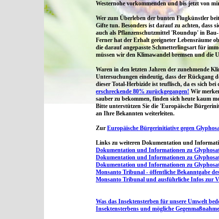
Westernohe vorkommenden und bis jetzt von mir f
Wer zum Überleben der bunten Flugkünstler beitr
Gifte tun. Besonders ist darauf zu achten, dass si
auch als Pflanzenschutzmittel
'Roundup'
in Bau-
Ferner hat der Erhalt geeigneter Lebensräume ob
die darauf angepasste Schmetterlingsart für imm
müssen wir den Klimawandel bremsen und die Umw
Waren in den letzten Jahren der zunehmende Kli
Untersuchungen eindeutig, dass der Rückgang de
dieser Total-Herbizide ist teuflisch, da es sich b
erschreckende 80% zurückgegangen!
Wir merken 
sauber zu bekommen, finden sich heute kaum me
Bitte unterstützen Sie die 'Europäische Bürgerin
an Ihre Bekannten weiterleiten.
Zur
Europäische Bürgerinitiative gegen Glyphos
Links zu weiteren Dokumentation und Informat
Dokumentation und Informationen zu Glyphosat
Dokumentation und Informationen zu Glyphosat 
Dokumentation und Informationen zu Glyphosa
Monsanto Tribunal - öffentliche Bekanntgabe des
Monsanto Tribunal und ausführliche Infos zur 
Was das Insektensterben für unsere Umwelt bed
Insektensterbens und mögliche Gegenmaßnahme