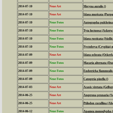
2014-07-10
Neue Art
Mecyna auralis ()
2014-07-10
Neue Art
Idaea muricata (Purpu
2014-07-10
Neue Fotos
Autographa pulchrina (
2014-07-10
Neue Fotos
Tyta luctuosa (Ackerw
2014-07-10
Neue Fotos
Idaea rusticata (Südl
2014-07-10
Neue Fotos
Nyctobrya (Cryphia) m
2014-07-09
Neue Art
Idaea ochrata (Ockerf
2014-07-09
Neue Fotos
Macaria alternata (Du
2014-07-09
Neue Fotos
Endotricha flammealis
2014-07-09
Neue Fotos
Catoptria pinella ()
2014-07-03
Neue Art
Acasis viretata (Gelb
2014-06-25
Neue Art
Angerona prunaria (S
2014-06-25
Neue Art
Ptilodon cucullina (A
2014-06-12
Neue Fotos
Apamea monoglypha (W