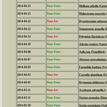
2014-04-25
Neue Fotos
Melitaea athalia (Geme
2014-04-25
Neue Fotos
Malacosoma neustria (
2014-04-22
Neue Art
Dyseriocrania subpurpu
2014-04-22
Neue Fotos
Nemapogon granella (
2014-04-14
Neue Art
Polymixis flavicincta (
2014-04-10
Neue Fotos
Adscita statices (Sau
2014-04-08
Neue Fotos
Aglia tau (Nagelfleck)
2014-04-07
Neue Fotos
Abraxas grossulariata
2014-04-03
Neue Fotos
Earophila badiata (Sy
2014-04-02
Neue Art
Curculio glandium (Ei
2014-04-01
Neue Fotos
Drymonia obliterata 
2014-03-21
Neue Art
Acrobasis advenella ()
2014-03-21
Neue Fotos
Noctua pronuba (Hau
2014-03-20
Neue Fotos
Xestia sexstrigata (Se