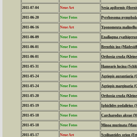
2011-07-04
Neue Art
Sesia apiformis (Horni
2011-06-20
Neue Fotos
Pyrrhosoma nymphula 
2011-06-16
Neue Art
Yponomeuta malinellus
2011-06-09
Neue Fotos
Enallagma cyathigeru
2011-06-01
Neue Fotos
Brenthis ino (Mädesüß
2011-06-01
Neue Fotos
Orthosia cruda (Klein
2011-05-31
Neue Fotos
Hamearis lucina (Schl
2011-05-24
Neue Fotos
Agriopis aurantiaria (
2011-05-24
Neue Fotos
Agriopis marginaria (G
2011-05-20
Neue Fotos
Orthosia cruda (Klein
2011-05-19
Neue Fotos
Iphiclides podalirius (S
2011-05-18
Neue Fotos
Carcharodus alceae (M
2011-05-18
Neue Fotos
Minoa murinata (Mau
2011-05-17
Neue Art
Scolitantides orion (F