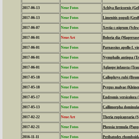
2017-06-13
Neue Fotos
Achlya flavicornis (G
2017-06-13
Neue Fotos
Limenitis populi (Groß
2017-06-07
Neue Fotos
Xestia c-nigrum (Schw
2017-06-01
Neue Art
Boloria dia (Magerrase
2017-06-01
Neue Fotos
Parnassius apollo f. vi
2017-06-01
Neue Fotos
Nymphalis antiopa (T
2017-06-01
Neue Fotos
Aglaope infausta (Tra
2017-05-18
Neue Fotos
Callophrys rubi (Bromb
2017-05-18
Neue Fotos
Pyrgus malvae (Kleine
2017-05-17
Neue Fotos
Endromis versicolora 
2017-05-13
Neue Fotos
Callimorpha dominula
2017-02-22
Neue Art
Theria rupicapraria (
2017-02-21
Neue Fotos
Pheosia tremula (Papp
2016-11-11
Neue Fotos
Peribatodes rhomboid