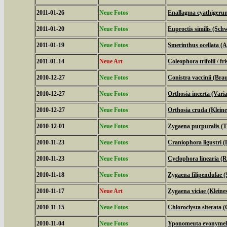
2011-01-26
Neue Fotos
Enallagma cyathigeru
2011-01-20
Neue Fotos
Euproctis similis (Sch
2011-01-19
Neue Fotos
Smerinthus ocellata 
2011-01-14
Neue Art
Coleophora trifolii / fri
2010-12-27
Neue Fotos
Conistra vaccinii (Bra
2010-12-27
Neue Fotos
Orthosia incerta (Vari
2010-12-27
Neue Fotos
Orthosia cruda (Klein
2010-12-01
Neue Fotos
Zygaena purpuralis (
2010-11-23
Neue Fotos
Craniophora ligustri (
2010-11-23
Neue Fotos
Cyclophora linearia 
2010-11-18
Neue Fotos
Zygaena filipendulae 
2010-11-17
Neue Art
Zygaena viciae (Klein
2010-11-15
Neue Fotos
Chloroclysta siterata 
2010-11-04
Neue Fotos
Yponomeuta evonymell