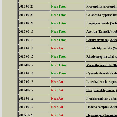
2019-09-25
Neue Fotos
Proserpinus proserpi
2019-09-23
Neue Fotos
Chloantha hyperici (R
2019-09-20
Neue Fotos
Laspeyria flexula (Sich
2019-09-19
Neue Fotos
Acontia (Emmelia) tra
2019-09-19
Neue Fotos
Cerura erminea (Weiß
2019-09-18
Neue Art
Ethmia bipunctella (N
2019-09-17
Neue Fotos
Rhodostrophia calabra
2019-09-17
Neue Fotos
Macrothylacia rubi (B
2019-09-16
Neue Fotos
Cynaeda dentalis (Za
2019-09-13
Neue Art
Luteohadena luteago s
2019-09-12
Neue Art
Catephia alchymista 
2019-09-12
Neue Art
Pyrrhia umbra (Umbr
2019-09-12
Neue Art
Hadena compta (Weißb
2018-10-23
Neue Art
Hypsopygia glaucinalis