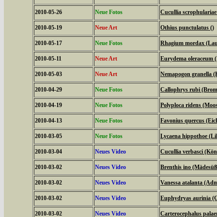
2010-05-26
Neue Fotos
Cucullia scrophulari
2010-05-19
Neue Art
Othius punctulatus ()
2010-05-17
Neue Fotos
Rhagium mordax (Lau
2010-05-11
Neue Art
Eurydema oleraceum 
2010-05-03
Neue Art
Nemapogon granella (
2010-04-29
Neue Fotos
Callophrys rubi (Bromb
2010-04-19
Neue Fotos
Polyploca ridens (Moo
2010-04-13
Neue Fotos
Favonius quercus (Eich
2010-03-05
Neue Fotos
Lycaena hippothoe (Lil
2010-03-04
Neues Video
Cucullia verbasci (Kö
2010-03-02
Neues Video
Brenthis ino (Mädesüß
2010-03-02
Neues Video
Vanessa atalanta (Adm
2010-03-02
Neues Video
Euphydryas aurinia (G
2010-03-02
Neues Video
Carterocephalus palae