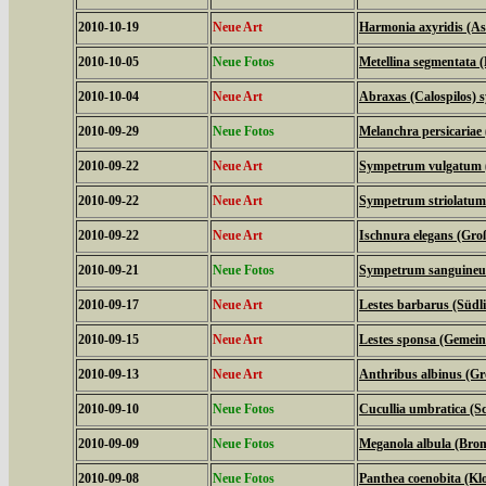
2010-10-19
Neue Art
Harmonia axyridis (As
2010-10-05
Neue Fotos
Metellina segmentata 
2010-10-04
Neue Art
Abraxas (Calospilos) 
2010-09-29
Neue Fotos
Melanchra persicariae
2010-09-22
Neue Art
Sympetrum vulgatum (
2010-09-22
Neue Art
Sympetrum striolatum 
2010-09-22
Neue Art
Ischnura elegans (Groß
2010-09-21
Neue Fotos
Sympetrum sanguineum 
2010-09-17
Neue Art
Lestes barbarus (Südl
2010-09-15
Neue Art
Lestes sponsa (Gemein
2010-09-13
Neue Art
Anthribus albinus (Gro
2010-09-10
Neue Fotos
Cucullia umbratica (
2010-09-09
Neue Fotos
Meganola albula (Bro
2010-09-08
Neue Fotos
Panthea coenobita (Klo