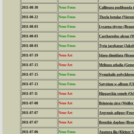
2011-08-30
Neue Fotos
Calliteara pudibunda 
2011-08-22
Neue Fotos
Thecla betulae (Nierenf
2011-08-03
Neue Fotos
Lycaena tityrus (Braun
2011-08-03
Neue Fotos
Carcharodus alceae (M
2011-08-03
Neue Fotos
Tyria jacobaeae (Jako
2011-07-19
Neue Art
Idaea dimidiata (Bra
2011-07-15
Neue Art
Melitaea athalia (Geme
2011-07-15
Neue Fotos
Nymphalis polychloros
2011-07-13
Neue Fotos
Satyrium w-album (Ulm
2011-07-11
Neue Art
Hipparchia semele (Oc
2011-07-08
Neue Art
Brintesia circe (Weiße
2011-07-07
Neue Art
Argynnis adippe (Feuri
2011-07-07
Neue Art
Brenthis daphne (Brom
2011-07-06
Neue Fotos
Apatura ilia (Kleiner Sc