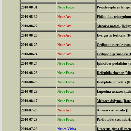
2010-08-31
Neue Fotos
Pseudeuophrys laniger
2010-08-30
Neue Art
Philanthus triangulum
2010-08-27
Neue Art
Macaria notata (Hellg
2010-08-26
Neue Art
Evergestis forficalis (
2010-08-25
Neue Art
Oedipoda caerulescens
2010-08-24
Neue Art
Oedipoda germanica (R
2010-08-24
Neue Fotos
Iphiclides podalirius (S
2010-08-23
Neue Fotos
Deilephila elpenor (Mi
2010-08-23
Neue Fotos
Deilephila porcellus (
2010-08-23
Neue Fotos
Luperina testacea (Le
2010-08-17
Neue Fotos
Melitaea didyma (Rote
2010-07-23
Neue Art
Anania verbascalis ()
2010-07-23
Neue Fotos
Peribatodes secundari
2010-07-23
Neues Video
Urocerus gigas (Riese