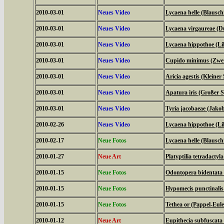
2010-03-01
Neues Video
Lycaena helle (Blauschi
2010-03-01
Neues Video
Lycaena virgaureae (D
2010-03-01
Neues Video
Lycaena hippothoe (Lil
2010-03-01
Neues Video
Cupido minimus (Zwer
2010-03-01
Neues Video
Aricia agestis (Kleine
2010-03-01
Neues Video
Apatura iris (Großer Sc
2010-03-01
Neues Video
Tyria jacobaeae (Jako
2010-02-26
Neues Video
Lycaena hippothoe (Lil
2010-02-17
Neue Fotos
Lycaena helle (Blauschi
2010-01-27
Neue Art
Platyptilia tetradactyla
2010-01-15
Neue Fotos
Odontopera bidentata
2010-01-15
Neue Fotos
Hypomecis punctinali
2010-01-15
Neue Fotos
Tethea or (Pappel-Eul
2010-01-12
Neue Art
Eupithecia subfuscata