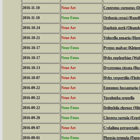
2016-11-10
Neue Art
Centrotus cornutus (D
2016-11-10
Neue Fotos
Orthosia cerasi (Rundf
2016-10-24
Neue Art
Daphnis nerii (Olean
2016-10-21
Neue Art
Volucella zonaria (Hor
2016-10-17
Neue Fotos
Pyrgus malvae (Kleine
2016-10-17
Neue Fotos
Hyles euphorbiae (Wo
2016-10-13
Neue Art
Dysstroma citrata (Bu
2016-10-07
Neue Art
Hyles vespertilio (Fl
2016-09-22
Neue Art
Ennomos fuscantaria 
2016-09-22
Neue Art
Ypsolopha sequella
2016-09-22
Neue Fotos
Deilephila elpenor (Mi
2016-09-20
Neue Fotos
Clostera curtula (Erp
2016-09-07
Neue Art
Cydalima perspectali
2016-09-01
Neue Fotos
Pheosia tremula (Papp