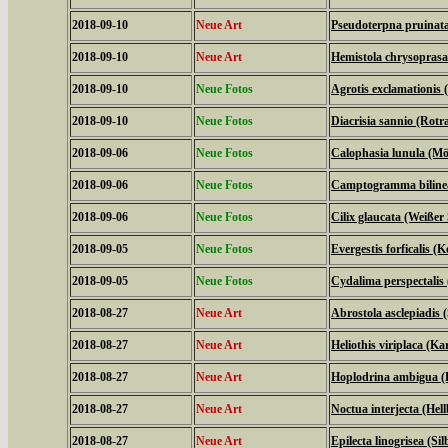
2018-09-10
Neue Art
Pseudoterpna pruinat
2018-09-10
Neue Art
Hemistola chrysopras
2018-09-10
Neue Fotos
Agrotis exclamationis
2018-09-10
Neue Fotos
Diacrisia sannio (Rot
2018-09-06
Neue Fotos
Calophasia lunula (M
2018-09-06
Neue Fotos
Camptogramma bilinea
2018-09-06
Neue Fotos
Cilix glaucata (Weißer 
2018-09-05
Neue Fotos
Evergestis forficalis (
2018-09-05
Neue Fotos
Cydalima perspectali
2018-08-27
Neue Art
Abrostola asclepiadis
2018-08-27
Neue Art
Heliothis viriplaca (K
2018-08-27
Neue Art
Hoplodrina ambigua (
2018-08-27
Neue Art
Noctua interjecta (Hel
2018-08-27
Neue Art
Epilecta linogrisea (S