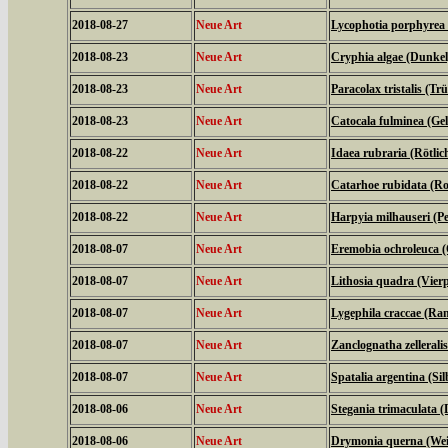
2018-08-27
Neue Art
Lycophotia porphyrea 
2018-08-23
Neue Art
Cryphia algae (Dunkel
2018-08-23
Neue Art
Paracolax tristalis (T
2018-08-23
Neue Art
Catocala fulminea (Ge
2018-08-22
Neue Art
Idaea rubraria (Rötli
2018-08-22
Neue Art
Catarhoe rubidata (Ro
2018-08-22
Neue Art
Harpyia milhauseri (
2018-08-07
Neue Art
Eremobia ochroleuca 
2018-08-07
Neue Art
Lithosia quadra (Vier
2018-08-07
Neue Art
Lygephila craccae (Ra
2018-08-07
Neue Art
Zanclognatha zellerali
2018-08-07
Neue Art
Spatalia argentina (Si
2018-08-06
Neue Art
Stegania trimaculata (
2018-08-06
Neue Art
Drymonia querna (We