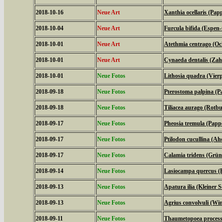
2018-10-16
Neue Art
Xanthia ocellaris (Pap
2018-10-04
Neue Art
Furcula bifida (Espen
2018-10-01
Neue Art
Atethmia centrago (Oc
2018-10-01
Neue Art
Cynaeda dentalis (Za
2018-10-01
Neue Fotos
Lithosia quadra (Vier
2018-09-18
Neue Fotos
Pterostoma palpina (P
2018-09-18
Neue Fotos
Tiliacea aurago (Rotb
2018-09-17
Neue Fotos
Pheosia tremula (Papp
2018-09-17
Neue Fotos
Ptilodon cucullina (A
2018-09-17
Neue Fotos
Calamia tridens (Grün
2018-09-14
Neue Fotos
Lasiocampa quercus (
2018-09-13
Neue Fotos
Apatura ilia (Kleiner Sc
2018-09-13
Neue Fotos
Agrius convolvuli (W
2018-09-11
Neue Fotos
Thaumetopoea processi