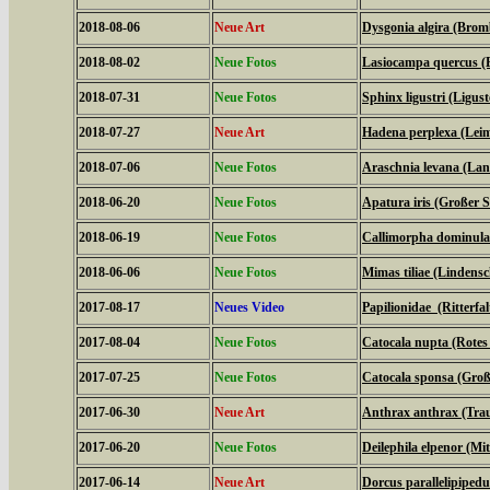
2018-08-06
Neue Art
Dysgonia algira (Brom
2018-08-02
Neue Fotos
Lasiocampa quercus (
2018-07-31
Neue Fotos
Sphinx ligustri (Ligu
2018-07-27
Neue Art
Hadena perplexa (Lei
2018-07-06
Neue Fotos
Araschnia levana (La
2018-06-20
Neue Fotos
Apatura iris (Großer Sc
2018-06-19
Neue Fotos
Callimorpha dominula
2018-06-06
Neue Fotos
Mimas tiliae (Lindens
2017-08-17
Neues Video
Papilionidae (Ritterfal
2017-08-04
Neue Fotos
Catocala nupta (Rote
2017-07-25
Neue Fotos
Catocala sponsa (Gro
2017-06-30
Neue Art
Anthrax anthrax (Tra
2017-06-20
Neue Fotos
Deilephila elpenor (Mi
2017-06-14
Neue Art
Dorcus parallelipipedu