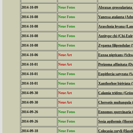
2014-10-09
Neue Fotos
Abraxas grossulariata
2014-10-08
Neue Fotos
Vanessa atalanta (Adm
2014-10-08
Neue Fotos
Araschnia levana (La
2014-10-08
Neue Fotos
Antitype chi (Chi-Eule
2014-10-08
Neue Fotos
Zygaena filipendulae 
2014-10-06
Neue Art
Euxoa nigricans (Schw
2014-10-01
Neue Art
Perizoma affinitata (
2014-10-01
Neue Fotos
Eupithecia satyrata (
2014-10-01
Neue Fotos
Xanthorhoe biriviata 
2014-09-30
Neue Art
Calamia tridens (Grün
2014-09-30
Neue Art
Chersotis multangula 
2014-09-26
Neue Fotos
Ennomos quercinaria 
2014-09-26
Neue Fotos
Sesia apiformis (Horni
2014-09-18
Neue Fotos
Colocasia coryli (Hasel