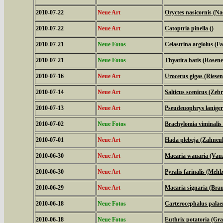
2010-07-22
Neue Art
Oryctes nasicornis (N
2010-07-22
Neue Art
Catoptria pinella ()
2010-07-21
Neue Fotos
Celastrina argiolus (
2010-07-21
Neue Fotos
Thyatira batis (Rosene
2010-07-16
Neue Art
Urocerus gigas (Riese
2010-07-14
Neue Art
Salticus scenicus (Zeb
2010-07-13
Neue Art
Pseudeuophrys laniger
2010-07-02
Neue Fotos
Brachylomia viminalis
2010-07-01
Neue Art
Hada plebeja (Zahneul
2010-06-30
Neue Art
Macaria wauaria (Vauz
2010-06-30
Neue Art
Pyralis farinalis (Mehl
2010-06-29
Neue Art
Macaria signaria (Bra
2010-06-18
Neue Fotos
Carterocephalus palae
2010-06-18
Neue Fotos
Euthrix potatoria (Gra