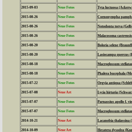
2015-09-03
Neue Fotos
Tyta luctuosa (Ackerw
2015-08-26
Neue Fotos
Coenonympha pamphilu
2015-08-26
Neue Fotos
Notodonta torva (Gel
2015-08-26
Neue Fotos
Malacosoma castrensis
2015-08-20
Neue Fotos
Boloria selene (Braunfl
2015-08-20
Neue Fotos
Lasiocampa quercus (
2015-08-18
Neue Fotos
Macroglossum stellat
2015-08-18
Neue Fotos
Phalera bucephala (M
2015-07-22
Neue Fotos
Orgyia antiqua (Schle
2015-07-08
Neue Art
Lycia hirtaria (Schwar
2015-07-07
Neue Fotos
Parnassius apollo f. vi
2015-07-07
Neue Fotos
Macroglossum stellat
2014-10-21
Neue Art
Lacanobia thalassina 
2014-10-09
Neue Art
Hecatera dysodea (Kom