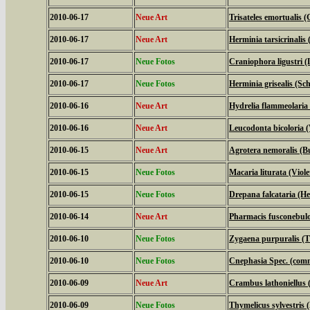
2010-06-17
Neue Art
Trisateles emortualis 
2010-06-17
Neue Art
Herminia tarsicrinalis
2010-06-17
Neue Fotos
Craniophora ligustri (
2010-06-17
Neue Fotos
Herminia grisealis (Sc
2010-06-16
Neue Art
Hydrelia flammeolaria 
2010-06-16
Neue Art
Leucodonta bicoloria 
2010-06-15
Neue Art
Agrotera nemoralis (B
2010-06-15
Neue Fotos
Macaria liturata (Viol
2010-06-15
Neue Fotos
Drepana falcataria (Hel
2010-06-14
Neue Art
Pharmacis fusconebulo
2010-06-10
Neue Fotos
Zygaena purpuralis (
2010-06-10
Neue Fotos
Cnephasia Spec. (com
2010-06-09
Neue Art
Crambus lathoniellus (
2010-06-09
Neue Fotos
Thymelicus sylvestris