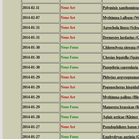
2014-02-11
Neue Art
Polymixis xanthomista
2014-02-07
Neue Art
Mythimna l-album (We
2014-01-31
Neue Art
Agrochola litura (Schw
2014-01-31
Neue Art
Dermestes lardarius (
2014-01-30
Neue Fotos
Chloroclysta siterata 
2014-01-30
Neue Fotos
Chesias legatella (Spä
2014-01-30
Neue Fotos
Pungeleria capreolari
2014-01-29
Neue Art
Plebejus argyrognomo
2014-01-29
Neue Art
Pogonocherus hispidu
2014-01-29
Neue Art
Mythimna pallens (Ble
2014-01-29
Neue Fotos
Mamestra brassicae (K
2014-01-28
Neue Fotos
Aglais urticae (Kleiner
2014-01-27
Neue Art
Pseudophilotes baton 
2014-01-27
Neue Fotos
Euphydryas aurinia (G