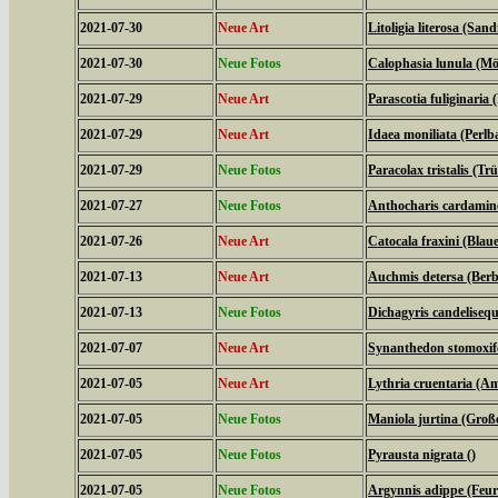
2021-07-30
Neue Art
Litoligia literosa (Sa
2021-07-30
Neue Fotos
Calophasia lunula (M
2021-07-29
Neue Art
Parascotia fuliginaria (
2021-07-29
Neue Art
Idaea moniliata (Perl
2021-07-29
Neue Fotos
Paracolax tristalis (T
2021-07-27
Neue Fotos
Anthocharis cardamine
2021-07-26
Neue Art
Catocala fraxini (Bla
2021-07-13
Neue Art
Auchmis detersa (Berb
2021-07-13
Neue Fotos
Dichagyris candelisequ
2021-07-07
Neue Art
Synanthedon stomoxif
2021-07-05
Neue Art
Lythria cruentaria (
2021-07-05
Neue Fotos
Maniola jurtina (Groß
2021-07-05
Neue Fotos
Pyrausta nigrata ()
2021-07-05
Neue Fotos
Argynnis adippe (Feuri