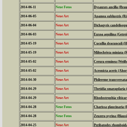
2014-06-11
Neue Fotos
Dysauxes ancilla (Bra
2014-06-05
Neue Art
Apamea sublustris (Rö
2014-06-04
Neue Art
Dichagyris candelisequ
2014-06-03
Neue Art
Euxoa aquilina (Getrei
2014-05-19
Neue Art
Cucullia dracunculi (
2014-05-19
Neue Art
Miltochrista miniata 
2014-05-02
Neue Art
Cerura erminea (Weiß
2014-05-02
Neue Art
Acronicta aceris (Aho
2014-04-30
Neue Art
Philereme transversat
2014-04-29
Neue Art
Thetidia smaragdaria
2014-04-29
Neue Art
Rhodostrophia vibica
2014-04-28
Neue Fotos
Charissa glaucinaria 
2014-04-28
Neue Fotos
Zeuzera pyrina (Blaus
2014-04-25
Neue Art
Peribatodes rhomboid