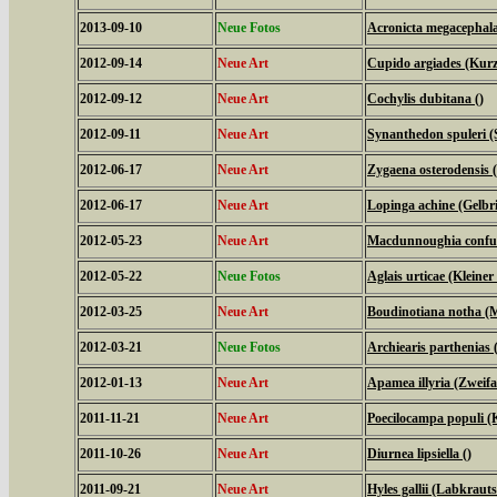
2013-09-10
Neue Fotos
Acronicta megacephal
2012-09-14
Neue Art
Cupido argiades (Kurz
2012-09-12
Neue Art
Cochylis dubitana ()
2012-09-11
Neue Art
Synanthedon spuleri (S
2012-06-17
Neue Art
Zygaena osterodensis 
2012-06-17
Neue Art
Lopinga achine (Gelbri
2012-05-23
Neue Art
Macdunnoughia confus
2012-05-22
Neue Fotos
Aglais urticae (Kleiner
2012-03-25
Neue Art
Boudinotiana notha (M
2012-03-21
Neue Fotos
Archiearis parthenias
2012-01-13
Neue Art
Apamea illyria (Zweifa
2011-11-21
Neue Art
Poecilocampa populi (
2011-10-26
Neue Art
Diurnea lipsiella ()
2011-09-21
Neue Art
Hyles gallii (Labkrau