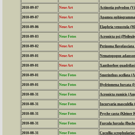
2010-09-07
Neue Art
Actinotia polyodon (V
2010-09-07
Neue Art
Apamea ophiogramma (
2010-09-06
Neue Art
Elaphria venustula (M
2010-09-03
Neue Fotos
Acronicta psi (Pfeileule
2010-09-02
Neue Art
Perizoma flavofasciat
2010-09-01
Neue Art
Nematopogon adansonie
2010-09-01
Neue Art
Xanthorhoe quadrifasi
2010-09-01
Neue Fotos
Smerinthus ocellata 
2010-09-01
Neue Fotos
Hydriomena furcata (H
2010-08-31
Neue Fotos
Acronicta rumicis (Am
2010-08-31
Neue Fotos
Incurvaria masculella (
2010-08-31
Neue Fotos
Psyche casta (Kleiner
2010-08-31
Neue Fotos
Furcula furcula (Buc
2010-08-31
Neue Fotos
Cucullia scrophulari