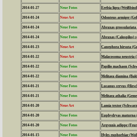
2014-01-27
Neue Fotos
Erebia ligea (Weißbind
2014-01-24
Neue Art
Odonteus armiger (Geh
2014-01-24
Neue Fotos
Abraxas grossulariata
2014-01-24
Neue Fotos
Abraxas (Calospilos) 
2014-01-23
Neue Art
Canephora hirsuta (Gr
2014-01-22
Neue Art
Malacosoma neustria (
2014-01-22
Neue Fotos
Papilio machaon (Sch
2014-01-22
Neue Fotos
Melitaea diamina (Bald
2014-01-21
Neue Fotos
Lucanus cervus (Hirsc
2014-01-21
Neue Fotos
Melitaea athalia (Geme
2014-01-20
Neue Art
Lamia textor (Schwar
2014-01-20
Neue Fotos
Euphydryas maturna (
2014-01-20
Neue Fotos
Argynnis adippe (Feuri
2014-01-15
Neue Fotos
Hyles euphorbiae (Wo