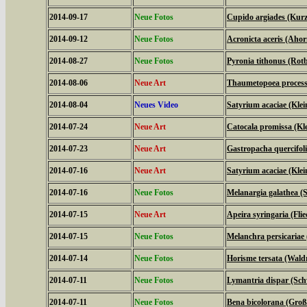
2014-09-17
Neue Fotos
Cupido argiades (Kurz
2014-09-12
Neue Fotos
Acronicta aceris (Aho
2014-08-27
Neue Fotos
Pyronia tithonus (Ro
2014-08-06
Neue Art
Thaumetopoea processi
2014-08-04
Neues Video
Satyrium acaciae (Klein
2014-07-24
Neue Art
Catocala promissa (Kl
2014-07-23
Neue Art
Gastropacha quercifol
2014-07-16
Neue Art
Satyrium acaciae (Klein
2014-07-16
Neue Fotos
Melanargia galathea (
2014-07-15
Neue Art
Apeira syringaria (Fli
2014-07-15
Neue Fotos
Melanchra persicariae
2014-07-14
Neue Fotos
Horisme tersata (Wal
2014-07-11
Neue Fotos
Lymantria dispar (S
2014-07-11
Neue Fotos
Bena bicolorana (Gro