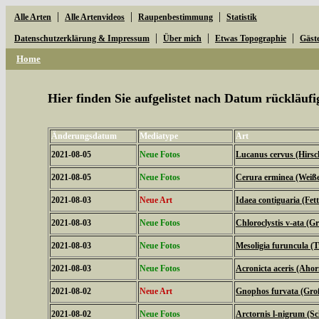
|
|
|
Alle Arten
Alle Artenvideos
Raupenbestimmung
Statistik
|
|
|
Datenschutzerklärung & Impressum
Über mich
Etwas Topographie
Gäst
Home
Hier finden Sie aufgelistet nach Datum rückläu
Änderungsdatum
Mediatype
Art
2021-08-05
Neue Fotos
Lucanus cervus (Hirsc
2021-08-05
Neue Fotos
Cerura erminea (Weiß
2021-08-03
Neue Art
Idaea contiguaria (Fe
2021-08-03
Neue Fotos
Chloroclystis v-ata (
2021-08-03
Neue Fotos
Mesoligia furuncula (
2021-08-03
Neue Fotos
Acronicta aceris (Aho
2021-08-02
Neue Art
Gnophos furvata (Gro
2021-08-02
Neue Fotos
Arctornis l-nigrum (S