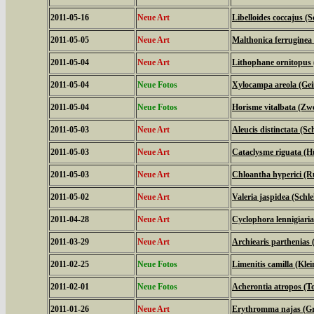
2011-05-16
Neue Art
Libelloides coccajus (S
2011-05-05
Neue Art
Malthonica ferruginea
2011-05-04
Neue Art
Lithophane ornitopus 
2011-05-04
Neue Fotos
Xylocampa areola (Gei
2011-05-04
Neue Fotos
Horisme vitalbata (Zw
2011-05-03
Neue Art
Aleucis distinctata (
2011-05-03
Neue Art
Cataclysme riguata (H
2011-05-03
Neue Art
Chloantha hyperici (R
2011-05-02
Neue Art
Valeria jaspidea (Schl
2011-04-28
Neue Art
Cyclophora lennigiari
2011-03-29
Neue Art
Archiearis parthenias
2011-02-25
Neue Fotos
Limenitis camilla (Klei
2011-02-01
Neue Fotos
Acherontia atropos (
2011-01-26
Neue Art
Erythromma najas (Gr