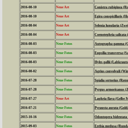
2016-08-10
Neue Art
Conistra rubiginea (R
2016-08-10
Neue Art
Egira conspicillaris (H
2016-08-04
Neue Art
Selenia lunularia (Zwe
2016-08-04
Neue Art
Coenotephria salicata
2016-08-03
Neue Fotos
Autographa gamma (
2016-08-03
Neue Fotos
Eupsilia transversa (Sa
2016-08-03
Neue Fotos
Hyles gallii (Labkrau
2016-08-02
Neue Fotos
Agrius convolvuli (W
2016-07-28
Neue Fotos
Spialia sertorius (Rot
2016-07-28
Neue Fotos
Pyrgus armoricanus (Z
2016-07-27
Neue Art
Laphria flava (Gelbe M
2016-07-21
Neue Fotos
Pyrausta aurata (Gold
2015-10-16
Neue Fotos
Odontopera bidentata
2015-09-03
Neue Fotos
Erebia medusa (Runda