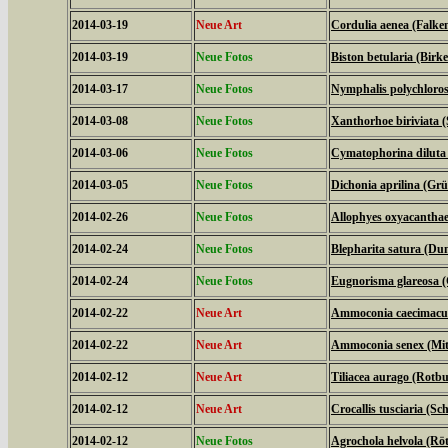
2014-03-19
Neue Art
Cordulia aenea (Falken
2014-03-19
Neue Fotos
Biston betularia (Birk
2014-03-17
Neue Fotos
Nymphalis polychloros
2014-03-08
Neue Fotos
Xanthorhoe biriviata 
2014-03-06
Neue Fotos
Cymatophorina diluta 
2014-03-05
Neue Fotos
Dichonia aprilina (Grü
2014-02-26
Neue Fotos
Allophyes oxyacanthae
2014-02-24
Neue Fotos
Blepharita satura (D
2014-02-24
Neue Fotos
Eugnorisma glareosa 
2014-02-22
Neue Art
Ammoconia caecimacul
2014-02-22
Neue Art
Ammoconia senex (Mitt
2014-02-12
Neue Art
Tiliacea aurago (Rotb
2014-02-12
Neue Art
Crocallis tusciaria (
2014-02-12
Neue Fotos
Agrochola helvola (Röt