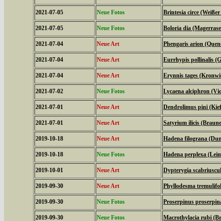
2021-07-05
Neue Fotos
Brintesia circe (Weiße
2021-07-05
Neue Fotos
Boloria dia (Magerrase
2021-07-04
Neue Art
Phengaris arion (Quen
2021-07-04
Neue Art
Eurrhypis pollinalis (
2021-07-04
Neue Art
Erynnis tages (Kronwi
2021-07-02
Neue Fotos
Lycaena alciphron (Viol
2021-07-01
Neue Art
Dendrolimus pini (Kie
2021-07-01
Neue Art
Satyrium ilicis (Braune
2019-10-18
Neue Art
Hadena filograna (Dun
2019-10-18
Neue Fotos
Hadena perplexa (Lei
2019-10-01
Neue Art
Dypterygia scabriuscu
2019-09-30
Neue Art
Phyllodesma tremulifol
2019-09-30
Neue Fotos
Proserpinus proserpi
2019-09-30
Neue Fotos
Macrothylacia rubi (B