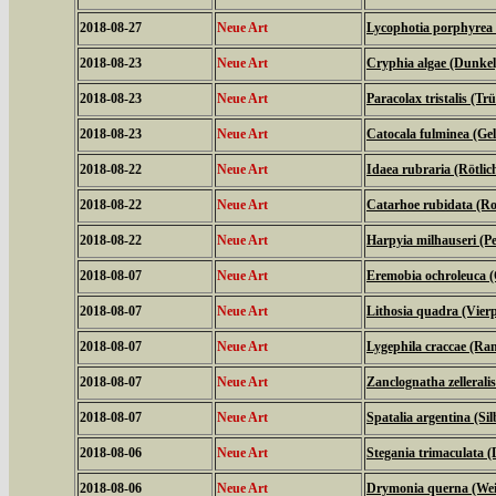
2018-08-27
Neue Art
Lycophotia porphyrea 
2018-08-23
Neue Art
Cryphia algae (Dunkel
2018-08-23
Neue Art
Paracolax tristalis (T
2018-08-23
Neue Art
Catocala fulminea (Ge
2018-08-22
Neue Art
Idaea rubraria (Rötli
2018-08-22
Neue Art
Catarhoe rubidata (Ro
2018-08-22
Neue Art
Harpyia milhauseri (
2018-08-07
Neue Art
Eremobia ochroleuca 
2018-08-07
Neue Art
Lithosia quadra (Vier
2018-08-07
Neue Art
Lygephila craccae (Ra
2018-08-07
Neue Art
Zanclognatha zellerali
2018-08-07
Neue Art
Spatalia argentina (Si
2018-08-06
Neue Art
Stegania trimaculata (
2018-08-06
Neue Art
Drymonia querna (We