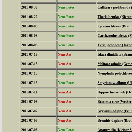
2011-08-30
Neue Fotos
Calliteara pudibunda 
2011-08-22
Neue Fotos
Thecla betulae (Nierenf
2011-08-03
Neue Fotos
Lycaena tityrus (Braun
2011-08-03
Neue Fotos
Carcharodus alceae (M
2011-08-03
Neue Fotos
Tyria jacobaeae (Jako
2011-07-19
Neue Art
Idaea dimidiata (Bra
2011-07-15
Neue Art
Melitaea athalia (Geme
2011-07-15
Neue Fotos
Nymphalis polychloros
2011-07-13
Neue Fotos
Satyrium w-album (Ulm
2011-07-11
Neue Art
Hipparchia semele (Oc
2011-07-08
Neue Art
Brintesia circe (Weiße
2011-07-07
Neue Art
Argynnis adippe (Feuri
2011-07-07
Neue Art
Brenthis daphne (Brom
2011-07-06
Neue Fotos
Apatura ilia (Kleiner Sc