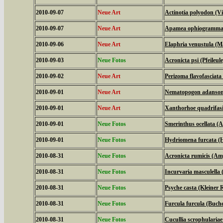
2010-09-07
Neue Art
Actinotia polyodon (V
2010-09-07
Neue Art
Apamea ophiogramma (
2010-09-06
Neue Art
Elaphria venustula (M
2010-09-03
Neue Fotos
Acronicta psi (Pfeileule
2010-09-02
Neue Art
Perizoma flavofasciat
2010-09-01
Neue Art
Nematopogon adansonie
2010-09-01
Neue Art
Xanthorhoe quadrifasi
2010-09-01
Neue Fotos
Smerinthus ocellata 
2010-09-01
Neue Fotos
Hydriomena furcata (H
2010-08-31
Neue Fotos
Acronicta rumicis (Am
2010-08-31
Neue Fotos
Incurvaria masculella (
2010-08-31
Neue Fotos
Psyche casta (Kleiner
2010-08-31
Neue Fotos
Furcula furcula (Buc
2010-08-31
Neue Fotos
Cucullia scrophulari