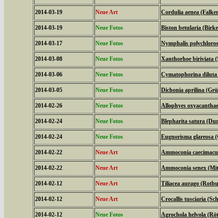
2014-03-19
Neue Art
Cordulia aenea (Falken
2014-03-19
Neue Fotos
Biston betularia (Birk
2014-03-17
Neue Fotos
Nymphalis polychloros
2014-03-08
Neue Fotos
Xanthorhoe biriviata 
2014-03-06
Neue Fotos
Cymatophorina diluta 
2014-03-05
Neue Fotos
Dichonia aprilina (Grü
2014-02-26
Neue Fotos
Allophyes oxyacanthae
2014-02-24
Neue Fotos
Blepharita satura (D
2014-02-24
Neue Fotos
Eugnorisma glareosa 
2014-02-22
Neue Art
Ammoconia caecimacul
2014-02-22
Neue Art
Ammoconia senex (Mitt
2014-02-12
Neue Art
Tiliacea aurago (Rotb
2014-02-12
Neue Art
Crocallis tusciaria (
2014-02-12
Neue Fotos
Agrochola helvola (Röt