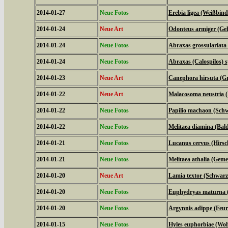
2014-01-27
Neue Fotos
Erebia ligea (Weißbind
2014-01-24
Neue Art
Odonteus armiger (Geh
2014-01-24
Neue Fotos
Abraxas grossulariata
2014-01-24
Neue Fotos
Abraxas (Calospilos) 
2014-01-23
Neue Art
Canephora hirsuta (Gr
2014-01-22
Neue Art
Malacosoma neustria (
2014-01-22
Neue Fotos
Papilio machaon (Sch
2014-01-22
Neue Fotos
Melitaea diamina (Bald
2014-01-21
Neue Fotos
Lucanus cervus (Hirsc
2014-01-21
Neue Fotos
Melitaea athalia (Geme
2014-01-20
Neue Art
Lamia textor (Schwar
2014-01-20
Neue Fotos
Euphydryas maturna (
2014-01-20
Neue Fotos
Argynnis adippe (Feuri
2014-01-15
Neue Fotos
Hyles euphorbiae (Wo