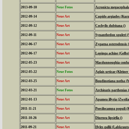
2013-09-10
Neue Fotos
Acronicta megacephal
2012-09-14
Neue Art
Cupido argiades (Kurz
2012-09-12
Neue Art
Cochylis dubitana ()
2012-09-11
Neue Art
Synanthedon spuleri (S
2012-06-17
Neue Art
Zygaena osterodensis 
2012-06-17
Neue Art
Lopinga achine (Gelbri
2012-05-23
Neue Art
Macdunnoughia confus
2012-05-22
Neue Fotos
Aglais urticae (Kleiner
2012-03-25
Neue Art
Boudinotiana notha (M
2012-03-21
Neue Fotos
Archiearis parthenias
2012-01-13
Neue Art
Apamea illyria (Zweifa
2011-11-21
Neue Art
Poecilocampa populi (
2011-10-26
Neue Art
Diurnea lipsiella ()
2011-09-21
Neue Art
Hyles gallii (Labkrau