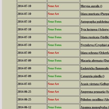
2014-07-10
Neue Art
Mecyna auralis ()
2014-07-10
Neue Art
Idaea muricata (Purpu
2014-07-10
Neue Fotos
Autographa pulchrina (
2014-07-10
Neue Fotos
Tyta luctuosa (Ackerw
2014-07-10
Neue Fotos
Idaea rusticata (Südl
2014-07-10
Neue Fotos
Nyctobrya (Cryphia) m
2014-07-09
Neue Art
Idaea ochrata (Ockerf
2014-07-09
Neue Fotos
Macaria alternata (Du
2014-07-09
Neue Fotos
Endotricha flammealis
2014-07-09
Neue Fotos
Catoptria pinella ()
2014-07-03
Neue Art
Acasis viretata (Gelb
2014-06-25
Neue Art
Angerona prunaria (S
2014-06-25
Neue Art
Ptilodon cucullina (A
2014-06-12
Neue Fotos
Apamea monoglypha (W