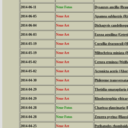
2014-06-11
Neue Fotos
Dysauxes ancilla (Bra
2014-06-05
Neue Art
Apamea sublustris (Rö
2014-06-04
Neue Art
Dichagyris candelisequ
2014-06-03
Neue Art
Euxoa aquilina (Getrei
2014-05-19
Neue Art
Cucullia dracunculi (
2014-05-19
Neue Art
Miltochrista miniata 
2014-05-02
Neue Art
Cerura erminea (Weiß
2014-05-02
Neue Art
Acronicta aceris (Aho
2014-04-30
Neue Art
Philereme transversat
2014-04-29
Neue Art
Thetidia smaragdaria
2014-04-29
Neue Art
Rhodostrophia vibica
2014-04-28
Neue Fotos
Charissa glaucinaria 
2014-04-28
Neue Fotos
Zeuzera pyrina (Blaus
2014-04-25
Neue Art
Peribatodes rhomboid