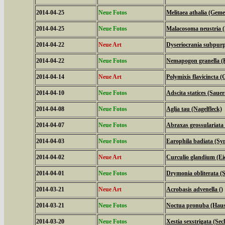
2014-04-25
Neue Fotos
Melitaea athalia (Geme
2014-04-25
Neue Fotos
Malacosoma neustria (
2014-04-22
Neue Art
Dyseriocrania subpurpu
2014-04-22
Neue Fotos
Nemapogon granella (
2014-04-14
Neue Art
Polymixis flavicincta (
2014-04-10
Neue Fotos
Adscita statices (Sau
2014-04-08
Neue Fotos
Aglia tau (Nagelfleck)
2014-04-07
Neue Fotos
Abraxas grossulariata
2014-04-03
Neue Fotos
Earophila badiata (Sy
2014-04-02
Neue Art
Curculio glandium (Ei
2014-04-01
Neue Fotos
Drymonia obliterata 
2014-03-21
Neue Art
Acrobasis advenella ()
2014-03-21
Neue Fotos
Noctua pronuba (Hau
2014-03-20
Neue Fotos
Xestia sexstrigata (Se