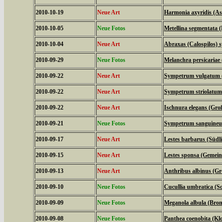
2010-10-19
Neue Art
Harmonia axyridis (As
2010-10-05
Neue Fotos
Metellina segmentata 
2010-10-04
Neue Art
Abraxas (Calospilos) 
2010-09-29
Neue Fotos
Melanchra persicariae
2010-09-22
Neue Art
Sympetrum vulgatum (
2010-09-22
Neue Art
Sympetrum striolatum 
2010-09-22
Neue Art
Ischnura elegans (Groß
2010-09-21
Neue Fotos
Sympetrum sanguineum 
2010-09-17
Neue Art
Lestes barbarus (Südl
2010-09-15
Neue Art
Lestes sponsa (Gemein
2010-09-13
Neue Art
Anthribus albinus (Gro
2010-09-10
Neue Fotos
Cucullia umbratica (
2010-09-09
Neue Fotos
Meganola albula (Bro
2010-09-08
Neue Fotos
Panthea coenobita (Klo