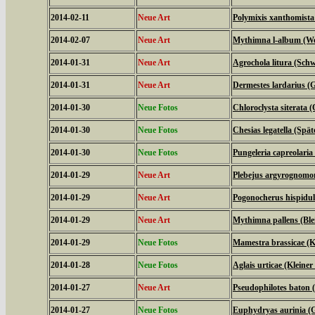
2014-02-11
Neue Art
Polymixis xanthomista
2014-02-07
Neue Art
Mythimna l-album (We
2014-01-31
Neue Art
Agrochola litura (Schw
2014-01-31
Neue Art
Dermestes lardarius (
2014-01-30
Neue Fotos
Chloroclysta siterata 
2014-01-30
Neue Fotos
Chesias legatella (Spä
2014-01-30
Neue Fotos
Pungeleria capreolari
2014-01-29
Neue Art
Plebejus argyrognomo
2014-01-29
Neue Art
Pogonocherus hispidu
2014-01-29
Neue Art
Mythimna pallens (Ble
2014-01-29
Neue Fotos
Mamestra brassicae (K
2014-01-28
Neue Fotos
Aglais urticae (Kleiner
2014-01-27
Neue Art
Pseudophilotes baton 
2014-01-27
Neue Fotos
Euphydryas aurinia (G