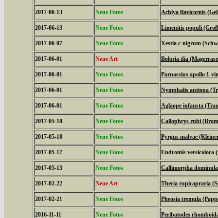
2017-06-13
Neue Fotos
Achlya flavicornis (G
2017-06-13
Neue Fotos
Limenitis populi (Groß
2017-06-07
Neue Fotos
Xestia c-nigrum (Schw
2017-06-01
Neue Art
Boloria dia (Magerrase
2017-06-01
Neue Fotos
Parnassius apollo f. vi
2017-06-01
Neue Fotos
Nymphalis antiopa (T
2017-06-01
Neue Fotos
Aglaope infausta (Tra
2017-05-18
Neue Fotos
Callophrys rubi (Bromb
2017-05-18
Neue Fotos
Pyrgus malvae (Kleine
2017-05-17
Neue Fotos
Endromis versicolora 
2017-05-13
Neue Fotos
Callimorpha dominula
2017-02-22
Neue Art
Theria rupicapraria (
2017-02-21
Neue Fotos
Pheosia tremula (Papp
2016-11-11
Neue Fotos
Peribatodes rhomboid