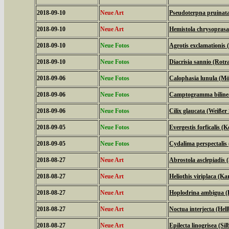
2018-09-10
Neue Art
Pseudoterpna pruinat
2018-09-10
Neue Art
Hemistola chrysopras
2018-09-10
Neue Fotos
Agrotis exclamationis
2018-09-10
Neue Fotos
Diacrisia sannio (Rot
2018-09-06
Neue Fotos
Calophasia lunula (M
2018-09-06
Neue Fotos
Camptogramma bilinea
2018-09-06
Neue Fotos
Cilix glaucata (Weißer 
2018-09-05
Neue Fotos
Evergestis forficalis (
2018-09-05
Neue Fotos
Cydalima perspectali
2018-08-27
Neue Art
Abrostola asclepiadis
2018-08-27
Neue Art
Heliothis viriplaca (K
2018-08-27
Neue Art
Hoplodrina ambigua (
2018-08-27
Neue Art
Noctua interjecta (Hel
2018-08-27
Neue Art
Epilecta linogrisea (S