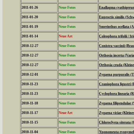
2011-01-26
Neue Fotos
Enallagma cyathigeru
2011-01-20
Neue Fotos
Euproctis similis (Sch
2011-01-19
Neue Fotos
Smerinthus ocellata 
2011-01-14
Neue Art
Coleophora trifolii / fri
2010-12-27
Neue Fotos
Conistra vaccinii (Bra
2010-12-27
Neue Fotos
Orthosia incerta (Vari
2010-12-27
Neue Fotos
Orthosia cruda (Klein
2010-12-01
Neue Fotos
Zygaena purpuralis (
2010-11-23
Neue Fotos
Craniophora ligustri (
2010-11-23
Neue Fotos
Cyclophora linearia 
2010-11-18
Neue Fotos
Zygaena filipendulae 
2010-11-17
Neue Art
Zygaena viciae (Klein
2010-11-15
Neue Fotos
Chloroclysta siterata 
2010-11-04
Neue Fotos
Yponomeuta evonymell