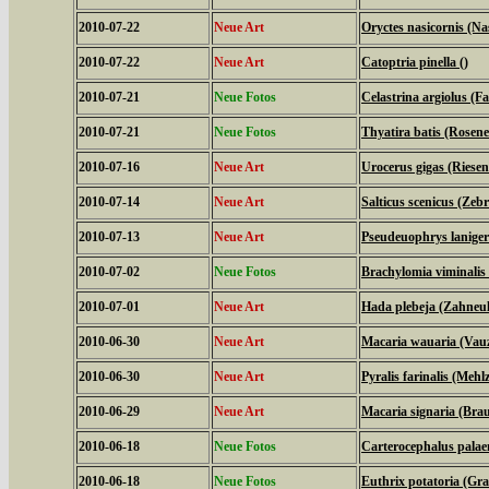
2010-07-22
Neue Art
Oryctes nasicornis (N
2010-07-22
Neue Art
Catoptria pinella ()
2010-07-21
Neue Fotos
Celastrina argiolus (
2010-07-21
Neue Fotos
Thyatira batis (Rosene
2010-07-16
Neue Art
Urocerus gigas (Riese
2010-07-14
Neue Art
Salticus scenicus (Zeb
2010-07-13
Neue Art
Pseudeuophrys laniger
2010-07-02
Neue Fotos
Brachylomia viminalis
2010-07-01
Neue Art
Hada plebeja (Zahneul
2010-06-30
Neue Art
Macaria wauaria (Vauz
2010-06-30
Neue Art
Pyralis farinalis (Mehl
2010-06-29
Neue Art
Macaria signaria (Bra
2010-06-18
Neue Fotos
Carterocephalus palae
2010-06-18
Neue Fotos
Euthrix potatoria (Gra