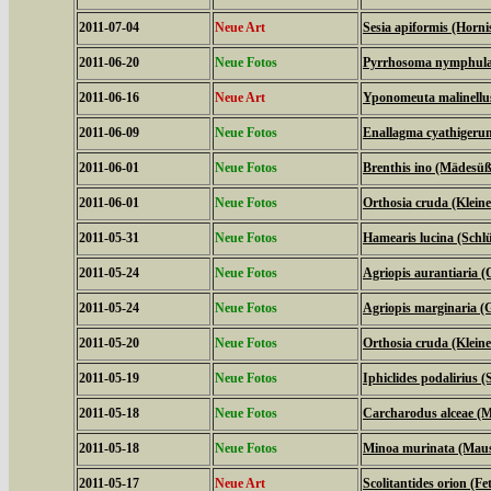
2011-07-04
Neue Art
Sesia apiformis (Horni
2011-06-20
Neue Fotos
Pyrrhosoma nymphula 
2011-06-16
Neue Art
Yponomeuta malinellus
2011-06-09
Neue Fotos
Enallagma cyathigeru
2011-06-01
Neue Fotos
Brenthis ino (Mädesüß
2011-06-01
Neue Fotos
Orthosia cruda (Klein
2011-05-31
Neue Fotos
Hamearis lucina (Schl
2011-05-24
Neue Fotos
Agriopis aurantiaria (
2011-05-24
Neue Fotos
Agriopis marginaria (G
2011-05-20
Neue Fotos
Orthosia cruda (Klein
2011-05-19
Neue Fotos
Iphiclides podalirius (S
2011-05-18
Neue Fotos
Carcharodus alceae (M
2011-05-18
Neue Fotos
Minoa murinata (Mau
2011-05-17
Neue Art
Scolitantides orion (F