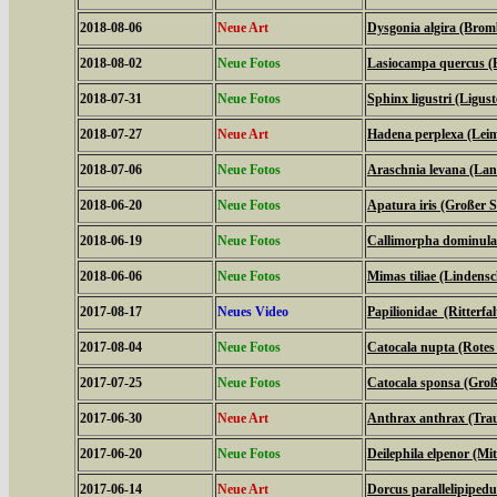
2018-08-06
Neue Art
Dysgonia algira (Brom
2018-08-02
Neue Fotos
Lasiocampa quercus (
2018-07-31
Neue Fotos
Sphinx ligustri (Ligu
2018-07-27
Neue Art
Hadena perplexa (Lei
2018-07-06
Neue Fotos
Araschnia levana (La
2018-06-20
Neue Fotos
Apatura iris (Großer Sc
2018-06-19
Neue Fotos
Callimorpha dominula
2018-06-06
Neue Fotos
Mimas tiliae (Lindens
2017-08-17
Neues Video
Papilionidae (Ritterfal
2017-08-04
Neue Fotos
Catocala nupta (Rote
2017-07-25
Neue Fotos
Catocala sponsa (Gro
2017-06-30
Neue Art
Anthrax anthrax (Tra
2017-06-20
Neue Fotos
Deilephila elpenor (Mi
2017-06-14
Neue Art
Dorcus parallelipipedu