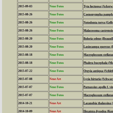
2015-09-03
Neue Fotos
Tyta luctuosa (Ackerw
2015-08-26
Neue Fotos
Coenonympha pamphilu
2015-08-26
Neue Fotos
Notodonta torva (Gel
2015-08-26
Neue Fotos
Malacosoma castrensis
2015-08-20
Neue Fotos
Boloria selene (Braunfl
2015-08-20
Neue Fotos
Lasiocampa quercus (
2015-08-18
Neue Fotos
Macroglossum stellat
2015-08-18
Neue Fotos
Phalera bucephala (M
2015-07-22
Neue Fotos
Orgyia antiqua (Schle
2015-07-08
Neue Art
Lycia hirtaria (Schwar
2015-07-07
Neue Fotos
Parnassius apollo f. vi
2015-07-07
Neue Fotos
Macroglossum stellat
2014-10-21
Neue Art
Lacanobia thalassina 
2014-10-09
Neue Art
Hecatera dysodea (Kom