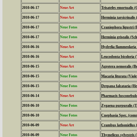
2010-06-17
Neue Art
Trisateles emortualis 
2010-06-17
Neue Art
Herminia tarsicrinalis
2010-06-17
Neue Fotos
Craniophora ligustri (
2010-06-17
Neue Fotos
Herminia grisealis (Sc
2010-06-16
Neue Art
Hydrelia flammeolaria 
2010-06-16
Neue Art
Leucodonta bicoloria 
2010-06-15
Neue Art
Agrotera nemoralis (B
2010-06-15
Neue Fotos
Macaria liturata (Viol
2010-06-15
Neue Fotos
Drepana falcataria (Hel
2010-06-14
Neue Art
Pharmacis fusconebulo
2010-06-10
Neue Fotos
Zygaena purpuralis (
2010-06-10
Neue Fotos
Cnephasia Spec. (com
2010-06-09
Neue Art
Crambus lathoniellus (
2010-06-09
Neue Fotos
Thymelicus sylvestris