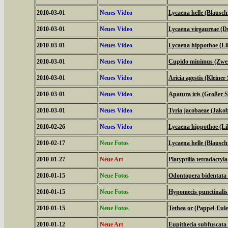
2010-03-01
Neues Video
Lycaena helle (Blauschi
2010-03-01
Neues Video
Lycaena virgaureae (D
2010-03-01
Neues Video
Lycaena hippothoe (Lil
2010-03-01
Neues Video
Cupido minimus (Zwer
2010-03-01
Neues Video
Aricia agestis (Kleine
2010-03-01
Neues Video
Apatura iris (Großer Sc
2010-03-01
Neues Video
Tyria jacobaeae (Jako
2010-02-26
Neues Video
Lycaena hippothoe (Lil
2010-02-17
Neue Fotos
Lycaena helle (Blauschi
2010-01-27
Neue Art
Platyptilia tetradactyla
2010-01-15
Neue Fotos
Odontopera bidentata
2010-01-15
Neue Fotos
Hypomecis punctinali
2010-01-15
Neue Fotos
Tethea or (Pappel-Eul
2010-01-12
Neue Art
Eupithecia subfuscata