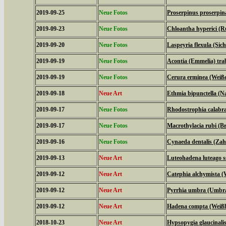
2019-09-25
Neue Fotos
Proserpinus proserpi
2019-09-23
Neue Fotos
Chloantha hyperici (R
2019-09-20
Neue Fotos
Laspeyria flexula (Sich
2019-09-19
Neue Fotos
Acontia (Emmelia) tra
2019-09-19
Neue Fotos
Cerura erminea (Weiß
2019-09-18
Neue Art
Ethmia bipunctella (N
2019-09-17
Neue Fotos
Rhodostrophia calabra
2019-09-17
Neue Fotos
Macrothylacia rubi (B
2019-09-16
Neue Fotos
Cynaeda dentalis (Za
2019-09-13
Neue Art
Luteohadena luteago s
2019-09-12
Neue Art
Catephia alchymista 
2019-09-12
Neue Art
Pyrrhia umbra (Umbr
2019-09-12
Neue Art
Hadena compta (Weißb
2018-10-23
Neue Art
Hypsopygia glaucinalis