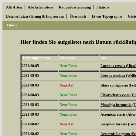
|
|
|
Alle Arten
Alle Artenvideos
Raupenbestimmung
Statistik
|
|
|
Datenschutzerklärung & Impressum
Über mich
Etwas Topographie
Gäst
Home
Hier finden Sie aufgelistet nach Datum rückläu
Änderungsdatum
Mediatype
Art
2021-08-05
Neue Fotos
Lucanus cervus (Hirsc
2021-08-05
Neue Fotos
Cerura erminea (Weiß
2021-08-03
Neue Art
Idaea contiguaria (Fe
2021-08-03
Neue Fotos
Chloroclystis v-ata (
2021-08-03
Neue Fotos
Mesoligia furuncula (
2021-08-03
Neue Fotos
Acronicta aceris (Aho
2021-08-02
Neue Art
Gnophos furvata (Gro
2021-08-02
Neue Fotos
Arctornis l-nigrum (S