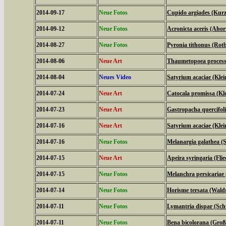
2014-09-17
Neue Fotos
Cupido argiades (Kurz
2014-09-12
Neue Fotos
Acronicta aceris (Aho
2014-08-27
Neue Fotos
Pyronia tithonus (Ro
2014-08-06
Neue Art
Thaumetopoea processi
2014-08-04
Neues Video
Satyrium acaciae (Klein
2014-07-24
Neue Art
Catocala promissa (Kl
2014-07-23
Neue Art
Gastropacha quercifol
2014-07-16
Neue Art
Satyrium acaciae (Klein
2014-07-16
Neue Fotos
Melanargia galathea (
2014-07-15
Neue Art
Apeira syringaria (Fli
2014-07-15
Neue Fotos
Melanchra persicariae
2014-07-14
Neue Fotos
Horisme tersata (Wal
2014-07-11
Neue Fotos
Lymantria dispar (S
2014-07-11
Neue Fotos
Bena bicolorana (Gro