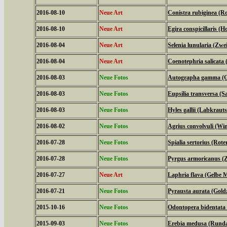
2016-08-10
Neue Art
Conistra rubiginea (R
2016-08-10
Neue Art
Egira conspicillaris (H
2016-08-04
Neue Art
Selenia lunularia (Zwe
2016-08-04
Neue Art
Coenotephria salicata
2016-08-03
Neue Fotos
Autographa gamma (
2016-08-03
Neue Fotos
Eupsilia transversa (Sa
2016-08-03
Neue Fotos
Hyles gallii (Labkrau
2016-08-02
Neue Fotos
Agrius convolvuli (W
2016-07-28
Neue Fotos
Spialia sertorius (Rot
2016-07-28
Neue Fotos
Pyrgus armoricanus (Z
2016-07-27
Neue Art
Laphria flava (Gelbe M
2016-07-21
Neue Fotos
Pyrausta aurata (Gold
2015-10-16
Neue Fotos
Odontopera bidentata
2015-09-03
Neue Fotos
Erebia medusa (Runda