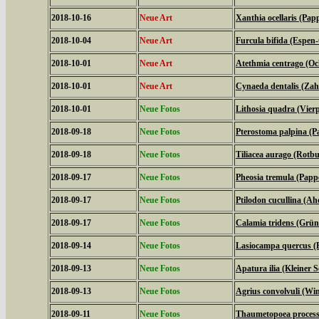
2018-10-16
Neue Art
Xanthia ocellaris (Pap
2018-10-04
Neue Art
Furcula bifida (Espen
2018-10-01
Neue Art
Atethmia centrago (Oc
2018-10-01
Neue Art
Cynaeda dentalis (Za
2018-10-01
Neue Fotos
Lithosia quadra (Vier
2018-09-18
Neue Fotos
Pterostoma palpina (P
2018-09-18
Neue Fotos
Tiliacea aurago (Rotb
2018-09-17
Neue Fotos
Pheosia tremula (Papp
2018-09-17
Neue Fotos
Ptilodon cucullina (A
2018-09-17
Neue Fotos
Calamia tridens (Grün
2018-09-14
Neue Fotos
Lasiocampa quercus (
2018-09-13
Neue Fotos
Apatura ilia (Kleiner Sc
2018-09-13
Neue Fotos
Agrius convolvuli (W
2018-09-11
Neue Fotos
Thaumetopoea processi