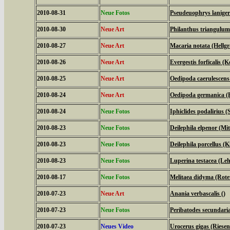
2010-08-31
Neue Fotos
Pseudeuophrys laniger
2010-08-30
Neue Art
Philanthus triangulum
2010-08-27
Neue Art
Macaria notata (Hellg
2010-08-26
Neue Art
Evergestis forficalis (
2010-08-25
Neue Art
Oedipoda caerulescens
2010-08-24
Neue Art
Oedipoda germanica (R
2010-08-24
Neue Fotos
Iphiclides podalirius (S
2010-08-23
Neue Fotos
Deilephila elpenor (Mi
2010-08-23
Neue Fotos
Deilephila porcellus (
2010-08-23
Neue Fotos
Luperina testacea (Le
2010-08-17
Neue Fotos
Melitaea didyma (Rote
2010-07-23
Neue Art
Anania verbascalis ()
2010-07-23
Neue Fotos
Peribatodes secundari
2010-07-23
Neues Video
Urocerus gigas (Riese