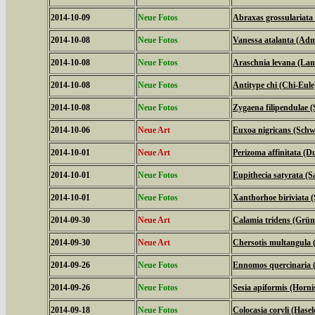
2014-10-09
Neue Fotos
Abraxas grossulariata
2014-10-08
Neue Fotos
Vanessa atalanta (Adm
2014-10-08
Neue Fotos
Araschnia levana (La
2014-10-08
Neue Fotos
Antitype chi (Chi-Eule
2014-10-08
Neue Fotos
Zygaena filipendulae 
2014-10-06
Neue Art
Euxoa nigricans (Schw
2014-10-01
Neue Art
Perizoma affinitata (
2014-10-01
Neue Fotos
Eupithecia satyrata (
2014-10-01
Neue Fotos
Xanthorhoe biriviata 
2014-09-30
Neue Art
Calamia tridens (Grün
2014-09-30
Neue Art
Chersotis multangula 
2014-09-26
Neue Fotos
Ennomos quercinaria 
2014-09-26
Neue Fotos
Sesia apiformis (Horni
2014-09-18
Neue Fotos
Colocasia coryli (Hasel