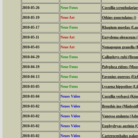
2010-05-26
Neue Fotos
Cucullia scrophulari
2010-05-19
Neue Art
Othius punctulatus ()
2010-05-17
Neue Fotos
Rhagium mordax (Lau
2010-05-11
Neue Art
Eurydema oleraceum 
2010-05-03
Neue Art
Nemapogon granella (
2010-04-29
Neue Fotos
Callophrys rubi (Bromb
2010-04-19
Neue Fotos
Polyploca ridens (Moo
2010-04-13
Neue Fotos
Favonius quercus (Eich
2010-03-05
Neue Fotos
Lycaena hippothoe (Lil
2010-03-04
Neues Video
Cucullia verbasci (Kö
2010-03-02
Neues Video
Brenthis ino (Mädesüß
2010-03-02
Neues Video
Vanessa atalanta (Adm
2010-03-02
Neues Video
Euphydryas aurinia (G
2010-03-02
Neues Video
Carterocephalus palae