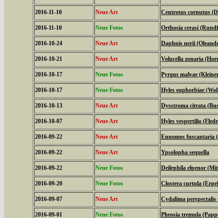
2016-11-10
Neue Art
Centrotus cornutus (D
2016-11-10
Neue Fotos
Orthosia cerasi (Rundf
2016-10-24
Neue Art
Daphnis nerii (Olean
2016-10-21
Neue Art
Volucella zonaria (Hor
2016-10-17
Neue Fotos
Pyrgus malvae (Kleine
2016-10-17
Neue Fotos
Hyles euphorbiae (Wo
2016-10-13
Neue Art
Dysstroma citrata (Bu
2016-10-07
Neue Art
Hyles vespertilio (Fl
2016-09-22
Neue Art
Ennomos fuscantaria 
2016-09-22
Neue Art
Ypsolopha sequella
2016-09-22
Neue Fotos
Deilephila elpenor (Mi
2016-09-20
Neue Fotos
Clostera curtula (Erp
2016-09-07
Neue Art
Cydalima perspectali
2016-09-01
Neue Fotos
Pheosia tremula (Papp