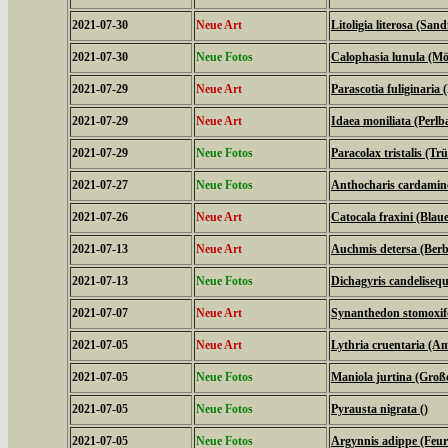
2021-07-30
Neue Art
Litoligia literosa (Sa
2021-07-30
Neue Fotos
Calophasia lunula (M
2021-07-29
Neue Art
Parascotia fuliginaria (
2021-07-29
Neue Art
Idaea moniliata (Perl
2021-07-29
Neue Fotos
Paracolax tristalis (T
2021-07-27
Neue Fotos
Anthocharis cardamine
2021-07-26
Neue Art
Catocala fraxini (Bla
2021-07-13
Neue Art
Auchmis detersa (Berb
2021-07-13
Neue Fotos
Dichagyris candelisequ
2021-07-07
Neue Art
Synanthedon stomoxif
2021-07-05
Neue Art
Lythria cruentaria (
2021-07-05
Neue Fotos
Maniola jurtina (Groß
2021-07-05
Neue Fotos
Pyrausta nigrata ()
2021-07-05
Neue Fotos
Argynnis adippe (Feuri