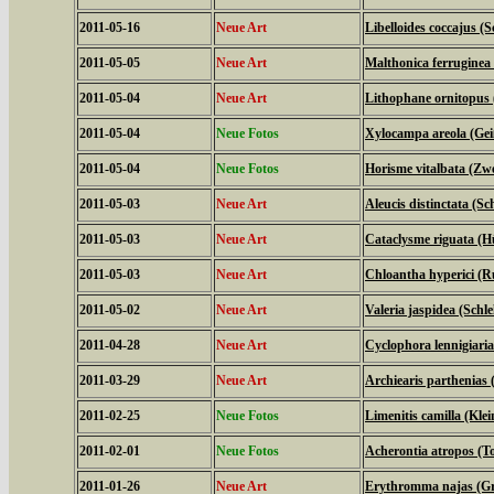
2011-05-16
Neue Art
Libelloides coccajus (S
2011-05-05
Neue Art
Malthonica ferruginea
2011-05-04
Neue Art
Lithophane ornitopus 
2011-05-04
Neue Fotos
Xylocampa areola (Gei
2011-05-04
Neue Fotos
Horisme vitalbata (Zw
2011-05-03
Neue Art
Aleucis distinctata (
2011-05-03
Neue Art
Cataclysme riguata (H
2011-05-03
Neue Art
Chloantha hyperici (R
2011-05-02
Neue Art
Valeria jaspidea (Schl
2011-04-28
Neue Art
Cyclophora lennigiari
2011-03-29
Neue Art
Archiearis parthenias
2011-02-25
Neue Fotos
Limenitis camilla (Klei
2011-02-01
Neue Fotos
Acherontia atropos (
2011-01-26
Neue Art
Erythromma najas (Gr