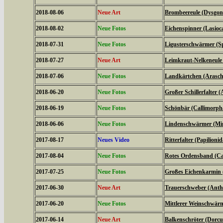
2018-08-06
Neue Art
Brombeereule (Dysgoni
2018-08-02
Neue Fotos
Eichenspinner (Lasio
2018-07-31
Neue Fotos
Ligusterschwärmer (Sp
2018-07-27
Neue Art
Leimkraut-Nelkeneule
2018-07-06
Neue Fotos
Landkärtchen (Arasch
2018-06-20
Neue Fotos
Großer Schillerfalter (
2018-06-19
Neue Fotos
Schönbär (Callimorph
2018-06-06
Neue Fotos
Lindenschwärmer (Mima
2017-08-17
Neues Video
Ritterfalter (Papilionid
2017-08-04
Neue Fotos
Rotes Ordensband (Ca
2017-07-25
Neue Fotos
Großes Eichenkarmin 
2017-06-30
Neue Art
Trauerschweber (Anth
2017-06-20
Neue Fotos
Mittlerer Weinschwärme
2017-06-14
Neue Art
Balkenschröter (Dorcus