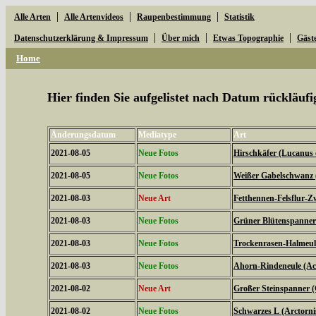
|
|
|
Alle Arten
Alle Artenvideos
Raupenbestimmung
Statistik
|
|
|
Datenschutzerklärung & Impressum
Über mich
Etwas Topographie
Gäst
Home
Hier finden Sie aufgelistet nach Datum rückläu
Änderungsdatum
Mediatype
Art
2021-08-05
Neue Fotos
Hirschkäfer (Lucanus 
2021-08-05
Neue Fotos
Weißer Gabelschwanz 
2021-08-03
Neue Art
Fetthennen-Felsflur-Z
2021-08-03
Neue Fotos
Grüner Blütenspanner 
2021-08-03
Neue Fotos
Trockenrasen-Halmeulc
2021-08-03
Neue Fotos
Ahorn-Rindeneule (Acr
2021-08-02
Neue Art
Großer Steinspanner 
2021-08-02
Neue Fotos
Schwarzes L (Arctorni