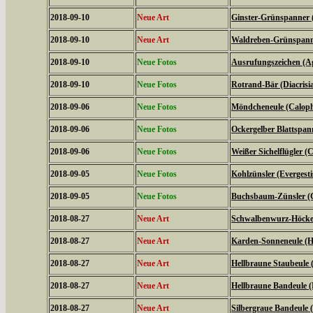
2018-09-10
Neue Art
Ginster-Grünspanner 
2018-09-10
Neue Art
Waldreben-Grünspanne
2018-09-10
Neue Fotos
Ausrufungszeichen (Ag
2018-09-10
Neue Fotos
Rotrand-Bär (Diacrisi
2018-09-06
Neue Fotos
Möndcheneule (Caloph
2018-09-06
Neue Fotos
Ockergelber Blattspa
2018-09-06
Neue Fotos
Weißer Sichelflügler (C
2018-09-05
Neue Fotos
Kohlzünsler (Evergestis
2018-09-05
Neue Fotos
Buchsbaum-Zünsler (C
2018-08-27
Neue Art
Schwalbenwurz-Höckere
2018-08-27
Neue Art
Karden-Sonneneule (Hel
2018-08-27
Neue Art
Hellbraune Staubeule
2018-08-27
Neue Art
Hellbraune Bandeule (N
2018-08-27
Neue Art
Silbergraue Bandeule (