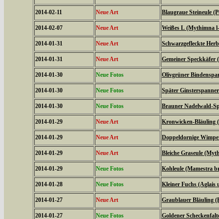
2014-02-11
Neue Art
Blaugraue Steineule (
2014-02-07
Neue Art
Weißes L (Mythimna l
2014-01-31
Neue Art
Schwarzgefleckte Herbs
2014-01-31
Neue Art
Gemeiner Speckkäfer (
2014-01-30
Neue Fotos
Olivgrüner Bindenspan
2014-01-30
Neue Fotos
Später Ginsterspanner 
2014-01-30
Neue Fotos
Brauner Nadelwald-Spa
2014-01-29
Neue Art
Kronwicken-Bläuling 
2014-01-29
Neue Art
Doppeldornige Wimper
2014-01-29
Neue Art
Bleiche Graseule (Myt
2014-01-29
Neue Fotos
Kohleule (Mamestra br
2014-01-28
Neue Fotos
Kleiner Fuchs (Aglais u
2014-01-27
Neue Art
Graublauer Bläuling (
2014-01-27
Neue Fotos
Goldener Scheckenfalt