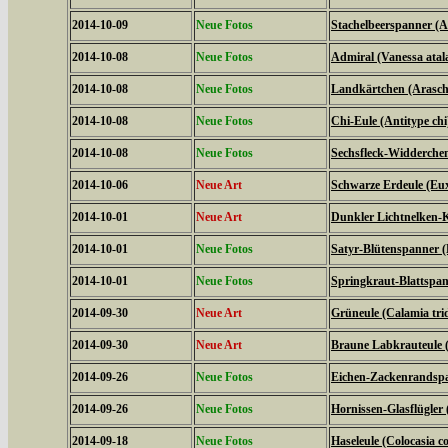
2014-10-09
Neue Fotos
Stachelbeerspanner (A
2014-10-08
Neue Fotos
Admiral (Vanessa atal
2014-10-08
Neue Fotos
Landkärtchen (Arasch
2014-10-08
Neue Fotos
Chi-Eule (Antitype chi
2014-10-08
Neue Fotos
Sechsfleck-Widderchen
2014-10-06
Neue Art
Schwarze Erdeule (Eux
2014-10-01
Neue Art
Dunkler Lichtnelken-K
2014-10-01
Neue Fotos
Satyr-Blütenspanner (
2014-10-01
Neue Fotos
Springkraut-Blattspan
2014-09-30
Neue Art
Grüneule (Calamia tri
2014-09-30
Neue Art
Braune Labkrauteule (
2014-09-26
Neue Fotos
Eichen-Zackenrandspa
2014-09-26
Neue Fotos
Hornissen-Glasflügler 
2014-09-18
Neue Fotos
Haseleule (Colocasia co