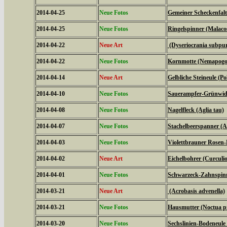
2014-04-25
Neue Fotos
Gemeiner Scheckenfalte
2014-04-25
Neue Fotos
Ringelspinner (Malaco
2014-04-22
Neue Art
(Dyseriocrania subpur
2014-04-22
Neue Fotos
Kornmotte (Nemapogon
2014-04-14
Neue Art
Gelbliche Steineule (Po
2014-04-10
Neue Fotos
Sauerampfer-Grünwidde
2014-04-08
Neue Fotos
Nagelfleck (Aglia tau)
2014-04-07
Neue Fotos
Stachelbeerspanner (A
2014-04-03
Neue Fotos
Violettbrauner Rosen-
2014-04-02
Neue Art
Eichelbohrer (Curculi
2014-04-01
Neue Fotos
Schwarzeck-Zahnspinn
2014-03-21
Neue Art
(Acrobasis advenella)
2014-03-21
Neue Fotos
Hausmutter (Noctua 
2014-03-20
Neue Fotos
Sechslinien-Bodeneule 