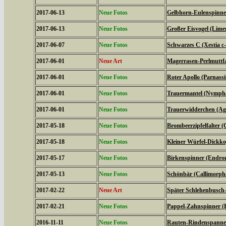
2017-06-13
Neue Fotos
Gelbhorn-Eulenspinner
2017-06-13
Neue Fotos
Großer Eisvogel (Limen
2017-06-07
Neue Fotos
Schwarzes C (Xestia c
2017-06-01
Neue Art
Magerrasen-Perlmuttfal
2017-06-01
Neue Fotos
Roter Apollo (Parnassiu
2017-06-01
Neue Fotos
Trauermantel (Nympha
2017-06-01
Neue Fotos
Trauerwidderchen (Agl
2017-05-18
Neue Fotos
Brombeerzipfelfalter (
2017-05-18
Neue Fotos
Kleiner Würfel-Dickko
2017-05-17
Neue Fotos
Birkenspinner (Endrom
2017-05-13
Neue Fotos
Schönbär (Callimorph
2017-02-22
Neue Art
Später Schlehenbusch-
2017-02-21
Neue Fotos
Pappel-Zahnspinner (P
2016-11-11
Neue Fotos
Rauten-Rindenspanner