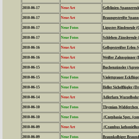
2010-06-17
Neue Art
Gelblinien-Spannereule
2010-06-17
Neue Art
Braungestreifte Spanne
2010-06-17
Neue Fotos
Liguster-Rindeneule (C
2010-06-17
Neue Fotos
Schlehen-Zünslereule (
2010-06-16
Neue Art
Gelbgestreifter Erlen-
2010-06-16
Neue Art
Weißer Zahnspinner (L
2010-06-15
Neue Art
Buchenzünsler (Agrote
2010-06-15
Neue Fotos
Violettgrauer Eckflüge
2010-06-15
Neue Fotos
Heller Sichelflügler (D
2010-06-14
Neue Art
Adlerfarn Wurzelbohre
2010-06-10
Neue Fotos
Thymian-Widderchen (
2010-06-10
Neue Fotos
(Cnephasia Spec. (c
2010-06-09
Neue Art
(Crambus lathoniellus
2010-06-09
Neue Fotos
Braunkolbiger Braundi