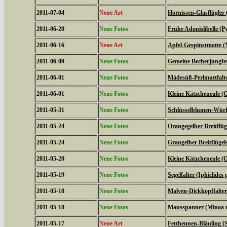
2011-07-04
Neue Art
Hornissen-Glasflügler 
2011-06-20
Neue Fotos
Frühe Adonislibelle 
2011-06-16
Neue Art
Apfel-Gespinstmotte (
2011-06-09
Neue Fotos
Gemeine Becherjungfe
2011-06-01
Neue Fotos
Mädesüß-Perlmuttfalte
2011-06-01
Neue Fotos
Kleine Kätzcheneule (
2011-05-31
Neue Fotos
Schlüsselblumen-Würfe
2011-05-24
Neue Fotos
Orangegelber Breitflüg
2011-05-24
Neue Fotos
Graugelber Breitflügel
2011-05-20
Neue Fotos
Kleine Kätzcheneule (
2011-05-19
Neue Fotos
Segelfalter (Iphiclides 
2011-05-18
Neue Fotos
Malven-Dickkopffalter
2011-05-18
Neue Fotos
Mausspanner (Minoa 
2011-05-17
Neue Art
Fetthennen-Bläuling (S