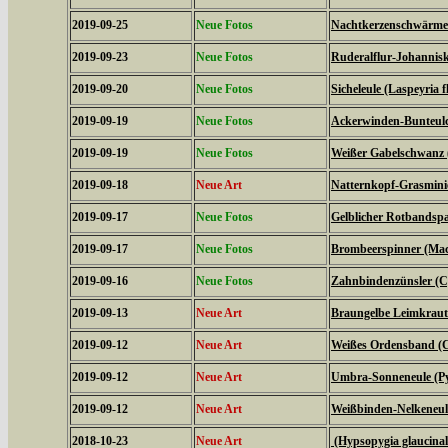
2019-09-25
Neue Fotos
Nachtkerzenschwärmer
2019-09-23
Neue Fotos
Ruderalflur-Johannisk
2019-09-20
Neue Fotos
Sicheleule (Laspeyria f
2019-09-19
Neue Fotos
Ackerwinden-Bunteulch
2019-09-19
Neue Fotos
Weißer Gabelschwanz 
2019-09-18
Neue Art
Natternkopf-Grasminie
2019-09-17
Neue Fotos
Gelblicher Rotbandspa
2019-09-17
Neue Fotos
Brombeerspinner (Macr
2019-09-16
Neue Fotos
Zahnbindenzünsler (C
2019-09-13
Neue Art
Braungelbe Leimkraute
2019-09-12
Neue Art
Weißes Ordensband (C
2019-09-12
Neue Art
Umbra-Sonneneule (P
2019-09-12
Neue Art
Weißbinden-Nelkeneul
2018-10-23
Neue Art
(Hypsopygia glaucinal