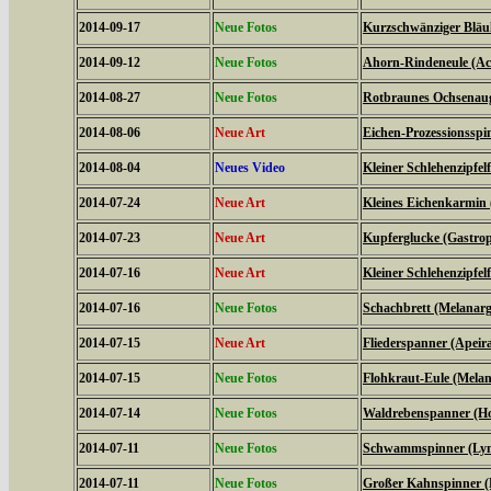
2014-09-17
Neue Fotos
Kurzschwänziger Bläul
2014-09-12
Neue Fotos
Ahorn-Rindeneule (Acr
2014-08-27
Neue Fotos
Rotbraunes Ochsenaug
2014-08-06
Neue Art
Eichen-Prozessionsspi
2014-08-04
Neues Video
Kleiner Schlehenzipfelf
2014-07-24
Neue Art
Kleines Eichenkarmin 
2014-07-23
Neue Art
Kupferglucke (Gastrop
2014-07-16
Neue Art
Kleiner Schlehenzipfelf
2014-07-16
Neue Fotos
Schachbrett (Melanarg
2014-07-15
Neue Art
Fliederspanner (Apeira
2014-07-15
Neue Fotos
Flohkraut-Eule (Melan
2014-07-14
Neue Fotos
Waldrebenspanner (Ho
2014-07-11
Neue Fotos
Schwammspinner (Lym
2014-07-11
Neue Fotos
Großer Kahnspinner (