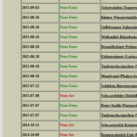
2015-09-03
Neue Fotos
Ackerwinden-Trauereul
2015-08-26
Neue Fotos
Kleines Wiesenvögelc
2015-08-26
Neue Fotos
Gelbbrauner Zahnspin
2015-08-26
Neue Fotos
Wolfsmilch-Ringelspin
2015-08-20
Neue Fotos
Braunfleckiger Perlmutt
2015-08-20
Neue Fotos
Eichenspinner (Lasio
2015-08-18
Neue Fotos
Taubenschwänzchen (M
2015-08-18
Neue Fotos
Mondvogel (Phalera b
2015-07-22
Neue Fotos
Schlehen-Bürstenspinn
2015-07-08
Neue Art
Schwarzfühler-Dickleib
2015-07-07
Neue Fotos
Roter Apollo (Parnassiu
2015-07-07
Neue Fotos
Taubenschwänzchen (M
2014-10-21
Neue Art
Schwarzstrich-Kräuter
2014-10-09
Neue Art
Kompasslattich-Eule (