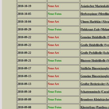
2010-10-19
Neue Art
Asiatischer Marienkäf
2010-10-05
Neue Fotos
Herbstspinne (Metelli
2010-10-04
Neue Art
Ulmen-Harlekin (Abrax
2010-09-29
Neue Fotos
Flohkraut-Eule (Melan
2010-09-22
Neue Art
Gemeine Heidelibelle
2010-09-22
Neue Art
Große Heidelibelle (S
2010-09-22
Neue Art
Große Pechlibelle (Isc
2010-09-21
Neue Fotos
Blutrote Heidelibelle
2010-09-17
Neue Art
Südliche Binsenjungfe
2010-09-15
Neue Art
Gemeine Binsenjungfer
2010-09-13
Neue Art
Großer Breitrüssler (A
2010-09-10
Neue Fotos
Schattenmönch (Cucul
2010-09-09
Neue Fotos
Brombeer-Kleinbärche
2010-09-08
Neue Fotos
Klosterfrau (Panthea c