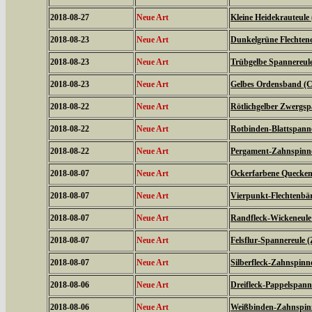
2018-08-27
Neue Art
Kleine Heidekrauteule
2018-08-23
Neue Art
Dunkelgrüne Flechtene
2018-08-23
Neue Art
Trübgelbe Spannereule 
2018-08-23
Neue Art
Gelbes Ordensband (Ca
2018-08-22
Neue Art
Rötlichgelber Zwergsp
2018-08-22
Neue Art
Rotbinden-Blattspanne
2018-08-22
Neue Art
Pergament-Zahnspinne
2018-08-07
Neue Art
Ockerfarbene Quecken
2018-08-07
Neue Art
Vierpunkt-Flechtenbär
2018-08-07
Neue Art
Randfleck-Wickeneule 
2018-08-07
Neue Art
Felsflur-Spannereule (
2018-08-07
Neue Art
Silberfleck-Zahnspinne
2018-08-06
Neue Art
Dreifleck-Pappelspanne
2018-08-06
Neue Art
Weißbinden-Zahnspin