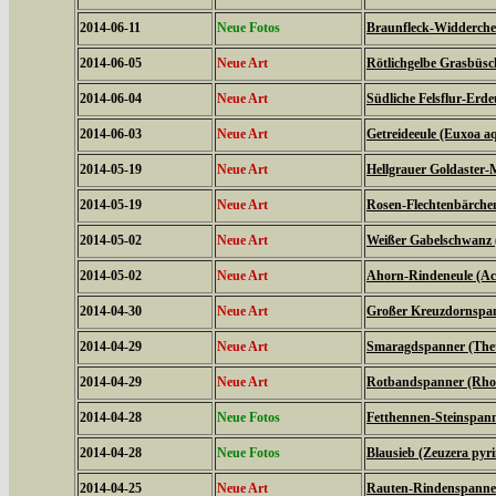
2014-06-11
Neue Fotos
Braunfleck-Widderchen
2014-06-05
Neue Art
Rötlichgelbe Grasbüsc
2014-06-04
Neue Art
Südliche Felsflur-Erde
2014-06-03
Neue Art
Getreideeule (Euxoa aq
2014-05-19
Neue Art
Hellgrauer Goldaster-
2014-05-19
Neue Art
Rosen-Flechtenbärchen
2014-05-02
Neue Art
Weißer Gabelschwanz 
2014-05-02
Neue Art
Ahorn-Rindeneule (Acr
2014-04-30
Neue Art
Großer Kreuzdornspann
2014-04-29
Neue Art
Smaragdspanner (Thet
2014-04-29
Neue Art
Rotbandspanner (Rhod
2014-04-28
Neue Fotos
Fetthennen-Steinspann
2014-04-28
Neue Fotos
Blausieb (Zeuzera pyr
2014-04-25
Neue Art
Rauten-Rindenspanner