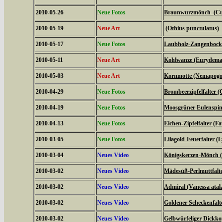
2010-05-26
Neue Fotos
Braunwurzmönch (Cucu
2010-05-19
Neue Art
(Othius punctulatus)
2010-05-17
Neue Fotos
Laubholz-Zangenbock
2010-05-11
Neue Art
Kohlwanze (Eurydema
2010-05-03
Neue Art
Kornmotte (Nemapogon
2010-04-29
Neue Fotos
Brombeerzipfelfalter (
2010-04-19
Neue Fotos
Moosgrüner Eulenspinn
2010-04-13
Neue Fotos
Eichen-Zipfelfalter (F
2010-03-05
Neue Fotos
Lilagold-Feuerfalter (
2010-03-04
Neues Video
Königskerzen-Mönch (C
2010-03-02
Neues Video
Mädesüß-Perlmuttfalte
2010-03-02
Neues Video
Admiral (Vanessa atal
2010-03-02
Neues Video
Goldener Scheckenfalt
2010-03-02
Neues Video
Gelbwürfeliger Dickko