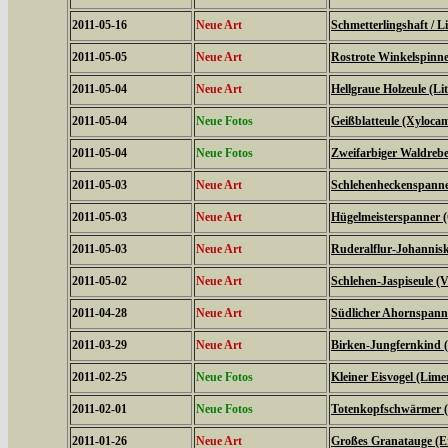
2011-05-16
Neue Art
Schmetterlingshaft / Li
2011-05-05
Neue Art
Rostrote Winkelspinne
2011-05-04
Neue Art
Hellgraue Holzeule (L
2011-05-04
Neue Fotos
Geißblatteule (Xyloca
2011-05-04
Neue Fotos
Zweifarbiger Waldrebe
2011-05-03
Neue Art
Schlehenheckenspanner
2011-05-03
Neue Art
Hügelmeisterspanner (
2011-05-03
Neue Art
Ruderalflur-Johannisk
2011-05-02
Neue Art
Schlehen-Jaspiseule (V
2011-04-28
Neue Art
Südlicher Ahornspanne
2011-03-29
Neue Art
Birken-Jungfernkind (
2011-02-25
Neue Fotos
Kleiner Eisvogel (Limen
2011-02-01
Neue Fotos
Totenkopfschwärmer (
2011-01-26
Neue Art
Großes Granatauge (E