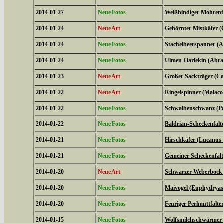
2014-01-27
Neue Fotos
Weißbindiger Mohrenfal
2014-01-24
Neue Art
Gehörnter Mistkäfer (
2014-01-24
Neue Fotos
Stachelbeerspanner (A
2014-01-24
Neue Fotos
Ulmen-Harlekin (Abrax
2014-01-23
Neue Art
Großer Sackträger (Ca
2014-01-22
Neue Art
Ringelspinner (Malaco
2014-01-22
Neue Fotos
Schwalbenschwanz (Pa
2014-01-22
Neue Fotos
Baldrian-Scheckenfalte
2014-01-21
Neue Fotos
Hirschkäfer (Lucanus 
2014-01-21
Neue Fotos
Gemeiner Scheckenfalte
2014-01-20
Neue Art
Schwarzer Weberbock 
2014-01-20
Neue Fotos
Maivogel (Euphydryas
2014-01-20
Neue Fotos
Feuriger Perlmuttfalte
2014-01-15
Neue Fotos
Wolfsmilchschwärmer 