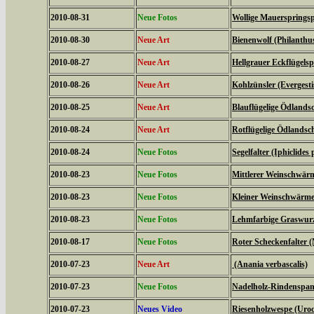
2010-08-31
Neue Fotos
Wollige Mauerspringsp
2010-08-30
Neue Art
Bienenwolf (Philanthu
2010-08-27
Neue Art
Hellgrauer Eckflügels
2010-08-26
Neue Art
Kohlzünsler (Evergestis
2010-08-25
Neue Art
Blauflügelige Ödlands
2010-08-24
Neue Art
Rotflügelige Ödlandsc
2010-08-24
Neue Fotos
Segelfalter (Iphiclides 
2010-08-23
Neue Fotos
Mittlerer Weinschwärme
2010-08-23
Neue Fotos
Kleiner Weinschwärmer 
2010-08-23
Neue Fotos
Lehmfarbige Graswurze
2010-08-17
Neue Fotos
Roter Scheckenfalter 
2010-07-23
Neue Art
(Anania verbascalis)
2010-07-23
Neue Fotos
Nadelholz-Rindenspann
2010-07-23
Neues Video
Riesenholzwespe (Uroc