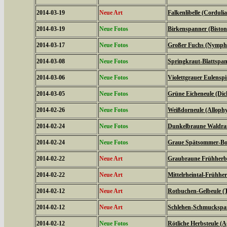
2014-03-19
Neue Art
Falkenlibelle (Corduli
2014-03-19
Neue Fotos
Birkenspanner (Biston 
2014-03-17
Neue Fotos
Großer Fuchs (Nymphal
2014-03-08
Neue Fotos
Springkraut-Blattspan
2014-03-06
Neue Fotos
Violettgrauer Eulensp
2014-03-05
Neue Fotos
Grüne Eicheneule (Dich
2014-02-26
Neue Fotos
Weißdorneule (Allophy
2014-02-24
Neue Fotos
Dunkelbraune Waldran
2014-02-24
Neue Fotos
Graue Spätsommer-Bod
2014-02-22
Neue Art
Graubraune Frühherbs
2014-02-22
Neue Art
Mittelrheintal-Frühhe
2014-02-12
Neue Art
Rotbuchen-Gelbeule (T
2014-02-12
Neue Art
Schlehen-Schmuckspann
2014-02-12
Neue Fotos
Rötliche Herbsteule (A