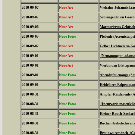
2010-09-07
Neue Art
Vielzahn-Johanniskrau
2010-09-07
Neue Art
Schlangenlinien Gras
2010-09-06
Neue Art
Marmoriertes Gebüsche
2010-09-03
Neue Fotos
Pfeileule (Acronicta psi
2010-09-02
Neue Art
Gelber Lichtnelken-Ka
2010-09-01
Neue Art
(Nematopogon adanson
2010-09-01
Neue Art
Vierbinden Blattspann
2010-09-01
Neue Fotos
Abendpfauenauge (Sme
2010-09-01
Neue Fotos
Heidelbeer-Palpenspan
2010-08-31
Neue Fotos
Ampfer-Rindeneule (Ac
2010-08-31
Neue Fotos
(Incurvaria masculella
2010-08-31
Neue Fotos
Kleiner Rauch-Sackträ
2010-08-31
Neue Fotos
Buchen-Gabelschwanz 
2010-08-31
Neue Fotos
Braunwurzmönch (Cucu