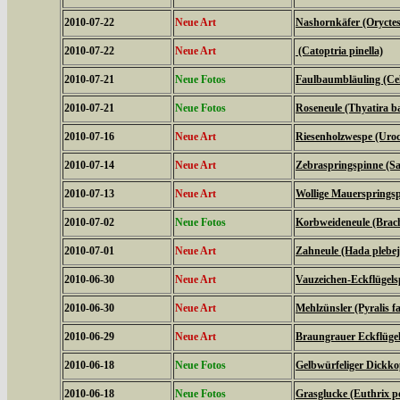
2010-07-22
Neue Art
Nashornkäfer (Oryctes
2010-07-22
Neue Art
(Catoptria pinella)
2010-07-21
Neue Fotos
Faulbaumbläuling (Cel
2010-07-21
Neue Fotos
Roseneule (Thyatira ba
2010-07-16
Neue Art
Riesenholzwespe (Uroc
2010-07-14
Neue Art
Zebraspringspinne (Sal
2010-07-13
Neue Art
Wollige Mauerspringsp
2010-07-02
Neue Fotos
Korbweideneule (Brach
2010-07-01
Neue Art
Zahneule (Hada plebej
2010-06-30
Neue Art
Vauzeichen-Eckflügels
2010-06-30
Neue Art
Mehlzünsler (Pyralis fa
2010-06-29
Neue Art
Braungrauer Eckflügel
2010-06-18
Neue Fotos
Gelbwürfeliger Dickko
2010-06-18
Neue Fotos
Grasglucke (Euthrix po