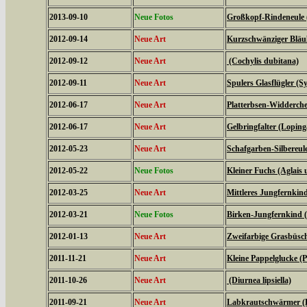
2013-09-10
Neue Fotos
Großkopf-Rindeneule 
2012-09-14
Neue Art
Kurzschwänziger Bläul
2012-09-12
Neue Art
(Cochylis dubitana)
2012-09-11
Neue Art
Spulers Glasflügler (S
2012-06-17
Neue Art
Platterbsen-Widderche
2012-06-17
Neue Art
Gelbringfalter (Loping
2012-05-23
Neue Art
Schafgarben-Silbereu
2012-05-22
Neue Fotos
Kleiner Fuchs (Aglais u
2012-03-25
Neue Art
Mittleres Jungfernkin
2012-03-21
Neue Fotos
Birken-Jungfernkind (
2012-01-13
Neue Art
Zweifarbige Grasbüsche
2011-11-21
Neue Art
Kleine Pappelglucke (
2011-10-26
Neue Art
(Diurnea lipsiella)
2011-09-21
Neue Art
Labkrautschwärmer (Hy