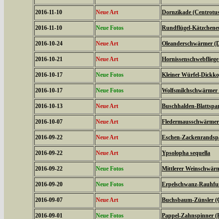
2016-11-10
Neue Art
Dornzikade (Centrotus
2016-11-10
Neue Fotos
Rundflügel-Kätzcheneul
2016-10-24
Neue Art
Oleanderschwärmer (D
2016-10-21
Neue Art
Hornissenschwebfliege 
2016-10-17
Neue Fotos
Kleiner Würfel-Dickko
2016-10-17
Neue Fotos
Wolfsmilchschwärmer 
2016-10-13
Neue Art
Buschhalden-Blattspan
2016-10-07
Neue Art
Fledermausschwärmer (
2016-09-22
Neue Art
Eschen-Zackenrandspa
2016-09-22
Neue Art
Ypsolopha sequella
2016-09-22
Neue Fotos
Mittlerer Weinschwärme
2016-09-20
Neue Fotos
Erpelschwanz-Rauhfußs
2016-09-07
Neue Art
Buchsbaum-Zünsler (C
2016-09-01
Neue Fotos
Pappel-Zahnspinner (P