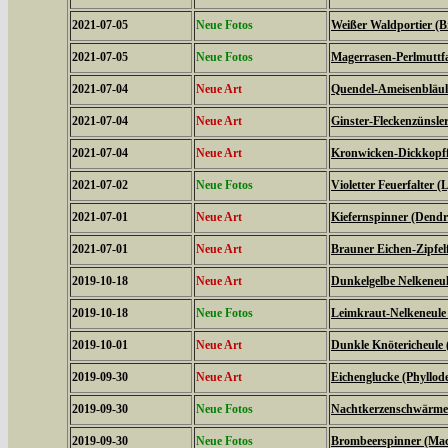
2021-07-05
Neue Fotos
Weißer Waldportier (Br
2021-07-05
Neue Fotos
Magerrasen-Perlmuttfal
2021-07-04
Neue Art
Quendel-Ameisenbläuli
2021-07-04
Neue Art
Ginster-Fleckenzünsler
2021-07-04
Neue Art
Kronwicken-Dickkopffa
2021-07-02
Neue Fotos
Violetter Feuerfalter (
2021-07-01
Neue Art
Kiefernspinner (Dendr
2021-07-01
Neue Art
Brauner Eichen-Zipfelfa
2019-10-18
Neue Art
Dunkelgelbe Nelkeneul
2019-10-18
Neue Fotos
Leimkraut-Nelkeneule
2019-10-01
Neue Art
Dunkle Knötericheule 
2019-09-30
Neue Art
Eichenglucke (Phyllode
2019-09-30
Neue Fotos
Nachtkerzenschwärmer
2019-09-30
Neue Fotos
Brombeerspinner (Macr