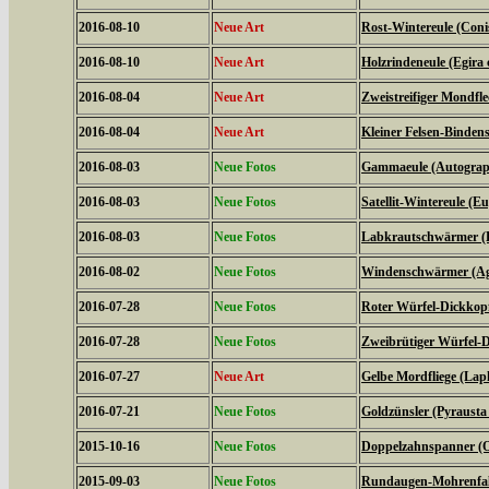
2016-08-10
Neue Art
Rost-Wintereule (Coni
2016-08-10
Neue Art
Holzrindeneule (Egira c
2016-08-04
Neue Art
Zweistreifiger Mondfle
2016-08-04
Neue Art
Kleiner Felsen-Binden
2016-08-03
Neue Fotos
Gammaeule (Autogra
2016-08-03
Neue Fotos
Satellit-Wintereule (Eu
2016-08-03
Neue Fotos
Labkrautschwärmer (Hy
2016-08-02
Neue Fotos
Windenschwärmer (Agr
2016-07-28
Neue Fotos
Roter Würfel-Dickkopff
2016-07-28
Neue Fotos
Zweibrütiger Würfel-D
2016-07-27
Neue Art
Gelbe Mordfliege (Laph
2016-07-21
Neue Fotos
Goldzünsler (Pyrausta
2015-10-16
Neue Fotos
Doppelzahnspanner (O
2015-09-03
Neue Fotos
Rundaugen-Mohrenfalt