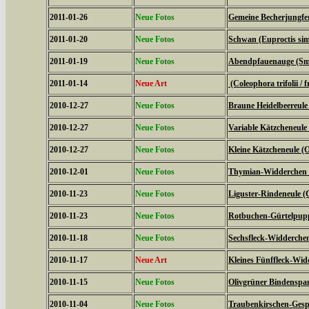
2011-01-26
Neue Fotos
Gemeine Becherjungfe
2011-01-20
Neue Fotos
Schwan (Euproctis simi
2011-01-19
Neue Fotos
Abendpfauenauge (Sme
2011-01-14
Neue Art
(Coleophora trifolii / f
2010-12-27
Neue Fotos
Braune Heidelbeereule 
2010-12-27
Neue Fotos
Variable Kätzcheneule 
2010-12-27
Neue Fotos
Kleine Kätzcheneule (
2010-12-01
Neue Fotos
Thymian-Widderchen (
2010-11-23
Neue Fotos
Liguster-Rindeneule (C
2010-11-23
Neue Fotos
Rotbuchen-Gürtelpupp
2010-11-18
Neue Fotos
Sechsfleck-Widderchen
2010-11-17
Neue Art
Kleines Fünffleck-Wid
2010-11-15
Neue Fotos
Olivgrüner Bindenspan
2010-11-04
Neue Fotos
Traubenkirschen-Gesp