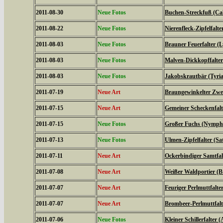
2011-08-30
Neue Fotos
Buchen-Streckfuß (Cal
2011-08-22
Neue Fotos
Nierenfleck-Zipfelfalte
2011-08-03
Neue Fotos
Brauner Feuerfalter (L
2011-08-03
Neue Fotos
Malven-Dickkopffalter
2011-08-03
Neue Fotos
Jakobskrautbär (Tyria
2011-07-19
Neue Art
Braungewinkelter Zwe
2011-07-15
Neue Art
Gemeiner Scheckenfalte
2011-07-15
Neue Fotos
Großer Fuchs (Nymphal
2011-07-13
Neue Fotos
Ulmen-Zipfelfalter (S
2011-07-11
Neue Art
Ockerbindiger Samtfal
2011-07-08
Neue Art
Weißer Waldportier (Br
2011-07-07
Neue Art
Feuriger Perlmuttfalte
2011-07-07
Neue Art
Brombeer-Perlmuttfalt
2011-07-06
Neue Fotos
Kleiner Schillerfalter (