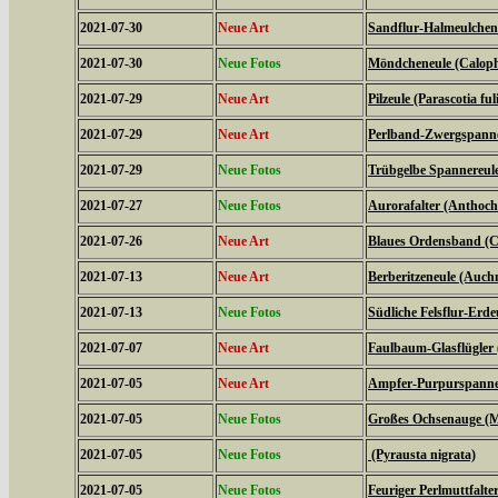
2021-07-30
Neue Art
Sandflur-Halmeulchen (
2021-07-30
Neue Fotos
Möndcheneule (Caloph
2021-07-29
Neue Art
Pilzeule (Parascotia ful
2021-07-29
Neue Art
Perlband-Zwergspanner
2021-07-29
Neue Fotos
Trübgelbe Spannereule 
2021-07-27
Neue Fotos
Aurorafalter (Anthoch
2021-07-26
Neue Art
Blaues Ordensband (Ca
2021-07-13
Neue Art
Berberitzeneule (Auch
2021-07-13
Neue Fotos
Südliche Felsflur-Erde
2021-07-07
Neue Art
Faulbaum-Glasflügler
2021-07-05
Neue Art
Ampfer-Purpurspanner
2021-07-05
Neue Fotos
Großes Ochsenauge (Ma
2021-07-05
Neue Fotos
(Pyrausta nigrata)
2021-07-05
Neue Fotos
Feuriger Perlmuttfalte