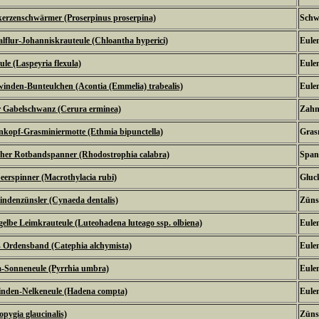
erzenschwärmer (Proserpinus proserpina)
Schw
lflur-Johanniskrauteule (Chloantha hyperici)
Eulen
ule (Laspeyria flexula)
Eulen
inden-Bunteulchen (Acontia (Emmelia) trabealis)
Eulen
 Gabelschwanz (Cerura erminea)
Zahn
nkopf-Grasminiermotte (Ethmia bipunctella)
Grasm
cher Rotbandspanner (Rhodostrophia calabra)
Span
erspinner (Macrothylacia rubi)
Gluc
ndenzünsler (Cynaeda dentalis)
Zünsl
elbe Leimkrauteule (Luteohadena luteago ssp. olbiena)
Eulen
 Ordensband (Catephia alchymista)
Eulen
-Sonneneule (Pyrrhia umbra)
Eulen
nden-Nelkeneule (Hadena compta)
Eulen
pygia glaucinalis)
Zünsl