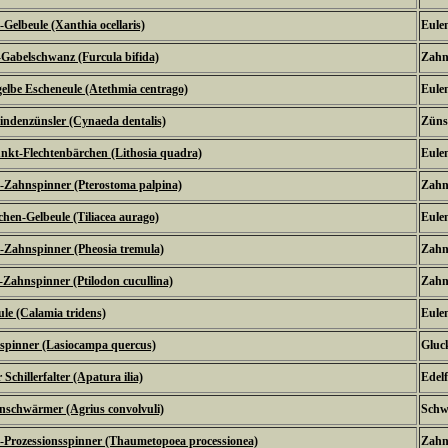
-Gelbeule (Xanthia ocellaris)
Eulen
Gabelschwanz (Furcula bifida)
Zahn
elbe Escheneule (Atethmia centrago)
Eulen
ndenzünsler (Cynaeda dentalis)
Zünsl
nkt-Flechtenbärchen (Lithosia quadra)
Eulen
-Zahnspinner (Pterostoma palpina)
Zahn
hen-Gelbeule (Tiliacea aurago)
Eulen
-Zahnspinner (Pheosia tremula)
Zahn
Zahnspinner (Ptilodon cucullina)
Zahn
le (Calamia tridens)
Eulen
spinner (Lasiocampa quercus)
Gluc
 Schillerfalter (Apatura ilia)
Edel
schwärmer (Agrius convolvuli)
Schw
-Prozessionsspinner (Thaumetopoea processionea)
Zahn