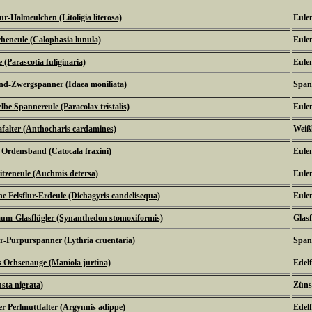
ur-Halmeulchen (Litoligia literosa)
Eulen
eneule (Calophasia lunula)
Eulen
e (Parascotia fuliginaria)
Eulen
nd-Zwergspanner (Idaea moniliata)
Span
lbe Spannereule (Paracolax tristalis)
Eulen
falter (Anthocharis cardamines)
Weißl
 Ordensband (Catocala fraxini)
Eulen
itzeneule (Auchmis detersa)
Eulen
he Felsflur-Erdeule (Dichagyris candelisequa)
Eulen
um-Glasflügler (Synanthedon stomoxiformis)
Glasf
-Purpurspanner (Lythria cruentaria)
Span
 Ochsenauge (Maniola jurtina)
Edel
sta nigrata)
Zünsl
er Perlmuttfalter (Argynnis adippe)
Edel