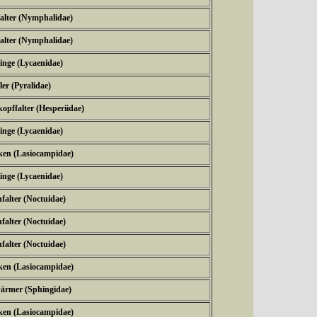
falter (Nymphalidae)
falter (Nymphalidae)
inge (Lycaenidae)
er (Pyralidae)
opffalter (Hesperiidae)
inge (Lycaenidae)
ken (Lasiocampidae)
inge (Lycaenidae)
falter (Noctuidae)
falter (Noctuidae)
falter (Noctuidae)
ken (Lasiocampidae)
ärmer (Sphingidae)
ken (Lasiocampidae)