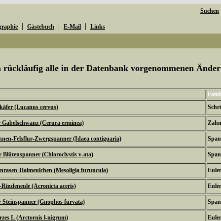
Suchen
|
|
|
graphie
Gästebuch
E-Mail
Links
um rückläufig alle in der Datenbank vorgenommenen Ände
Famil
käfer (Lucanus cervus)
Schr
 Gabelschwanz (Cerura erminea)
Zahn
nnen-Felsflur-Zwergspanner (Idaea contiguaria)
Span
 Blütenspanner (Chloroclystis v-ata)
Span
nrasen-Halmeulchen (Mesoligia furuncula)
Eulen
Rindeneule (Acronicta aceris)
Eulen
 Steinspanner (Gnophos furvata)
Span
zes L (Arctornis l-nigrum)
Eulen