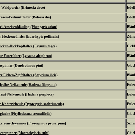
 Waldportier (Brintesia circe)
Edel
asen-Perlmuttfalter (Boloria dia)
Edel
l-Ameisenbläuling (Phengaris arion)
Bläul
r-Fleckenzünsler (Eurrhypis pollinalis)
Zünsl
cken-Dickkopffalter (Erynnis tages)
Dickk
ter Feuerfalter (Lycaena alciphron)
Bläul
nspinner (Dendrolimus pini)
Gluc
r Eichen-Zipfelfalter (Satyrium ilicis)
Bläul
gelbe Nelkeneule (Hadena filograna)
Eulen
aut-Nelkeneule (Hadena perplexa)
Eulen
 Knötericheule (Dypterygia scabriuscula)
Eulen
glucke (Phyllodesma tremulifolia)
Gluc
erzenschwärmer (Proserpinus proserpina)
Schw
erspinner (Macrothylacia rubi)
Gluc