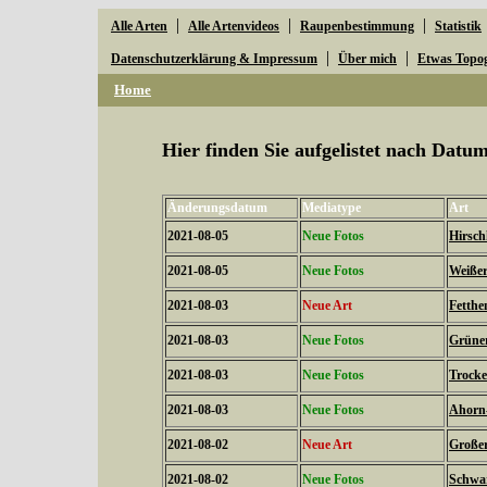
|
|
|
Alle Arten
Alle Artenvideos
Raupenbestimmung
Statistik
|
|
Datenschutzerklärung & Impressum
Über mich
Etwas Topo
Home
Hier finden Sie aufgelistet nach Dat
Änderungsdatum
Mediatype
Art
2021-08-05
Neue Fotos
Hirsch
2021-08-05
Neue Fotos
Weißer
2021-08-03
Neue Art
Fetthe
2021-08-03
Neue Fotos
Grüner
2021-08-03
Neue Fotos
Trocke
2021-08-03
Neue Fotos
Ahorn-
2021-08-02
Neue Art
Großer
2021-08-02
Neue Fotos
Schwar