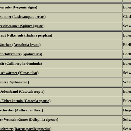
ereule (Dysgonia algira)
Eulen
spinner (Lasiocampa quercus)
Gluc
erschwärmer (Sphinx ligustri)
Schw
aut-Nelkeneule (Hadena perplexa)
Eulen
rtchen (Araschnia levana)
Edel
Schillerfalter (Apatura iris)
Edel
är (Callimorpha dominula)
Eulen
schwärmer (Mimas tiliae)
Schw
alter (Papilionidae )
Schm
Ordensband (Catocala nupta)
Eulen
 Eichenkarmin (Catocala sponsa)
Eulen
schweber (Anthrax anthrax)
Flieg
rer Weinschwärmer (Deilephila elpenor)
Schw
schröter (Dorcus parallelipipedus)
Schr