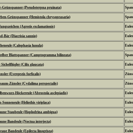
r-Grünspanner (Pseudoterpna pruinata)
Span
ben-Grünspanner (Hemistola chrysoprasaria)
Span
ungszeichen (Agrotis exclamationis)
Eulen
d-Bär (Diacrisia sannio)
Eulen
eneule (Calophasia lunula)
Eulen
elber Blattspanner (Camptogramma bilineata)
Span
Sichelflügler (Cilix glaucata)
Eulen
sler (Evergestis forficalis)
Zünsl
aum-Zünsler (Cydalima perspectalis)
Zünsl
benwurz-Höckereule (Abrostola asclepiadis)
Eulen
-Sonneneule (Heliothis viriplaca)
Eulen
aune Staubeule (Hoplodrina ambigua)
Eulen
aune Bandeule (Noctua interjecta)
Eulen
graue Bandeule (Epilecta linogrisea)
Eulen