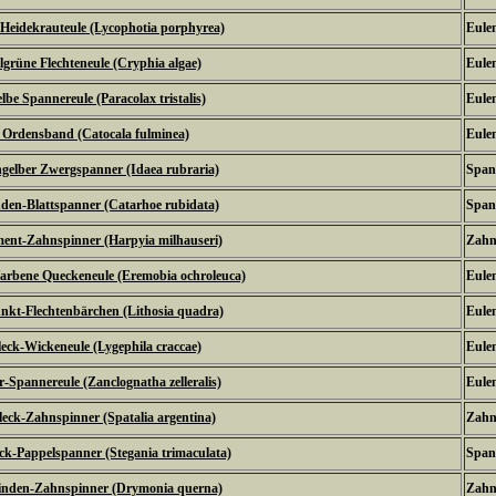
 Heidekrauteule (Lycophotia porphyrea)
Eulen
grüne Flechteneule (Cryphia algae)
Eulen
lbe Spannereule (Paracolax tristalis)
Eulen
 Ordensband (Catocala fulminea)
Eulen
hgelber Zwergspanner (Idaea rubraria)
Span
den-Blattspanner (Catarhoe rubidata)
Span
ent-Zahnspinner (Harpyia milhauseri)
Zahn
arbene Queckeneule (Eremobia ochroleuca)
Eulen
nkt-Flechtenbärchen (Lithosia quadra)
Eulen
eck-Wickeneule (Lygephila craccae)
Eulen
ur-Spannereule (Zanclognatha zelleralis)
Eulen
fleck-Zahnspinner (Spatalia argentina)
Zahn
eck-Pappelspanner (Stegania trimaculata)
Span
inden-Zahnspinner (Drymonia querna)
Zahn