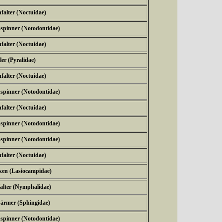
falter (Noctuidae)
spinner (Notodontidae)
falter (Noctuidae)
er (Pyralidae)
falter (Noctuidae)
spinner (Notodontidae)
falter (Noctuidae)
spinner (Notodontidae)
spinner (Notodontidae)
falter (Noctuidae)
ken (Lasiocampidae)
falter (Nymphalidae)
ärmer (Sphingidae)
spinner (Notodontidae)