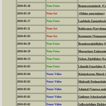
2010-05-26
Neue Fotos
Braunwurzmönch (Cucu
2010-05-19
Neue Art
(Othius punctulatus)
2010-05-17
Neue Fotos
Laubholz-Zangenbock
2010-05-11
Neue Art
Kohlwanze (Eurydema
2010-05-03
Neue Art
Kornmotte (Nemapogon
2010-04-29
Neue Fotos
Brombeerzipfelfalter (
2010-04-19
Neue Fotos
Moosgrüner Eulenspinn
2010-04-13
Neue Fotos
Eichen-Zipfelfalter (F
2010-03-05
Neue Fotos
Lilagold-Feuerfalter (
2010-03-04
Neues Video
Königskerzen-Mönch (C
2010-03-02
Neues Video
Mädesüß-Perlmuttfalte
2010-03-02
Neues Video
Admiral (Vanessa atal
2010-03-02
Neues Video
Goldener Scheckenfalt
2010-03-02
Neues Video
Gelbwürfeliger Dickko