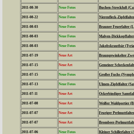
2011-08-30
Neue Fotos
Buchen-Streckfuß (Cal
2011-08-22
Neue Fotos
Nierenfleck-Zipfelfalte
2011-08-03
Neue Fotos
Brauner Feuerfalter (L
2011-08-03
Neue Fotos
Malven-Dickkopffalter
2011-08-03
Neue Fotos
Jakobskrautbär (Tyria
2011-07-19
Neue Art
Braungewinkelter Zwe
2011-07-15
Neue Art
Gemeiner Scheckenfalte
2011-07-15
Neue Fotos
Großer Fuchs (Nymphal
2011-07-13
Neue Fotos
Ulmen-Zipfelfalter (S
2011-07-11
Neue Art
Ockerbindiger Samtfal
2011-07-08
Neue Art
Weißer Waldportier (Br
2011-07-07
Neue Art
Feuriger Perlmuttfalte
2011-07-07
Neue Art
Brombeer-Perlmuttfalt
2011-07-06
Neue Fotos
Kleiner Schillerfalter (