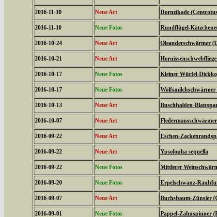
2016-11-10
Neue Art
Dornzikade (Centrotus
2016-11-10
Neue Fotos
Rundflügel-Kätzcheneul
2016-10-24
Neue Art
Oleanderschwärmer (D
2016-10-21
Neue Art
Hornissenschwebfliege 
2016-10-17
Neue Fotos
Kleiner Würfel-Dickko
2016-10-17
Neue Fotos
Wolfsmilchschwärmer 
2016-10-13
Neue Art
Buschhalden-Blattspan
2016-10-07
Neue Art
Fledermausschwärmer (
2016-09-22
Neue Art
Eschen-Zackenrandspa
2016-09-22
Neue Art
Ypsolopha sequella
2016-09-22
Neue Fotos
Mittlerer Weinschwärme
2016-09-20
Neue Fotos
Erpelschwanz-Rauhfußs
2016-09-07
Neue Art
Buchsbaum-Zünsler (C
2016-09-01
Neue Fotos
Pappel-Zahnspinner (P