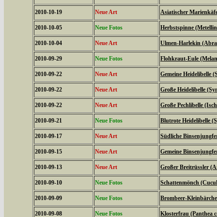
2010-10-19
Neue Art
Asiatischer Marienkäf
2010-10-05
Neue Fotos
Herbstspinne (Metelli
2010-10-04
Neue Art
Ulmen-Harlekin (Abrax
2010-09-29
Neue Fotos
Flohkraut-Eule (Melan
2010-09-22
Neue Art
Gemeine Heidelibelle
2010-09-22
Neue Art
Große Heidelibelle (S
2010-09-22
Neue Art
Große Pechlibelle (Isc
2010-09-21
Neue Fotos
Blutrote Heidelibelle
2010-09-17
Neue Art
Südliche Binsenjungfe
2010-09-15
Neue Art
Gemeine Binsenjungfer
2010-09-13
Neue Art
Großer Breitrüssler (A
2010-09-10
Neue Fotos
Schattenmönch (Cucul
2010-09-09
Neue Fotos
Brombeer-Kleinbärche
2010-09-08
Neue Fotos
Klosterfrau (Panthea c