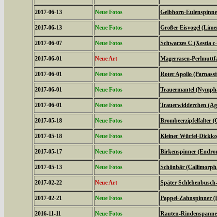
2017-06-13
Neue Fotos
Gelbhorn-Eulenspinner
2017-06-13
Neue Fotos
Großer Eisvogel (Limen
2017-06-07
Neue Fotos
Schwarzes C (Xestia c
2017-06-01
Neue Art
Magerrasen-Perlmuttfal
2017-06-01
Neue Fotos
Roter Apollo (Parnassiu
2017-06-01
Neue Fotos
Trauermantel (Nympha
2017-06-01
Neue Fotos
Trauerwidderchen (Agl
2017-05-18
Neue Fotos
Brombeerzipfelfalter (
2017-05-18
Neue Fotos
Kleiner Würfel-Dickko
2017-05-17
Neue Fotos
Birkenspinner (Endrom
2017-05-13
Neue Fotos
Schönbär (Callimorph
2017-02-22
Neue Art
Später Schlehenbusch-
2017-02-21
Neue Fotos
Pappel-Zahnspinner (P
2016-11-11
Neue Fotos
Rauten-Rindenspanner