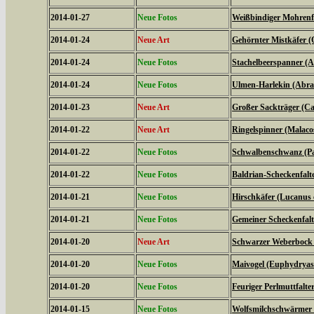
2014-01-27
Neue Fotos
Weißbindiger Mohrenfal
2014-01-24
Neue Art
Gehörnter Mistkäfer (
2014-01-24
Neue Fotos
Stachelbeerspanner (A
2014-01-24
Neue Fotos
Ulmen-Harlekin (Abrax
2014-01-23
Neue Art
Großer Sackträger (Ca
2014-01-22
Neue Art
Ringelspinner (Malaco
2014-01-22
Neue Fotos
Schwalbenschwanz (Pa
2014-01-22
Neue Fotos
Baldrian-Scheckenfalte
2014-01-21
Neue Fotos
Hirschkäfer (Lucanus 
2014-01-21
Neue Fotos
Gemeiner Scheckenfalte
2014-01-20
Neue Art
Schwarzer Weberbock 
2014-01-20
Neue Fotos
Maivogel (Euphydryas
2014-01-20
Neue Fotos
Feuriger Perlmuttfalte
2014-01-15
Neue Fotos
Wolfsmilchschwärmer 