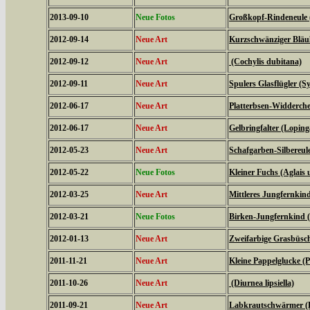
2013-09-10
Neue Fotos
Großkopf-Rindeneule 
2012-09-14
Neue Art
Kurzschwänziger Bläul
2012-09-12
Neue Art
(Cochylis dubitana)
2012-09-11
Neue Art
Spulers Glasflügler (S
2012-06-17
Neue Art
Platterbsen-Widderche
2012-06-17
Neue Art
Gelbringfalter (Loping
2012-05-23
Neue Art
Schafgarben-Silbereu
2012-05-22
Neue Fotos
Kleiner Fuchs (Aglais u
2012-03-25
Neue Art
Mittleres Jungfernkin
2012-03-21
Neue Fotos
Birken-Jungfernkind (
2012-01-13
Neue Art
Zweifarbige Grasbüsche
2011-11-21
Neue Art
Kleine Pappelglucke (
2011-10-26
Neue Art
(Diurnea lipsiella)
2011-09-21
Neue Art
Labkrautschwärmer (Hy