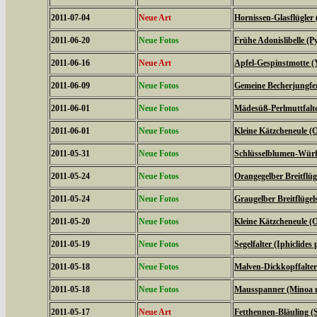
2011-07-04
Neue Art
Hornissen-Glasflügler 
2011-06-20
Neue Fotos
Frühe Adonislibelle 
2011-06-16
Neue Art
Apfel-Gespinstmotte (
2011-06-09
Neue Fotos
Gemeine Becherjungfe
2011-06-01
Neue Fotos
Mädesüß-Perlmuttfalte
2011-06-01
Neue Fotos
Kleine Kätzcheneule (
2011-05-31
Neue Fotos
Schlüsselblumen-Würfe
2011-05-24
Neue Fotos
Orangegelber Breitflüg
2011-05-24
Neue Fotos
Graugelber Breitflügel
2011-05-20
Neue Fotos
Kleine Kätzcheneule (
2011-05-19
Neue Fotos
Segelfalter (Iphiclides 
2011-05-18
Neue Fotos
Malven-Dickkopffalter
2011-05-18
Neue Fotos
Mausspanner (Minoa 
2011-05-17
Neue Art
Fetthennen-Bläuling (S