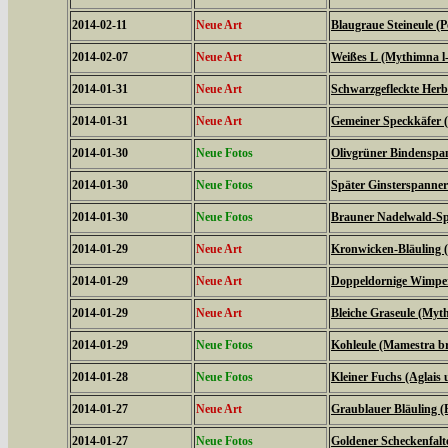
2014-02-11
Neue Art
Blaugraue Steineule (
2014-02-07
Neue Art
Weißes L (Mythimna l
2014-01-31
Neue Art
Schwarzgefleckte Herbs
2014-01-31
Neue Art
Gemeiner Speckkäfer (
2014-01-30
Neue Fotos
Olivgrüner Bindenspan
2014-01-30
Neue Fotos
Später Ginsterspanner 
2014-01-30
Neue Fotos
Brauner Nadelwald-Spa
2014-01-29
Neue Art
Kronwicken-Bläuling 
2014-01-29
Neue Art
Doppeldornige Wimper
2014-01-29
Neue Art
Bleiche Graseule (Myt
2014-01-29
Neue Fotos
Kohleule (Mamestra br
2014-01-28
Neue Fotos
Kleiner Fuchs (Aglais u
2014-01-27
Neue Art
Graublauer Bläuling (
2014-01-27
Neue Fotos
Goldener Scheckenfalt