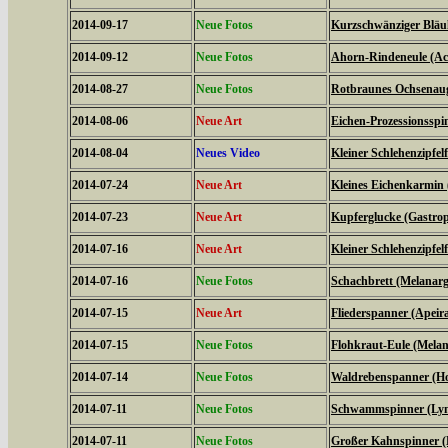
2014-09-17
Neue Fotos
Kurzschwänziger Bläul
2014-09-12
Neue Fotos
Ahorn-Rindeneule (Acr
2014-08-27
Neue Fotos
Rotbraunes Ochsenaug
2014-08-06
Neue Art
Eichen-Prozessionsspi
2014-08-04
Neues Video
Kleiner Schlehenzipfelf
2014-07-24
Neue Art
Kleines Eichenkarmin 
2014-07-23
Neue Art
Kupferglucke (Gastrop
2014-07-16
Neue Art
Kleiner Schlehenzipfelf
2014-07-16
Neue Fotos
Schachbrett (Melanarg
2014-07-15
Neue Art
Fliederspanner (Apeira
2014-07-15
Neue Fotos
Flohkraut-Eule (Melan
2014-07-14
Neue Fotos
Waldrebenspanner (Ho
2014-07-11
Neue Fotos
Schwammspinner (Lym
2014-07-11
Neue Fotos
Großer Kahnspinner (