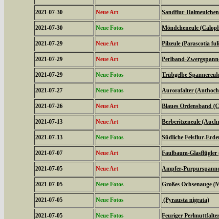
2021-07-30
Neue Art
Sandflur-Halmeulchen (
2021-07-30
Neue Fotos
Möndcheneule (Caloph
2021-07-29
Neue Art
Pilzeule (Parascotia ful
2021-07-29
Neue Art
Perlband-Zwergspanner
2021-07-29
Neue Fotos
Trübgelbe Spannereule 
2021-07-27
Neue Fotos
Aurorafalter (Anthoch
2021-07-26
Neue Art
Blaues Ordensband (Ca
2021-07-13
Neue Art
Berberitzeneule (Auch
2021-07-13
Neue Fotos
Südliche Felsflur-Erde
2021-07-07
Neue Art
Faulbaum-Glasflügler
2021-07-05
Neue Art
Ampfer-Purpurspanner
2021-07-05
Neue Fotos
Großes Ochsenauge (Ma
2021-07-05
Neue Fotos
(Pyrausta nigrata)
2021-07-05
Neue Fotos
Feuriger Perlmuttfalte