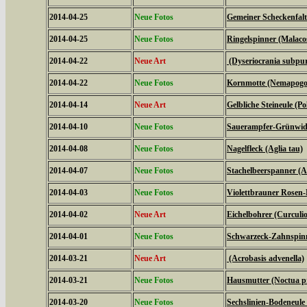
2014-04-25
Neue Fotos
Gemeiner Scheckenfalte
2014-04-25
Neue Fotos
Ringelspinner (Malaco
2014-04-22
Neue Art
(Dyseriocrania subpur
2014-04-22
Neue Fotos
Kornmotte (Nemapogon
2014-04-14
Neue Art
Gelbliche Steineule (Po
2014-04-10
Neue Fotos
Sauerampfer-Grünwidde
2014-04-08
Neue Fotos
Nagelfleck (Aglia tau)
2014-04-07
Neue Fotos
Stachelbeerspanner (A
2014-04-03
Neue Fotos
Violettbrauner Rosen-
2014-04-02
Neue Art
Eichelbohrer (Curculi
2014-04-01
Neue Fotos
Schwarzeck-Zahnspinn
2014-03-21
Neue Art
(Acrobasis advenella)
2014-03-21
Neue Fotos
Hausmutter (Noctua 
2014-03-20
Neue Fotos
Sechslinien-Bodeneule 