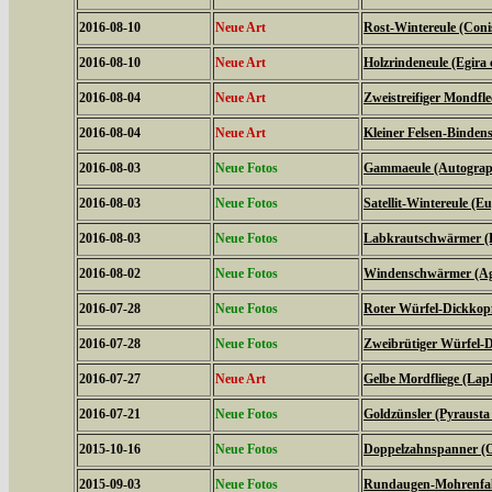
2016-08-10
Neue Art
Rost-Wintereule (Coni
2016-08-10
Neue Art
Holzrindeneule (Egira c
2016-08-04
Neue Art
Zweistreifiger Mondfle
2016-08-04
Neue Art
Kleiner Felsen-Binden
2016-08-03
Neue Fotos
Gammaeule (Autogra
2016-08-03
Neue Fotos
Satellit-Wintereule (Eu
2016-08-03
Neue Fotos
Labkrautschwärmer (Hy
2016-08-02
Neue Fotos
Windenschwärmer (Agr
2016-07-28
Neue Fotos
Roter Würfel-Dickkopff
2016-07-28
Neue Fotos
Zweibrütiger Würfel-D
2016-07-27
Neue Art
Gelbe Mordfliege (Laph
2016-07-21
Neue Fotos
Goldzünsler (Pyrausta
2015-10-16
Neue Fotos
Doppelzahnspanner (O
2015-09-03
Neue Fotos
Rundaugen-Mohrenfalt