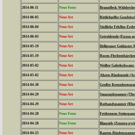
2014-06-11
Neue Fotos
Braunfleck-Widderchen
2014-06-05
Neue Art
Rötlichgelbe Grasbüsc
2014-06-04
Neue Art
Südliche Felsflur-Erde
2014-06-03
Neue Art
Getreideeule (Euxoa aq
2014-05-19
Neue Art
Hellgrauer Goldaster-
2014-05-19
Neue Art
Rosen-Flechtenbärchen
2014-05-02
Neue Art
Weißer Gabelschwanz 
2014-05-02
Neue Art
Ahorn-Rindeneule (Acr
2014-04-30
Neue Art
Großer Kreuzdornspann
2014-04-29
Neue Art
Smaragdspanner (Thet
2014-04-29
Neue Art
Rotbandspanner (Rhod
2014-04-28
Neue Fotos
Fetthennen-Steinspann
2014-04-28
Neue Fotos
Blausieb (Zeuzera pyr
2014-04-25
Neue Art
Rauten-Rindenspanner