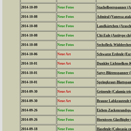
2014-10-09
Neue Fotos
Stachelbeerspanner (A
2014-10-08
Neue Fotos
Admiral (Vanessa atal
2014-10-08
Neue Fotos
Landkärtchen (Arasch
2014-10-08
Neue Fotos
Chi-Eule (Antitype chi
2014-10-08
Neue Fotos
Sechsfleck-Widderchen
2014-10-06
Neue Art
Schwarze Erdeule (Eux
2014-10-01
Neue Art
Dunkler Lichtnelken-K
2014-10-01
Neue Fotos
Satyr-Blütenspanner (
2014-10-01
Neue Fotos
Springkraut-Blattspan
2014-09-30
Neue Art
Grüneule (Calamia tri
2014-09-30
Neue Art
Braune Labkrauteule (
2014-09-26
Neue Fotos
Eichen-Zackenrandspa
2014-09-26
Neue Fotos
Hornissen-Glasflügler 
2014-09-18
Neue Fotos
Haseleule (Colocasia co