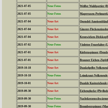
2021-07-05
Neue Fotos
Weißer Waldportier (Br
2021-07-05
Neue Fotos
Magerrasen-Perlmuttfal
2021-07-04
Neue Art
Quendel-Ameisenbläuli
2021-07-04
Neue Art
Ginster-Fleckenzünsler
2021-07-04
Neue Art
Kronwicken-Dickkopffa
2021-07-02
Neue Fotos
Violetter Feuerfalter (
2021-07-01
Neue Art
Kiefernspinner (Dendr
2021-07-01
Neue Art
Brauner Eichen-Zipfelfa
2019-10-18
Neue Art
Dunkelgelbe Nelkeneul
2019-10-18
Neue Fotos
Leimkraut-Nelkeneule
2019-10-01
Neue Art
Dunkle Knötericheule 
2019-09-30
Neue Art
Eichenglucke (Phyllode
2019-09-30
Neue Fotos
Nachtkerzenschwärmer
2019-09-30
Neue Fotos
Brombeerspinner (Macr