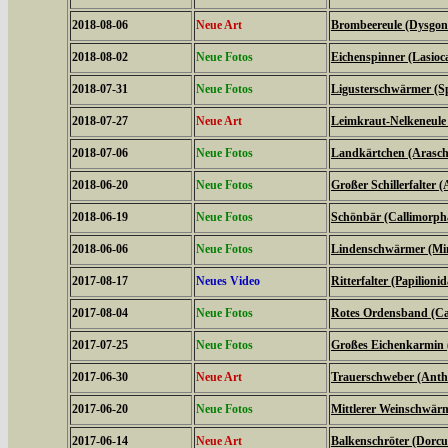
2018-08-06
Neue Art
Brombeereule (Dysgoni
2018-08-02
Neue Fotos
Eichenspinner (Lasio
2018-07-31
Neue Fotos
Ligusterschwärmer (Sp
2018-07-27
Neue Art
Leimkraut-Nelkeneule
2018-07-06
Neue Fotos
Landkärtchen (Arasch
2018-06-20
Neue Fotos
Großer Schillerfalter (
2018-06-19
Neue Fotos
Schönbär (Callimorph
2018-06-06
Neue Fotos
Lindenschwärmer (Mima
2017-08-17
Neues Video
Ritterfalter (Papilionid
2017-08-04
Neue Fotos
Rotes Ordensband (Ca
2017-07-25
Neue Fotos
Großes Eichenkarmin 
2017-06-30
Neue Art
Trauerschweber (Anth
2017-06-20
Neue Fotos
Mittlerer Weinschwärme
2017-06-14
Neue Art
Balkenschröter (Dorcus