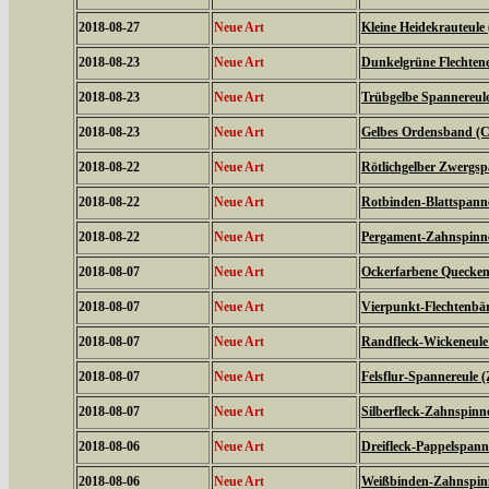
2018-08-27
Neue Art
Kleine Heidekrauteule
2018-08-23
Neue Art
Dunkelgrüne Flechtene
2018-08-23
Neue Art
Trübgelbe Spannereule 
2018-08-23
Neue Art
Gelbes Ordensband (Ca
2018-08-22
Neue Art
Rötlichgelber Zwergsp
2018-08-22
Neue Art
Rotbinden-Blattspanne
2018-08-22
Neue Art
Pergament-Zahnspinne
2018-08-07
Neue Art
Ockerfarbene Quecken
2018-08-07
Neue Art
Vierpunkt-Flechtenbär
2018-08-07
Neue Art
Randfleck-Wickeneule 
2018-08-07
Neue Art
Felsflur-Spannereule (
2018-08-07
Neue Art
Silberfleck-Zahnspinne
2018-08-06
Neue Art
Dreifleck-Pappelspanne
2018-08-06
Neue Art
Weißbinden-Zahnspin