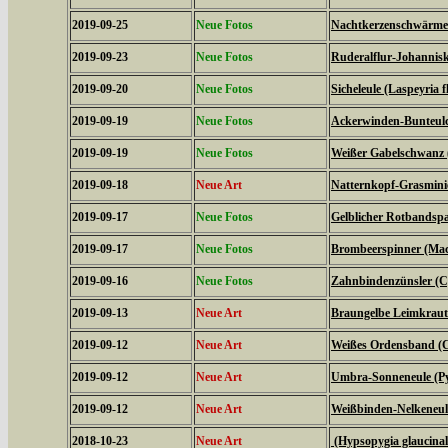
2019-09-25
Neue Fotos
Nachtkerzenschwärmer
2019-09-23
Neue Fotos
Ruderalflur-Johannisk
2019-09-20
Neue Fotos
Sicheleule (Laspeyria f
2019-09-19
Neue Fotos
Ackerwinden-Bunteulch
2019-09-19
Neue Fotos
Weißer Gabelschwanz 
2019-09-18
Neue Art
Natternkopf-Grasminie
2019-09-17
Neue Fotos
Gelblicher Rotbandspa
2019-09-17
Neue Fotos
Brombeerspinner (Macr
2019-09-16
Neue Fotos
Zahnbindenzünsler (C
2019-09-13
Neue Art
Braungelbe Leimkraute
2019-09-12
Neue Art
Weißes Ordensband (C
2019-09-12
Neue Art
Umbra-Sonneneule (P
2019-09-12
Neue Art
Weißbinden-Nelkeneul
2018-10-23
Neue Art
(Hypsopygia glaucinal