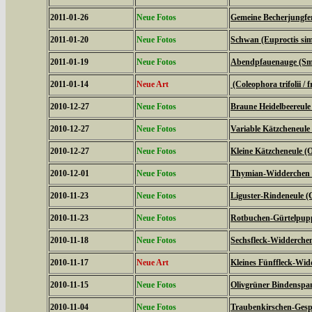
2011-01-26
Neue Fotos
Gemeine Becherjungfe
2011-01-20
Neue Fotos
Schwan (Euproctis simi
2011-01-19
Neue Fotos
Abendpfauenauge (Sme
2011-01-14
Neue Art
(Coleophora trifolii / f
2010-12-27
Neue Fotos
Braune Heidelbeereule 
2010-12-27
Neue Fotos
Variable Kätzcheneule 
2010-12-27
Neue Fotos
Kleine Kätzcheneule (
2010-12-01
Neue Fotos
Thymian-Widderchen (
2010-11-23
Neue Fotos
Liguster-Rindeneule (C
2010-11-23
Neue Fotos
Rotbuchen-Gürtelpupp
2010-11-18
Neue Fotos
Sechsfleck-Widderchen
2010-11-17
Neue Art
Kleines Fünffleck-Wid
2010-11-15
Neue Fotos
Olivgrüner Bindenspan
2010-11-04
Neue Fotos
Traubenkirschen-Gesp