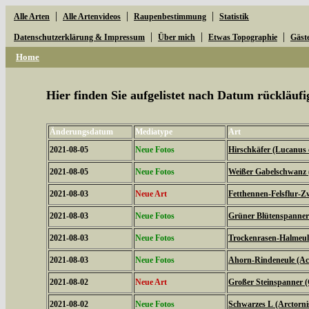
|
|
|
Alle Arten
Alle Artenvideos
Raupenbestimmung
Statistik
|
|
|
Datenschutzerklärung & Impressum
Über mich
Etwas Topographie
Gäst
Home
Hier finden Sie aufgelistet nach Datum rückläu
Änderungsdatum
Mediatype
Art
2021-08-05
Neue Fotos
Hirschkäfer (Lucanus 
2021-08-05
Neue Fotos
Weißer Gabelschwanz 
2021-08-03
Neue Art
Fetthennen-Felsflur-Z
2021-08-03
Neue Fotos
Grüner Blütenspanner 
2021-08-03
Neue Fotos
Trockenrasen-Halmeulc
2021-08-03
Neue Fotos
Ahorn-Rindeneule (Acr
2021-08-02
Neue Art
Großer Steinspanner 
2021-08-02
Neue Fotos
Schwarzes L (Arctorni