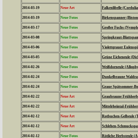
2014-03-19
Neue Art
Falkenlibelle (Corduli
2014-03-19
Neue Fotos
Birkenspanner (Biston 
2014-03-17
Neue Fotos
Großer Fuchs (Nymphal
2014-03-08
Neue Fotos
Springkraut-Blattspan
2014-03-06
Neue Fotos
Violettgrauer Eulensp
2014-03-05
Neue Fotos
Grüne Eicheneule (Dich
2014-02-26
Neue Fotos
Weißdorneule (Allophy
2014-02-24
Neue Fotos
Dunkelbraune Waldran
2014-02-24
Neue Fotos
Graue Spätsommer-Bod
2014-02-22
Neue Art
Graubraune Frühherbs
2014-02-22
Neue Art
Mittelrheintal-Frühhe
2014-02-12
Neue Art
Rotbuchen-Gelbeule (T
2014-02-12
Neue Art
Schlehen-Schmuckspann
2014-02-12
Neue Fotos
Rötliche Herbsteule (A