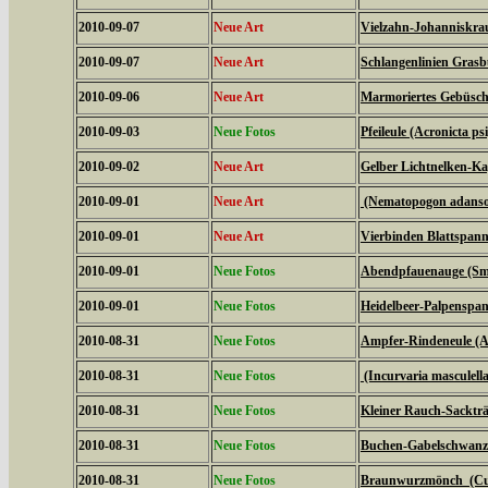
2010-09-07
Neue Art
Vielzahn-Johanniskrau
2010-09-07
Neue Art
Schlangenlinien Gras
2010-09-06
Neue Art
Marmoriertes Gebüsche
2010-09-03
Neue Fotos
Pfeileule (Acronicta psi
2010-09-02
Neue Art
Gelber Lichtnelken-Ka
2010-09-01
Neue Art
(Nematopogon adanson
2010-09-01
Neue Art
Vierbinden Blattspann
2010-09-01
Neue Fotos
Abendpfauenauge (Sme
2010-09-01
Neue Fotos
Heidelbeer-Palpenspan
2010-08-31
Neue Fotos
Ampfer-Rindeneule (Ac
2010-08-31
Neue Fotos
(Incurvaria masculella
2010-08-31
Neue Fotos
Kleiner Rauch-Sackträ
2010-08-31
Neue Fotos
Buchen-Gabelschwanz 
2010-08-31
Neue Fotos
Braunwurzmönch (Cucu