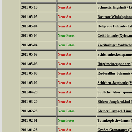
2011-05-16
Neue Art
Schmetterlingshaft / Li
2011-05-05
Neue Art
Rostrote Winkelspinne
2011-05-04
Neue Art
Hellgraue Holzeule (L
2011-05-04
Neue Fotos
Geißblatteule (Xyloca
2011-05-04
Neue Fotos
Zweifarbiger Waldrebe
2011-05-03
Neue Art
Schlehenheckenspanner
2011-05-03
Neue Art
Hügelmeisterspanner (
2011-05-03
Neue Art
Ruderalflur-Johannisk
2011-05-02
Neue Art
Schlehen-Jaspiseule (V
2011-04-28
Neue Art
Südlicher Ahornspanne
2011-03-29
Neue Art
Birken-Jungfernkind (
2011-02-25
Neue Fotos
Kleiner Eisvogel (Limen
2011-02-01
Neue Fotos
Totenkopfschwärmer (
2011-01-26
Neue Art
Großes Granatauge (E