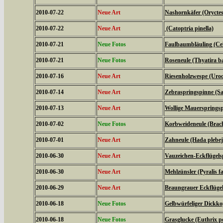
2010-07-22
Neue Art
Nashornkäfer (Oryctes
2010-07-22
Neue Art
(Catoptria pinella)
2010-07-21
Neue Fotos
Faulbaumbläuling (Cel
2010-07-21
Neue Fotos
Roseneule (Thyatira ba
2010-07-16
Neue Art
Riesenholzwespe (Uroc
2010-07-14
Neue Art
Zebraspringspinne (Sal
2010-07-13
Neue Art
Wollige Mauerspringsp
2010-07-02
Neue Fotos
Korbweideneule (Brach
2010-07-01
Neue Art
Zahneule (Hada plebej
2010-06-30
Neue Art
Vauzeichen-Eckflügels
2010-06-30
Neue Art
Mehlzünsler (Pyralis fa
2010-06-29
Neue Art
Braungrauer Eckflügel
2010-06-18
Neue Fotos
Gelbwürfeliger Dickko
2010-06-18
Neue Fotos
Grasglucke (Euthrix po