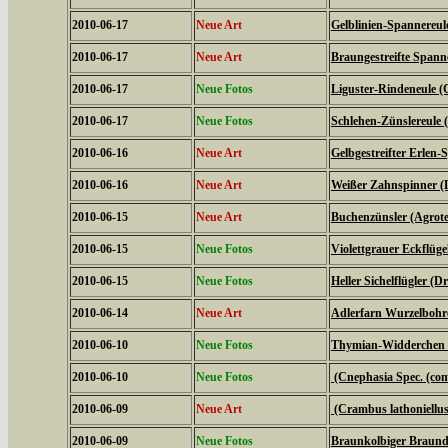
2010-06-17
Neue Art
Gelblinien-Spannereule
2010-06-17
Neue Art
Braungestreifte Spanne
2010-06-17
Neue Fotos
Liguster-Rindeneule (C
2010-06-17
Neue Fotos
Schlehen-Zünslereule (
2010-06-16
Neue Art
Gelbgestreifter Erlen-
2010-06-16
Neue Art
Weißer Zahnspinner (L
2010-06-15
Neue Art
Buchenzünsler (Agrote
2010-06-15
Neue Fotos
Violettgrauer Eckflüge
2010-06-15
Neue Fotos
Heller Sichelflügler (D
2010-06-14
Neue Art
Adlerfarn Wurzelbohre
2010-06-10
Neue Fotos
Thymian-Widderchen (
2010-06-10
Neue Fotos
(Cnephasia Spec. (c
2010-06-09
Neue Art
(Crambus lathoniellus
2010-06-09
Neue Fotos
Braunkolbiger Braundi