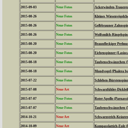
2015-09-03
Neue Fotos
Ackerwinden-Trauereul
2015-08-26
Neue Fotos
Kleines Wiesenvögelc
2015-08-26
Neue Fotos
Gelbbrauner Zahnspin
2015-08-26
Neue Fotos
Wolfsmilch-Ringelspin
2015-08-20
Neue Fotos
Braunfleckiger Perlmutt
2015-08-20
Neue Fotos
Eichenspinner (Lasio
2015-08-18
Neue Fotos
Taubenschwänzchen (M
2015-08-18
Neue Fotos
Mondvogel (Phalera b
2015-07-22
Neue Fotos
Schlehen-Bürstenspinn
2015-07-08
Neue Art
Schwarzfühler-Dickleib
2015-07-07
Neue Fotos
Roter Apollo (Parnassiu
2015-07-07
Neue Fotos
Taubenschwänzchen (M
2014-10-21
Neue Art
Schwarzstrich-Kräuter
2014-10-09
Neue Art
Kompasslattich-Eule (