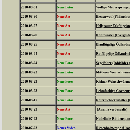
2010-08-31
Neue Fotos
Wollige Mauerspringsp
2010-08-30
Neue Art
Bienenwolf (Philanthu
2010-08-27
Neue Art
Hellgrauer Eckflügels
2010-08-26
Neue Art
Kohlzünsler (Evergestis
2010-08-25
Neue Art
Blauflügelige Ödlands
2010-08-24
Neue Art
Rotflügelige Ödlandsc
2010-08-24
Neue Fotos
Segelfalter (Iphiclides 
2010-08-23
Neue Fotos
Mittlerer Weinschwärme
2010-08-23
Neue Fotos
Kleiner Weinschwärmer 
2010-08-23
Neue Fotos
Lehmfarbige Graswurze
2010-08-17
Neue Fotos
Roter Scheckenfalter 
2010-07-23
Neue Art
(Anania verbascalis)
2010-07-23
Neue Fotos
Nadelholz-Rindenspann
2010-07-23
Neues Video
Riesenholzwespe (Uroc