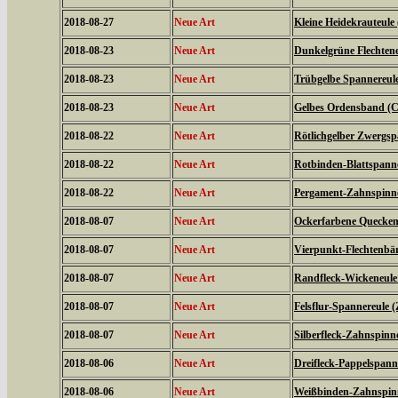
2018-08-27
Neue Art
Kleine Heidekrauteule
2018-08-23
Neue Art
Dunkelgrüne Flechtene
2018-08-23
Neue Art
Trübgelbe Spannereule 
2018-08-23
Neue Art
Gelbes Ordensband (Ca
2018-08-22
Neue Art
Rötlichgelber Zwergsp
2018-08-22
Neue Art
Rotbinden-Blattspanne
2018-08-22
Neue Art
Pergament-Zahnspinne
2018-08-07
Neue Art
Ockerfarbene Quecken
2018-08-07
Neue Art
Vierpunkt-Flechtenbär
2018-08-07
Neue Art
Randfleck-Wickeneule 
2018-08-07
Neue Art
Felsflur-Spannereule (
2018-08-07
Neue Art
Silberfleck-Zahnspinne
2018-08-06
Neue Art
Dreifleck-Pappelspanne
2018-08-06
Neue Art
Weißbinden-Zahnspin