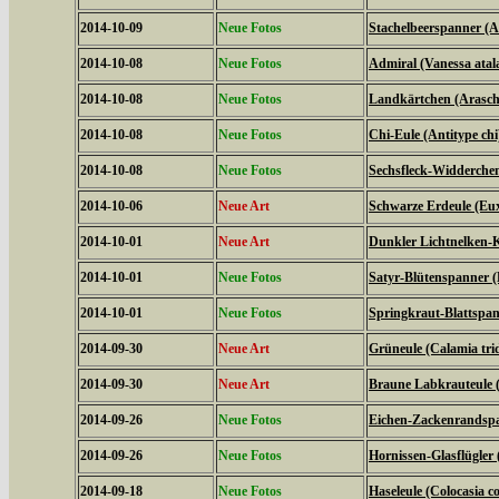
2014-10-09
Neue Fotos
Stachelbeerspanner (A
2014-10-08
Neue Fotos
Admiral (Vanessa atal
2014-10-08
Neue Fotos
Landkärtchen (Arasch
2014-10-08
Neue Fotos
Chi-Eule (Antitype chi
2014-10-08
Neue Fotos
Sechsfleck-Widderchen
2014-10-06
Neue Art
Schwarze Erdeule (Eux
2014-10-01
Neue Art
Dunkler Lichtnelken-K
2014-10-01
Neue Fotos
Satyr-Blütenspanner (
2014-10-01
Neue Fotos
Springkraut-Blattspan
2014-09-30
Neue Art
Grüneule (Calamia tri
2014-09-30
Neue Art
Braune Labkrauteule (
2014-09-26
Neue Fotos
Eichen-Zackenrandspa
2014-09-26
Neue Fotos
Hornissen-Glasflügler 
2014-09-18
Neue Fotos
Haseleule (Colocasia co