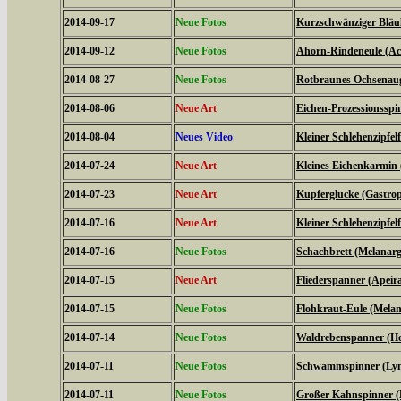
2014-09-17
Neue Fotos
Kurzschwänziger Bläul
2014-09-12
Neue Fotos
Ahorn-Rindeneule (Acr
2014-08-27
Neue Fotos
Rotbraunes Ochsenaug
2014-08-06
Neue Art
Eichen-Prozessionsspi
2014-08-04
Neues Video
Kleiner Schlehenzipfelf
2014-07-24
Neue Art
Kleines Eichenkarmin 
2014-07-23
Neue Art
Kupferglucke (Gastrop
2014-07-16
Neue Art
Kleiner Schlehenzipfelf
2014-07-16
Neue Fotos
Schachbrett (Melanarg
2014-07-15
Neue Art
Fliederspanner (Apeira
2014-07-15
Neue Fotos
Flohkraut-Eule (Melan
2014-07-14
Neue Fotos
Waldrebenspanner (Ho
2014-07-11
Neue Fotos
Schwammspinner (Lym
2014-07-11
Neue Fotos
Großer Kahnspinner (