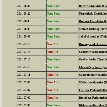
2011-08-30
Neue Fotos
Buchen-Streckfuß (Cal
2011-08-22
Neue Fotos
Nierenfleck-Zipfelfalte
2011-08-03
Neue Fotos
Brauner Feuerfalter (L
2011-08-03
Neue Fotos
Malven-Dickkopffalter
2011-08-03
Neue Fotos
Jakobskrautbär (Tyria
2011-07-19
Neue Art
Braungewinkelter Zwe
2011-07-15
Neue Art
Gemeiner Scheckenfalte
2011-07-15
Neue Fotos
Großer Fuchs (Nymphal
2011-07-13
Neue Fotos
Ulmen-Zipfelfalter (S
2011-07-11
Neue Art
Ockerbindiger Samtfal
2011-07-08
Neue Art
Weißer Waldportier (Br
2011-07-07
Neue Art
Feuriger Perlmuttfalte
2011-07-07
Neue Art
Brombeer-Perlmuttfalt
2011-07-06
Neue Fotos
Kleiner Schillerfalter (