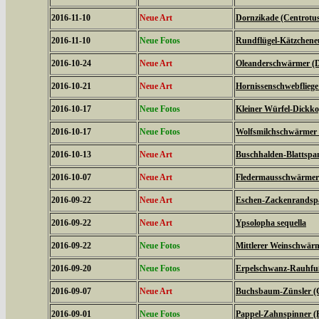
2016-11-10
Neue Art
Dornzikade (Centrotus
2016-11-10
Neue Fotos
Rundflügel-Kätzcheneul
2016-10-24
Neue Art
Oleanderschwärmer (D
2016-10-21
Neue Art
Hornissenschwebfliege 
2016-10-17
Neue Fotos
Kleiner Würfel-Dickko
2016-10-17
Neue Fotos
Wolfsmilchschwärmer 
2016-10-13
Neue Art
Buschhalden-Blattspan
2016-10-07
Neue Art
Fledermausschwärmer (
2016-09-22
Neue Art
Eschen-Zackenrandspa
2016-09-22
Neue Art
Ypsolopha sequella
2016-09-22
Neue Fotos
Mittlerer Weinschwärme
2016-09-20
Neue Fotos
Erpelschwanz-Rauhfußs
2016-09-07
Neue Art
Buchsbaum-Zünsler (C
2016-09-01
Neue Fotos
Pappel-Zahnspinner (P