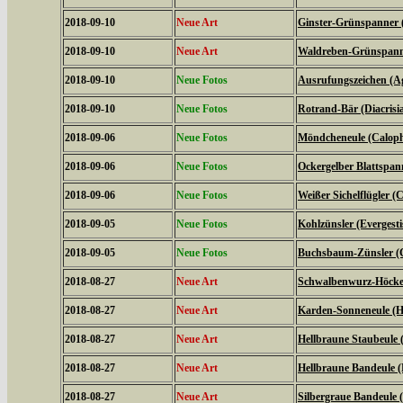
2018-09-10
Neue Art
Ginster-Grünspanner 
2018-09-10
Neue Art
Waldreben-Grünspanne
2018-09-10
Neue Fotos
Ausrufungszeichen (Ag
2018-09-10
Neue Fotos
Rotrand-Bär (Diacrisi
2018-09-06
Neue Fotos
Möndcheneule (Caloph
2018-09-06
Neue Fotos
Ockergelber Blattspa
2018-09-06
Neue Fotos
Weißer Sichelflügler (C
2018-09-05
Neue Fotos
Kohlzünsler (Evergestis
2018-09-05
Neue Fotos
Buchsbaum-Zünsler (C
2018-08-27
Neue Art
Schwalbenwurz-Höckere
2018-08-27
Neue Art
Karden-Sonneneule (Hel
2018-08-27
Neue Art
Hellbraune Staubeule
2018-08-27
Neue Art
Hellbraune Bandeule (N
2018-08-27
Neue Art
Silbergraue Bandeule (