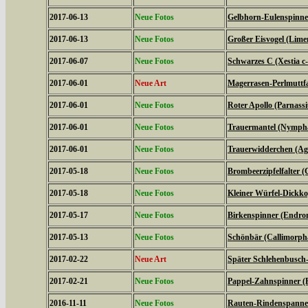
2017-06-13
Neue Fotos
Gelbhorn-Eulenspinner
2017-06-13
Neue Fotos
Großer Eisvogel (Limen
2017-06-07
Neue Fotos
Schwarzes C (Xestia c
2017-06-01
Neue Art
Magerrasen-Perlmuttfal
2017-06-01
Neue Fotos
Roter Apollo (Parnassiu
2017-06-01
Neue Fotos
Trauermantel (Nympha
2017-06-01
Neue Fotos
Trauerwidderchen (Agl
2017-05-18
Neue Fotos
Brombeerzipfelfalter (
2017-05-18
Neue Fotos
Kleiner Würfel-Dickko
2017-05-17
Neue Fotos
Birkenspinner (Endrom
2017-05-13
Neue Fotos
Schönbär (Callimorph
2017-02-22
Neue Art
Später Schlehenbusch-
2017-02-21
Neue Fotos
Pappel-Zahnspinner (P
2016-11-11
Neue Fotos
Rauten-Rindenspanner