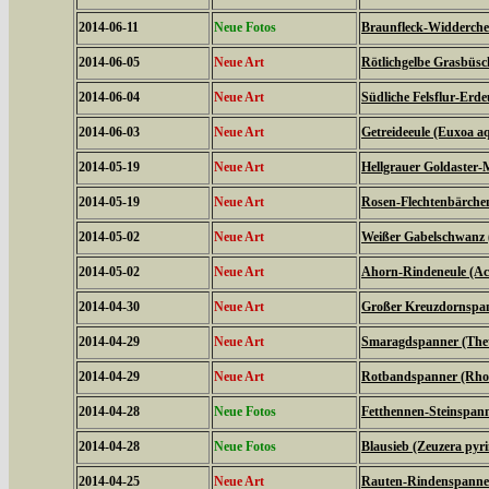
2014-06-11
Neue Fotos
Braunfleck-Widderchen
2014-06-05
Neue Art
Rötlichgelbe Grasbüsc
2014-06-04
Neue Art
Südliche Felsflur-Erde
2014-06-03
Neue Art
Getreideeule (Euxoa aq
2014-05-19
Neue Art
Hellgrauer Goldaster-
2014-05-19
Neue Art
Rosen-Flechtenbärchen
2014-05-02
Neue Art
Weißer Gabelschwanz 
2014-05-02
Neue Art
Ahorn-Rindeneule (Acr
2014-04-30
Neue Art
Großer Kreuzdornspann
2014-04-29
Neue Art
Smaragdspanner (Thet
2014-04-29
Neue Art
Rotbandspanner (Rhod
2014-04-28
Neue Fotos
Fetthennen-Steinspann
2014-04-28
Neue Fotos
Blausieb (Zeuzera pyr
2014-04-25
Neue Art
Rauten-Rindenspanner