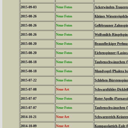
2015-09-03
Neue Fotos
Ackerwinden-Trauereul
2015-08-26
Neue Fotos
Kleines Wiesenvögelc
2015-08-26
Neue Fotos
Gelbbrauner Zahnspin
2015-08-26
Neue Fotos
Wolfsmilch-Ringelspin
2015-08-20
Neue Fotos
Braunfleckiger Perlmutt
2015-08-20
Neue Fotos
Eichenspinner (Lasio
2015-08-18
Neue Fotos
Taubenschwänzchen (M
2015-08-18
Neue Fotos
Mondvogel (Phalera b
2015-07-22
Neue Fotos
Schlehen-Bürstenspinn
2015-07-08
Neue Art
Schwarzfühler-Dickleib
2015-07-07
Neue Fotos
Roter Apollo (Parnassiu
2015-07-07
Neue Fotos
Taubenschwänzchen (M
2014-10-21
Neue Art
Schwarzstrich-Kräuter
2014-10-09
Neue Art
Kompasslattich-Eule (