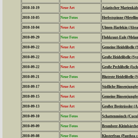
2010-10-19
Neue Art
Asiatischer Marienkäf
2010-10-05
Neue Fotos
Herbstspinne (Metelli
2010-10-04
Neue Art
Ulmen-Harlekin (Abrax
2010-09-29
Neue Fotos
Flohkraut-Eule (Melan
2010-09-22
Neue Art
Gemeine Heidelibelle
2010-09-22
Neue Art
Große Heidelibelle (S
2010-09-22
Neue Art
Große Pechlibelle (Isc
2010-09-21
Neue Fotos
Blutrote Heidelibelle
2010-09-17
Neue Art
Südliche Binsenjungfe
2010-09-15
Neue Art
Gemeine Binsenjungfer
2010-09-13
Neue Art
Großer Breitrüssler (A
2010-09-10
Neue Fotos
Schattenmönch (Cucul
2010-09-09
Neue Fotos
Brombeer-Kleinbärche
2010-09-08
Neue Fotos
Klosterfrau (Panthea c