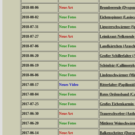
2018-08-06
Neue Art
Brombeereule (Dysgoni
2018-08-02
Neue Fotos
Eichenspinner (Lasio
2018-07-31
Neue Fotos
Ligusterschwärmer (Sp
2018-07-27
Neue Art
Leimkraut-Nelkeneule
2018-07-06
Neue Fotos
Landkärtchen (Arasch
2018-06-20
Neue Fotos
Großer Schillerfalter (
2018-06-19
Neue Fotos
Schönbär (Callimorph
2018-06-06
Neue Fotos
Lindenschwärmer (Mima
2017-08-17
Neues Video
Ritterfalter (Papilionid
2017-08-04
Neue Fotos
Rotes Ordensband (Ca
2017-07-25
Neue Fotos
Großes Eichenkarmin 
2017-06-30
Neue Art
Trauerschweber (Anth
2017-06-20
Neue Fotos
Mittlerer Weinschwärme
2017-06-14
Neue Art
Balkenschröter (Dorcus