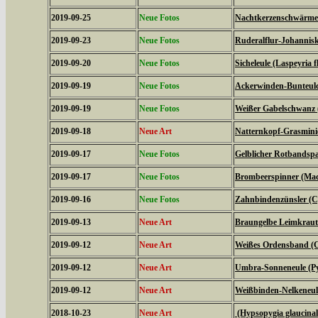
2019-09-25
Neue Fotos
Nachtkerzenschwärmer
2019-09-23
Neue Fotos
Ruderalflur-Johannisk
2019-09-20
Neue Fotos
Sicheleule (Laspeyria f
2019-09-19
Neue Fotos
Ackerwinden-Bunteulch
2019-09-19
Neue Fotos
Weißer Gabelschwanz 
2019-09-18
Neue Art
Natternkopf-Grasminie
2019-09-17
Neue Fotos
Gelblicher Rotbandspa
2019-09-17
Neue Fotos
Brombeerspinner (Macr
2019-09-16
Neue Fotos
Zahnbindenzünsler (C
2019-09-13
Neue Art
Braungelbe Leimkraute
2019-09-12
Neue Art
Weißes Ordensband (C
2019-09-12
Neue Art
Umbra-Sonneneule (P
2019-09-12
Neue Art
Weißbinden-Nelkeneul
2018-10-23
Neue Art
(Hypsopygia glaucinal