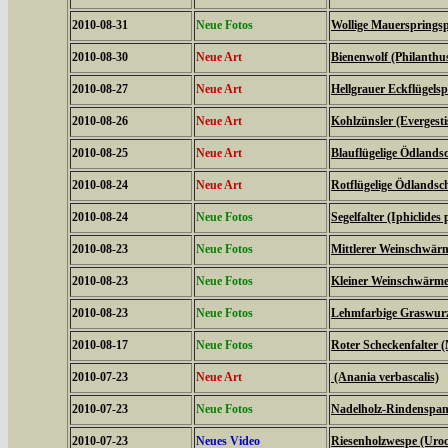
2010-08-31
Neue Fotos
Wollige Mauerspringsp
2010-08-30
Neue Art
Bienenwolf (Philanthu
2010-08-27
Neue Art
Hellgrauer Eckflügels
2010-08-26
Neue Art
Kohlzünsler (Evergestis
2010-08-25
Neue Art
Blauflügelige Ödlands
2010-08-24
Neue Art
Rotflügelige Ödlandsc
2010-08-24
Neue Fotos
Segelfalter (Iphiclides 
2010-08-23
Neue Fotos
Mittlerer Weinschwärme
2010-08-23
Neue Fotos
Kleiner Weinschwärmer 
2010-08-23
Neue Fotos
Lehmfarbige Graswurze
2010-08-17
Neue Fotos
Roter Scheckenfalter 
2010-07-23
Neue Art
(Anania verbascalis)
2010-07-23
Neue Fotos
Nadelholz-Rindenspann
2010-07-23
Neues Video
Riesenholzwespe (Uroc