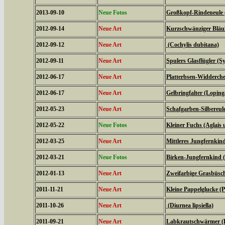
2013-09-10
Neue Fotos
Großkopf-Rindeneule 
2012-09-14
Neue Art
Kurzschwänziger Bläul
2012-09-12
Neue Art
(Cochylis dubitana)
2012-09-11
Neue Art
Spulers Glasflügler (S
2012-06-17
Neue Art
Platterbsen-Widderche
2012-06-17
Neue Art
Gelbringfalter (Loping
2012-05-23
Neue Art
Schafgarben-Silbereu
2012-05-22
Neue Fotos
Kleiner Fuchs (Aglais u
2012-03-25
Neue Art
Mittleres Jungfernkin
2012-03-21
Neue Fotos
Birken-Jungfernkind (
2012-01-13
Neue Art
Zweifarbige Grasbüsche
2011-11-21
Neue Art
Kleine Pappelglucke (
2011-10-26
Neue Art
(Diurnea lipsiella)
2011-09-21
Neue Art
Labkrautschwärmer (Hy