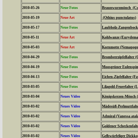
2010-05-26
Neue Fotos
Braunwurzmönch (Cucu
2010-05-19
Neue Art
(Othius punctulatus)
2010-05-17
Neue Fotos
Laubholz-Zangenbock
2010-05-11
Neue Art
Kohlwanze (Eurydema
2010-05-03
Neue Art
Kornmotte (Nemapogon
2010-04-29
Neue Fotos
Brombeerzipfelfalter (
2010-04-19
Neue Fotos
Moosgrüner Eulenspinn
2010-04-13
Neue Fotos
Eichen-Zipfelfalter (F
2010-03-05
Neue Fotos
Lilagold-Feuerfalter (
2010-03-04
Neues Video
Königskerzen-Mönch (C
2010-03-02
Neues Video
Mädesüß-Perlmuttfalte
2010-03-02
Neues Video
Admiral (Vanessa atal
2010-03-02
Neues Video
Goldener Scheckenfalt
2010-03-02
Neues Video
Gelbwürfeliger Dickko