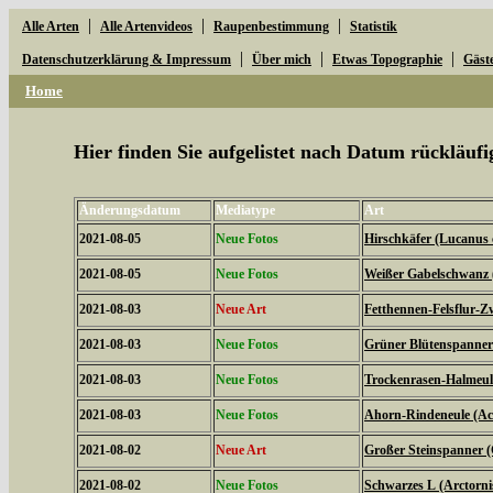
|
|
|
Alle Arten
Alle Artenvideos
Raupenbestimmung
Statistik
|
|
|
Datenschutzerklärung & Impressum
Über mich
Etwas Topographie
Gäst
Home
Hier finden Sie aufgelistet nach Datum rückläu
Änderungsdatum
Mediatype
Art
2021-08-05
Neue Fotos
Hirschkäfer (Lucanus 
2021-08-05
Neue Fotos
Weißer Gabelschwanz 
2021-08-03
Neue Art
Fetthennen-Felsflur-Z
2021-08-03
Neue Fotos
Grüner Blütenspanner 
2021-08-03
Neue Fotos
Trockenrasen-Halmeulc
2021-08-03
Neue Fotos
Ahorn-Rindeneule (Acr
2021-08-02
Neue Art
Großer Steinspanner 
2021-08-02
Neue Fotos
Schwarzes L (Arctorni