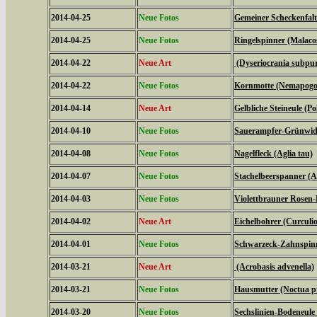
2014-04-25
Neue Fotos
Gemeiner Scheckenfalte
2014-04-25
Neue Fotos
Ringelspinner (Malaco
2014-04-22
Neue Art
(Dyseriocrania subpur
2014-04-22
Neue Fotos
Kornmotte (Nemapogon
2014-04-14
Neue Art
Gelbliche Steineule (Po
2014-04-10
Neue Fotos
Sauerampfer-Grünwidde
2014-04-08
Neue Fotos
Nagelfleck (Aglia tau)
2014-04-07
Neue Fotos
Stachelbeerspanner (A
2014-04-03
Neue Fotos
Violettbrauner Rosen-
2014-04-02
Neue Art
Eichelbohrer (Curculi
2014-04-01
Neue Fotos
Schwarzeck-Zahnspinn
2014-03-21
Neue Art
(Acrobasis advenella)
2014-03-21
Neue Fotos
Hausmutter (Noctua 
2014-03-20
Neue Fotos
Sechslinien-Bodeneule 