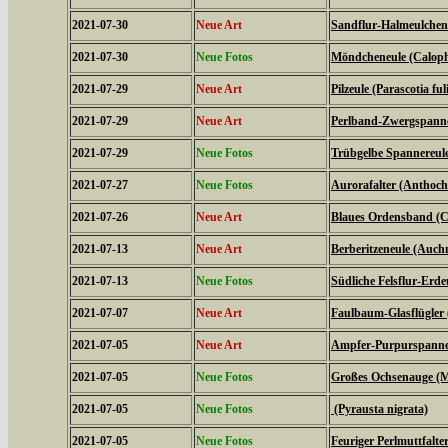
2021-07-30
Neue Art
Sandflur-Halmeulchen (
2021-07-30
Neue Fotos
Möndcheneule (Caloph
2021-07-29
Neue Art
Pilzeule (Parascotia ful
2021-07-29
Neue Art
Perlband-Zwergspanner
2021-07-29
Neue Fotos
Trübgelbe Spannereule 
2021-07-27
Neue Fotos
Aurorafalter (Anthoch
2021-07-26
Neue Art
Blaues Ordensband (Ca
2021-07-13
Neue Art
Berberitzeneule (Auch
2021-07-13
Neue Fotos
Südliche Felsflur-Erde
2021-07-07
Neue Art
Faulbaum-Glasflügler
2021-07-05
Neue Art
Ampfer-Purpurspanner
2021-07-05
Neue Fotos
Großes Ochsenauge (Ma
2021-07-05
Neue Fotos
(Pyrausta nigrata)
2021-07-05
Neue Fotos
Feuriger Perlmuttfalte