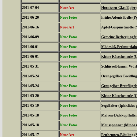
2011-07-04
Neue Art
Hornissen-Glasflügler 
2011-06-20
Neue Fotos
Frühe Adonislibelle 
2011-06-16
Neue Art
Apfel-Gespinstmotte (
2011-06-09
Neue Fotos
Gemeine Becherjungfe
2011-06-01
Neue Fotos
Mädesüß-Perlmuttfalte
2011-06-01
Neue Fotos
Kleine Kätzcheneule (
2011-05-31
Neue Fotos
Schlüsselblumen-Würfe
2011-05-24
Neue Fotos
Orangegelber Breitflüg
2011-05-24
Neue Fotos
Graugelber Breitflügel
2011-05-20
Neue Fotos
Kleine Kätzcheneule (
2011-05-19
Neue Fotos
Segelfalter (Iphiclides 
2011-05-18
Neue Fotos
Malven-Dickkopffalter
2011-05-18
Neue Fotos
Mausspanner (Minoa 
2011-05-17
Neue Art
Fetthennen-Bläuling (S