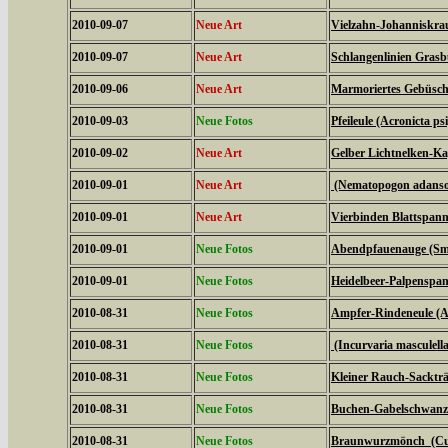
2010-09-07
Neue Art
Vielzahn-Johanniskrau
2010-09-07
Neue Art
Schlangenlinien Gras
2010-09-06
Neue Art
Marmoriertes Gebüsche
2010-09-03
Neue Fotos
Pfeileule (Acronicta psi
2010-09-02
Neue Art
Gelber Lichtnelken-Ka
2010-09-01
Neue Art
(Nematopogon adanson
2010-09-01
Neue Art
Vierbinden Blattspann
2010-09-01
Neue Fotos
Abendpfauenauge (Sme
2010-09-01
Neue Fotos
Heidelbeer-Palpenspan
2010-08-31
Neue Fotos
Ampfer-Rindeneule (Ac
2010-08-31
Neue Fotos
(Incurvaria masculella
2010-08-31
Neue Fotos
Kleiner Rauch-Sackträ
2010-08-31
Neue Fotos
Buchen-Gabelschwanz 
2010-08-31
Neue Fotos
Braunwurzmönch (Cucu