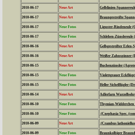
2010-06-17
Neue Art
Gelblinien-Spannereule
2010-06-17
Neue Art
Braungestreifte Spanne
2010-06-17
Neue Fotos
Liguster-Rindeneule (C
2010-06-17
Neue Fotos
Schlehen-Zünslereule (
2010-06-16
Neue Art
Gelbgestreifter Erlen-
2010-06-16
Neue Art
Weißer Zahnspinner (L
2010-06-15
Neue Art
Buchenzünsler (Agrote
2010-06-15
Neue Fotos
Violettgrauer Eckflüge
2010-06-15
Neue Fotos
Heller Sichelflügler (D
2010-06-14
Neue Art
Adlerfarn Wurzelbohre
2010-06-10
Neue Fotos
Thymian-Widderchen (
2010-06-10
Neue Fotos
(Cnephasia Spec. (c
2010-06-09
Neue Art
(Crambus lathoniellus
2010-06-09
Neue Fotos
Braunkolbiger Braundi