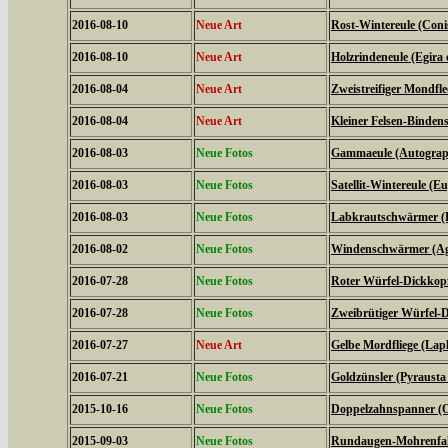
2016-08-10
Neue Art
Rost-Wintereule (Coni
2016-08-10
Neue Art
Holzrindeneule (Egira c
2016-08-04
Neue Art
Zweistreifiger Mondfle
2016-08-04
Neue Art
Kleiner Felsen-Binden
2016-08-03
Neue Fotos
Gammaeule (Autogra
2016-08-03
Neue Fotos
Satellit-Wintereule (Eu
2016-08-03
Neue Fotos
Labkrautschwärmer (Hy
2016-08-02
Neue Fotos
Windenschwärmer (Agr
2016-07-28
Neue Fotos
Roter Würfel-Dickkopff
2016-07-28
Neue Fotos
Zweibrütiger Würfel-D
2016-07-27
Neue Art
Gelbe Mordfliege (Laph
2016-07-21
Neue Fotos
Goldzünsler (Pyrausta
2015-10-16
Neue Fotos
Doppelzahnspanner (O
2015-09-03
Neue Fotos
Rundaugen-Mohrenfalt