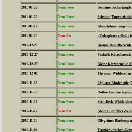
2011-01-26
Neue Fotos
Gemeine Becherjungfe
2011-01-20
Neue Fotos
Schwan (Euproctis simi
2011-01-19
Neue Fotos
Abendpfauenauge (Sme
2011-01-14
Neue Art
(Coleophora trifolii / f
2010-12-27
Neue Fotos
Braune Heidelbeereule 
2010-12-27
Neue Fotos
Variable Kätzcheneule 
2010-12-27
Neue Fotos
Kleine Kätzcheneule (
2010-12-01
Neue Fotos
Thymian-Widderchen (
2010-11-23
Neue Fotos
Liguster-Rindeneule (C
2010-11-23
Neue Fotos
Rotbuchen-Gürtelpupp
2010-11-18
Neue Fotos
Sechsfleck-Widderchen
2010-11-17
Neue Art
Kleines Fünffleck-Wid
2010-11-15
Neue Fotos
Olivgrüner Bindenspan
2010-11-04
Neue Fotos
Traubenkirschen-Gesp