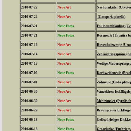
2010-07-22
Neue Art
Nashornkäfer (Oryctes
2010-07-22
Neue Art
(Catoptria pinella)
2010-07-21
Neue Fotos
Faulbaumbläuling (Cel
2010-07-21
Neue Fotos
Roseneule (Thyatira ba
2010-07-16
Neue Art
Riesenholzwespe (Uroc
2010-07-14
Neue Art
Zebraspringspinne (Sal
2010-07-13
Neue Art
Wollige Mauerspringsp
2010-07-02
Neue Fotos
Korbweideneule (Brach
2010-07-01
Neue Art
Zahneule (Hada plebej
2010-06-30
Neue Art
Vauzeichen-Eckflügels
2010-06-30
Neue Art
Mehlzünsler (Pyralis fa
2010-06-29
Neue Art
Braungrauer Eckflügel
2010-06-18
Neue Fotos
Gelbwürfeliger Dickko
2010-06-18
Neue Fotos
Grasglucke (Euthrix po