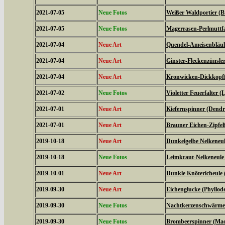
2021-07-05
Neue Fotos
Weißer Waldportier (Br
2021-07-05
Neue Fotos
Magerrasen-Perlmuttfal
2021-07-04
Neue Art
Quendel-Ameisenbläuli
2021-07-04
Neue Art
Ginster-Fleckenzünsler
2021-07-04
Neue Art
Kronwicken-Dickkopffa
2021-07-02
Neue Fotos
Violetter Feuerfalter (
2021-07-01
Neue Art
Kiefernspinner (Dendr
2021-07-01
Neue Art
Brauner Eichen-Zipfelfa
2019-10-18
Neue Art
Dunkelgelbe Nelkeneul
2019-10-18
Neue Fotos
Leimkraut-Nelkeneule
2019-10-01
Neue Art
Dunkle Knötericheule 
2019-09-30
Neue Art
Eichenglucke (Phyllode
2019-09-30
Neue Fotos
Nachtkerzenschwärmer
2019-09-30
Neue Fotos
Brombeerspinner (Macr