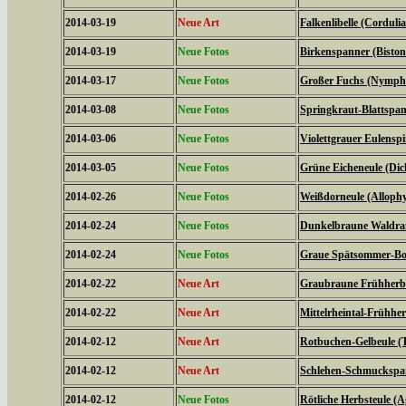
2014-03-19
Neue Art
Falkenlibelle (Corduli
2014-03-19
Neue Fotos
Birkenspanner (Biston 
2014-03-17
Neue Fotos
Großer Fuchs (Nymphal
2014-03-08
Neue Fotos
Springkraut-Blattspan
2014-03-06
Neue Fotos
Violettgrauer Eulensp
2014-03-05
Neue Fotos
Grüne Eicheneule (Dich
2014-02-26
Neue Fotos
Weißdorneule (Allophy
2014-02-24
Neue Fotos
Dunkelbraune Waldran
2014-02-24
Neue Fotos
Graue Spätsommer-Bod
2014-02-22
Neue Art
Graubraune Frühherbs
2014-02-22
Neue Art
Mittelrheintal-Frühhe
2014-02-12
Neue Art
Rotbuchen-Gelbeule (T
2014-02-12
Neue Art
Schlehen-Schmuckspann
2014-02-12
Neue Fotos
Rötliche Herbsteule (A