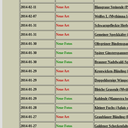
2014-02-11
Neue Art
Blaugraue Steineule (
2014-02-07
Neue Art
Weißes L (Mythimna l
2014-01-31
Neue Art
Schwarzgefleckte Herbs
2014-01-31
Neue Art
Gemeiner Speckkäfer (
2014-01-30
Neue Fotos
Olivgrüner Bindenspan
2014-01-30
Neue Fotos
Später Ginsterspanner 
2014-01-30
Neue Fotos
Brauner Nadelwald-Spa
2014-01-29
Neue Art
Kronwicken-Bläuling 
2014-01-29
Neue Art
Doppeldornige Wimper
2014-01-29
Neue Art
Bleiche Graseule (Myt
2014-01-29
Neue Fotos
Kohleule (Mamestra br
2014-01-28
Neue Fotos
Kleiner Fuchs (Aglais u
2014-01-27
Neue Art
Graublauer Bläuling (
2014-01-27
Neue Fotos
Goldener Scheckenfalt