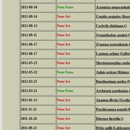
2013-09-10
Neue Fotos
Acronicta megacephal
2012-09-14
Neue Art
Cupido argiades (Kurz
2012-09-12
Neue Art
Cochylis dubitana ()
2012-09-11
Neue Art
Synanthedon spuleri (S
2012-06-17
Neue Art
Zygaena osterodensis 
2012-06-17
Neue Art
Lopinga achine (Gelbri
2012-05-23
Neue Art
Macdunnoughia confus
2012-05-22
Neue Fotos
Aglais urticae (Kleiner
2012-03-25
Neue Art
Boudinotiana notha (M
2012-03-21
Neue Fotos
Archiearis parthenias
2012-01-13
Neue Art
Apamea illyria (Zweifa
2011-11-21
Neue Art
Poecilocampa populi (
2011-10-26
Neue Art
Diurnea lipsiella ()
2011-09-21
Neue Art
Hyles gallii (Labkrau