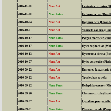
2016-11-10
Neue Art
Centrotus cornutus (D
2016-11-10
Neue Fotos
Orthosia cerasi (Rundf
2016-10-24
Neue Art
Daphnis nerii (Olean
2016-10-21
Neue Art
Volucella zonaria (Hor
2016-10-17
Neue Fotos
Pyrgus malvae (Kleine
2016-10-17
Neue Fotos
Hyles euphorbiae (Wo
2016-10-13
Neue Art
Dysstroma citrata (Bu
2016-10-07
Neue Art
Hyles vespertilio (Fl
2016-09-22
Neue Art
Ennomos fuscantaria 
2016-09-22
Neue Art
Ypsolopha sequella
2016-09-22
Neue Fotos
Deilephila elpenor (Mi
2016-09-20
Neue Fotos
Clostera curtula (Erp
2016-09-07
Neue Art
Cydalima perspectali
2016-09-01
Neue Fotos
Pheosia tremula (Papp