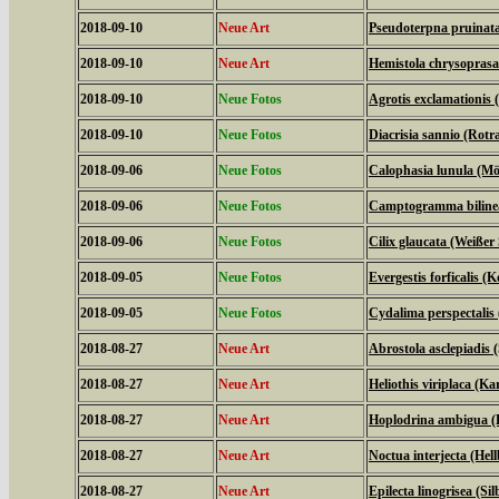
2018-09-10
Neue Art
Pseudoterpna pruinat
2018-09-10
Neue Art
Hemistola chrysopras
2018-09-10
Neue Fotos
Agrotis exclamationis
2018-09-10
Neue Fotos
Diacrisia sannio (Rot
2018-09-06
Neue Fotos
Calophasia lunula (M
2018-09-06
Neue Fotos
Camptogramma bilinea
2018-09-06
Neue Fotos
Cilix glaucata (Weißer 
2018-09-05
Neue Fotos
Evergestis forficalis (
2018-09-05
Neue Fotos
Cydalima perspectali
2018-08-27
Neue Art
Abrostola asclepiadis
2018-08-27
Neue Art
Heliothis viriplaca (K
2018-08-27
Neue Art
Hoplodrina ambigua (
2018-08-27
Neue Art
Noctua interjecta (Hel
2018-08-27
Neue Art
Epilecta linogrisea (S