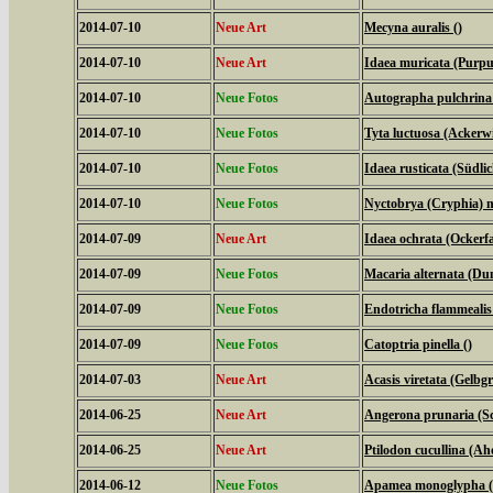
2014-07-10
Neue Art
Mecyna auralis ()
2014-07-10
Neue Art
Idaea muricata (Purpu
2014-07-10
Neue Fotos
Autographa pulchrina (
2014-07-10
Neue Fotos
Tyta luctuosa (Ackerw
2014-07-10
Neue Fotos
Idaea rusticata (Südl
2014-07-10
Neue Fotos
Nyctobrya (Cryphia) m
2014-07-09
Neue Art
Idaea ochrata (Ockerf
2014-07-09
Neue Fotos
Macaria alternata (Du
2014-07-09
Neue Fotos
Endotricha flammealis
2014-07-09
Neue Fotos
Catoptria pinella ()
2014-07-03
Neue Art
Acasis viretata (Gelb
2014-06-25
Neue Art
Angerona prunaria (S
2014-06-25
Neue Art
Ptilodon cucullina (A
2014-06-12
Neue Fotos
Apamea monoglypha (W