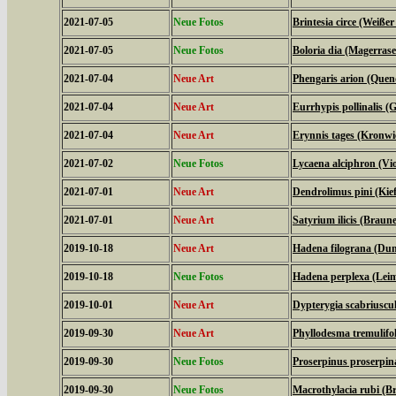
2021-07-05
Neue Fotos
Brintesia circe (Weiße
2021-07-05
Neue Fotos
Boloria dia (Magerrase
2021-07-04
Neue Art
Phengaris arion (Quen
2021-07-04
Neue Art
Eurrhypis pollinalis (
2021-07-04
Neue Art
Erynnis tages (Kronwi
2021-07-02
Neue Fotos
Lycaena alciphron (Viol
2021-07-01
Neue Art
Dendrolimus pini (Kie
2021-07-01
Neue Art
Satyrium ilicis (Braune
2019-10-18
Neue Art
Hadena filograna (Dun
2019-10-18
Neue Fotos
Hadena perplexa (Lei
2019-10-01
Neue Art
Dypterygia scabriuscu
2019-09-30
Neue Art
Phyllodesma tremulifol
2019-09-30
Neue Fotos
Proserpinus proserpi
2019-09-30
Neue Fotos
Macrothylacia rubi (B