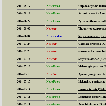
2014-09-17
Neue Fotos
Cupido argiades (Kurz
2014-09-12
Neue Fotos
Acronicta aceris (Aho
2014-08-27
Neue Fotos
Pyronia tithonus (Ro
2014-08-06
Neue Art
Thaumetopoea processi
2014-08-04
Neues Video
Satyrium acaciae (Klein
2014-07-24
Neue Art
Catocala promissa (Kl
2014-07-23
Neue Art
Gastropacha quercifol
2014-07-16
Neue Art
Satyrium acaciae (Klein
2014-07-16
Neue Fotos
Melanargia galathea (
2014-07-15
Neue Art
Apeira syringaria (Fli
2014-07-15
Neue Fotos
Melanchra persicariae
2014-07-14
Neue Fotos
Horisme tersata (Wal
2014-07-11
Neue Fotos
Lymantria dispar (S
2014-07-11
Neue Fotos
Bena bicolorana (Gro