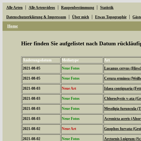
|
|
|
Alle Arten
Alle Artenvideos
Raupenbestimmung
Statistik
|
|
|
Datenschutzerklärung & Impressum
Über mich
Etwas Topographie
Gäst
Home
Hier finden Sie aufgelistet nach Datum rückläu
Änderungsdatum
Mediatype
Art
2021-08-05
Neue Fotos
Lucanus cervus (Hirsc
2021-08-05
Neue Fotos
Cerura erminea (Weiß
2021-08-03
Neue Art
Idaea contiguaria (Fe
2021-08-03
Neue Fotos
Chloroclystis v-ata (
2021-08-03
Neue Fotos
Mesoligia furuncula (
2021-08-03
Neue Fotos
Acronicta aceris (Aho
2021-08-02
Neue Art
Gnophos furvata (Gro
2021-08-02
Neue Fotos
Arctornis l-nigrum (S