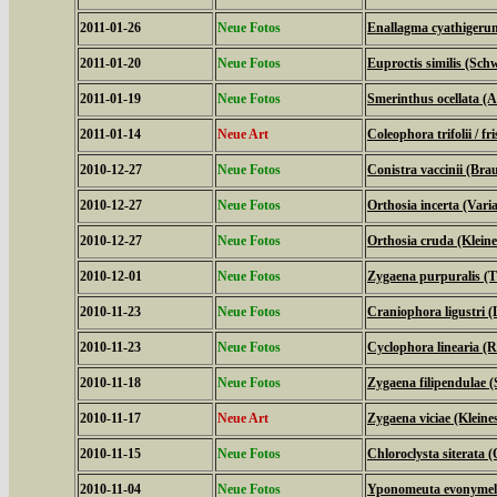
2011-01-26
Neue Fotos
Enallagma cyathigeru
2011-01-20
Neue Fotos
Euproctis similis (Sch
2011-01-19
Neue Fotos
Smerinthus ocellata 
2011-01-14
Neue Art
Coleophora trifolii / fri
2010-12-27
Neue Fotos
Conistra vaccinii (Bra
2010-12-27
Neue Fotos
Orthosia incerta (Vari
2010-12-27
Neue Fotos
Orthosia cruda (Klein
2010-12-01
Neue Fotos
Zygaena purpuralis (
2010-11-23
Neue Fotos
Craniophora ligustri (
2010-11-23
Neue Fotos
Cyclophora linearia 
2010-11-18
Neue Fotos
Zygaena filipendulae 
2010-11-17
Neue Art
Zygaena viciae (Klein
2010-11-15
Neue Fotos
Chloroclysta siterata 
2010-11-04
Neue Fotos
Yponomeuta evonymell