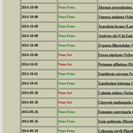
2014-10-09
Neue Fotos
Abraxas grossulariata
2014-10-08
Neue Fotos
Vanessa atalanta (Adm
2014-10-08
Neue Fotos
Araschnia levana (La
2014-10-08
Neue Fotos
Antitype chi (Chi-Eule
2014-10-08
Neue Fotos
Zygaena filipendulae 
2014-10-06
Neue Art
Euxoa nigricans (Schw
2014-10-01
Neue Art
Perizoma affinitata (
2014-10-01
Neue Fotos
Eupithecia satyrata (
2014-10-01
Neue Fotos
Xanthorhoe biriviata 
2014-09-30
Neue Art
Calamia tridens (Grün
2014-09-30
Neue Art
Chersotis multangula 
2014-09-26
Neue Fotos
Ennomos quercinaria 
2014-09-26
Neue Fotos
Sesia apiformis (Horni
2014-09-18
Neue Fotos
Colocasia coryli (Hasel