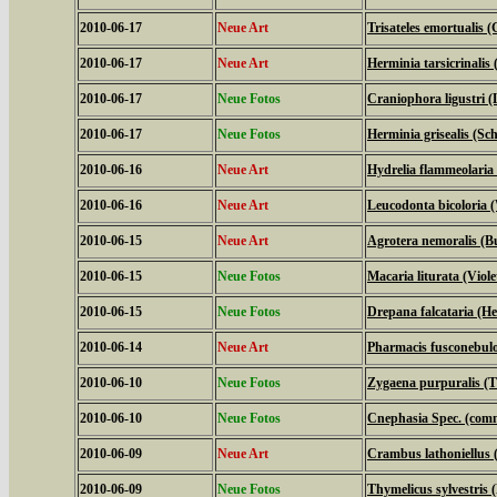
2010-06-17
Neue Art
Trisateles emortualis 
2010-06-17
Neue Art
Herminia tarsicrinalis
2010-06-17
Neue Fotos
Craniophora ligustri (
2010-06-17
Neue Fotos
Herminia grisealis (Sc
2010-06-16
Neue Art
Hydrelia flammeolaria 
2010-06-16
Neue Art
Leucodonta bicoloria 
2010-06-15
Neue Art
Agrotera nemoralis (B
2010-06-15
Neue Fotos
Macaria liturata (Viol
2010-06-15
Neue Fotos
Drepana falcataria (Hel
2010-06-14
Neue Art
Pharmacis fusconebulo
2010-06-10
Neue Fotos
Zygaena purpuralis (
2010-06-10
Neue Fotos
Cnephasia Spec. (com
2010-06-09
Neue Art
Crambus lathoniellus (
2010-06-09
Neue Fotos
Thymelicus sylvestris