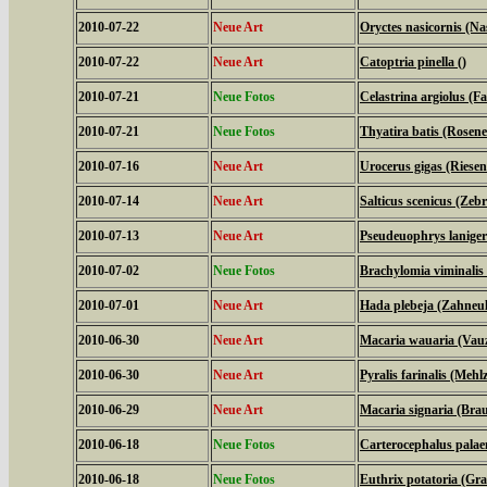
2010-07-22
Neue Art
Oryctes nasicornis (N
2010-07-22
Neue Art
Catoptria pinella ()
2010-07-21
Neue Fotos
Celastrina argiolus (
2010-07-21
Neue Fotos
Thyatira batis (Rosene
2010-07-16
Neue Art
Urocerus gigas (Riese
2010-07-14
Neue Art
Salticus scenicus (Zeb
2010-07-13
Neue Art
Pseudeuophrys laniger
2010-07-02
Neue Fotos
Brachylomia viminalis
2010-07-01
Neue Art
Hada plebeja (Zahneul
2010-06-30
Neue Art
Macaria wauaria (Vauz
2010-06-30
Neue Art
Pyralis farinalis (Mehl
2010-06-29
Neue Art
Macaria signaria (Bra
2010-06-18
Neue Fotos
Carterocephalus palae
2010-06-18
Neue Fotos
Euthrix potatoria (Gra