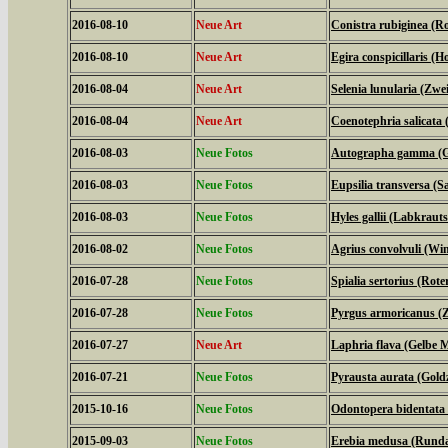
2016-08-10
Neue Art
Conistra rubiginea (R
2016-08-10
Neue Art
Egira conspicillaris (H
2016-08-04
Neue Art
Selenia lunularia (Zwe
2016-08-04
Neue Art
Coenotephria salicata
2016-08-03
Neue Fotos
Autographa gamma (
2016-08-03
Neue Fotos
Eupsilia transversa (Sa
2016-08-03
Neue Fotos
Hyles gallii (Labkrau
2016-08-02
Neue Fotos
Agrius convolvuli (W
2016-07-28
Neue Fotos
Spialia sertorius (Rot
2016-07-28
Neue Fotos
Pyrgus armoricanus (Z
2016-07-27
Neue Art
Laphria flava (Gelbe M
2016-07-21
Neue Fotos
Pyrausta aurata (Gold
2015-10-16
Neue Fotos
Odontopera bidentata
2015-09-03
Neue Fotos
Erebia medusa (Runda