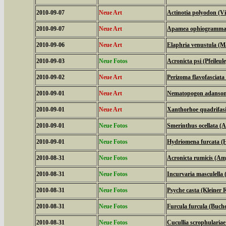
2010-09-07
Neue Art
Actinotia polyodon (V
2010-09-07
Neue Art
Apamea ophiogramma (
2010-09-06
Neue Art
Elaphria venustula (M
2010-09-03
Neue Fotos
Acronicta psi (Pfeileule
2010-09-02
Neue Art
Perizoma flavofasciat
2010-09-01
Neue Art
Nematopogon adansonie
2010-09-01
Neue Art
Xanthorhoe quadrifasi
2010-09-01
Neue Fotos
Smerinthus ocellata 
2010-09-01
Neue Fotos
Hydriomena furcata (H
2010-08-31
Neue Fotos
Acronicta rumicis (Am
2010-08-31
Neue Fotos
Incurvaria masculella (
2010-08-31
Neue Fotos
Psyche casta (Kleiner
2010-08-31
Neue Fotos
Furcula furcula (Buc
2010-08-31
Neue Fotos
Cucullia scrophulari