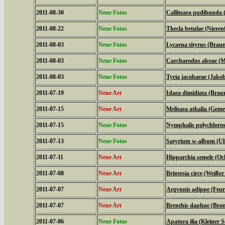
2011-08-30
Neue Fotos
Calliteara pudibunda 
2011-08-22
Neue Fotos
Thecla betulae (Nierenf
2011-08-03
Neue Fotos
Lycaena tityrus (Braun
2011-08-03
Neue Fotos
Carcharodus alceae (M
2011-08-03
Neue Fotos
Tyria jacobaeae (Jako
2011-07-19
Neue Art
Idaea dimidiata (Bra
2011-07-15
Neue Art
Melitaea athalia (Geme
2011-07-15
Neue Fotos
Nymphalis polychloros
2011-07-13
Neue Fotos
Satyrium w-album (Ulm
2011-07-11
Neue Art
Hipparchia semele (Oc
2011-07-08
Neue Art
Brintesia circe (Weiße
2011-07-07
Neue Art
Argynnis adippe (Feuri
2011-07-07
Neue Art
Brenthis daphne (Brom
2011-07-06
Neue Fotos
Apatura ilia (Kleiner Sc