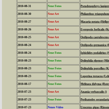
2010-08-31
Neue Fotos
Pseudeuophrys laniger
2010-08-30
Neue Art
Philanthus triangulum
2010-08-27
Neue Art
Macaria notata (Hellg
2010-08-26
Neue Art
Evergestis forficalis (
2010-08-25
Neue Art
Oedipoda caerulescens
2010-08-24
Neue Art
Oedipoda germanica (R
2010-08-24
Neue Fotos
Iphiclides podalirius (S
2010-08-23
Neue Fotos
Deilephila elpenor (Mi
2010-08-23
Neue Fotos
Deilephila porcellus (
2010-08-23
Neue Fotos
Luperina testacea (Le
2010-08-17
Neue Fotos
Melitaea didyma (Rote
2010-07-23
Neue Art
Anania verbascalis ()
2010-07-23
Neue Fotos
Peribatodes secundari
2010-07-23
Neues Video
Urocerus gigas (Riese