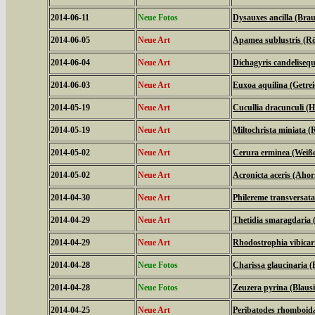
2014-06-11
Neue Fotos
Dysauxes ancilla (Bra
2014-06-05
Neue Art
Apamea sublustris (Rö
2014-06-04
Neue Art
Dichagyris candelisequ
2014-06-03
Neue Art
Euxoa aquilina (Getrei
2014-05-19
Neue Art
Cucullia dracunculi (
2014-05-19
Neue Art
Miltochrista miniata 
2014-05-02
Neue Art
Cerura erminea (Weiß
2014-05-02
Neue Art
Acronicta aceris (Aho
2014-04-30
Neue Art
Philereme transversat
2014-04-29
Neue Art
Thetidia smaragdaria
2014-04-29
Neue Art
Rhodostrophia vibica
2014-04-28
Neue Fotos
Charissa glaucinaria 
2014-04-28
Neue Fotos
Zeuzera pyrina (Blaus
2014-04-25
Neue Art
Peribatodes rhomboid