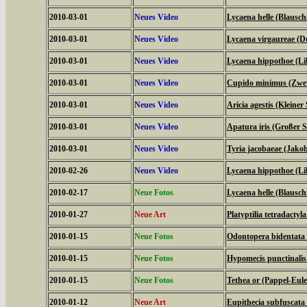
2010-03-01
Neues Video
Lycaena helle (Blauschi
2010-03-01
Neues Video
Lycaena virgaureae (D
2010-03-01
Neues Video
Lycaena hippothoe (Lil
2010-03-01
Neues Video
Cupido minimus (Zwer
2010-03-01
Neues Video
Aricia agestis (Kleine
2010-03-01
Neues Video
Apatura iris (Großer Sc
2010-03-01
Neues Video
Tyria jacobaeae (Jako
2010-02-26
Neues Video
Lycaena hippothoe (Lil
2010-02-17
Neue Fotos
Lycaena helle (Blauschi
2010-01-27
Neue Art
Platyptilia tetradactyla
2010-01-15
Neue Fotos
Odontopera bidentata
2010-01-15
Neue Fotos
Hypomecis punctinali
2010-01-15
Neue Fotos
Tethea or (Pappel-Eul
2010-01-12
Neue Art
Eupithecia subfuscata