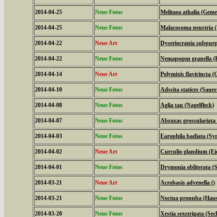
2014-04-25
Neue Fotos
Melitaea athalia (Geme
2014-04-25
Neue Fotos
Malacosoma neustria (
2014-04-22
Neue Art
Dyseriocrania subpurpu
2014-04-22
Neue Fotos
Nemapogon granella (
2014-04-14
Neue Art
Polymixis flavicincta (
2014-04-10
Neue Fotos
Adscita statices (Sau
2014-04-08
Neue Fotos
Aglia tau (Nagelfleck)
2014-04-07
Neue Fotos
Abraxas grossulariata
2014-04-03
Neue Fotos
Earophila badiata (Sy
2014-04-02
Neue Art
Curculio glandium (Ei
2014-04-01
Neue Fotos
Drymonia obliterata 
2014-03-21
Neue Art
Acrobasis advenella ()
2014-03-21
Neue Fotos
Noctua pronuba (Hau
2014-03-20
Neue Fotos
Xestia sexstrigata (Se