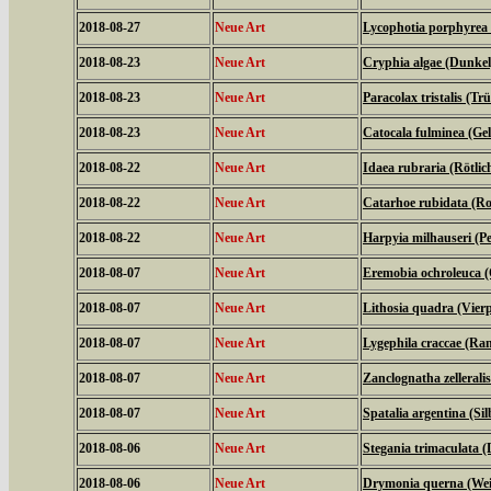
2018-08-27
Neue Art
Lycophotia porphyrea 
2018-08-23
Neue Art
Cryphia algae (Dunkel
2018-08-23
Neue Art
Paracolax tristalis (T
2018-08-23
Neue Art
Catocala fulminea (Ge
2018-08-22
Neue Art
Idaea rubraria (Rötli
2018-08-22
Neue Art
Catarhoe rubidata (Ro
2018-08-22
Neue Art
Harpyia milhauseri (
2018-08-07
Neue Art
Eremobia ochroleuca 
2018-08-07
Neue Art
Lithosia quadra (Vier
2018-08-07
Neue Art
Lygephila craccae (Ra
2018-08-07
Neue Art
Zanclognatha zellerali
2018-08-07
Neue Art
Spatalia argentina (Si
2018-08-06
Neue Art
Stegania trimaculata (
2018-08-06
Neue Art
Drymonia querna (We