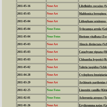
2011-05-16
Neue Art
Libelloides coccajus (S
2011-05-05
Neue Art
Malthonica ferruginea
2011-05-04
Neue Art
Lithophane ornitopus 
2011-05-04
Neue Fotos
Xylocampa areola (Gei
2011-05-04
Neue Fotos
Horisme vitalbata (Zw
2011-05-03
Neue Art
Aleucis distinctata (
2011-05-03
Neue Art
Cataclysme riguata (H
2011-05-03
Neue Art
Chloantha hyperici (R
2011-05-02
Neue Art
Valeria jaspidea (Schl
2011-04-28
Neue Art
Cyclophora lennigiari
2011-03-29
Neue Art
Archiearis parthenias
2011-02-25
Neue Fotos
Limenitis camilla (Klei
2011-02-01
Neue Fotos
Acherontia atropos (
2011-01-26
Neue Art
Erythromma najas (Gr