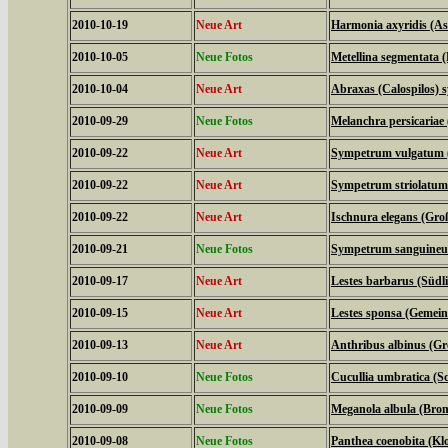
2010-10-19
Neue Art
Harmonia axyridis (As
2010-10-05
Neue Fotos
Metellina segmentata 
2010-10-04
Neue Art
Abraxas (Calospilos) 
2010-09-29
Neue Fotos
Melanchra persicariae
2010-09-22
Neue Art
Sympetrum vulgatum (
2010-09-22
Neue Art
Sympetrum striolatum 
2010-09-22
Neue Art
Ischnura elegans (Groß
2010-09-21
Neue Fotos
Sympetrum sanguineum 
2010-09-17
Neue Art
Lestes barbarus (Südl
2010-09-15
Neue Art
Lestes sponsa (Gemein
2010-09-13
Neue Art
Anthribus albinus (Gro
2010-09-10
Neue Fotos
Cucullia umbratica (
2010-09-09
Neue Fotos
Meganola albula (Bro
2010-09-08
Neue Fotos
Panthea coenobita (Klo