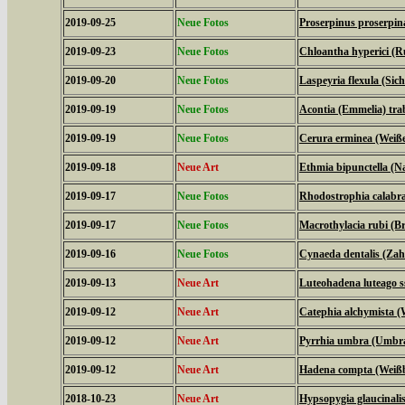
2019-09-25
Neue Fotos
Proserpinus proserpi
2019-09-23
Neue Fotos
Chloantha hyperici (R
2019-09-20
Neue Fotos
Laspeyria flexula (Sich
2019-09-19
Neue Fotos
Acontia (Emmelia) tra
2019-09-19
Neue Fotos
Cerura erminea (Weiß
2019-09-18
Neue Art
Ethmia bipunctella (N
2019-09-17
Neue Fotos
Rhodostrophia calabra
2019-09-17
Neue Fotos
Macrothylacia rubi (B
2019-09-16
Neue Fotos
Cynaeda dentalis (Za
2019-09-13
Neue Art
Luteohadena luteago s
2019-09-12
Neue Art
Catephia alchymista 
2019-09-12
Neue Art
Pyrrhia umbra (Umbr
2019-09-12
Neue Art
Hadena compta (Weißb
2018-10-23
Neue Art
Hypsopygia glaucinalis