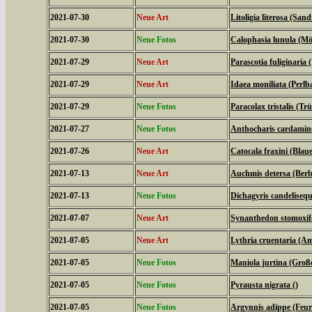
2021-07-30
Neue Art
Litoligia literosa (Sa
2021-07-30
Neue Fotos
Calophasia lunula (M
2021-07-29
Neue Art
Parascotia fuliginaria (
2021-07-29
Neue Art
Idaea moniliata (Perl
2021-07-29
Neue Fotos
Paracolax tristalis (T
2021-07-27
Neue Fotos
Anthocharis cardamine
2021-07-26
Neue Art
Catocala fraxini (Bla
2021-07-13
Neue Art
Auchmis detersa (Berb
2021-07-13
Neue Fotos
Dichagyris candelisequ
2021-07-07
Neue Art
Synanthedon stomoxif
2021-07-05
Neue Art
Lythria cruentaria (
2021-07-05
Neue Fotos
Maniola jurtina (Groß
2021-07-05
Neue Fotos
Pyrausta nigrata ()
2021-07-05
Neue Fotos
Argynnis adippe (Feuri