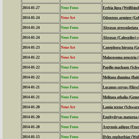
2014-01-27
Neue Fotos
Erebia ligea (Weißbind
2014-01-24
Neue Art
Odonteus armiger (Geh
2014-01-24
Neue Fotos
Abraxas grossulariata
2014-01-24
Neue Fotos
Abraxas (Calospilos) 
2014-01-23
Neue Art
Canephora hirsuta (Gr
2014-01-22
Neue Art
Malacosoma neustria (
2014-01-22
Neue Fotos
Papilio machaon (Sch
2014-01-22
Neue Fotos
Melitaea diamina (Bald
2014-01-21
Neue Fotos
Lucanus cervus (Hirsc
2014-01-21
Neue Fotos
Melitaea athalia (Geme
2014-01-20
Neue Art
Lamia textor (Schwar
2014-01-20
Neue Fotos
Euphydryas maturna (
2014-01-20
Neue Fotos
Argynnis adippe (Feuri
2014-01-15
Neue Fotos
Hyles euphorbiae (Wo