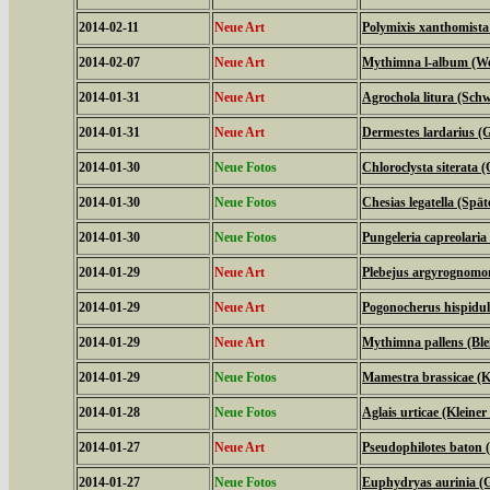
2014-02-11
Neue Art
Polymixis xanthomista
2014-02-07
Neue Art
Mythimna l-album (We
2014-01-31
Neue Art
Agrochola litura (Schw
2014-01-31
Neue Art
Dermestes lardarius (
2014-01-30
Neue Fotos
Chloroclysta siterata 
2014-01-30
Neue Fotos
Chesias legatella (Spä
2014-01-30
Neue Fotos
Pungeleria capreolari
2014-01-29
Neue Art
Plebejus argyrognomo
2014-01-29
Neue Art
Pogonocherus hispidu
2014-01-29
Neue Art
Mythimna pallens (Ble
2014-01-29
Neue Fotos
Mamestra brassicae (K
2014-01-28
Neue Fotos
Aglais urticae (Kleiner
2014-01-27
Neue Art
Pseudophilotes baton 
2014-01-27
Neue Fotos
Euphydryas aurinia (G