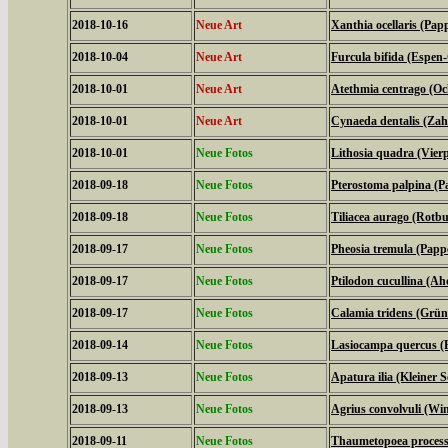
2018-10-16
Neue Art
Xanthia ocellaris (Pap
2018-10-04
Neue Art
Furcula bifida (Espen
2018-10-01
Neue Art
Atethmia centrago (Oc
2018-10-01
Neue Art
Cynaeda dentalis (Za
2018-10-01
Neue Fotos
Lithosia quadra (Vier
2018-09-18
Neue Fotos
Pterostoma palpina (P
2018-09-18
Neue Fotos
Tiliacea aurago (Rotb
2018-09-17
Neue Fotos
Pheosia tremula (Papp
2018-09-17
Neue Fotos
Ptilodon cucullina (A
2018-09-17
Neue Fotos
Calamia tridens (Grün
2018-09-14
Neue Fotos
Lasiocampa quercus (
2018-09-13
Neue Fotos
Apatura ilia (Kleiner Sc
2018-09-13
Neue Fotos
Agrius convolvuli (W
2018-09-11
Neue Fotos
Thaumetopoea processi