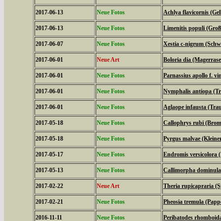
2017-06-13
Neue Fotos
Achlya flavicornis (G
2017-06-13
Neue Fotos
Limenitis populi (Groß
2017-06-07
Neue Fotos
Xestia c-nigrum (Schw
2017-06-01
Neue Art
Boloria dia (Magerrase
2017-06-01
Neue Fotos
Parnassius apollo f. vi
2017-06-01
Neue Fotos
Nymphalis antiopa (T
2017-06-01
Neue Fotos
Aglaope infausta (Tra
2017-05-18
Neue Fotos
Callophrys rubi (Bromb
2017-05-18
Neue Fotos
Pyrgus malvae (Kleine
2017-05-17
Neue Fotos
Endromis versicolora 
2017-05-13
Neue Fotos
Callimorpha dominula
2017-02-22
Neue Art
Theria rupicapraria (
2017-02-21
Neue Fotos
Pheosia tremula (Papp
2016-11-11
Neue Fotos
Peribatodes rhomboid