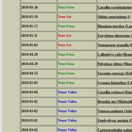
2010-05-26
Neue Fotos
Cucullia scrophulari
2010-05-19
Neue Art
Othius punctulatus ()
2010-05-17
Neue Fotos
Rhagium mordax (Lau
2010-05-11
Neue Art
Eurydema oleraceum 
2010-05-03
Neue Art
Nemapogon granella (
2010-04-29
Neue Fotos
Callophrys rubi (Bromb
2010-04-19
Neue Fotos
Polyploca ridens (Moo
2010-04-13
Neue Fotos
Favonius quercus (Eich
2010-03-05
Neue Fotos
Lycaena hippothoe (Lil
2010-03-04
Neues Video
Cucullia verbasci (Kö
2010-03-02
Neues Video
Brenthis ino (Mädesüß
2010-03-02
Neues Video
Vanessa atalanta (Adm
2010-03-02
Neues Video
Euphydryas aurinia (G
2010-03-02
Neues Video
Carterocephalus palae