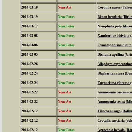
2014-03-19
Neue Art
Cordulia aenea (Falken
2014-03-19
Neue Fotos
Biston betularia (Birk
2014-03-17
Neue Fotos
Nymphalis polychloros
2014-03-08
Neue Fotos
Xanthorhoe biriviata 
2014-03-06
Neue Fotos
Cymatophorina diluta 
2014-03-05
Neue Fotos
Dichonia aprilina (Grü
2014-02-26
Neue Fotos
Allophyes oxyacanthae
2014-02-24
Neue Fotos
Blepharita satura (D
2014-02-24
Neue Fotos
Eugnorisma glareosa 
2014-02-22
Neue Art
Ammoconia caecimacul
2014-02-22
Neue Art
Ammoconia senex (Mitt
2014-02-12
Neue Art
Tiliacea aurago (Rotb
2014-02-12
Neue Art
Crocallis tusciaria (
2014-02-12
Neue Fotos
Agrochola helvola (Röt