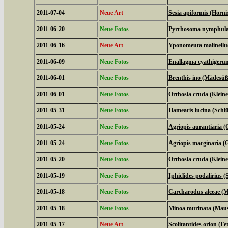
2011-07-04
Neue Art
Sesia apiformis (Horni
2011-06-20
Neue Fotos
Pyrrhosoma nymphula 
2011-06-16
Neue Art
Yponomeuta malinellus
2011-06-09
Neue Fotos
Enallagma cyathigeru
2011-06-01
Neue Fotos
Brenthis ino (Mädesüß
2011-06-01
Neue Fotos
Orthosia cruda (Klein
2011-05-31
Neue Fotos
Hamearis lucina (Schl
2011-05-24
Neue Fotos
Agriopis aurantiaria (
2011-05-24
Neue Fotos
Agriopis marginaria (G
2011-05-20
Neue Fotos
Orthosia cruda (Klein
2011-05-19
Neue Fotos
Iphiclides podalirius (S
2011-05-18
Neue Fotos
Carcharodus alceae (M
2011-05-18
Neue Fotos
Minoa murinata (Mau
2011-05-17
Neue Art
Scolitantides orion (F