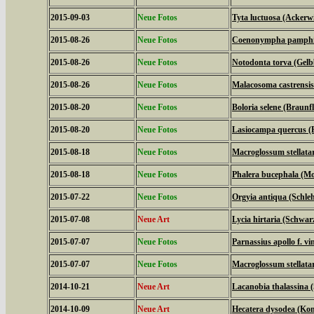
2015-09-03
Neue Fotos
Tyta luctuosa (Ackerw
2015-08-26
Neue Fotos
Coenonympha pamphilu
2015-08-26
Neue Fotos
Notodonta torva (Gel
2015-08-26
Neue Fotos
Malacosoma castrensis
2015-08-20
Neue Fotos
Boloria selene (Braunfl
2015-08-20
Neue Fotos
Lasiocampa quercus (
2015-08-18
Neue Fotos
Macroglossum stellat
2015-08-18
Neue Fotos
Phalera bucephala (M
2015-07-22
Neue Fotos
Orgyia antiqua (Schle
2015-07-08
Neue Art
Lycia hirtaria (Schwar
2015-07-07
Neue Fotos
Parnassius apollo f. vi
2015-07-07
Neue Fotos
Macroglossum stellat
2014-10-21
Neue Art
Lacanobia thalassina 
2014-10-09
Neue Art
Hecatera dysodea (Kom