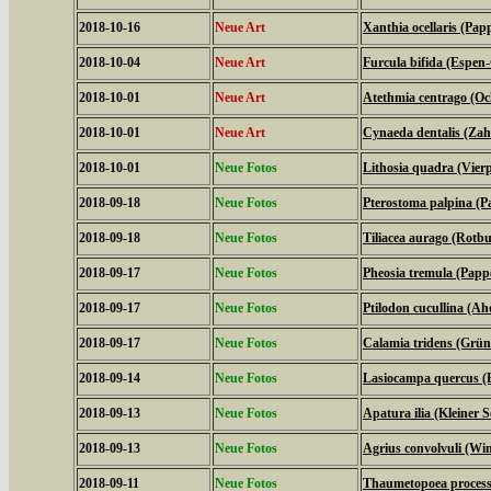
2018-10-16
Neue Art
Xanthia ocellaris (Pap
2018-10-04
Neue Art
Furcula bifida (Espen
2018-10-01
Neue Art
Atethmia centrago (Oc
2018-10-01
Neue Art
Cynaeda dentalis (Za
2018-10-01
Neue Fotos
Lithosia quadra (Vier
2018-09-18
Neue Fotos
Pterostoma palpina (P
2018-09-18
Neue Fotos
Tiliacea aurago (Rotb
2018-09-17
Neue Fotos
Pheosia tremula (Papp
2018-09-17
Neue Fotos
Ptilodon cucullina (A
2018-09-17
Neue Fotos
Calamia tridens (Grün
2018-09-14
Neue Fotos
Lasiocampa quercus (
2018-09-13
Neue Fotos
Apatura ilia (Kleiner Sc
2018-09-13
Neue Fotos
Agrius convolvuli (W
2018-09-11
Neue Fotos
Thaumetopoea processi