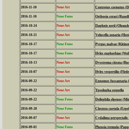
2016-11-10
Neue Art
Centrotus cornutus (D
2016-11-10
Neue Fotos
Orthosia cerasi (Rundf
2016-10-24
Neue Art
Daphnis nerii (Olean
2016-10-21
Neue Art
Volucella zonaria (Hor
2016-10-17
Neue Fotos
Pyrgus malvae (Kleine
2016-10-17
Neue Fotos
Hyles euphorbiae (Wo
2016-10-13
Neue Art
Dysstroma citrata (Bu
2016-10-07
Neue Art
Hyles vespertilio (Fl
2016-09-22
Neue Art
Ennomos fuscantaria 
2016-09-22
Neue Art
Ypsolopha sequella
2016-09-22
Neue Fotos
Deilephila elpenor (Mi
2016-09-20
Neue Fotos
Clostera curtula (Erp
2016-09-07
Neue Art
Cydalima perspectali
2016-09-01
Neue Fotos
Pheosia tremula (Papp