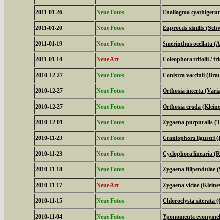
2011-01-26
Neue Fotos
Enallagma cyathigeru
2011-01-20
Neue Fotos
Euproctis similis (Sch
2011-01-19
Neue Fotos
Smerinthus ocellata 
2011-01-14
Neue Art
Coleophora trifolii / fri
2010-12-27
Neue Fotos
Conistra vaccinii (Bra
2010-12-27
Neue Fotos
Orthosia incerta (Vari
2010-12-27
Neue Fotos
Orthosia cruda (Klein
2010-12-01
Neue Fotos
Zygaena purpuralis (
2010-11-23
Neue Fotos
Craniophora ligustri (
2010-11-23
Neue Fotos
Cyclophora linearia 
2010-11-18
Neue Fotos
Zygaena filipendulae 
2010-11-17
Neue Art
Zygaena viciae (Klein
2010-11-15
Neue Fotos
Chloroclysta siterata 
2010-11-04
Neue Fotos
Yponomeuta evonymell