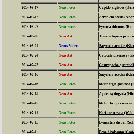
2014-09-17
Neue Fotos
Cupido argiades (Kurz
2014-09-12
Neue Fotos
Acronicta aceris (Aho
2014-08-27
Neue Fotos
Pyronia tithonus (Ro
2014-08-06
Neue Art
Thaumetopoea processi
2014-08-04
Neues Video
Satyrium acaciae (Klein
2014-07-24
Neue Art
Catocala promissa (Kl
2014-07-23
Neue Art
Gastropacha quercifol
2014-07-16
Neue Art
Satyrium acaciae (Klein
2014-07-16
Neue Fotos
Melanargia galathea (
2014-07-15
Neue Art
Apeira syringaria (Fli
2014-07-15
Neue Fotos
Melanchra persicariae
2014-07-14
Neue Fotos
Horisme tersata (Wal
2014-07-11
Neue Fotos
Lymantria dispar (S
2014-07-11
Neue Fotos
Bena bicolorana (Gro