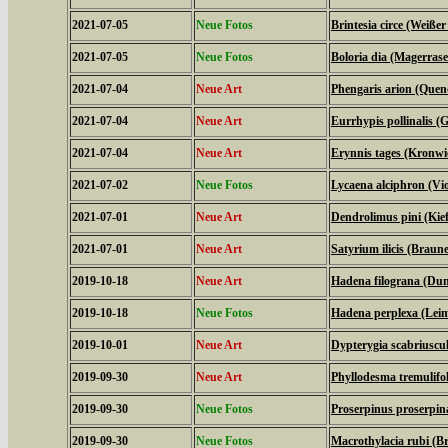
2021-07-05
Neue Fotos
Brintesia circe (Weiße
2021-07-05
Neue Fotos
Boloria dia (Magerrase
2021-07-04
Neue Art
Phengaris arion (Quen
2021-07-04
Neue Art
Eurrhypis pollinalis (
2021-07-04
Neue Art
Erynnis tages (Kronwi
2021-07-02
Neue Fotos
Lycaena alciphron (Viol
2021-07-01
Neue Art
Dendrolimus pini (Kie
2021-07-01
Neue Art
Satyrium ilicis (Braune
2019-10-18
Neue Art
Hadena filograna (Dun
2019-10-18
Neue Fotos
Hadena perplexa (Lei
2019-10-01
Neue Art
Dypterygia scabriuscu
2019-09-30
Neue Art
Phyllodesma tremulifol
2019-09-30
Neue Fotos
Proserpinus proserpi
2019-09-30
Neue Fotos
Macrothylacia rubi (B