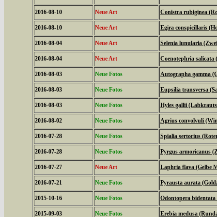
2016-08-10
Neue Art
Conistra rubiginea (R
2016-08-10
Neue Art
Egira conspicillaris (H
2016-08-04
Neue Art
Selenia lunularia (Zwe
2016-08-04
Neue Art
Coenotephria salicata
2016-08-03
Neue Fotos
Autographa gamma (
2016-08-03
Neue Fotos
Eupsilia transversa (Sa
2016-08-03
Neue Fotos
Hyles gallii (Labkrau
2016-08-02
Neue Fotos
Agrius convolvuli (W
2016-07-28
Neue Fotos
Spialia sertorius (Rot
2016-07-28
Neue Fotos
Pyrgus armoricanus (Z
2016-07-27
Neue Art
Laphria flava (Gelbe M
2016-07-21
Neue Fotos
Pyrausta aurata (Gold
2015-10-16
Neue Fotos
Odontopera bidentata
2015-09-03
Neue Fotos
Erebia medusa (Runda