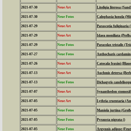
2021-07-30
Neue Art
Litoligia literosa (Sa
2021-07-30
Neue Fotos
Calophasia lunula (M
2021-07-29
Neue Art
Parascotia fuliginaria (
2021-07-29
Neue Art
Idaea moniliata (Perl
2021-07-29
Neue Fotos
Paracolax tristalis (T
2021-07-27
Neue Fotos
Anthocharis cardamine
2021-07-26
Neue Art
Catocala fraxini (Bla
2021-07-13
Neue Art
Auchmis detersa (Berb
2021-07-13
Neue Fotos
Dichagyris candelisequ
2021-07-07
Neue Art
Synanthedon stomoxif
2021-07-05
Neue Art
Lythria cruentaria (
2021-07-05
Neue Fotos
Maniola jurtina (Groß
2021-07-05
Neue Fotos
Pyrausta nigrata ()
2021-07-05
Neue Fotos
Argynnis adippe (Feuri