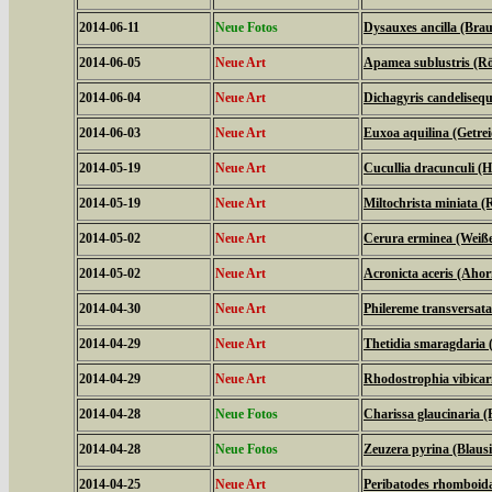
2014-06-11
Neue Fotos
Dysauxes ancilla (Bra
2014-06-05
Neue Art
Apamea sublustris (Rö
2014-06-04
Neue Art
Dichagyris candelisequ
2014-06-03
Neue Art
Euxoa aquilina (Getrei
2014-05-19
Neue Art
Cucullia dracunculi (
2014-05-19
Neue Art
Miltochrista miniata 
2014-05-02
Neue Art
Cerura erminea (Weiß
2014-05-02
Neue Art
Acronicta aceris (Aho
2014-04-30
Neue Art
Philereme transversat
2014-04-29
Neue Art
Thetidia smaragdaria
2014-04-29
Neue Art
Rhodostrophia vibica
2014-04-28
Neue Fotos
Charissa glaucinaria 
2014-04-28
Neue Fotos
Zeuzera pyrina (Blaus
2014-04-25
Neue Art
Peribatodes rhomboid