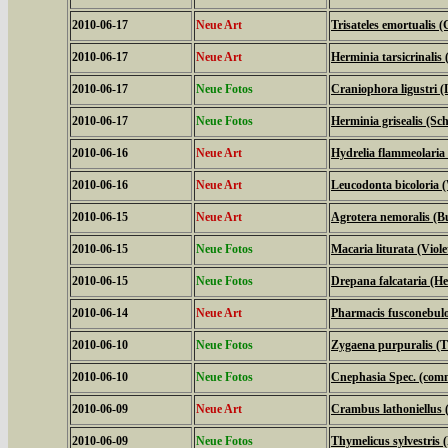
2010-06-17
Neue Art
Trisateles emortualis 
2010-06-17
Neue Art
Herminia tarsicrinalis
2010-06-17
Neue Fotos
Craniophora ligustri (
2010-06-17
Neue Fotos
Herminia grisealis (Sc
2010-06-16
Neue Art
Hydrelia flammeolaria 
2010-06-16
Neue Art
Leucodonta bicoloria 
2010-06-15
Neue Art
Agrotera nemoralis (B
2010-06-15
Neue Fotos
Macaria liturata (Viol
2010-06-15
Neue Fotos
Drepana falcataria (Hel
2010-06-14
Neue Art
Pharmacis fusconebulo
2010-06-10
Neue Fotos
Zygaena purpuralis (
2010-06-10
Neue Fotos
Cnephasia Spec. (com
2010-06-09
Neue Art
Crambus lathoniellus (
2010-06-09
Neue Fotos
Thymelicus sylvestris