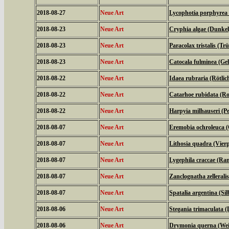
2018-08-27
Neue Art
Lycophotia porphyrea 
2018-08-23
Neue Art
Cryphia algae (Dunkel
2018-08-23
Neue Art
Paracolax tristalis (T
2018-08-23
Neue Art
Catocala fulminea (Ge
2018-08-22
Neue Art
Idaea rubraria (Rötli
2018-08-22
Neue Art
Catarhoe rubidata (Ro
2018-08-22
Neue Art
Harpyia milhauseri (
2018-08-07
Neue Art
Eremobia ochroleuca 
2018-08-07
Neue Art
Lithosia quadra (Vier
2018-08-07
Neue Art
Lygephila craccae (Ra
2018-08-07
Neue Art
Zanclognatha zellerali
2018-08-07
Neue Art
Spatalia argentina (Si
2018-08-06
Neue Art
Stegania trimaculata (
2018-08-06
Neue Art
Drymonia querna (We