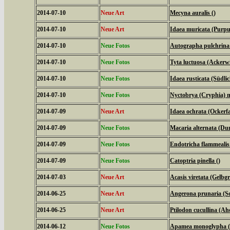
2014-07-10
Neue Art
Mecyna auralis ()
2014-07-10
Neue Art
Idaea muricata (Purpu
2014-07-10
Neue Fotos
Autographa pulchrina (
2014-07-10
Neue Fotos
Tyta luctuosa (Ackerw
2014-07-10
Neue Fotos
Idaea rusticata (Südl
2014-07-10
Neue Fotos
Nyctobrya (Cryphia) m
2014-07-09
Neue Art
Idaea ochrata (Ockerf
2014-07-09
Neue Fotos
Macaria alternata (Du
2014-07-09
Neue Fotos
Endotricha flammealis
2014-07-09
Neue Fotos
Catoptria pinella ()
2014-07-03
Neue Art
Acasis viretata (Gelb
2014-06-25
Neue Art
Angerona prunaria (S
2014-06-25
Neue Art
Ptilodon cucullina (A
2014-06-12
Neue Fotos
Apamea monoglypha (W