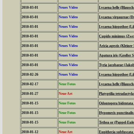
2010-03-01
Neues Video
Lycaena helle (Blauschi
2010-03-01
Neues Video
Lycaena virgaureae (D
2010-03-01
Neues Video
Lycaena hippothoe (Lil
2010-03-01
Neues Video
Cupido minimus (Zwer
2010-03-01
Neues Video
Aricia agestis (Kleine
2010-03-01
Neues Video
Apatura iris (Großer Sc
2010-03-01
Neues Video
Tyria jacobaeae (Jako
2010-02-26
Neues Video
Lycaena hippothoe (Lil
2010-02-17
Neue Fotos
Lycaena helle (Blauschi
2010-01-27
Neue Art
Platyptilia tetradactyla
2010-01-15
Neue Fotos
Odontopera bidentata
2010-01-15
Neue Fotos
Hypomecis punctinali
2010-01-15
Neue Fotos
Tethea or (Pappel-Eul
2010-01-12
Neue Art
Eupithecia subfuscata