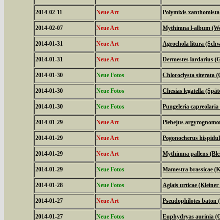
2014-02-11
Neue Art
Polymixis xanthomista
2014-02-07
Neue Art
Mythimna l-album (We
2014-01-31
Neue Art
Agrochola litura (Schw
2014-01-31
Neue Art
Dermestes lardarius (
2014-01-30
Neue Fotos
Chloroclysta siterata 
2014-01-30
Neue Fotos
Chesias legatella (Spä
2014-01-30
Neue Fotos
Pungeleria capreolari
2014-01-29
Neue Art
Plebejus argyrognomo
2014-01-29
Neue Art
Pogonocherus hispidu
2014-01-29
Neue Art
Mythimna pallens (Ble
2014-01-29
Neue Fotos
Mamestra brassicae (K
2014-01-28
Neue Fotos
Aglais urticae (Kleiner
2014-01-27
Neue Art
Pseudophilotes baton 
2014-01-27
Neue Fotos
Euphydryas aurinia (G