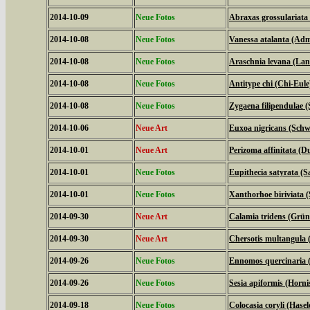
2014-10-09
Neue Fotos
Abraxas grossulariata
2014-10-08
Neue Fotos
Vanessa atalanta (Adm
2014-10-08
Neue Fotos
Araschnia levana (La
2014-10-08
Neue Fotos
Antitype chi (Chi-Eule
2014-10-08
Neue Fotos
Zygaena filipendulae 
2014-10-06
Neue Art
Euxoa nigricans (Schw
2014-10-01
Neue Art
Perizoma affinitata (
2014-10-01
Neue Fotos
Eupithecia satyrata (
2014-10-01
Neue Fotos
Xanthorhoe biriviata 
2014-09-30
Neue Art
Calamia tridens (Grün
2014-09-30
Neue Art
Chersotis multangula 
2014-09-26
Neue Fotos
Ennomos quercinaria 
2014-09-26
Neue Fotos
Sesia apiformis (Horni
2014-09-18
Neue Fotos
Colocasia coryli (Hasel