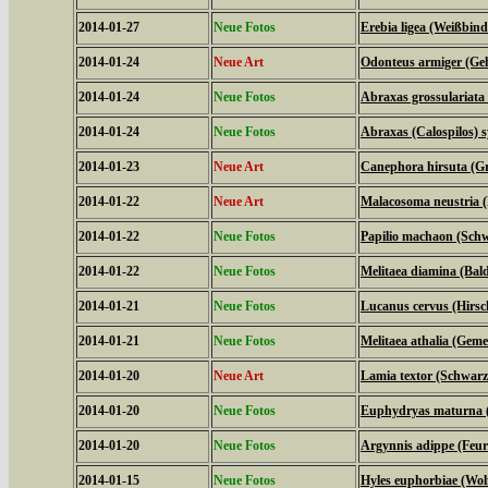
2014-01-27
Neue Fotos
Erebia ligea (Weißbind
2014-01-24
Neue Art
Odonteus armiger (Geh
2014-01-24
Neue Fotos
Abraxas grossulariata
2014-01-24
Neue Fotos
Abraxas (Calospilos) 
2014-01-23
Neue Art
Canephora hirsuta (Gr
2014-01-22
Neue Art
Malacosoma neustria (
2014-01-22
Neue Fotos
Papilio machaon (Sch
2014-01-22
Neue Fotos
Melitaea diamina (Bald
2014-01-21
Neue Fotos
Lucanus cervus (Hirsc
2014-01-21
Neue Fotos
Melitaea athalia (Geme
2014-01-20
Neue Art
Lamia textor (Schwar
2014-01-20
Neue Fotos
Euphydryas maturna (
2014-01-20
Neue Fotos
Argynnis adippe (Feuri
2014-01-15
Neue Fotos
Hyles euphorbiae (Wo