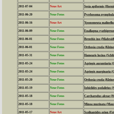
2011-07-04
Neue Art
Sesia apiformis (Horni
2011-06-20
Neue Fotos
Pyrrhosoma nymphula 
2011-06-16
Neue Art
Yponomeuta malinellus
2011-06-09
Neue Fotos
Enallagma cyathigeru
2011-06-01
Neue Fotos
Brenthis ino (Mädesüß
2011-06-01
Neue Fotos
Orthosia cruda (Klein
2011-05-31
Neue Fotos
Hamearis lucina (Schl
2011-05-24
Neue Fotos
Agriopis aurantiaria (
2011-05-24
Neue Fotos
Agriopis marginaria (G
2011-05-20
Neue Fotos
Orthosia cruda (Klein
2011-05-19
Neue Fotos
Iphiclides podalirius (S
2011-05-18
Neue Fotos
Carcharodus alceae (M
2011-05-18
Neue Fotos
Minoa murinata (Mau
2011-05-17
Neue Art
Scolitantides orion (F