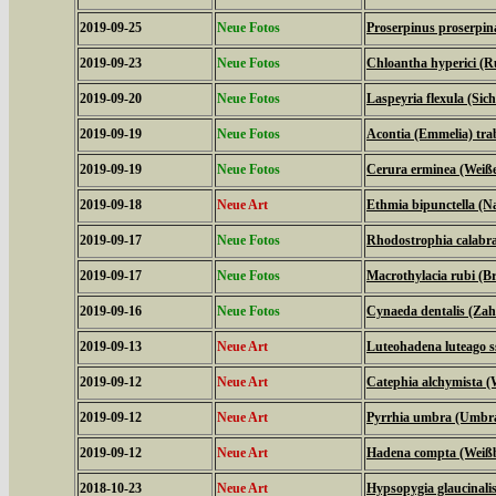
2019-09-25
Neue Fotos
Proserpinus proserpi
2019-09-23
Neue Fotos
Chloantha hyperici (R
2019-09-20
Neue Fotos
Laspeyria flexula (Sich
2019-09-19
Neue Fotos
Acontia (Emmelia) tra
2019-09-19
Neue Fotos
Cerura erminea (Weiß
2019-09-18
Neue Art
Ethmia bipunctella (N
2019-09-17
Neue Fotos
Rhodostrophia calabra
2019-09-17
Neue Fotos
Macrothylacia rubi (B
2019-09-16
Neue Fotos
Cynaeda dentalis (Za
2019-09-13
Neue Art
Luteohadena luteago s
2019-09-12
Neue Art
Catephia alchymista 
2019-09-12
Neue Art
Pyrrhia umbra (Umbr
2019-09-12
Neue Art
Hadena compta (Weißb
2018-10-23
Neue Art
Hypsopygia glaucinalis