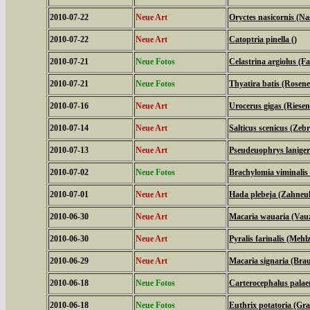
2010-07-22
Neue Art
Oryctes nasicornis (N
2010-07-22
Neue Art
Catoptria pinella ()
2010-07-21
Neue Fotos
Celastrina argiolus (
2010-07-21
Neue Fotos
Thyatira batis (Rosene
2010-07-16
Neue Art
Urocerus gigas (Riese
2010-07-14
Neue Art
Salticus scenicus (Zeb
2010-07-13
Neue Art
Pseudeuophrys laniger
2010-07-02
Neue Fotos
Brachylomia viminalis
2010-07-01
Neue Art
Hada plebeja (Zahneul
2010-06-30
Neue Art
Macaria wauaria (Vauz
2010-06-30
Neue Art
Pyralis farinalis (Mehl
2010-06-29
Neue Art
Macaria signaria (Bra
2010-06-18
Neue Fotos
Carterocephalus palae
2010-06-18
Neue Fotos
Euthrix potatoria (Gra