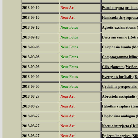
2018-09-10
Neue Art
Pseudoterpna pruinat
2018-09-10
Neue Art
Hemistola chrysopras
2018-09-10
Neue Fotos
Agrotis exclamationis
2018-09-10
Neue Fotos
Diacrisia sannio (Rot
2018-09-06
Neue Fotos
Calophasia lunula (M
2018-09-06
Neue Fotos
Camptogramma bilinea
2018-09-06
Neue Fotos
Cilix glaucata (Weißer 
2018-09-05
Neue Fotos
Evergestis forficalis (
2018-09-05
Neue Fotos
Cydalima perspectali
2018-08-27
Neue Art
Abrostola asclepiadis
2018-08-27
Neue Art
Heliothis viriplaca (K
2018-08-27
Neue Art
Hoplodrina ambigua (
2018-08-27
Neue Art
Noctua interjecta (Hel
2018-08-27
Neue Art
Epilecta linogrisea (S