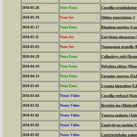
2010-05-26
Neue Fotos
Cucullia scrophulari
2010-05-19
Neue Art
Othius punctulatus ()
2010-05-17
Neue Fotos
Rhagium mordax (Lau
2010-05-11
Neue Art
Eurydema oleraceum 
2010-05-03
Neue Art
Nemapogon granella (
2010-04-29
Neue Fotos
Callophrys rubi (Bromb
2010-04-19
Neue Fotos
Polyploca ridens (Moo
2010-04-13
Neue Fotos
Favonius quercus (Eich
2010-03-05
Neue Fotos
Lycaena hippothoe (Lil
2010-03-04
Neues Video
Cucullia verbasci (Kö
2010-03-02
Neues Video
Brenthis ino (Mädesüß
2010-03-02
Neues Video
Vanessa atalanta (Adm
2010-03-02
Neues Video
Euphydryas aurinia (G
2010-03-02
Neues Video
Carterocephalus palae