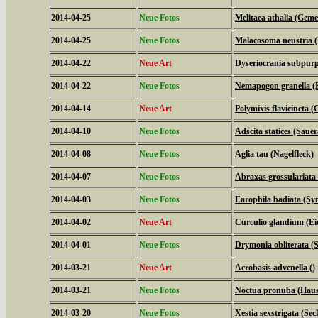
2014-04-25
Neue Fotos
Melitaea athalia (Geme
2014-04-25
Neue Fotos
Malacosoma neustria (
2014-04-22
Neue Art
Dyseriocrania subpurpu
2014-04-22
Neue Fotos
Nemapogon granella (
2014-04-14
Neue Art
Polymixis flavicincta (
2014-04-10
Neue Fotos
Adscita statices (Sau
2014-04-08
Neue Fotos
Aglia tau (Nagelfleck)
2014-04-07
Neue Fotos
Abraxas grossulariata
2014-04-03
Neue Fotos
Earophila badiata (Sy
2014-04-02
Neue Art
Curculio glandium (Ei
2014-04-01
Neue Fotos
Drymonia obliterata 
2014-03-21
Neue Art
Acrobasis advenella ()
2014-03-21
Neue Fotos
Noctua pronuba (Hau
2014-03-20
Neue Fotos
Xestia sexstrigata (Se