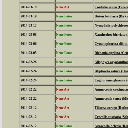
2014-03-19
Neue Art
Cordulia aenea (Falken
2014-03-19
Neue Fotos
Biston betularia (Birk
2014-03-17
Neue Fotos
Nymphalis polychloros
2014-03-08
Neue Fotos
Xanthorhoe biriviata 
2014-03-06
Neue Fotos
Cymatophorina diluta 
2014-03-05
Neue Fotos
Dichonia aprilina (Grü
2014-02-26
Neue Fotos
Allophyes oxyacanthae
2014-02-24
Neue Fotos
Blepharita satura (D
2014-02-24
Neue Fotos
Eugnorisma glareosa 
2014-02-22
Neue Art
Ammoconia caecimacul
2014-02-22
Neue Art
Ammoconia senex (Mitt
2014-02-12
Neue Art
Tiliacea aurago (Rotb
2014-02-12
Neue Art
Crocallis tusciaria (
2014-02-12
Neue Fotos
Agrochola helvola (Röt