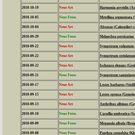
2010-10-19
Neue Art
Harmonia axyridis (As
2010-10-05
Neue Fotos
Metellina segmentata 
2010-10-04
Neue Art
Abraxas (Calospilos) 
2010-09-29
Neue Fotos
Melanchra persicariae
2010-09-22
Neue Art
Sympetrum vulgatum (
2010-09-22
Neue Art
Sympetrum striolatum 
2010-09-22
Neue Art
Ischnura elegans (Groß
2010-09-21
Neue Fotos
Sympetrum sanguineum 
2010-09-17
Neue Art
Lestes barbarus (Südl
2010-09-15
Neue Art
Lestes sponsa (Gemein
2010-09-13
Neue Art
Anthribus albinus (Gro
2010-09-10
Neue Fotos
Cucullia umbratica (
2010-09-09
Neue Fotos
Meganola albula (Bro
2010-09-08
Neue Fotos
Panthea coenobita (Klo