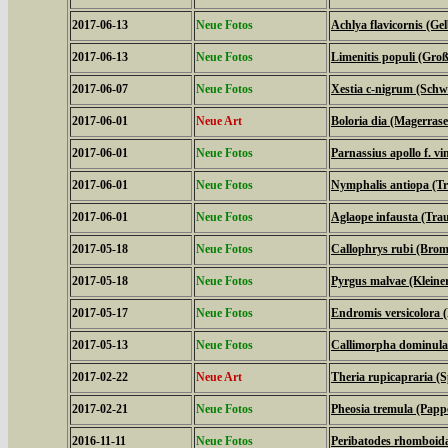
2017-06-13
Neue Fotos
Achlya flavicornis (G
2017-06-13
Neue Fotos
Limenitis populi (Groß
2017-06-07
Neue Fotos
Xestia c-nigrum (Schw
2017-06-01
Neue Art
Boloria dia (Magerrase
2017-06-01
Neue Fotos
Parnassius apollo f. vi
2017-06-01
Neue Fotos
Nymphalis antiopa (T
2017-06-01
Neue Fotos
Aglaope infausta (Tra
2017-05-18
Neue Fotos
Callophrys rubi (Bromb
2017-05-18
Neue Fotos
Pyrgus malvae (Kleine
2017-05-17
Neue Fotos
Endromis versicolora 
2017-05-13
Neue Fotos
Callimorpha dominula
2017-02-22
Neue Art
Theria rupicapraria (
2017-02-21
Neue Fotos
Pheosia tremula (Papp
2016-11-11
Neue Fotos
Peribatodes rhomboid