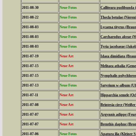
2011-08-30
Neue Fotos
Calliteara pudibunda 
2011-08-22
Neue Fotos
Thecla betulae (Nierenf
2011-08-03
Neue Fotos
Lycaena tityrus (Braun
2011-08-03
Neue Fotos
Carcharodus alceae (M
2011-08-03
Neue Fotos
Tyria jacobaeae (Jako
2011-07-19
Neue Art
Idaea dimidiata (Bra
2011-07-15
Neue Art
Melitaea athalia (Geme
2011-07-15
Neue Fotos
Nymphalis polychloros
2011-07-13
Neue Fotos
Satyrium w-album (Ulm
2011-07-11
Neue Art
Hipparchia semele (Oc
2011-07-08
Neue Art
Brintesia circe (Weiße
2011-07-07
Neue Art
Argynnis adippe (Feuri
2011-07-07
Neue Art
Brenthis daphne (Brom
2011-07-06
Neue Fotos
Apatura ilia (Kleiner Sc