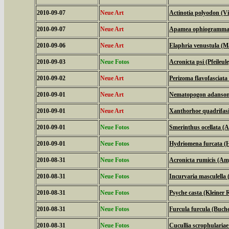
2010-09-07
Neue Art
Actinotia polyodon (V
2010-09-07
Neue Art
Apamea ophiogramma (
2010-09-06
Neue Art
Elaphria venustula (M
2010-09-03
Neue Fotos
Acronicta psi (Pfeileule
2010-09-02
Neue Art
Perizoma flavofasciat
2010-09-01
Neue Art
Nematopogon adansonie
2010-09-01
Neue Art
Xanthorhoe quadrifasi
2010-09-01
Neue Fotos
Smerinthus ocellata 
2010-09-01
Neue Fotos
Hydriomena furcata (H
2010-08-31
Neue Fotos
Acronicta rumicis (Am
2010-08-31
Neue Fotos
Incurvaria masculella (
2010-08-31
Neue Fotos
Psyche casta (Kleiner
2010-08-31
Neue Fotos
Furcula furcula (Buc
2010-08-31
Neue Fotos
Cucullia scrophulari