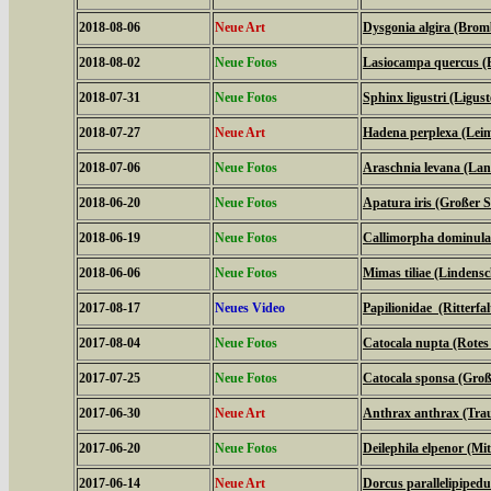
2018-08-06
Neue Art
Dysgonia algira (Brom
2018-08-02
Neue Fotos
Lasiocampa quercus (
2018-07-31
Neue Fotos
Sphinx ligustri (Ligu
2018-07-27
Neue Art
Hadena perplexa (Lei
2018-07-06
Neue Fotos
Araschnia levana (La
2018-06-20
Neue Fotos
Apatura iris (Großer Sc
2018-06-19
Neue Fotos
Callimorpha dominula
2018-06-06
Neue Fotos
Mimas tiliae (Lindens
2017-08-17
Neues Video
Papilionidae (Ritterfal
2017-08-04
Neue Fotos
Catocala nupta (Rote
2017-07-25
Neue Fotos
Catocala sponsa (Gro
2017-06-30
Neue Art
Anthrax anthrax (Tra
2017-06-20
Neue Fotos
Deilephila elpenor (Mi
2017-06-14
Neue Art
Dorcus parallelipipedu