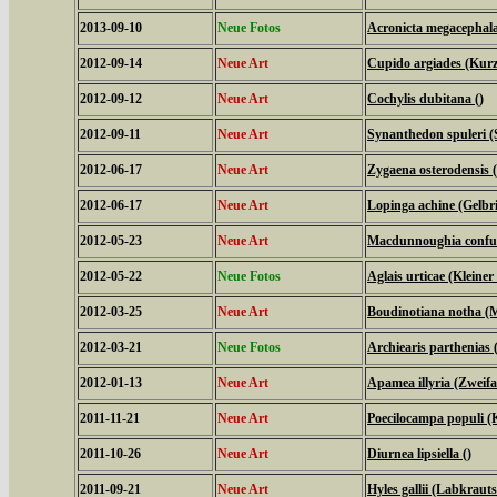
2013-09-10
Neue Fotos
Acronicta megacephal
2012-09-14
Neue Art
Cupido argiades (Kurz
2012-09-12
Neue Art
Cochylis dubitana ()
2012-09-11
Neue Art
Synanthedon spuleri (S
2012-06-17
Neue Art
Zygaena osterodensis 
2012-06-17
Neue Art
Lopinga achine (Gelbri
2012-05-23
Neue Art
Macdunnoughia confus
2012-05-22
Neue Fotos
Aglais urticae (Kleiner
2012-03-25
Neue Art
Boudinotiana notha (M
2012-03-21
Neue Fotos
Archiearis parthenias
2012-01-13
Neue Art
Apamea illyria (Zweifa
2011-11-21
Neue Art
Poecilocampa populi (
2011-10-26
Neue Art
Diurnea lipsiella ()
2011-09-21
Neue Art
Hyles gallii (Labkrau