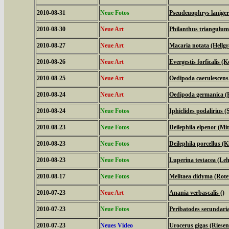
2010-08-31
Neue Fotos
Pseudeuophrys laniger
2010-08-30
Neue Art
Philanthus triangulum
2010-08-27
Neue Art
Macaria notata (Hellg
2010-08-26
Neue Art
Evergestis forficalis (
2010-08-25
Neue Art
Oedipoda caerulescens
2010-08-24
Neue Art
Oedipoda germanica (R
2010-08-24
Neue Fotos
Iphiclides podalirius (S
2010-08-23
Neue Fotos
Deilephila elpenor (Mi
2010-08-23
Neue Fotos
Deilephila porcellus (
2010-08-23
Neue Fotos
Luperina testacea (Le
2010-08-17
Neue Fotos
Melitaea didyma (Rote
2010-07-23
Neue Art
Anania verbascalis ()
2010-07-23
Neue Fotos
Peribatodes secundari
2010-07-23
Neues Video
Urocerus gigas (Riese