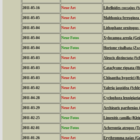
2011-05-16
Neue Art
Libelloides coccajus (S
2011-05-05
Neue Art
Malthonica ferruginea
2011-05-04
Neue Art
Lithophane ornitopus 
2011-05-04
Neue Fotos
Xylocampa areola (Gei
2011-05-04
Neue Fotos
Horisme vitalbata (Zw
2011-05-03
Neue Art
Aleucis distinctata (
2011-05-03
Neue Art
Cataclysme riguata (H
2011-05-03
Neue Art
Chloantha hyperici (R
2011-05-02
Neue Art
Valeria jaspidea (Schl
2011-04-28
Neue Art
Cyclophora lennigiari
2011-03-29
Neue Art
Archiearis parthenias
2011-02-25
Neue Fotos
Limenitis camilla (Klei
2011-02-01
Neue Fotos
Acherontia atropos (
2011-01-26
Neue Art
Erythromma najas (Gr