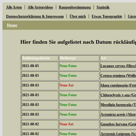
|
|
|
Alle Arten
Alle Artenvideos
Raupenbestimmung
Statistik
|
|
|
Datenschutzerklärung & Impressum
Über mich
Etwas Topographie
Gäst
Home
Hier finden Sie aufgelistet nach Datum rückläu
Änderungsdatum
Mediatype
Art
2021-08-05
Neue Fotos
Lucanus cervus (Hirsc
2021-08-05
Neue Fotos
Cerura erminea (Weiß
2021-08-03
Neue Art
Idaea contiguaria (Fe
2021-08-03
Neue Fotos
Chloroclystis v-ata (
2021-08-03
Neue Fotos
Mesoligia furuncula (
2021-08-03
Neue Fotos
Acronicta aceris (Aho
2021-08-02
Neue Art
Gnophos furvata (Gro
2021-08-02
Neue Fotos
Arctornis l-nigrum (S