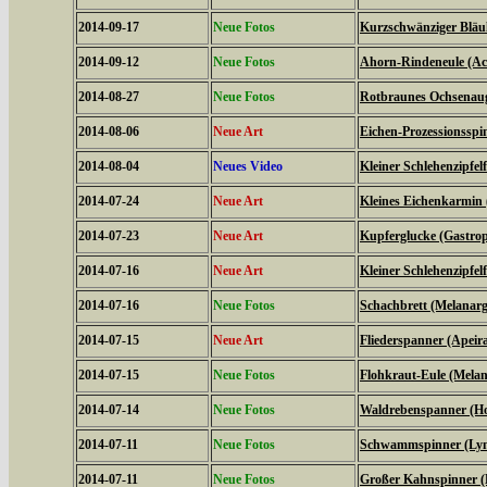
2014-09-17
Neue Fotos
Kurzschwänziger Bläul
2014-09-12
Neue Fotos
Ahorn-Rindeneule (Acr
2014-08-27
Neue Fotos
Rotbraunes Ochsenaug
2014-08-06
Neue Art
Eichen-Prozessionsspi
2014-08-04
Neues Video
Kleiner Schlehenzipfelf
2014-07-24
Neue Art
Kleines Eichenkarmin 
2014-07-23
Neue Art
Kupferglucke (Gastrop
2014-07-16
Neue Art
Kleiner Schlehenzipfelf
2014-07-16
Neue Fotos
Schachbrett (Melanarg
2014-07-15
Neue Art
Fliederspanner (Apeira
2014-07-15
Neue Fotos
Flohkraut-Eule (Melan
2014-07-14
Neue Fotos
Waldrebenspanner (Ho
2014-07-11
Neue Fotos
Schwammspinner (Lym
2014-07-11
Neue Fotos
Großer Kahnspinner (