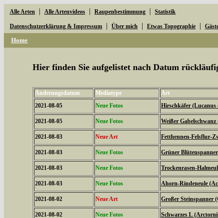
|
|
|
Alle Arten
Alle Artenvideos
Raupenbestimmung
Statistik
|
|
|
Datenschutzerklärung & Impressum
Über mich
Etwas Topographie
Gäst
Home
Hier finden Sie aufgelistet nach Datum rückläu
Änderungsdatum
Mediatype
Art
2021-08-05
Neue Fotos
Hirschkäfer (Lucanus 
2021-08-05
Neue Fotos
Weißer Gabelschwanz 
2021-08-03
Neue Art
Fetthennen-Felsflur-Z
2021-08-03
Neue Fotos
Grüner Blütenspanner 
2021-08-03
Neue Fotos
Trockenrasen-Halmeulc
2021-08-03
Neue Fotos
Ahorn-Rindeneule (Acr
2021-08-02
Neue Art
Großer Steinspanner 
2021-08-02
Neue Fotos
Schwarzes L (Arctorni