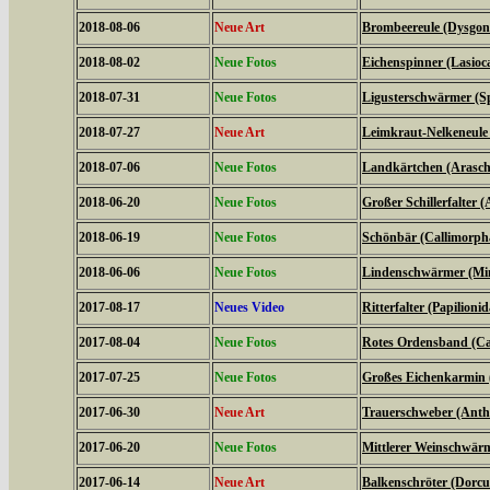
2018-08-06
Neue Art
Brombeereule (Dysgoni
2018-08-02
Neue Fotos
Eichenspinner (Lasio
2018-07-31
Neue Fotos
Ligusterschwärmer (Sp
2018-07-27
Neue Art
Leimkraut-Nelkeneule
2018-07-06
Neue Fotos
Landkärtchen (Arasch
2018-06-20
Neue Fotos
Großer Schillerfalter (
2018-06-19
Neue Fotos
Schönbär (Callimorph
2018-06-06
Neue Fotos
Lindenschwärmer (Mima
2017-08-17
Neues Video
Ritterfalter (Papilionid
2017-08-04
Neue Fotos
Rotes Ordensband (Ca
2017-07-25
Neue Fotos
Großes Eichenkarmin 
2017-06-30
Neue Art
Trauerschweber (Anth
2017-06-20
Neue Fotos
Mittlerer Weinschwärme
2017-06-14
Neue Art
Balkenschröter (Dorcus