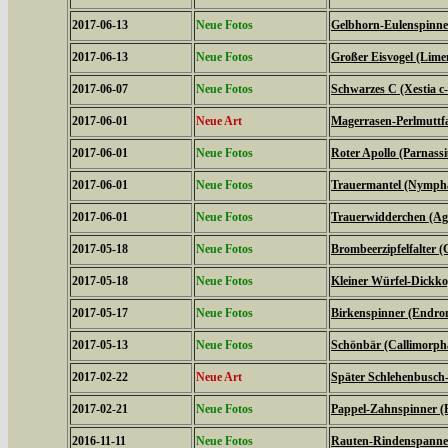
2017-06-13
Neue Fotos
Gelbhorn-Eulenspinner
2017-06-13
Neue Fotos
Großer Eisvogel (Limen
2017-06-07
Neue Fotos
Schwarzes C (Xestia c
2017-06-01
Neue Art
Magerrasen-Perlmuttfal
2017-06-01
Neue Fotos
Roter Apollo (Parnassiu
2017-06-01
Neue Fotos
Trauermantel (Nympha
2017-06-01
Neue Fotos
Trauerwidderchen (Agl
2017-05-18
Neue Fotos
Brombeerzipfelfalter (
2017-05-18
Neue Fotos
Kleiner Würfel-Dickko
2017-05-17
Neue Fotos
Birkenspinner (Endrom
2017-05-13
Neue Fotos
Schönbär (Callimorph
2017-02-22
Neue Art
Später Schlehenbusch-
2017-02-21
Neue Fotos
Pappel-Zahnspinner (P
2016-11-11
Neue Fotos
Rauten-Rindenspanner