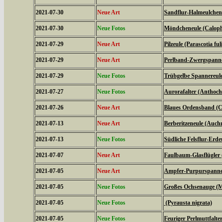
2021-07-30
Neue Art
Sandflur-Halmeulchen (
2021-07-30
Neue Fotos
Möndcheneule (Caloph
2021-07-29
Neue Art
Pilzeule (Parascotia ful
2021-07-29
Neue Art
Perlband-Zwergspanner
2021-07-29
Neue Fotos
Trübgelbe Spannereule 
2021-07-27
Neue Fotos
Aurorafalter (Anthoch
2021-07-26
Neue Art
Blaues Ordensband (Ca
2021-07-13
Neue Art
Berberitzeneule (Auch
2021-07-13
Neue Fotos
Südliche Felsflur-Erde
2021-07-07
Neue Art
Faulbaum-Glasflügler
2021-07-05
Neue Art
Ampfer-Purpurspanner
2021-07-05
Neue Fotos
Großes Ochsenauge (Ma
2021-07-05
Neue Fotos
(Pyrausta nigrata)
2021-07-05
Neue Fotos
Feuriger Perlmuttfalte