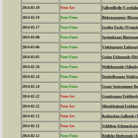
2014-03-19
Neue Art
Falkenlibelle (Corduli
2014-03-19
Neue Fotos
Birkenspanner (Biston 
2014-03-17
Neue Fotos
Großer Fuchs (Nymphal
2014-03-08
Neue Fotos
Springkraut-Blattspan
2014-03-06
Neue Fotos
Violettgrauer Eulensp
2014-03-05
Neue Fotos
Grüne Eicheneule (Dich
2014-02-26
Neue Fotos
Weißdorneule (Allophy
2014-02-24
Neue Fotos
Dunkelbraune Waldran
2014-02-24
Neue Fotos
Graue Spätsommer-Bod
2014-02-22
Neue Art
Graubraune Frühherbs
2014-02-22
Neue Art
Mittelrheintal-Frühhe
2014-02-12
Neue Art
Rotbuchen-Gelbeule (T
2014-02-12
Neue Art
Schlehen-Schmuckspann
2014-02-12
Neue Fotos
Rötliche Herbsteule (A