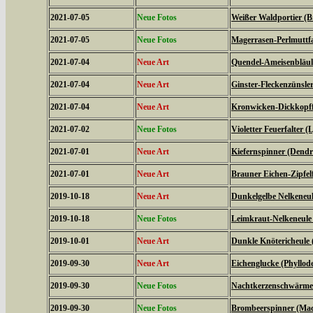
2021-07-05
Neue Fotos
Weißer Waldportier (Br
2021-07-05
Neue Fotos
Magerrasen-Perlmuttfal
2021-07-04
Neue Art
Quendel-Ameisenbläuli
2021-07-04
Neue Art
Ginster-Fleckenzünsler
2021-07-04
Neue Art
Kronwicken-Dickkopffa
2021-07-02
Neue Fotos
Violetter Feuerfalter (
2021-07-01
Neue Art
Kiefernspinner (Dendr
2021-07-01
Neue Art
Brauner Eichen-Zipfelfa
2019-10-18
Neue Art
Dunkelgelbe Nelkeneul
2019-10-18
Neue Fotos
Leimkraut-Nelkeneule
2019-10-01
Neue Art
Dunkle Knötericheule 
2019-09-30
Neue Art
Eichenglucke (Phyllode
2019-09-30
Neue Fotos
Nachtkerzenschwärmer
2019-09-30
Neue Fotos
Brombeerspinner (Macr