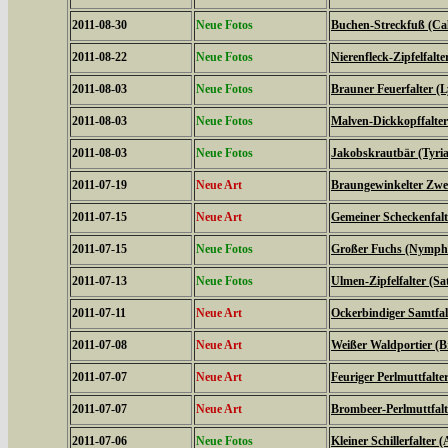
2011-08-30
Neue Fotos
Buchen-Streckfuß (Cal
2011-08-22
Neue Fotos
Nierenfleck-Zipfelfalte
2011-08-03
Neue Fotos
Brauner Feuerfalter (L
2011-08-03
Neue Fotos
Malven-Dickkopffalter
2011-08-03
Neue Fotos
Jakobskrautbär (Tyria
2011-07-19
Neue Art
Braungewinkelter Zwe
2011-07-15
Neue Art
Gemeiner Scheckenfalte
2011-07-15
Neue Fotos
Großer Fuchs (Nymphal
2011-07-13
Neue Fotos
Ulmen-Zipfelfalter (S
2011-07-11
Neue Art
Ockerbindiger Samtfal
2011-07-08
Neue Art
Weißer Waldportier (Br
2011-07-07
Neue Art
Feuriger Perlmuttfalte
2011-07-07
Neue Art
Brombeer-Perlmuttfalt
2011-07-06
Neue Fotos
Kleiner Schillerfalter (