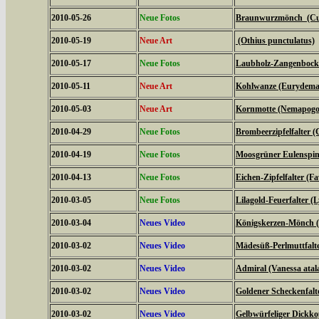
2010-05-26
Neue Fotos
Braunwurzmönch (Cucu
2010-05-19
Neue Art
(Othius punctulatus)
2010-05-17
Neue Fotos
Laubholz-Zangenbock
2010-05-11
Neue Art
Kohlwanze (Eurydema
2010-05-03
Neue Art
Kornmotte (Nemapogon
2010-04-29
Neue Fotos
Brombeerzipfelfalter (
2010-04-19
Neue Fotos
Moosgrüner Eulenspinn
2010-04-13
Neue Fotos
Eichen-Zipfelfalter (F
2010-03-05
Neue Fotos
Lilagold-Feuerfalter (
2010-03-04
Neues Video
Königskerzen-Mönch (C
2010-03-02
Neues Video
Mädesüß-Perlmuttfalte
2010-03-02
Neues Video
Admiral (Vanessa atal
2010-03-02
Neues Video
Goldener Scheckenfalt
2010-03-02
Neues Video
Gelbwürfeliger Dickko