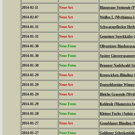
2014-02-11
Neue Art
Blaugraue Steineule (
2014-02-07
Neue Art
Weißes L (Mythimna l
2014-01-31
Neue Art
Schwarzgefleckte Herbs
2014-01-31
Neue Art
Gemeiner Speckkäfer (
2014-01-30
Neue Fotos
Olivgrüner Bindenspan
2014-01-30
Neue Fotos
Später Ginsterspanner 
2014-01-30
Neue Fotos
Brauner Nadelwald-Spa
2014-01-29
Neue Art
Kronwicken-Bläuling 
2014-01-29
Neue Art
Doppeldornige Wimper
2014-01-29
Neue Art
Bleiche Graseule (Myt
2014-01-29
Neue Fotos
Kohleule (Mamestra br
2014-01-28
Neue Fotos
Kleiner Fuchs (Aglais u
2014-01-27
Neue Art
Graublauer Bläuling (
2014-01-27
Neue Fotos
Goldener Scheckenfalt