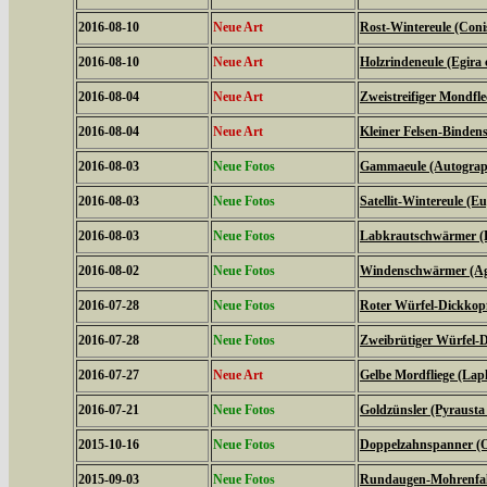
2016-08-10
Neue Art
Rost-Wintereule (Coni
2016-08-10
Neue Art
Holzrindeneule (Egira c
2016-08-04
Neue Art
Zweistreifiger Mondfle
2016-08-04
Neue Art
Kleiner Felsen-Binden
2016-08-03
Neue Fotos
Gammaeule (Autogra
2016-08-03
Neue Fotos
Satellit-Wintereule (Eu
2016-08-03
Neue Fotos
Labkrautschwärmer (Hy
2016-08-02
Neue Fotos
Windenschwärmer (Agr
2016-07-28
Neue Fotos
Roter Würfel-Dickkopff
2016-07-28
Neue Fotos
Zweibrütiger Würfel-D
2016-07-27
Neue Art
Gelbe Mordfliege (Laph
2016-07-21
Neue Fotos
Goldzünsler (Pyrausta
2015-10-16
Neue Fotos
Doppelzahnspanner (O
2015-09-03
Neue Fotos
Rundaugen-Mohrenfalt