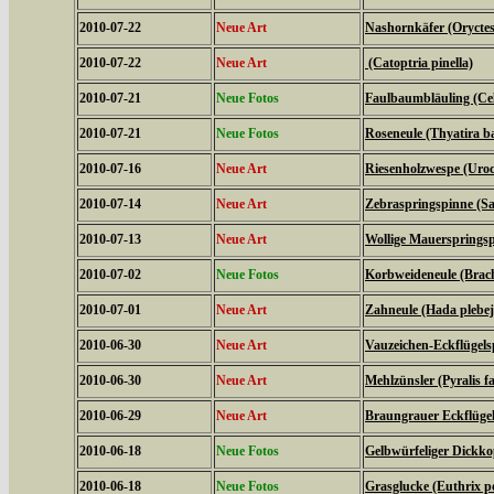
2010-07-22
Neue Art
Nashornkäfer (Oryctes
2010-07-22
Neue Art
(Catoptria pinella)
2010-07-21
Neue Fotos
Faulbaumbläuling (Cel
2010-07-21
Neue Fotos
Roseneule (Thyatira ba
2010-07-16
Neue Art
Riesenholzwespe (Uroc
2010-07-14
Neue Art
Zebraspringspinne (Sal
2010-07-13
Neue Art
Wollige Mauerspringsp
2010-07-02
Neue Fotos
Korbweideneule (Brach
2010-07-01
Neue Art
Zahneule (Hada plebej
2010-06-30
Neue Art
Vauzeichen-Eckflügels
2010-06-30
Neue Art
Mehlzünsler (Pyralis fa
2010-06-29
Neue Art
Braungrauer Eckflügel
2010-06-18
Neue Fotos
Gelbwürfeliger Dickko
2010-06-18
Neue Fotos
Grasglucke (Euthrix po