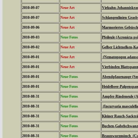
2010-09-07
Neue Art
Vielzahn-Johanniskrau
2010-09-07
Neue Art
Schlangenlinien Gras
2010-09-06
Neue Art
Marmoriertes Gebüsche
2010-09-03
Neue Fotos
Pfeileule (Acronicta psi
2010-09-02
Neue Art
Gelber Lichtnelken-Ka
2010-09-01
Neue Art
(Nematopogon adanson
2010-09-01
Neue Art
Vierbinden Blattspann
2010-09-01
Neue Fotos
Abendpfauenauge (Sme
2010-09-01
Neue Fotos
Heidelbeer-Palpenspan
2010-08-31
Neue Fotos
Ampfer-Rindeneule (Ac
2010-08-31
Neue Fotos
(Incurvaria masculella
2010-08-31
Neue Fotos
Kleiner Rauch-Sackträ
2010-08-31
Neue Fotos
Buchen-Gabelschwanz 
2010-08-31
Neue Fotos
Braunwurzmönch (Cucu