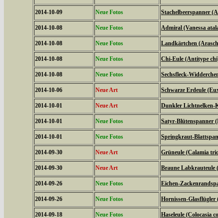
2014-10-09
Neue Fotos
Stachelbeerspanner (A
2014-10-08
Neue Fotos
Admiral (Vanessa atal
2014-10-08
Neue Fotos
Landkärtchen (Arasch
2014-10-08
Neue Fotos
Chi-Eule (Antitype chi
2014-10-08
Neue Fotos
Sechsfleck-Widderchen
2014-10-06
Neue Art
Schwarze Erdeule (Eux
2014-10-01
Neue Art
Dunkler Lichtnelken-K
2014-10-01
Neue Fotos
Satyr-Blütenspanner (
2014-10-01
Neue Fotos
Springkraut-Blattspan
2014-09-30
Neue Art
Grüneule (Calamia tri
2014-09-30
Neue Art
Braune Labkrauteule (
2014-09-26
Neue Fotos
Eichen-Zackenrandspa
2014-09-26
Neue Fotos
Hornissen-Glasflügler 
2014-09-18
Neue Fotos
Haseleule (Colocasia co