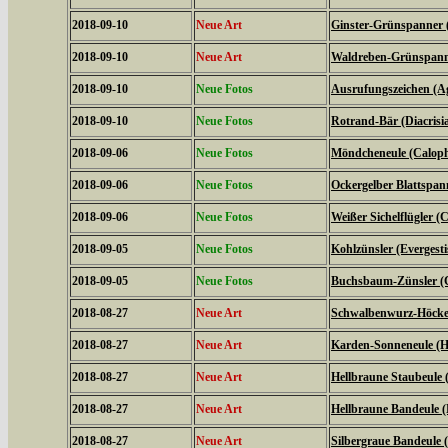
2018-09-10
Neue Art
Ginster-Grünspanner 
2018-09-10
Neue Art
Waldreben-Grünspanne
2018-09-10
Neue Fotos
Ausrufungszeichen (Ag
2018-09-10
Neue Fotos
Rotrand-Bär (Diacrisi
2018-09-06
Neue Fotos
Möndcheneule (Caloph
2018-09-06
Neue Fotos
Ockergelber Blattspa
2018-09-06
Neue Fotos
Weißer Sichelflügler (C
2018-09-05
Neue Fotos
Kohlzünsler (Evergestis
2018-09-05
Neue Fotos
Buchsbaum-Zünsler (C
2018-08-27
Neue Art
Schwalbenwurz-Höckere
2018-08-27
Neue Art
Karden-Sonneneule (Hel
2018-08-27
Neue Art
Hellbraune Staubeule
2018-08-27
Neue Art
Hellbraune Bandeule (N
2018-08-27
Neue Art
Silbergraue Bandeule (