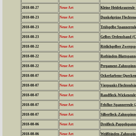
2018-08-27
Neue Art
Kleine Heidekrauteule
2018-08-23
Neue Art
Dunkelgrüne Flechtene
2018-08-23
Neue Art
Trübgelbe Spannereule 
2018-08-23
Neue Art
Gelbes Ordensband (Ca
2018-08-22
Neue Art
Rötlichgelber Zwergsp
2018-08-22
Neue Art
Rotbinden-Blattspanne
2018-08-22
Neue Art
Pergament-Zahnspinne
2018-08-07
Neue Art
Ockerfarbene Quecken
2018-08-07
Neue Art
Vierpunkt-Flechtenbär
2018-08-07
Neue Art
Randfleck-Wickeneule 
2018-08-07
Neue Art
Felsflur-Spannereule (
2018-08-07
Neue Art
Silberfleck-Zahnspinne
2018-08-06
Neue Art
Dreifleck-Pappelspanne
2018-08-06
Neue Art
Weißbinden-Zahnspin