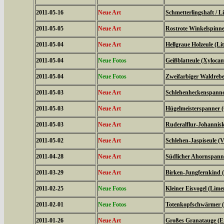
2011-05-16
Neue Art
Schmetterlingshaft / Li
2011-05-05
Neue Art
Rostrote Winkelspinne
2011-05-04
Neue Art
Hellgraue Holzeule (L
2011-05-04
Neue Fotos
Geißblatteule (Xyloca
2011-05-04
Neue Fotos
Zweifarbiger Waldrebe
2011-05-03
Neue Art
Schlehenheckenspanner
2011-05-03
Neue Art
Hügelmeisterspanner (
2011-05-03
Neue Art
Ruderalflur-Johannisk
2011-05-02
Neue Art
Schlehen-Jaspiseule (V
2011-04-28
Neue Art
Südlicher Ahornspanne
2011-03-29
Neue Art
Birken-Jungfernkind (
2011-02-25
Neue Fotos
Kleiner Eisvogel (Limen
2011-02-01
Neue Fotos
Totenkopfschwärmer (
2011-01-26
Neue Art
Großes Granatauge (E