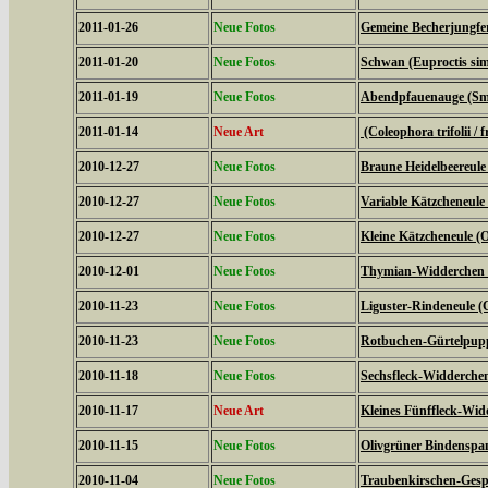
2011-01-26
Neue Fotos
Gemeine Becherjungfe
2011-01-20
Neue Fotos
Schwan (Euproctis simi
2011-01-19
Neue Fotos
Abendpfauenauge (Sme
2011-01-14
Neue Art
(Coleophora trifolii / f
2010-12-27
Neue Fotos
Braune Heidelbeereule 
2010-12-27
Neue Fotos
Variable Kätzcheneule 
2010-12-27
Neue Fotos
Kleine Kätzcheneule (
2010-12-01
Neue Fotos
Thymian-Widderchen (
2010-11-23
Neue Fotos
Liguster-Rindeneule (C
2010-11-23
Neue Fotos
Rotbuchen-Gürtelpupp
2010-11-18
Neue Fotos
Sechsfleck-Widderchen
2010-11-17
Neue Art
Kleines Fünffleck-Wid
2010-11-15
Neue Fotos
Olivgrüner Bindenspan
2010-11-04
Neue Fotos
Traubenkirschen-Gesp