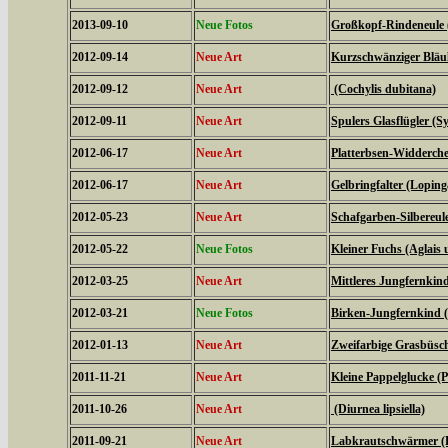
2013-09-10
Neue Fotos
Großkopf-Rindeneule 
2012-09-14
Neue Art
Kurzschwänziger Bläul
2012-09-12
Neue Art
(Cochylis dubitana)
2012-09-11
Neue Art
Spulers Glasflügler (S
2012-06-17
Neue Art
Platterbsen-Widderche
2012-06-17
Neue Art
Gelbringfalter (Loping
2012-05-23
Neue Art
Schafgarben-Silbereu
2012-05-22
Neue Fotos
Kleiner Fuchs (Aglais u
2012-03-25
Neue Art
Mittleres Jungfernkin
2012-03-21
Neue Fotos
Birken-Jungfernkind (
2012-01-13
Neue Art
Zweifarbige Grasbüsche
2011-11-21
Neue Art
Kleine Pappelglucke (
2011-10-26
Neue Art
(Diurnea lipsiella)
2011-09-21
Neue Art
Labkrautschwärmer (Hy