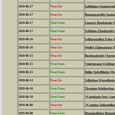
2010-06-17
Neue Art
Gelblinien-Spannereule
2010-06-17
Neue Art
Braungestreifte Spanne
2010-06-17
Neue Fotos
Liguster-Rindeneule (C
2010-06-17
Neue Fotos
Schlehen-Zünslereule (
2010-06-16
Neue Art
Gelbgestreifter Erlen-
2010-06-16
Neue Art
Weißer Zahnspinner (L
2010-06-15
Neue Art
Buchenzünsler (Agrote
2010-06-15
Neue Fotos
Violettgrauer Eckflüge
2010-06-15
Neue Fotos
Heller Sichelflügler (D
2010-06-14
Neue Art
Adlerfarn Wurzelbohre
2010-06-10
Neue Fotos
Thymian-Widderchen (
2010-06-10
Neue Fotos
(Cnephasia Spec. (c
2010-06-09
Neue Art
(Crambus lathoniellus
2010-06-09
Neue Fotos
Braunkolbiger Braundi