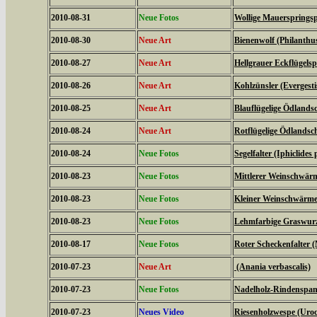
2010-08-31
Neue Fotos
Wollige Mauerspringsp
2010-08-30
Neue Art
Bienenwolf (Philanthu
2010-08-27
Neue Art
Hellgrauer Eckflügels
2010-08-26
Neue Art
Kohlzünsler (Evergestis
2010-08-25
Neue Art
Blauflügelige Ödlands
2010-08-24
Neue Art
Rotflügelige Ödlandsc
2010-08-24
Neue Fotos
Segelfalter (Iphiclides 
2010-08-23
Neue Fotos
Mittlerer Weinschwärme
2010-08-23
Neue Fotos
Kleiner Weinschwärmer 
2010-08-23
Neue Fotos
Lehmfarbige Graswurze
2010-08-17
Neue Fotos
Roter Scheckenfalter 
2010-07-23
Neue Art
(Anania verbascalis)
2010-07-23
Neue Fotos
Nadelholz-Rindenspann
2010-07-23
Neues Video
Riesenholzwespe (Uroc