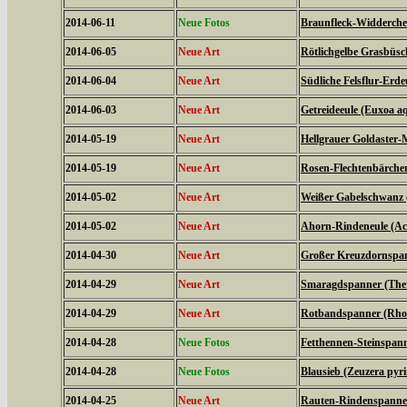
2014-06-11
Neue Fotos
Braunfleck-Widderchen
2014-06-05
Neue Art
Rötlichgelbe Grasbüsc
2014-06-04
Neue Art
Südliche Felsflur-Erde
2014-06-03
Neue Art
Getreideeule (Euxoa aq
2014-05-19
Neue Art
Hellgrauer Goldaster-
2014-05-19
Neue Art
Rosen-Flechtenbärchen
2014-05-02
Neue Art
Weißer Gabelschwanz 
2014-05-02
Neue Art
Ahorn-Rindeneule (Acr
2014-04-30
Neue Art
Großer Kreuzdornspann
2014-04-29
Neue Art
Smaragdspanner (Thet
2014-04-29
Neue Art
Rotbandspanner (Rhod
2014-04-28
Neue Fotos
Fetthennen-Steinspann
2014-04-28
Neue Fotos
Blausieb (Zeuzera pyr
2014-04-25
Neue Art
Rauten-Rindenspanner