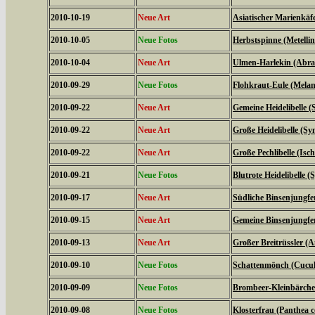
2010-10-19
Neue Art
Asiatischer Marienkäf
2010-10-05
Neue Fotos
Herbstspinne (Metelli
2010-10-04
Neue Art
Ulmen-Harlekin (Abrax
2010-09-29
Neue Fotos
Flohkraut-Eule (Melan
2010-09-22
Neue Art
Gemeine Heidelibelle
2010-09-22
Neue Art
Große Heidelibelle (S
2010-09-22
Neue Art
Große Pechlibelle (Isc
2010-09-21
Neue Fotos
Blutrote Heidelibelle
2010-09-17
Neue Art
Südliche Binsenjungfe
2010-09-15
Neue Art
Gemeine Binsenjungfer
2010-09-13
Neue Art
Großer Breitrüssler (A
2010-09-10
Neue Fotos
Schattenmönch (Cucul
2010-09-09
Neue Fotos
Brombeer-Kleinbärche
2010-09-08
Neue Fotos
Klosterfrau (Panthea c