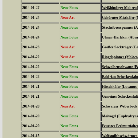
2014-01-27
Neue Fotos
Weißbindiger Mohrenfal
2014-01-24
Neue Art
Gehörnter Mistkäfer (
2014-01-24
Neue Fotos
Stachelbeerspanner (A
2014-01-24
Neue Fotos
Ulmen-Harlekin (Abrax
2014-01-23
Neue Art
Großer Sackträger (Ca
2014-01-22
Neue Art
Ringelspinner (Malaco
2014-01-22
Neue Fotos
Schwalbenschwanz (Pa
2014-01-22
Neue Fotos
Baldrian-Scheckenfalte
2014-01-21
Neue Fotos
Hirschkäfer (Lucanus 
2014-01-21
Neue Fotos
Gemeiner Scheckenfalte
2014-01-20
Neue Art
Schwarzer Weberbock 
2014-01-20
Neue Fotos
Maivogel (Euphydryas
2014-01-20
Neue Fotos
Feuriger Perlmuttfalte
2014-01-15
Neue Fotos
Wolfsmilchschwärmer 