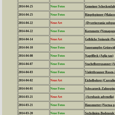
2014-04-25
Neue Fotos
Gemeiner Scheckenfalte
2014-04-25
Neue Fotos
Ringelspinner (Malaco
2014-04-22
Neue Art
(Dyseriocrania subpur
2014-04-22
Neue Fotos
Kornmotte (Nemapogon
2014-04-14
Neue Art
Gelbliche Steineule (Po
2014-04-10
Neue Fotos
Sauerampfer-Grünwidde
2014-04-08
Neue Fotos
Nagelfleck (Aglia tau)
2014-04-07
Neue Fotos
Stachelbeerspanner (A
2014-04-03
Neue Fotos
Violettbrauner Rosen-
2014-04-02
Neue Art
Eichelbohrer (Curculi
2014-04-01
Neue Fotos
Schwarzeck-Zahnspinn
2014-03-21
Neue Art
(Acrobasis advenella)
2014-03-21
Neue Fotos
Hausmutter (Noctua 
2014-03-20
Neue Fotos
Sechslinien-Bodeneule 