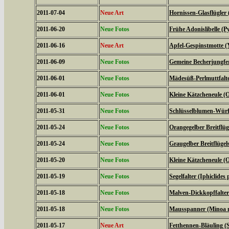
2011-07-04
Neue Art
Hornissen-Glasflügler 
2011-06-20
Neue Fotos
Frühe Adonislibelle 
2011-06-16
Neue Art
Apfel-Gespinstmotte (
2011-06-09
Neue Fotos
Gemeine Becherjungfe
2011-06-01
Neue Fotos
Mädesüß-Perlmuttfalte
2011-06-01
Neue Fotos
Kleine Kätzcheneule (
2011-05-31
Neue Fotos
Schlüsselblumen-Würfe
2011-05-24
Neue Fotos
Orangegelber Breitflüg
2011-05-24
Neue Fotos
Graugelber Breitflügel
2011-05-20
Neue Fotos
Kleine Kätzcheneule (
2011-05-19
Neue Fotos
Segelfalter (Iphiclides 
2011-05-18
Neue Fotos
Malven-Dickkopffalter
2011-05-18
Neue Fotos
Mausspanner (Minoa 
2011-05-17
Neue Art
Fetthennen-Bläuling (S