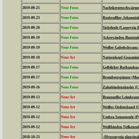
2019-09-25
Neue Fotos
Nachtkerzenschwärmer
2019-09-23
Neue Fotos
Ruderalflur-Johannisk
2019-09-20
Neue Fotos
Sicheleule (Laspeyria f
2019-09-19
Neue Fotos
Ackerwinden-Bunteulch
2019-09-19
Neue Fotos
Weißer Gabelschwanz 
2019-09-18
Neue Art
Natternkopf-Grasminie
2019-09-17
Neue Fotos
Gelblicher Rotbandspa
2019-09-17
Neue Fotos
Brombeerspinner (Macr
2019-09-16
Neue Fotos
Zahnbindenzünsler (C
2019-09-13
Neue Art
Braungelbe Leimkraute
2019-09-12
Neue Art
Weißes Ordensband (C
2019-09-12
Neue Art
Umbra-Sonneneule (P
2019-09-12
Neue Art
Weißbinden-Nelkeneul
2018-10-23
Neue Art
(Hypsopygia glaucinal