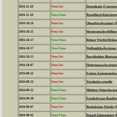
2016-11-10
Neue Art
Dornzikade (Centrotus
2016-11-10
Neue Fotos
Rundflügel-Kätzcheneul
2016-10-24
Neue Art
Oleanderschwärmer (D
2016-10-21
Neue Art
Hornissenschwebfliege 
2016-10-17
Neue Fotos
Kleiner Würfel-Dickko
2016-10-17
Neue Fotos
Wolfsmilchschwärmer 
2016-10-13
Neue Art
Buschhalden-Blattspan
2016-10-07
Neue Art
Fledermausschwärmer (
2016-09-22
Neue Art
Eschen-Zackenrandspa
2016-09-22
Neue Art
Ypsolopha sequella
2016-09-22
Neue Fotos
Mittlerer Weinschwärme
2016-09-20
Neue Fotos
Erpelschwanz-Rauhfußs
2016-09-07
Neue Art
Buchsbaum-Zünsler (C
2016-09-01
Neue Fotos
Pappel-Zahnspinner (P