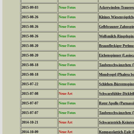
2015-09-03
Neue Fotos
Ackerwinden-Trauereul
2015-08-26
Neue Fotos
Kleines Wiesenvögelc
2015-08-26
Neue Fotos
Gelbbrauner Zahnspin
2015-08-26
Neue Fotos
Wolfsmilch-Ringelspin
2015-08-20
Neue Fotos
Braunfleckiger Perlmutt
2015-08-20
Neue Fotos
Eichenspinner (Lasio
2015-08-18
Neue Fotos
Taubenschwänzchen (M
2015-08-18
Neue Fotos
Mondvogel (Phalera b
2015-07-22
Neue Fotos
Schlehen-Bürstenspinn
2015-07-08
Neue Art
Schwarzfühler-Dickleib
2015-07-07
Neue Fotos
Roter Apollo (Parnassiu
2015-07-07
Neue Fotos
Taubenschwänzchen (M
2014-10-21
Neue Art
Schwarzstrich-Kräuter
2014-10-09
Neue Art
Kompasslattich-Eule (