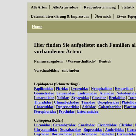
|
|
|
Alle Arten
Alle Artenvideos
Raupenbestimmung
Statistik
|
|
Datenschutzerklärung & Impressum
Über mich
Etwas Topo
Home
Hier finden Sie aufgelistet nach Familien a
vorhandenen Arten:
Namensausgabe in: >Wissenschaftlich<
Deutsch
Vorschaubilder:
einblenden
Lepidoptera (Schmetterlinge)
Papilionidae
|
Pieridae
|
Lycaenidae
|
Nymphalidae
|
Hesperiidae
|
Geometridae
|
Saturniidae
|
Endromidae
|
Arctiidae
|
Notodontid
Limacodidae
|
Nolidae
|
Zygaenidae
|
Cossidae
|
Hepialidae
|
Tortr
Thyrididae
|
Chimabachidae
|
Tineidae
|
Oecophoridae
|
Plutellid
Choreutidae
|
Depressariidae
|
Adelidae
|
Coleophoridae
|
Elachis
Pterophoridae
|
Psychidae
|
Eriocraniidae
Coleoptera (Käfer)
Lucanidae
|
Cerambycidae
|
Carabidae
|
Cicindelidae
|
Cleridae
|
Chrysomelidae
|
Scarabaeidae
|
Buprestidae
|
Anthribidae
|
Curcu
Lagriidae
|
Bostrychidae
|
Tenebrionidae
|
Silphidae
|
Dermestida