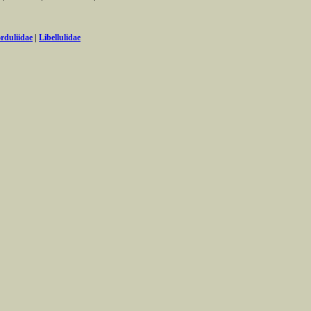
rduliidae
|
Libellulidae