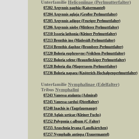
Unterfamilie
Heliconiinae (Perlmutterfalter)
07202 Argynnis paphia (Kaisermantel)
07204 Argynnis aglaja (Großer Perlmuttfalter)
07205 Argynnis adippe (Feuriger Perlmuttfalter)
07206 Argynnis niobe (Mittlerer Perlmuttfalter)
07210 Issoria lathonia (Kleiner Perlmuttfalter)
07213 Brenthis ino (Mädesüß-Perlmuttfalter)
07214 Brenthis daphne (Brombeer-Perlmuttfalter)
07220 Boloria euphrosyne (Veilchen-Perlmuttfalter)
07222 Boloria selene (Braunfleckiger Perlmuttfalter)
07228 Boloria dia (Magerrasen-Perlmuttfalter)
07236 Boloria napaea (Knöterich-Hochalpenperlmuttfalter)
Unterfamilie
Nymphalinae (Edelfalter)
Tribus
Nymphalini
07243 Vanessa atalanta (Admiral)
07245 Vanessa cardui (Distelfalter)
07248 Inachis io (Tagpfauenauge)
07250 Aglais urticae (Kleiner Fuchs)
07252 Polygonia c-album (C-Falter)
07255 Araschnia levana (Landkärtchen)
07257 Nymphalis antiopa (Trauermantel)