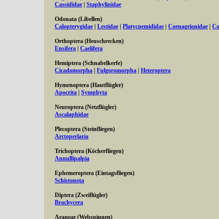
Cassididae
|
Staphylinidae
Odonata (Libellen)
Calopterygidae
|
Lestidae
|
Platycnemididae
|
Coenagrionidae
|
Co
Orthoptera (Heuschrecken)
Ensifera
|
Caelifera
Hemiptera (Schnabelkerfe)
Cicadomorpha
|
Fulgoromorpha
|
Heteroptera
Hymenoptera (Hautflügler)
Apocrita
|
Symphyta
Neuroptera (Netzflügler)
Ascalaphidae
Plecoptera (Steinfliegen)
Arctoperlaria
Trichoptera (Köcherfliegen)
Annullipalpia
Ephemeroptera (Eintagsfliegen)
Schistonota
Diptera (Zweiflügler)
Brachycera
Araneae (Webspinnen)