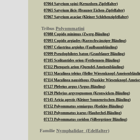
07064 Satyrium spini (Kreuzdorn-Zipfelfalter)
07065 Satyrium ilicis (Brauner Eichen-Zipfelfalter)
07067 Satyrium acaciae (Kleiner Schlehenzipfelfalter)
Tribus
Polyommatini
07088 Cupido minimus (Zwerg-Bläuling)
07093 Cupido argiades (Kurzschwänziger Bläuling)
07097 Celastrina argiolus (Faulbaumbläuling)
07099 Pseudophilotes baton (Graublauer Bläuling)
07105 Scolitantides orion (Fetthennen-Bläuling)
07112 Phengaris arion (Quendel-Ameisenbläuling)
07113 Maculinea teleius (Heller Wiesenknopf-Ameisenbläuli
07114 Maculinea nausithous (Dunkler Wiesenknopf-Ameise
07127 Plebeius argus (Argus-Bläuling)
07129 Plebejus argyrognomon (Kronwicken-Bläuling)
07145 Aricia agestis (Kleiner Sonnenröschen-Bläuling)
07152 Polyommatus semiargus (Rotklee-Bläuling)
07163 Polyommatus icarus (Hauhechel-Bläuling)
07173 Polyommatus coridon (Silbergrüner Bläuling)
Familie
Nymphalidae (Edelfalter)