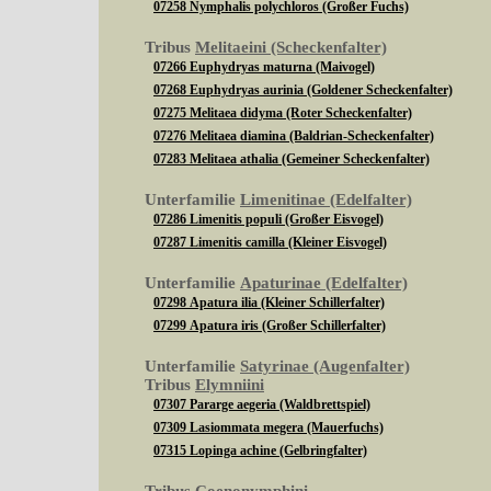
07258 Nymphalis polychloros (Großer Fuchs)
Tribus
Melitaeini (Scheckenfalter)
07266 Euphydryas maturna (Maivogel)
07268 Euphydryas aurinia (Goldener Scheckenfalter)
07275 Melitaea didyma (Roter Scheckenfalter)
07276 Melitaea diamina (Baldrian-Scheckenfalter)
07283 Melitaea athalia (Gemeiner Scheckenfalter)
Unterfamilie
Limenitinae (Edelfalter)
07286 Limenitis populi (Großer Eisvogel)
07287 Limenitis camilla (Kleiner Eisvogel)
Unterfamilie
Apaturinae (Edelfalter)
07298 Apatura ilia (Kleiner Schillerfalter)
07299 Apatura iris (Großer Schillerfalter)
Unterfamilie
Satyrinae (Augenfalter)
Tribus
Elymniini
07307 Pararge aegeria (Waldbrettspiel)
07309 Lasiommata megera (Mauerfuchs)
07315 Lopinga achine (Gelbringfalter)