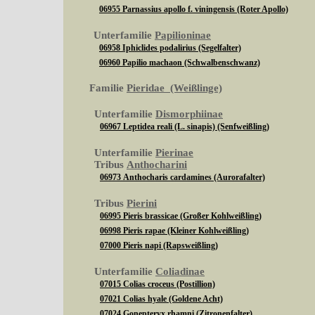
06955 Parnassius apollo f. viningensis (Roter Apollo)
Unterfamilie
Papilioninae
06958 Iphiclides podalirius (Segelfalter)
06960 Papilio machaon (Schwalbenschwanz)
Familie
Pieridae (Weißlinge)
Unterfamilie
Dismorphiinae
06967 Leptidea reali (L. sinapis) (Senfweißling)
Unterfamilie
Pierinae
Tribus
Anthocharini
06973 Anthocharis cardamines (Aurorafalter)
Tribus
Pierini
06995 Pieris brassicae (Großer Kohlweißling)
06998 Pieris rapae (Kleiner Kohlweißling)
07000 Pieris napi (Rapsweißling)
Unterfamilie
Coliadinae
07015 Colias croceus (Postillion)
07021 Colias hyale (Goldene Acht)
07024 Gonepteryx rhamni (Zitronenfalter)