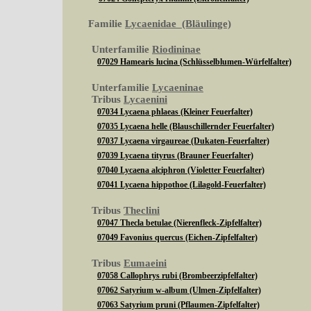
Familie
Lycaenidae (Bläulinge)
Unterfamilie
Riodininae
07029 Hamearis lucina (Schlüsselblumen-Würfelfalter)
Unterfamilie
Lycaeninae
Tribus
Lycaenini
07034 Lycaena phlaeas (Kleiner Feuerfalter)
07035 Lycaena helle (Blauschillernder Feuerfalter)
07037 Lycaena virgaureae (Dukaten-Feuerfalter)
07039 Lycaena tityrus (Brauner Feuerfalter)
07040 Lycaena alciphron (Violetter Feuerfalter)
07041 Lycaena hippothoe (Lilagold-Feuerfalter)
Tribus
Theclini
07047 Thecla betulae (Nierenfleck-Zipfelfalter)
07049 Favonius quercus (Eichen-Zipfelfalter)
Tribus
Eumaeini
07058 Callophrys rubi (Brombeerzipfelfalter)
07062 Satyrium w-album (Ulmen-Zipfelfalter)
07063 Satyrium pruni (Pflaumen-Zipfelfalter)