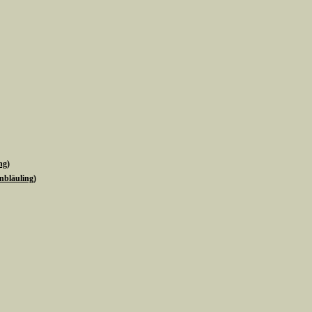
ng)
nbläuling)