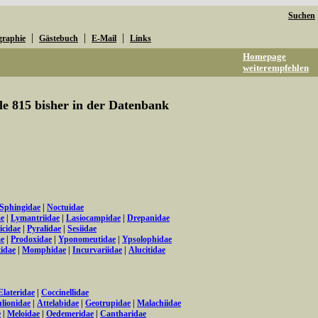
Suchen
|
|
|
graphie
Gästebuch
E-Mail
Links
Homepage
weiterempfehlen
lle 815 bisher in der Datenbank
Sphingidae
|
Noctuidae
ae
|
Lymantriidae
|
Lasiocampidae
|
Drepanidae
icidae
|
Pyralidae
|
Sesiidae
ae
|
Prodoxidae
|
Yponomeutidae
|
Ypsolophidae
tidae
|
Momphidae
|
Incurvariidae
|
Alucitidae
Elateridae
|
Coccinellidae
lionidae
|
Attelabidae
|
Geotrupidae
|
Malachiidae
e
|
Meloidae
|
Oedemeridae
|
Cantharidae