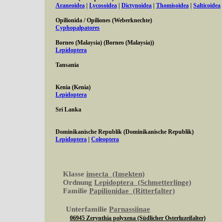
Araneoidea
|
Lycosoidea
|
Dictynoidea
|
Thomisoidea
|
Salticoidea
Opilionida / Opiliones (Weberknechte)
Cyphopalpatores
Borneo (Malaysia) (Borneo (Malaysia))
Lepidoptera
Tansania
Kenia (Kenia)
Lepidoptera
Sri Lanka
Dominikanische Republik (Dominikanische Republik)
Lepidoptera
|
Coleoptera
Klasse
insecta (Insekten)
Ordnung
Lepidoptera (Schmetterlinge)
Familie
Papilionidae (Ritterfalter)
Unterfamilie
Parnassiinae
06945 Zerynthia polyxena (Südlicher Osterluzeifalter)