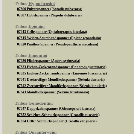
Tribus
Hypochrosini
07606 Pulverspanner (Plagodis pulveraria)
07607 Hobelspanner (Plagodis dolabraria)
Tribus
Epionini
07613 Gelbspanner (Opisthograptis luteolata)
07615 Weiden-Saumbandspanner (Epione repandaria)
07620 Panther-Spanner (Pseudopanthera macularia)
Tribus
Ennomini
07630 Fliederspanner (Apeira syringaria)
07633 Eichen-Zackenrandspanner (Ennomos quercinaria)
07635 Eschen-Zackenrandspanner (Ennomos fuscantaria)
07641 Dreistreifiger Mondfleckspanner (Selenia dentaria)
07642 Zweistreifiger Mondfleckspanner (Selenia lunularia)
07643 Mondfleckspanner (Selenia tetralunaria)
Tribus
Gonodontini
07647 Doppelzahnspanner (Odontopera bidentata)
07652 Schlehen-Schmuckspanner (Crocallis tusciaria)
07654 Heller Schmuckspanner (Crocallis elinguaria)
Tribus
Ourapterygini