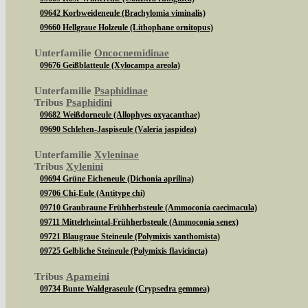
09642 Korbweideneule (Brachylomia viminalis)
09660 Hellgraue Holzeule (Lithophane ornitopus)
Unterfamilie
Oncocnemidinae
09676 Geißblatteule (Xylocampa areola)
Unterfamilie
Psaphidinae
Tribus
Psaphidini
09682 Weißdorneule (Allophyes oxyacanthae)
09690 Schlehen-Jaspiseule (Valeria jaspidea)
Unterfamilie
Xyleninae
Tribus
Xylenini
09694 Grüne Eicheneule (Dichonia aprilina)
09706 Chi-Eule (Antitype chi)
09710 Graubraune Frühherbsteule (Ammoconia caecimacula)
09711 Mittelrheintal-Frühherbsteule (Ammoconia senex)
09721 Blaugraue Steineule (Polymixis xanthomista)
09725 Gelbliche Steineule (Polymixis flavicincta)
Tribus
Apameini
09734 Bunte Waldgraseule (Crypsedra gemmea)