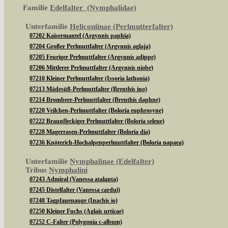
Familie
Edelfalter (Nymphalidae)
Unterfamilie
Heliconiinae (Perlmutterfalter)
07202 Kaisermantel (Argynnis paphia)
07204 Großer Perlmuttfalter (Argynnis aglaja)
07205 Feuriger Perlmuttfalter (Argynnis adippe)
07206 Mittlerer Perlmuttfalter (Argynnis niobe)
07210 Kleiner Perlmuttfalter (Issoria lathonia)
07213 Mädesüß-Perlmuttfalter (Brenthis ino)
07214 Brombeer-Perlmuttfalter (Brenthis daphne)
07220 Veilchen-Perlmuttfalter (Boloria euphrosyne)
07222 Braunfleckiger Perlmuttfalter (Boloria selene)
07228 Magerrasen-Perlmuttfalter (Boloria dia)
07236 Knöterich-Hochalpenperlmuttfalter (Boloria napaea)
Unterfamilie
Nymphalinae (Edelfalter)
Tribus
Nymphalini
07243 Admiral (Vanessa atalanta)
07245 Distelfalter (Vanessa cardui)
07248 Tagpfauenauge (Inachis io)
07250 Kleiner Fuchs (Aglais urticae)
07252 C-Falter (Polygonia c-album)