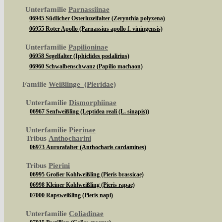
Unterfamilie
Parnassiinae
06945 Südlicher Osterluzeifalter (Zerynthia polyxena)
06955 Roter Apollo (Parnassius apollo f. viningensis)
Unterfamilie
Papilioninae
06958 Segelfalter (Iphiclides podalirius)
06960 Schwalbenschwanz (Papilio machaon)
Familie
Weißlinge (Pieridae)
Unterfamilie
Dismorphiinae
06967 Senfweißling (Leptidea reali (L. sinapis))
Unterfamilie
Pierinae
Tribus
Anthocharini
06973 Aurorafalter (Anthocharis cardamines)
Tribus
Pierini
06995 Großer Kohlweißling (Pieris brassicae)
06998 Kleiner Kohlweißling (Pieris rapae)
07000 Rapsweißling (Pieris napi)
Unterfamilie
Coliadinae