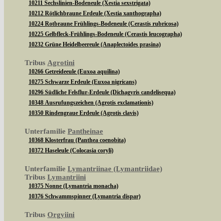
10211 Sechslinien-Bodeneule (Xestia sexstrigata)
10212 Rötlichbraune Erdeule (Xestia xanthographa)
10224 Rotbraune Frühlings-Bodeneule (Cerastis rubricosa)
10225 Gelbfleck-Frühlings-Bodeneule (Cerastis leucographa)
10232 Grüne Heidelbeereule (Anaplectoides prasina)
Tribus
Agrotini
10266 Getreideeule (Euxoa aquilina)
10275 Schwarze Erdeule (Euxoa nigricans)
10296 Südliche Felsflur-Erdeule (Dichagyris candelisequa)
10348 Ausrufungszeichen (Agrotis exclamationis)
10350 Rindengraue Erdeule (Agrotis clavis)
Unterfamilie
Pantheinae
10368 Klosterfrau (Panthea coenobita)
10372 Haseleule (Colocasia coryli)
Unterfamilie
Lymantriinae (Lymantriidae)
Tribus
Lymantriini
10375 Nonne (Lymantria monacha)
10376 Schwammspinner (Lymantria dispar)
Tribus
Orgyiini