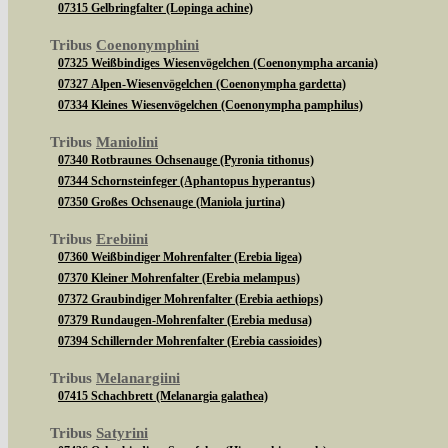
07315 Gelbringfalter (Lopinga achine)
Tribus
Coenonymphini
07325 Weißbindiges Wiesenvögelchen (Coenonympha arcania)
07327 Alpen-Wiesenvögelchen (Coenonympha gardetta)
07334 Kleines Wiesenvögelchen (Coenonympha pamphilus)
Tribus
Maniolini
07340 Rotbraunes Ochsenauge (Pyronia tithonus)
07344 Schornsteinfeger (Aphantopus hyperantus)
07350 Großes Ochsenauge (Maniola jurtina)
Tribus
Erebiini
07360 Weißbindiger Mohrenfalter (Erebia ligea)
07370 Kleiner Mohrenfalter (Erebia melampus)
07372 Graubindiger Mohrenfalter (Erebia aethiops)
07379 Rundaugen-Mohrenfalter (Erebia medusa)
07394 Schillernder Mohrenfalter (Erebia cassioides)
Tribus
Melanargiini
07415 Schachbrett (Melanargia galathea)
Tribus
Satyrini