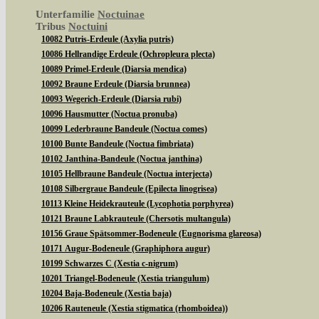
Unterfamilie
Noctuinae
Tribus
Noctuini
10082 Putris-Erdeule (Axylia putris)
10086 Hellrandige Erdeule (Ochropleura plecta)
10089 Primel-Erdeule (Diarsia mendica)
10092 Braune Erdeule (Diarsia brunnea)
10093 Wegerich-Erdeule (Diarsia rubi)
10096 Hausmutter (Noctua pronuba)
10099 Lederbraune Bandeule (Noctua comes)
10100 Bunte Bandeule (Noctua fimbriata)
10102 Janthina-Bandeule (Noctua janthina)
10105 Hellbraune Bandeule (Noctua interjecta)
10108 Silbergraue Bandeule (Epilecta linogrisea)
10113 Kleine Heidekrauteule (Lycophotia porphyrea)
10121 Braune Labkrauteule (Chersotis multangula)
10156 Graue Spätsommer-Bodeneule (Eugnorisma glareosa)
10171 Augur-Bodeneule (Graphiphora augur)
10199 Schwarzes C (Xestia c-nigrum)
10201 Triangel-Bodeneule (Xestia triangulum)
10204 Baja-Bodeneule (Xestia baja)
10206 Rauteneule (Xestia stigmatica (rhomboidea))