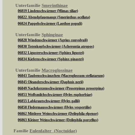
Unterfamilie
Smerinthinae
06819 Lindenschwärmer (Mimas tiliae)
06822 Abendpfauenauge (Smerinthus ocellata)
06824 Pappelschwärmer (Laothoe populi)
Unterfamilie
Sphinginae
06828 Windenschwärmer (Agrius convolvuli)
06830 Totenkopfschwärmer (Acherontia atropos)
06832 Ligusterschwärmer (Sphinx ligustri)
06834 Kiefernschwärmer (Sphinx pinastri)
Unterfamilie
Macroglossinae
06843 Taubenschwänzchen (Macroglossum stellatarum)
06845 Oleanderschwärmer (Daphnis nerii)
06849 Nachtkerzenschwärmer (Proserpinus proserpina)
06853 Wolfsmilchschwärmer (Hyles euphorbiae)
06855 Labkrautschwärmer (Hyles gallii)
06858 Fledermausschwärmer (Hyles vespertilio)
06862 Mittlerer Weinschwärmer (Deilephila elpenor)
06863 Kleiner Weinschwärmer (Deilephila porcellus)
Familie
Eulenfalter (Noctuidae)