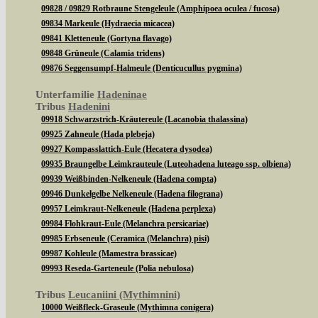
09828 / 09829 Rotbraune Stengeleule (Amphipoea oculea / fucosa)
09834 Markeule (Hydraecia micacea)
09841 Kletteneule (Gortyna flavago)
09848 Grüneule (Calamia tridens)
09876 Seggensumpf-Halmeule (Denticucullus pygmina)
Unterfamilie
Hadeninae
Tribus
Hadenini
09918 Schwarzstrich-Kräutereule (Lacanobia thalassina)
09925 Zahneule (Hada plebeja)
09927 Kompasslattich-Eule (Hecatera dysodea)
09935 Braungelbe Leimkrauteule (Luteohadena luteago ssp. olbiena)
09939 Weißbinden-Nelkeneule (Hadena compta)
09946 Dunkelgelbe Nelkeneule (Hadena filograna)
09957 Leimkraut-Nelkeneule (Hadena perplexa)
09984 Flohkraut-Eule (Melanchra persicariae)
09985 Erbseneule (Ceramica (Melanchra) pisi)
09987 Kohleule (Mamestra brassicae)
09993 Reseda-Garteneule (Polia nebulosa)
Tribus
Leucaniini (Mythimnini)
10000 Weißfleck-Graseule (Mythimna conigera)