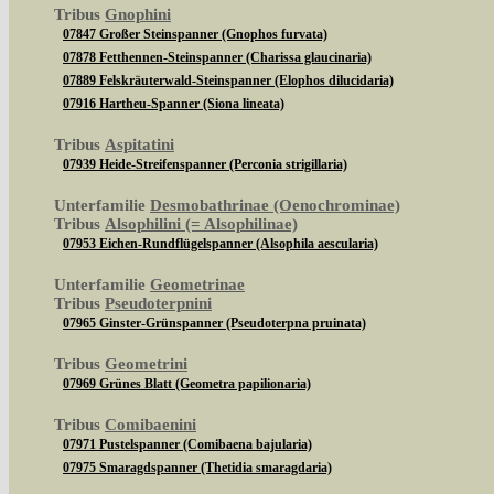
Tribus
Gnophini
07847 Großer Steinspanner (Gnophos furvata)
07878 Fetthennen-Steinspanner (Charissa glaucinaria)
07889 Felskräuterwald-Steinspanner (Elophos dilucidaria)
07916 Hartheu-Spanner (Siona lineata)
Tribus
Aspitatini
07939 Heide-Streifenspanner (Perconia strigillaria)
Unterfamilie
Desmobathrinae (Oenochrominae)
Tribus
Alsophilini (= Alsophilinae)
07953 Eichen-Rundflügelspanner (Alsophila aescularia)
Unterfamilie
Geometrinae
Tribus
Pseudoterpnini
07965 Ginster-Grünspanner (Pseudoterpna pruinata)
Tribus
Geometrini
07969 Grünes Blatt (Geometra papilionaria)
Tribus
Comibaenini
07971 Pustelspanner (Comibaena bajularia)
07975 Smaragdspanner (Thetidia smaragdaria)