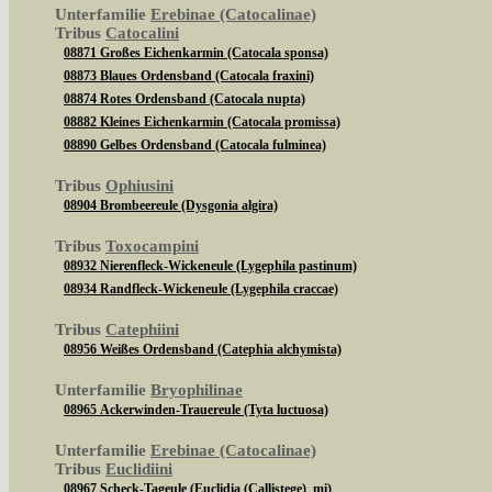
Unterfamilie
Erebinae (Catocalinae)
Tribus
Catocalini
08871 Großes Eichenkarmin (Catocala sponsa)
08873 Blaues Ordensband (Catocala fraxini)
08874 Rotes Ordensband (Catocala nupta)
08882 Kleines Eichenkarmin (Catocala promissa)
08890 Gelbes Ordensband (Catocala fulminea)
Tribus
Ophiusini
08904 Brombeereule (Dysgonia algira)
Tribus
Toxocampini
08932 Nierenfleck-Wickeneule (Lygephila pastinum)
08934 Randfleck-Wickeneule (Lygephila craccae)
Tribus
Catephiini
08956 Weißes Ordensband (Catephia alchymista)
Unterfamilie
Bryophilinae
08965 Ackerwinden-Trauereule (Tyta luctuosa)
Unterfamilie
Erebinae (Catocalinae)
Tribus
Euclidiini
08967 Scheck-Tageule (Euclidia (Callistege) mi)