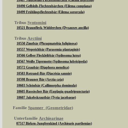
10487 Nadelwald-Flechtenbärchen (Eilema depressa)
10490 Gelbleib-Flechtenbärchen (Eilema complana)
10499 Frühlingsflechtenbär (Eilema sororcula)
Tribus
Syntomini
10521 Braunfleck-Widderchen (Dysauxes ancilla)
Tribus
Arctiini
10550 Zimtbär (Phragmatobia fuliginosa)
10557 Wegerichbär (Parasemia plantaginis)
10566 Gelber Fleckleibbär (Spilosoma lutea)
10567 Weiße Tigermotte (Spilosoma lubricipeda)
10572 Graubär (Diaphora mendica)
10583 Rotrand-Bär (Diacrisia sannio)
10598 Brauner Bär (Arctia caja)
10603 Schönbär (Callimorpha dominula)
10605 Russischer Bär (Euplagia quadripunctaria)
10607 Jakobskrautbär (Tyria jacobaeae)
Familie
Spanner (Geometridae)
Unterfamilie
Archiearinae
07517 Birken-Jungfernkind (Archiearis parthenias)