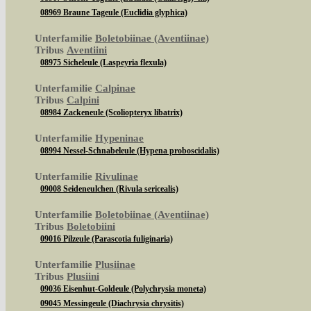
08969 Braune Tageule (Euclidia glyphica)
Unterfamilie
Boletobiinae (Aventiinae)
Tribus
Aventiini
08975 Sicheleule (Laspeyria flexula)
Unterfamilie
Calpinae
Tribus
Calpini
08984 Zackeneule (Scoliopteryx libatrix)
Unterfamilie
Hypeninae
08994 Nessel-Schnabeleule (Hypena proboscidalis)
Unterfamilie
Rivulinae
09008 Seideneulchen (Rivula sericealis)
Unterfamilie
Boletobiinae (Aventiinae)
Tribus
Boletobiini
09016 Pilzeule (Parascotia fuliginaria)
Unterfamilie
Plusiinae
Tribus
Plusiini
09036 Eisenhut-Goldeule (Polychrysia moneta)
09045 Messingeule (Diachrysia chrysitis)