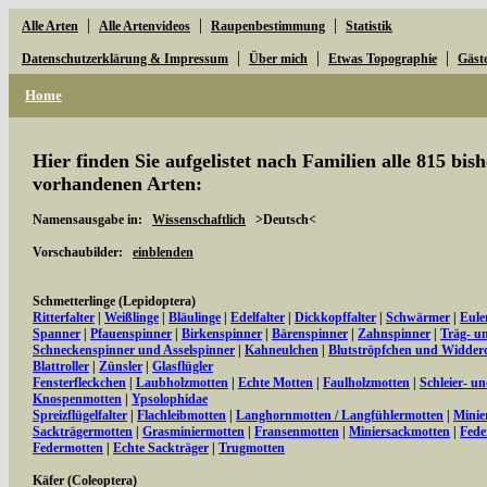
|
|
|
Alle Arten
Alle Artenvideos
Raupenbestimmung
Statistik
|
|
|
Datenschutzerklärung & Impressum
Über mich
Etwas Topographie
Gäst
Home
Hier finden Sie aufgelistet nach Familien alle 815 bi
vorhandenen Arten:
Namensausgabe in:
Wissenschaftlich
>Deutsch<
Vorschaubilder:
einblenden
Schmetterlinge (Lepidoptera)
Ritterfalter
|
Weißlinge
|
Bläulinge
|
Edelfalter
|
Dickkopffalter
|
Schwärmer
|
Eule
Spanner
|
Pfauenspinner
|
Birkenspinner
|
Bärenspinner
|
Zahnspinner
|
Träg- u
Schneckenspinner und Asselspinner
|
Kahneulchen
|
Blutströpfchen und Widder
Blattroller
|
Zünsler
|
Glasflügler
Fensterfleckchen
|
Laubholzmotten
|
Echte Motten
|
Faulholzmotten
|
Schleier- u
Knospenmotten
|
Ypsolophidae
Spreizflügelfalter
|
Flachleibmotten
|
Langhornmotten / Langfühlermotten
|
Minie
Sackträgermotten
|
Grasminiermotten
|
Fransenmotten
|
Miniersackmotten
|
Fede
Federmotten
|
Echte Sackträger
|
Trugmotten
Käfer (Coleoptera)