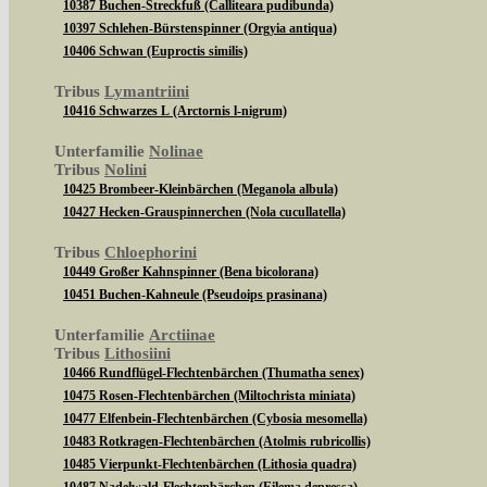
10387 Buchen-Streckfuß (Calliteara pudibunda)
10397 Schlehen-Bürstenspinner (Orgyia antiqua)
10406 Schwan (Euproctis similis)
Tribus
Lymantriini
10416 Schwarzes L (Arctornis l-nigrum)
Unterfamilie
Nolinae
Tribus
Nolini
10425 Brombeer-Kleinbärchen (Meganola albula)
10427 Hecken-Grauspinnerchen (Nola cucullatella)
Tribus
Chloephorini
10449 Großer Kahnspinner (Bena bicolorana)
10451 Buchen-Kahneule (Pseudoips prasinana)
Unterfamilie
Arctiinae
Tribus
Lithosiini
10466 Rundflügel-Flechtenbärchen (Thumatha senex)
10475 Rosen-Flechtenbärchen (Miltochrista miniata)
10477 Elfenbein-Flechtenbärchen (Cybosia mesomella)
10483 Rotkragen-Flechtenbärchen (Atolmis rubricollis)
10485 Vierpunkt-Flechtenbärchen (Lithosia quadra)