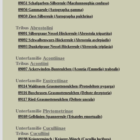
09051 Schafgarben-Silbereule (Macdunnoughia confusa)
09056 Gammaeule (Autographa gamma)
09059 Ziest-Silbereule (Autographa pulchrina)
Tribus
Abrostolini
09091 Silbergraue Nessel-Höckereule (Abrostola tripartita)
09092 Schwalbenwurz-Höckereule (Abrostola asclepiadis)
09093 Dunkelgraue Nessel-Höckereule (Abrostola triplasia)
Unterfamilie
Acontiinae
Tribus
Acontiini
09097 Ackerwinden-Bunteulchen (Acontia (Emmelia) trabealis)
Unterfamilie
Eustrotiinae
09114 Waldrasen-Grasmotteneulchen (Protodeltote pygarga)
09116 Buschrasen-Grasmotteneulchen (Deltote deceptoria)
09117 Ried-Grasmotteneulchen (Deltote uncula)
Unterfamilie
Phytometrinae
09169 Gelblinien-Spannereule (Trisateles emortualis)
Unterfamilie
Cuculliinae
Tribus
Cuculliini
09198 Kräutermönch / Kräuter-Mönch (Cucullia lucifuga)