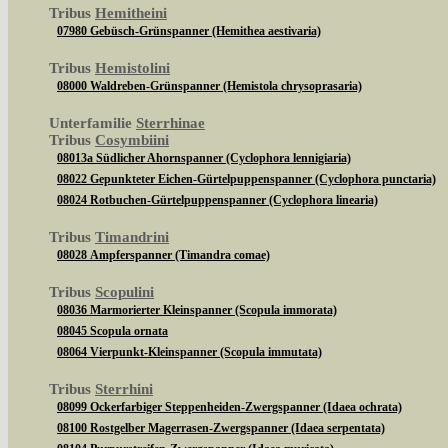
Tribus
Hemitheini
07980 Gebüsch-Grünspanner (Hemithea aestivaria)
Tribus
Hemistolini
08000 Waldreben-Grünspanner (Hemistola chrysoprasaria)
Unterfamilie
Sterrhinae
Tribus
Cosymbiini
08013a Südlicher Ahornspanner (Cyclophora lennigiaria)
08022 Gepunkteter Eichen-Gürtelpuppenspanner (Cyclophora punctaria)
08024 Rotbuchen-Gürtelpuppenspanner (Cyclophora linearia)
Tribus
Timandrini
08028 Ampferspanner (Timandra comae)
Tribus
Scopulini
08036 Marmorierter Kleinspanner (Scopula immorata)
08045 Scopula ornata
08064 Vierpunkt-Kleinspanner (Scopula immutata)
Tribus
Sterrhini
08099 Ockerfarbiger Steppenheiden-Zwergspanner (Idaea ochrata)
08100 Rostgelber Magerrasen-Zwergspanner (Idaea serpentata)