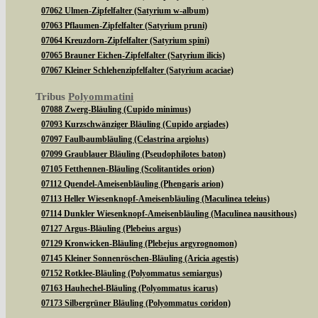
07062 Ulmen-Zipfelfalter (Satyrium w-album)
07063 Pflaumen-Zipfelfalter (Satyrium pruni)
07064 Kreuzdorn-Zipfelfalter (Satyrium spini)
07065 Brauner Eichen-Zipfelfalter (Satyrium ilicis)
07067 Kleiner Schlehenzipfelfalter (Satyrium acaciae)
Tribus
Polyommatini
07088 Zwerg-Bläuling (Cupido minimus)
07093 Kurzschwänziger Bläuling (Cupido argiades)
07097 Faulbaumbläuling (Celastrina argiolus)
07099 Graublauer Bläuling (Pseudophilotes baton)
07105 Fetthennen-Bläuling (Scolitantides orion)
07112 Quendel-Ameisenbläuling (Phengaris arion)
07113 Heller Wiesenknopf-Ameisenbläuling (Maculinea teleius)
07114 Dunkler Wiesenknopf-Ameisenbläuling (Maculinea nausithous)
07127 Argus-Bläuling (Plebeius argus)
07129 Kronwicken-Bläuling (Plebejus argyrognomon)
07145 Kleiner Sonnenröschen-Bläuling (Aricia agestis)
07152 Rotklee-Bläuling (Polyommatus semiargus)
07163 Hauhechel-Bläuling (Polyommatus icarus)
07173 Silbergrüner Bläuling (Polyommatus coridon)