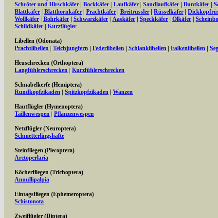
Schröter und Hirschkäfer
|
Bockkäfer
|
Laufkäfer
|
Sandlaufkäfer
|
Buntkäfer
|
S
Blattkäfer
|
Blatthornkäfer
|
Prachtkäfer
|
Breitrüssler
|
Rüsselkäfer
|
Dickkopfrüs
Wollkäfer
|
Bohrkäfer
|
Schwarzkäfer
|
Aaskäfer
|
Speckkäfer
|
Ölkäfer
|
Scheinbo
Schildkäfer
|
Kurzflügler
Libellen (Odonata)
Prachtlibellen
|
Teichjungfern
|
Federlibellen
|
Schlanklibellen
|
Falkenlibellen
|
Seg
Heuschrecken (Orthoptera)
Langfühlerschrecken
|
Kurzfühlerschrecken
Schnabelkerfe (Hemiptera)
Rundkopfzikaden
|
Spitzkopfzikaden
|
Wanzen
Hautflügler (Hymenoptera)
Taillenwespen
|
Pflanzenwespen
Netzflügler (Neuroptera)
Schmetterlingshafte
Steinfliegen (Plecoptera)
Arctoperlaria
Köcherfliegen (Trichoptera)
Annullipalpia
Eintagsfliegen (Ephemeroptera)
Schistonota
Zweiflügler (Diptera)