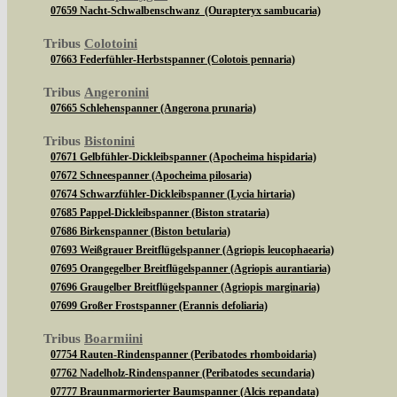
07659 Nacht-Schwalbenschwanz (Ourapteryx sambucaria)
Tribus
Colotoini
07663 Federfühler-Herbstspanner (Colotois pennaria)
Tribus
Angeronini
07665 Schlehenspanner (Angerona prunaria)
Tribus
Bistonini
07671 Gelbfühler-Dickleibspanner (Apocheima hispidaria)
07672 Schneespanner (Apocheima pilosaria)
07674 Schwarzfühler-Dickleibspanner (Lycia hirtaria)
07685 Pappel-Dickleibspanner (Biston strataria)
07686 Birkenspanner (Biston betularia)
07693 Weißgrauer Breitflügelspanner (Agriopis leucophaearia)
07695 Orangegelber Breitflügelspanner (Agriopis aurantiaria)
07696 Graugelber Breitflügelspanner (Agriopis marginaria)
07699 Großer Frostspanner (Erannis defoliaria)
Tribus
Boarmiini
07754 Rauten-Rindenspanner (Peribatodes rhomboidaria)
07762 Nadelholz-Rindenspanner (Peribatodes secundaria)
07777 Braunmarmorierter Baumspanner (Alcis repandata)