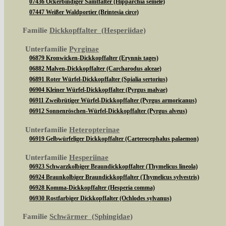
07436 Ockerbindiger Samtfalter (Hipparchia semele)
07447 Weißer Waldportier (Brintesia circe)
Familie
Dickkopffalter (Hesperiidae)
Unterfamilie
Pyrginae
06879 Kronwicken-Dickkopffalter (Erynnis tages)
06882 Malven-Dickkopffalter (Carcharodus alceae)
06891 Roter Würfel-Dickkopffalter (Spialia sertorius)
06904 Kleiner Würfel-Dickkopffalter (Pyrgus malvae)
06911 Zweibrütiger Würfel-Dickkopffalter (Pyrgus armoricanus)
06912 Sonnenröschen-Würfel-Dickkopffalter (Pyrgus alveus)
Unterfamilie
Heteropterinae
06919 Gelbwürfeliger Dickkopffalter (Carterocephalus palaemon)
Unterfamilie
Hesperiinae
06923 Schwarzkolbiger Braundickkopffalter (Thymelicus lineola)
06924 Braunkolbiger Braundickkopffalter (Thymelicus sylvestris)
06928 Komma-Dickkopffalter (Hesperia comma)
06930 Rostfarbiger Dickkopffalter (Ochlodes sylvanus)
Familie
Schwärmer (Sphingidae)