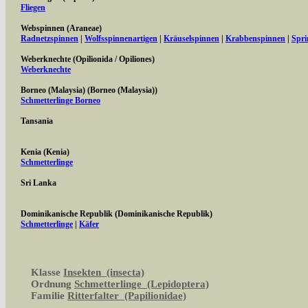
Fliegen
Webspinnen (Araneae)
Radnetzspinnen
|
Wolfsspinnenartigen
|
Kräuselspinnen
|
Krabbenspinnen
|
Spri
Weberknechte (Opilionida / Opiliones)
Weberknechte
Borneo (Malaysia) (Borneo (Malaysia))
Schmetterlinge Borneo
Tansania
Kenia (Kenia)
Schmetterlinge
Sri Lanka
Dominikanische Republik (Dominikanische Republik)
Schmetterlinge
|
Käfer
Klasse
Insekten (insecta)
Ordnung
Schmetterlinge (Lepidoptera)
Familie
Ritterfalter (Papilionidae)