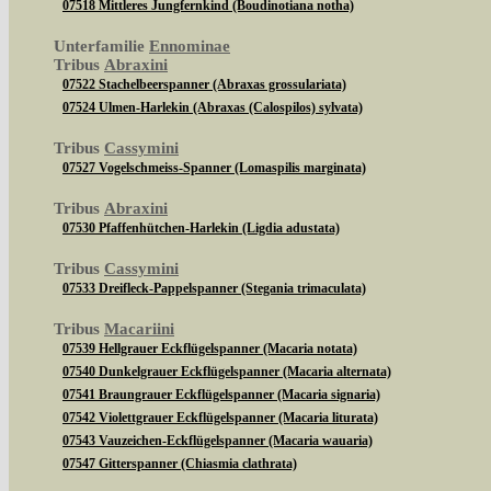
07518 Mittleres Jungfernkind (Boudinotiana notha)
Unterfamilie
Ennominae
Tribus
Abraxini
07522 Stachelbeerspanner (Abraxas grossulariata)
07524 Ulmen-Harlekin (Abraxas (Calospilos) sylvata)
Tribus
Cassymini
07527 Vogelschmeiss-Spanner (Lomaspilis marginata)
Tribus
Abraxini
07530 Pfaffenhütchen-Harlekin (Ligdia adustata)
Tribus
Cassymini
07533 Dreifleck-Pappelspanner (Stegania trimaculata)
Tribus
Macariini
07539 Hellgrauer Eckflügelspanner (Macaria notata)
07540 Dunkelgrauer Eckflügelspanner (Macaria alternata)
07541 Braungrauer Eckflügelspanner (Macaria signaria)
07542 Violettgrauer Eckflügelspanner (Macaria liturata)
07543 Vauzeichen-Eckflügelspanner (Macaria wauaria)
07547 Gitterspanner (Chiasmia clathrata)