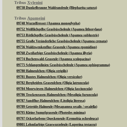
Tribus
Xylenini
09738 Dunkelbraune Waldrandeule (Blepharita satura)
Tribus
Apameini
09748 Wurzelfresser (Apamea monoglypha)
09752 Weißlichgelbe Grasbüscheleule (Apamea lithoxylaea)
09753 Rötlichgelbe Grasbüscheleule (Apamea sublustris)
09755 Große Veränderliche Grasbüscheleule (Apamea crenata)
09756 Waldzwenkenflur-Graseule (Apamea epomidion)
09768 Zweifarbige Grasbüscheleule (Apamea illyria)
09774 Buchenwald-Graseule (Apamea scolopacina)
09775 Schlangenlinien Grasbüscheleule (Apamea ophiogramma)
09780 Halmeulchen (Oligia strigilis)
09781 Buntes Halmeulchen (Oligia versicolor)
09782 Bergheiden-Graseulchen (Oligia latruncula)
09784 Moorwiesen-Halmeulchen (Oligia fasciuncula)
09786 Trockenrasen-Halmeulchen (Mesoligia furuncula)
09787 Sandflur-Halmeulchen (Litoligia literosa)
09789 Getreide-Halmeule (Mesapamea secalis / secalella)
09795 Kleine Sumpfgraseule (Photedes minima)
09797 Ockerfarbene Queckeneule (Eremobia ochroleuca)
09801 Lehmfarbige Graswurzeleule (Luperina testacea)