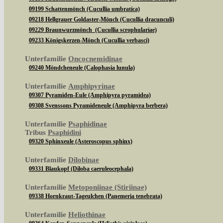
09199 Schattenmönch (Cucullia umbratica)
09218 Hellgrauer Goldaster-Mönch (Cucullia dracunculi)
09229 Braunwurzmönch (Cucullia scrophulariae)
09233 Königskerzen-Mönch (Cucullia verbasci)
Unterfamilie
Oncocnemidinae
09240 Möndcheneule (Calophasia lunula)
Unterfamilie
Amphipyrinae
09307 Pyramiden-Eule (Amphipyra pyramidea)
09308 Svenssons Pyramideneule (Amphipyra berbera)
Unterfamilie
Psaphidinae
Tribus
Psaphidini
09320 Sphinxeule (Asteroscopus sphinx)
Unterfamilie
Dilobinae
09331 Blaukopf (Diloba caeruleocephala)
Unterfamilie
Metoponiinae (Stiriinae)
09338 Hornkraut-Tageulchen (Panemeria tenebrata)
Unterfamilie
Heliothinae