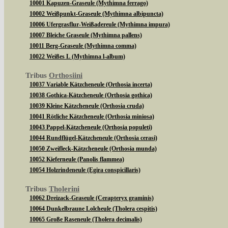
10001 Kapuzen-Graseule (Mythimna ferrago)
10002 Weißpunkt-Graseule (Mythimna albipuncta)
10006 Ufergrasflur-Weißadereule (Mythimna impura)
10007 Bleiche Graseule (Mythimna pallens)
10011 Berg-Graseule (Mythimna comma)
10022 Weißes L (Mythimna l-album)
Tribus
Orthosiini
10037 Variable Kätzcheneule (Orthosia incerta)
10038 Gothica-Kätzcheneule (Orthosia gothica)
10039 Kleine Kätzcheneule (Orthosia cruda)
10041 Rötliche Kätzcheneule (Orthosia miniosa)
10043 Pappel-Kätzcheneule (Orthosia populeti)
10044 Rundflügel-Kätzcheneule (Orthosia cerasi)
10050 Zweifleck-Kätzcheneule (Orthosia munda)
10052 Kieferneule (Panolis flammea)
10054 Holzrindeneule (Egira conspicillaris)
Tribus
Tholerini
10062 Dreizack-Graseule (Cerapteryx graminis)
10064 Dunkelbraune Lolcheule (Tholera cespitis)
10065 Große Raseneule (Tholera decimalis)