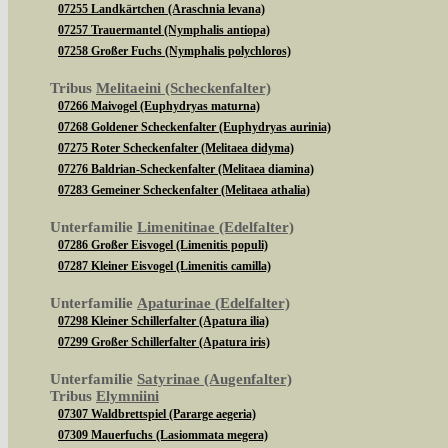
07255 Landkärtchen (Araschnia levana)
07257 Trauermantel (Nymphalis antiopa)
07258 Großer Fuchs (Nymphalis polychloros)
Tribus
Melitaeini (Scheckenfalter)
07266 Maivogel (Euphydryas maturna)
07268 Goldener Scheckenfalter (Euphydryas aurinia)
07275 Roter Scheckenfalter (Melitaea didyma)
07276 Baldrian-Scheckenfalter (Melitaea diamina)
07283 Gemeiner Scheckenfalter (Melitaea athalia)
Unterfamilie
Limenitinae (Edelfalter)
07286 Großer Eisvogel (Limenitis populi)
07287 Kleiner Eisvogel (Limenitis camilla)
Unterfamilie
Apaturinae (Edelfalter)
07298 Kleiner Schillerfalter (Apatura ilia)
07299 Großer Schillerfalter (Apatura iris)
Unterfamilie
Satyrinae (Augenfalter)
Tribus
Elymniini
07307 Waldbrettspiel (Pararge aegeria)
07309 Mauerfuchs (Lasiommata megera)