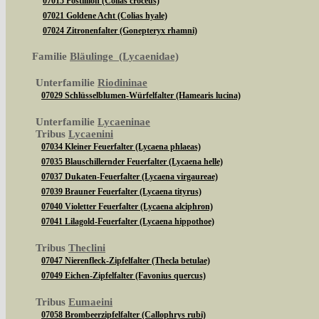
07015 Postillion (Colias croceus)
07021 Goldene Acht (Colias hyale)
07024 Zitronenfalter (Gonepteryx rhamni)
Familie
Bläulinge (Lycaenidae)
Unterfamilie
Riodininae
07029 Schlüsselblumen-Würfelfalter (Hamearis lucina)
Unterfamilie
Lycaeninae
Tribus
Lycaenini
07034 Kleiner Feuerfalter (Lycaena phlaeas)
07035 Blauschillernder Feuerfalter (Lycaena helle)
07037 Dukaten-Feuerfalter (Lycaena virgaureae)
07039 Brauner Feuerfalter (Lycaena tityrus)
07040 Violetter Feuerfalter (Lycaena alciphron)
07041 Lilagold-Feuerfalter (Lycaena hippothoe)
Tribus
Theclini
07047 Nierenfleck-Zipfelfalter (Thecla betulae)
07049 Eichen-Zipfelfalter (Favonius quercus)
Tribus
Eumaeini
07058 Brombeerzipfelfalter (Callophrys rubi)