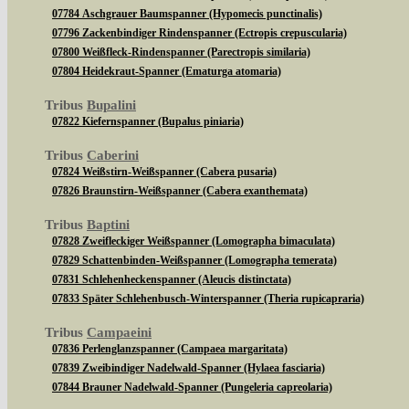
07784 Aschgrauer Baumspanner (Hypomecis punctinalis)
07796 Zackenbindiger Rindenspanner (Ectropis crepuscularia)
07800 Weißfleck-Rindenspanner (Parectropis similaria)
07804 Heidekraut-Spanner (Ematurga atomaria)
Tribus
Bupalini
07822 Kiefernspanner (Bupalus piniaria)
Tribus
Caberini
07824 Weißstirn-Weißspanner (Cabera pusaria)
07826 Braunstirn-Weißspanner (Cabera exanthemata)
Tribus
Baptini
07828 Zweifleckiger Weißspanner (Lomographa bimaculata)
07829 Schattenbinden-Weißspanner (Lomographa temerata)
07831 Schlehenheckenspanner (Aleucis distinctata)
07833 Später Schlehenbusch-Winterspanner (Theria rupicapraria)
Tribus
Campaeini
07836 Perlenglanzspanner (Campaea margaritata)
07839 Zweibindiger Nadelwald-Spanner (Hylaea fasciaria)
07844 Brauner Nadelwald-Spanner (Pungeleria capreolaria)