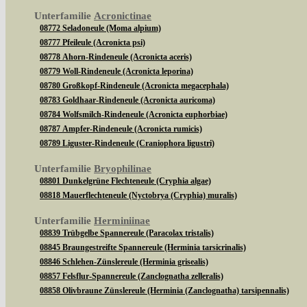
Unterfamilie
Acronictinae
08772 Seladoneule (Moma alpium)
08777 Pfeileule (Acronicta psi)
08778 Ahorn-Rindeneule (Acronicta aceris)
08779 Woll-Rindeneule (Acronicta leporina)
08780 Großkopf-Rindeneule (Acronicta megacephala)
08783 Goldhaar-Rindeneule (Acronicta auricoma)
08784 Wolfsmilch-Rindeneule (Acronicta euphorbiae)
08787 Ampfer-Rindeneule (Acronicta rumicis)
08789 Liguster-Rindeneule (Craniophora ligustri)
Unterfamilie
Bryophilinae
08801 Dunkelgrüne Flechteneule (Cryphia algae)
08818 Mauerflechteneule (Nyctobrya (Cryphia) muralis)
Unterfamilie
Herminiinae
08839 Trübgelbe Spannereule (Paracolax tristalis)
08845 Braungestreifte Spannereule (Herminia tarsicrinalis)
08846 Schlehen-Zünslereule (Herminia grisealis)
08857 Felsflur-Spannereule (Zanclognatha zelleralis)
08858 Olivbraune Zünslereule (Herminia (Zanclognatha) tarsipennalis)