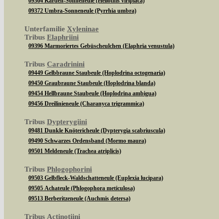
09364 Karden-Sonneneule (Heliothis viriplaca)
09372 Umbra-Sonneneule (Pyrrhia umbra)
Unterfamilie
Xyleninae
Tribus
Elaphriini
09396 Marmoriertes Gebüscheulchen (Elaphria venustula)
Tribus
Caradrinini
09449 Gelbbraune Staubeule (Hoplodrina octogenaria)
09450 Graubraune Staubeule (Hoplodrina blanda)
09454 Hellbraune Staubeule (Hoplodrina ambigua)
09456 Dreilinieneule (Charanyca trigrammica)
Tribus
Dypterygiini
09481 Dunkle Knötericheule (Dypterygia scabriuscula)
09490 Schwarzes Ordensband (Mormo maura)
09501 Meldeneule (Trachea atriplicis)
Tribus
Phlogophorini
09503 Gelbfleck-Waldschatteneule (Euplexia lucipara)
09505 Achateule (Phlogophora meticulosa)
09513 Berberitzeneule (Auchmis detersa)
Tribus
Actinotiini