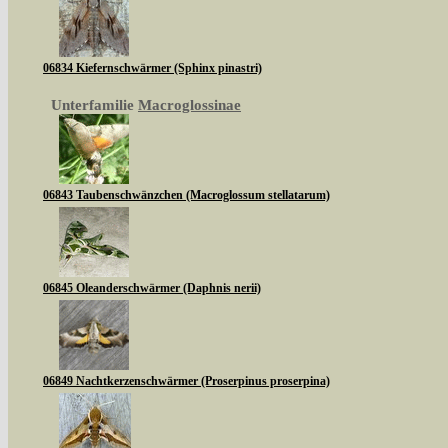
06834 Kiefernschwärmer (Sphinx pinastri)
Unterfamilie
Macroglossinae
06843 Taubenschwänzchen (Macroglossum stellatarum)
06845 Oleanderschwärmer (Daphnis nerii)
06849 Nachtkerzenschwärmer (Proserpinus proserpina)