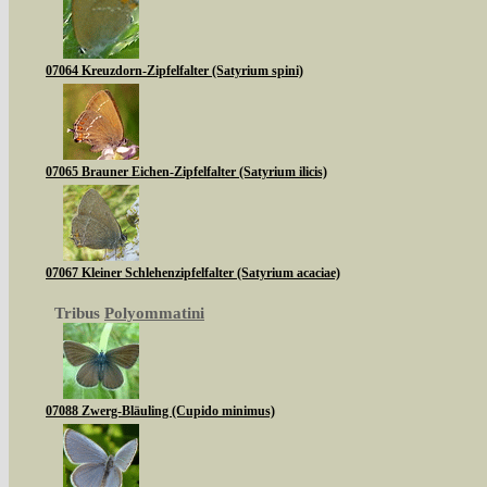
07064 Kreuzdorn-Zipfelfalter (Satyrium spini)
07065 Brauner Eichen-Zipfelfalter (Satyrium ilicis)
07067 Kleiner Schlehenzipfelfalter (Satyrium acaciae)
Tribus
Polyommatini
07088 Zwerg-Bläuling (Cupido minimus)