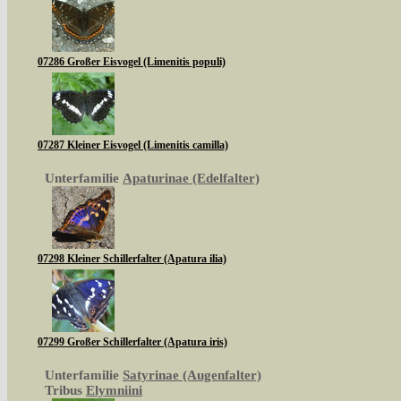
07286 Großer Eisvogel (Limenitis populi)
07287 Kleiner Eisvogel (Limenitis camilla)
Unterfamilie
Apaturinae (Edelfalter)
07298 Kleiner Schillerfalter (Apatura ilia)
07299 Großer Schillerfalter (Apatura iris)
Unterfamilie
Satyrinae (Augenfalter)
Tribus
Elymniini