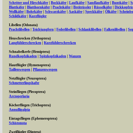
Schröter und Hirschkäfer
|
Bockkäfer
|
Laufkäfer
|
Sandlaufkäfer
|
Buntkäfer
|
S
Blattkäfer
|
Blatthornkäfer
|
Prachtkäfer
|
Breitrüssler
|
Rüsselkäfer
|
Dickkopfrüs
Wollkäfer
|
Bohrkäfer
|
Schwarzkäfer
|
Aaskäfer
|
Speckkäfer
|
Ölkäfer
|
Scheinbo
Schildkäfer
|
Kurzflügler
Libellen (Odonata)
Prachtlibellen
|
Teichjungfern
|
Federlibellen
|
Schlanklibellen
|
Falkenlibellen
|
Seg
Heuschrecken (Orthoptera)
Langfühlerschrecken
|
Kurzfühlerschrecken
Schnabelkerfe (Hemiptera)
Rundkopfzikaden
|
Spitzkopfzikaden
|
Wanzen
Hautflügler (Hymenoptera)
Taillenwespen
|
Pflanzenwespen
Netzflügler (Neuroptera)
Schmetterlingshafte
Steinfliegen (Plecoptera)
Arctoperlaria
Köcherfliegen (Trichoptera)
Annullipalpia
Eintagsfliegen (Ephemeroptera)
Schistonota
Zweiflügler (Diptera)