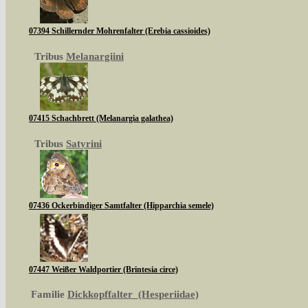
07394 Schillernder Mohrenfalter (Erebia cassioides)
Tribus
Melanargiini
07415 Schachbrett (Melanargia galathea)
Tribus
Satyrini
07436 Ockerbindiger Samtfalter (Hipparchia semele)
07447 Weißer Waldportier (Brintesia circe)
Familie
Dickkopffalter (Hesperiidae)