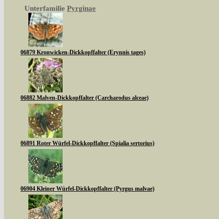
Unterfamilie
Pyrginae
06879 Kronwicken-Dickkopffalter (Erynnis tages)
06882 Malven-Dickkopffalter (Carcharodus alceae)
06891 Roter Würfel-Dickkopffalter (Spialia sertorius)
06904 Kleiner Würfel-Dickkopffalter (Pyrgus malvae)