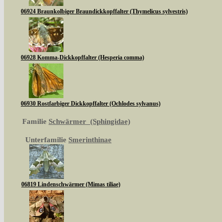
06924 Braunkolbiger Braundickkopffalter (Thymelicus sylvestris)
06928 Komma-Dickkopffalter (Hesperia comma)
06930 Rostfarbiger Dickkopffalter (Ochlodes sylvanus)
Familie
Schwärmer (Sphingidae)
Unterfamilie
Smerinthinae
06819 Lindenschwärmer (Mimas tiliae)