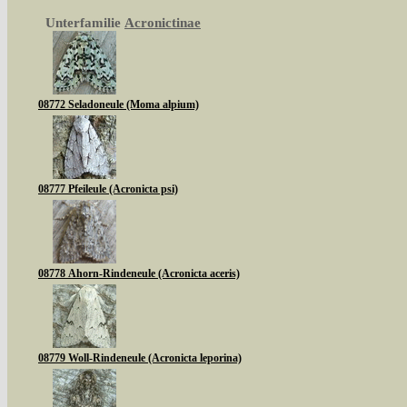
Unterfamilie
Acronictinae
08772 Seladoneule (Moma alpium)
08777 Pfeileule (Acronicta psi)
08778 Ahorn-Rindeneule (Acronicta aceris)
08779 Woll-Rindeneule (Acronicta leporina)