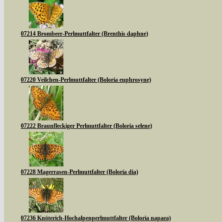
07214 Brombeer-Perlmuttfalter (Brenthis daphne)
07220 Veilchen-Perlmuttfalter (Boloria euphrosyne)
07222 Braunfleckiger Perlmuttfalter (Boloria selene)
07228 Magerrasen-Perlmuttfalter (Boloria dia)
07236 Knöterich-Hochalpenperlmuttfalter (Boloria napaea)