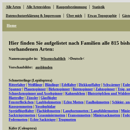
|
|
|
Alle Arten
Alle Artenvideos
Raupenbestimmung
Statistik
|
|
|
Datenschutzerklärung & Impressum
Über mich
Etwas Topographie
Gäst
Home
Hier finden Sie aufgelistet nach Familien alle 815 bi
vorhandenen Arten:
Namensausgabe in:
Wissenschaftlich
>Deutsch<
Vorschaubilder:
ausblenden
Schmetterlinge (Lepidoptera)
Ritterfalter
|
Weißlinge
|
Bläulinge
|
Edelfalter
|
Dickkopffalter
|
Schwärmer
|
Eule
Spanner
|
Pfauenspinner
|
Birkenspinner
|
Bärenspinner
|
Zahnspinner
|
Träg- u
Schneckenspinner und Asselspinner
|
Kahneulchen
|
Blutströpfchen und Widder
Blattroller
|
Zünsler
|
Glasflügler
Fensterfleckchen
|
Laubholzmotten
|
Echte Motten
|
Faulholzmotten
|
Schleier- u
Knospenmotten
|
Ypsolophidae
Spreizflügelfalter
|
Flachleibmotten
|
Langhornmotten / Langfühlermotten
|
Minie
Sackträgermotten
|
Grasminiermotten
|
Fransenmotten
|
Miniersackmotten
|
Fede
Federmotten
|
Echte Sackträger
|
Trugmotten
Käfer (Coleoptera)