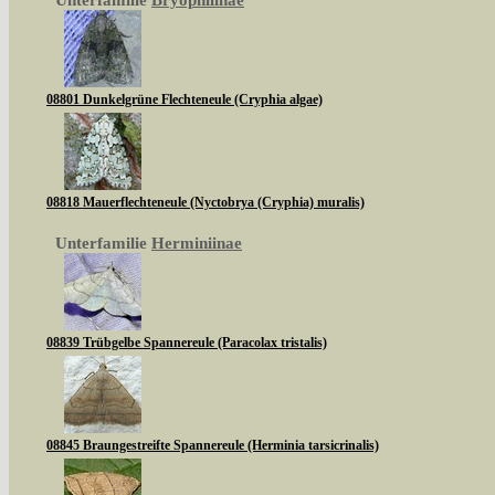
Unterfamilie
Bryophilinae
08801 Dunkelgrüne Flechteneule (Cryphia algae)
08818 Mauerflechteneule (Nyctobrya (Cryphia) muralis)
Unterfamilie
Herminiinae
08839 Trübgelbe Spannereule (Paracolax tristalis)
08845 Braungestreifte Spannereule (Herminia tarsicrinalis)