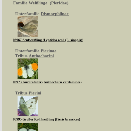
Familie
Weißlinge (Pieridae)
Unterfamilie
Dismorphiinae
06967 Senfweißling (Leptidea reali (L. sinapis))
Unterfamilie
Pierinae
Tribus
Anthocharini
06973 Aurorafalter (Anthocharis cardamines)
Tribus
Pierini
06995 Großer Kohlweißling (Pieris brassicae)