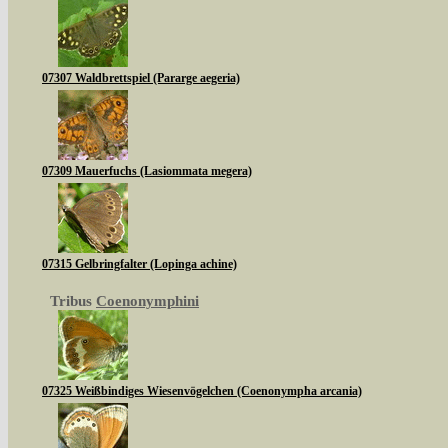
07307 Waldbrettspiel (Pararge aegeria)
07309 Mauerfuchs (Lasiommata megera)
07315 Gelbringfalter (Lopinga achine)
Tribus
Coenonymphini
07325 Weißbindiges Wiesenvögelchen (Coenonympha arcania)