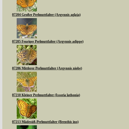
07204 Großer Perlmuttfalter (Argynnis aglaja)
07205 Feuriger Perlmuttfalter (Argynnis adippe)
07206 Mittlerer Perlmuttfalter (Argynnis niobe)
07210 Kleiner Perlmuttfalter (Issoria lathonia)
07213 Mädesüß-Perlmuttfalter (Brenthis ino)