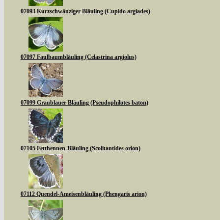
07093 Kurzschwänziger Bläuling (Cupido argiades)
07097 Faulbaumbläuling (Celastrina argiolus)
07099 Graublauer Bläuling (Pseudophilotes baton)
07105 Fetthennen-Bläuling (Scolitantides orion)
07112 Quendel-Ameisenbläuling (Phengaris arion)