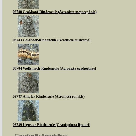
08780 Großkopf-Rindeneule (Acronicta megacephala)
08783 Goldhaar-Rindeneule (Acronicta auricoma)
08784 Wolfsmilch-Rindeneule (Acronicta euphorbiae)
08787 Ampfer-Rindeneule (Acronicta rumicis)
08789 Liguster-Rindeneule (Craniophora ligustri)