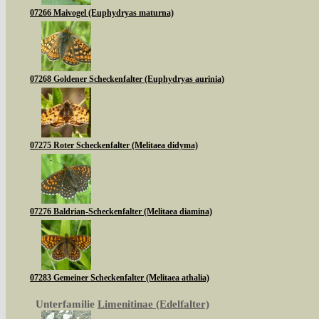
07266 Maivogel (Euphydryas maturna)
07268 Goldener Scheckenfalter (Euphydryas aurinia)
07275 Roter Scheckenfalter (Melitaea didyma)
07276 Baldrian-Scheckenfalter (Melitaea diamina)
07283 Gemeiner Scheckenfalter (Melitaea athalia)
Unterfamilie
Limenitinae (Edelfalter)