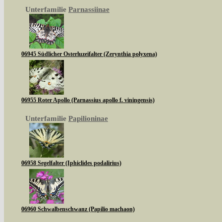
Unterfamilie
Parnassiinae
06945 Südlicher Osterluzeifalter (Zerynthia polyxena)
06955 Roter Apollo (Parnassius apollo f. viningensis)
Unterfamilie
Papilioninae
06958 Segelfalter (Iphiclides podalirius)
06960 Schwalbenschwanz (Papilio machaon)