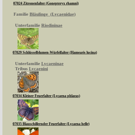
07024 Zitronenfalter (Gonepteryx rhamni)
Familie
Bläulinge (Lycaenidae)
Unterfamilie
Riodininae
07029 Schlüsselblumen-Würfelfalter (Hamearis lucina)
Unterfamilie
Lycaeninae
Tribus
Lycaenini
07034 Kleiner Feuerfalter (Lycaena phlaeas)
07035 Blauschillernder Feuerfalter (Lycaena helle)