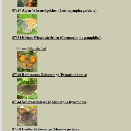
07327 Alpen-Wiesenvögelchen (Coenonympha gardetta)
07334 Kleines Wiesenvögelchen (Coenonympha pamphilus)
Tribus
Maniolini
07340 Rotbraunes Ochsenauge (Pyronia tithonus)
07344 Schornsteinfeger (Aphantopus hyperantus)
07350 Großes Ochsenauge (Maniola jurtina)