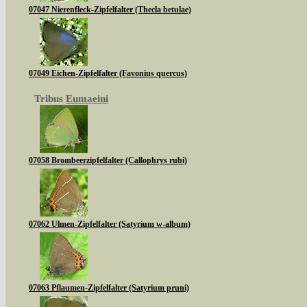
07047 Nierenfleck-Zipfelfalter (Thecla betulae)
07049 Eichen-Zipfelfalter (Favonius quercus)
Tribus
Eumaeini
07058 Brombeerzipfelfalter (Callophrys rubi)
07062 Ulmen-Zipfelfalter (Satyrium w-album)
07063 Pflaumen-Zipfelfalter (Satyrium pruni)