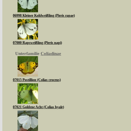
06998 Kleiner Kohlweißling (Pieris rapae)
07000 Rapsweißling (Pieris napi)
Unterfamilie
Coliadinae
07015 Postillion (Colias croceus)
07021 Goldene Acht (Colias hyale)