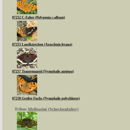
07252 C-Falter (Polygonia c-album)
07255 Landkärtchen (Araschnia levana)
07257 Trauermantel (Nymphalis antiopa)
07258 Großer Fuchs (Nymphalis polychloros)
Tribus
Melitaeini (Scheckenfalter)