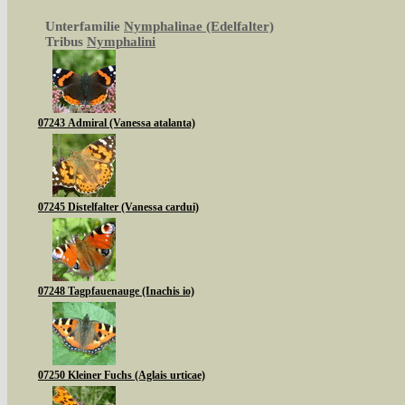
Unterfamilie
Nymphalinae (Edelfalter)
Tribus
Nymphalini
07243 Admiral (Vanessa atalanta)
07245 Distelfalter (Vanessa cardui)
07248 Tagpfauenauge (Inachis io)
07250 Kleiner Fuchs (Aglais urticae)