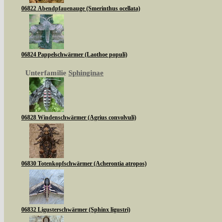
06822 Abendpfauenauge (Smerinthus ocellata)
06824 Pappelschwärmer (Laothoe populi)
Unterfamilie
Sphinginae
06828 Windenschwärmer (Agrius convolvuli)
06830 Totenkopfschwärmer (Acherontia atropos)
06832 Ligusterschwärmer (Sphinx ligustri)