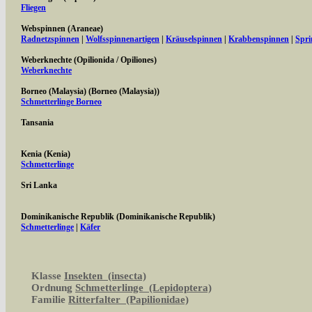
Fliegen
Webspinnen (Araneae)
Radnetzspinnen
|
Wolfsspinnenartigen
|
Kräuselspinnen
|
Krabbenspinnen
|
Spri
Weberknechte (Opilionida / Opiliones)
Weberknechte
Borneo (Malaysia) (Borneo (Malaysia))
Schmetterlinge Borneo
Tansania
Kenia (Kenia)
Schmetterlinge
Sri Lanka
Dominikanische Republik (Dominikanische Republik)
Schmetterlinge
|
Käfer
Klasse
Insekten (insecta)
Ordnung
Schmetterlinge (Lepidoptera)
Familie
Ritterfalter (Papilionidae)