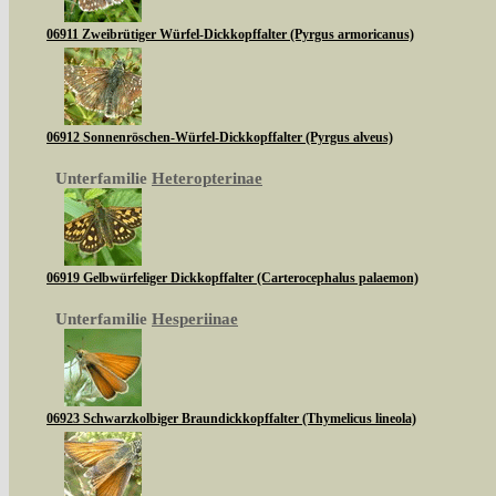
06911 Zweibrütiger Würfel-Dickkopffalter (Pyrgus armoricanus)
06912 Sonnenröschen-Würfel-Dickkopffalter (Pyrgus alveus)
Unterfamilie
Heteropterinae
06919 Gelbwürfeliger Dickkopffalter (Carterocephalus palaemon)
Unterfamilie
Hesperiinae
06923 Schwarzkolbiger Braundickkopffalter (Thymelicus lineola)