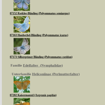
07152 Rotklee-Bläuling (Polyommatus semiargus)
07163 Hauhechel-Bläuling (Polyommatus icarus)
07173 Silbergrüner Bläuling (Polyommatus coridon)
Familie
Edelfalter (Nymphalidae)
Unterfamilie
Heliconiinae (Perlmutterfalter)
07202 Kaisermantel (Argynnis paphia)