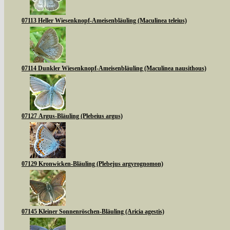
07113 Heller Wiesenknopf-Ameisenbläuling (Maculinea teleius)
07114 Dunkler Wiesenknopf-Ameisenbläuling (Maculinea nausithous)
07127 Argus-Bläuling (Plebeius argus)
07129 Kronwicken-Bläuling (Plebejus argyrognomon)
07145 Kleiner Sonnenröschen-Bläuling (Aricia agestis)