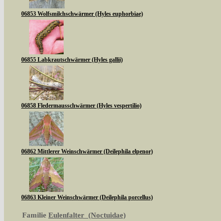
06853 Wolfsmilchschwärmer (Hyles euphorbiae)
06855 Labkrautschwärmer (Hyles gallii)
06858 Fledermausschwärmer (Hyles vespertilio)
06862 Mittlerer Weinschwärmer (Deilephila elpenor)
06863 Kleiner Weinschwärmer (Deilephila porcellus)
Familie
Eulenfalter (Noctuidae)