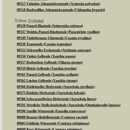
09515 Vielzahn-Johanniskrauteule (Actinotia polyodon)
09518 Ruderalflur-Johanniskrauteule (Chloantha hyperici)
Tribus
Xylenini
09528 Pappel-Blatteule (Ipimorpha subtusa)
09537 Weiden-Pappel-Rindeneule (Parastichtis ypsillon)
09549 Violettbraune Ulmeneule (Cosmia pyralina)
09550 Trapezeule (Cosmia trapezina)
09552 Ockergelbe Escheneule (Atethmia centrago)
09556 Violett-Gelbeule (Xanthia togata)
09557 Rotbuchen-Gelbeule (Tiliacea aurago)
09559 Bleich-Gelbeule (Xanthia icteritia)
09561 Pappel-Gelbeule (Xanthia ocellaris)
09562 Linden-Gelbeule (Xanthia citrago)
09566 Rötlichgelbe Herbsteule (Agrochola circellaris)
09575 Rötliche Herbsteule (Agrochola helvola)
09586 Schwarzgefleckte Herbsteule (Agrochola litura)
09591 Westliche Wollschenkeleule (Agrochola (Omphaloscelis) lunosa)
09596 Satellit-Wintereule (Eupsilia transversa)
09600 Braune Heidelbeereule (Conistra vaccinii)
09603 Feldholz-Wintereule (Conistra rubiginosa)
09609 Rost-Wintereule (Conistra rubiginea)