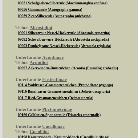
09051 Schafgarben-Silbereule (Macdunnoughia confusa)
09056 Gammaeule (Autographa gamma)
09059 Ziest-Silbereule (Autographa pulchrina)
Tribus
Abrostolini
09091 Silbergraue Nessel-Höckereule (Abrostola tripartita)
09092 Schwalbenwurz-Höckereule (Abrostola asclepiadis)
09093 Dunkelgraue Nessel-Höckereule (Abrostola triplasia)
Unterfamilie
Acontiinae
Tribus
Acontiini
09097 Ackerwinden-Bunteulchen (Acontia (Emmelia) trabealis)
Unterfamilie
Eustrotiinae
09114 Waldrasen-Grasmotteneulchen (Protodeltote pygarga)
09116 Buschrasen-Grasmotteneulchen (Deltote deceptoria)
09117 Ried-Grasmotteneulchen (Deltote uncula)
Unterfamilie
Phytometrinae
09169 Gelblinien-Spannereule (Trisateles emortualis)
Unterfamilie
Cuculliinae
Tribus
Cuculliini
09198 Kräutermönch / Kräuter-Mönch (Cucullia lucifuga)