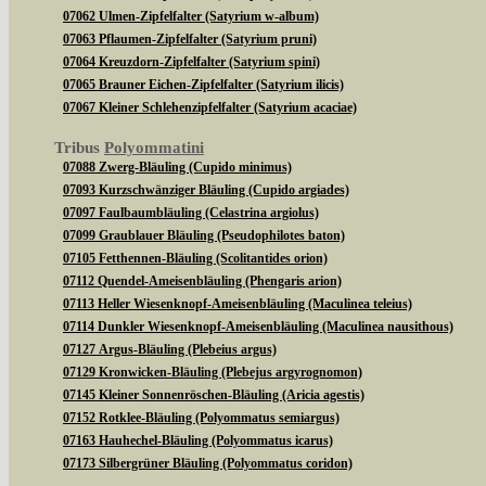
07062 Ulmen-Zipfelfalter (Satyrium w-album)
07063 Pflaumen-Zipfelfalter (Satyrium pruni)
07064 Kreuzdorn-Zipfelfalter (Satyrium spini)
07065 Brauner Eichen-Zipfelfalter (Satyrium ilicis)
07067 Kleiner Schlehenzipfelfalter (Satyrium acaciae)
Tribus
Polyommatini
07088 Zwerg-Bläuling (Cupido minimus)
07093 Kurzschwänziger Bläuling (Cupido argiades)
07097 Faulbaumbläuling (Celastrina argiolus)
07099 Graublauer Bläuling (Pseudophilotes baton)
07105 Fetthennen-Bläuling (Scolitantides orion)
07112 Quendel-Ameisenbläuling (Phengaris arion)
07113 Heller Wiesenknopf-Ameisenbläuling (Maculinea teleius)
07114 Dunkler Wiesenknopf-Ameisenbläuling (Maculinea nausithous)
07127 Argus-Bläuling (Plebeius argus)
07129 Kronwicken-Bläuling (Plebejus argyrognomon)
07145 Kleiner Sonnenröschen-Bläuling (Aricia agestis)
07152 Rotklee-Bläuling (Polyommatus semiargus)
07163 Hauhechel-Bläuling (Polyommatus icarus)
07173 Silbergrüner Bläuling (Polyommatus coridon)