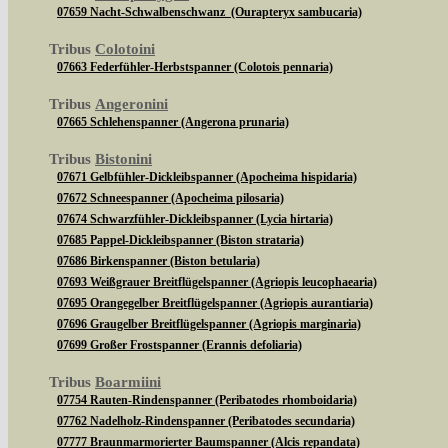
07659 Nacht-Schwalbenschwanz (Ourapteryx sambucaria)
Tribus
Colotoini
07663 Federfühler-Herbstspanner (Colotois pennaria)
Tribus
Angeronini
07665 Schlehenspanner (Angerona prunaria)
Tribus
Bistonini
07671 Gelbfühler-Dickleibspanner (Apocheima hispidaria)
07672 Schneespanner (Apocheima pilosaria)
07674 Schwarzfühler-Dickleibspanner (Lycia hirtaria)
07685 Pappel-Dickleibspanner (Biston strataria)
07686 Birkenspanner (Biston betularia)
07693 Weißgrauer Breitflügelspanner (Agriopis leucophaearia)
07695 Orangegelber Breitflügelspanner (Agriopis aurantiaria)
07696 Graugelber Breitflügelspanner (Agriopis marginaria)
07699 Großer Frostspanner (Erannis defoliaria)
Tribus
Boarmiini
07754 Rauten-Rindenspanner (Peribatodes rhomboidaria)
07762 Nadelholz-Rindenspanner (Peribatodes secundaria)
07777 Braunmarmorierter Baumspanner (Alcis repandata)