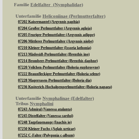
Familie
Edelfalter (Nymphalidae)
Unterfamilie
Heliconiinae (Perlmutterfalter)
07202 Kaisermantel (Argynnis paphia)
07204 Großer Perlmuttfalter (Argynnis aglaja)
07205 Feuriger Perlmuttfalter (Argynnis adippe)
07206 Mittlerer Perlmuttfalter (Argynnis niobe)
07210 Kleiner Perlmuttfalter (Issoria lathonia)
07213 Mädesüß-Perlmuttfalter (Brenthis ino)
07214 Brombeer-Perlmuttfalter (Brenthis daphne)
07220 Veilchen-Perlmuttfalter (Boloria euphrosyne)
07222 Braunfleckiger Perlmuttfalter (Boloria selene)
07228 Magerrasen-Perlmuttfalter (Boloria dia)
07236 Knöterich-Hochalpenperlmuttfalter (Boloria napaea)
Unterfamilie
Nymphalinae (Edelfalter)
Tribus
Nymphalini
07243 Admiral (Vanessa atalanta)
07245 Distelfalter (Vanessa cardui)
07248 Tagpfauenauge (Inachis io)
07250 Kleiner Fuchs (Aglais urticae)
07252 C-Falter (Polygonia c-album)