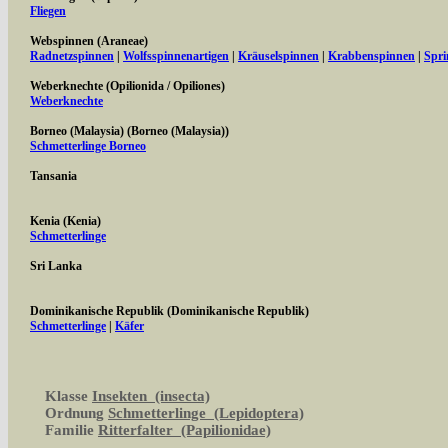
Fliegen
Webspinnen (Araneae)
Radnetzspinnen
|
Wolfsspinnenartigen
|
Kräuselspinnen
|
Krabbenspinnen
|
Spri
Weberknechte (Opilionida / Opiliones)
Weberknechte
Borneo (Malaysia) (Borneo (Malaysia))
Schmetterlinge Borneo
Tansania
Kenia (Kenia)
Schmetterlinge
Sri Lanka
Dominikanische Republik (Dominikanische Republik)
Schmetterlinge
|
Käfer
Klasse
Insekten (insecta)
Ordnung
Schmetterlinge (Lepidoptera)
Familie
Ritterfalter (Papilionidae)