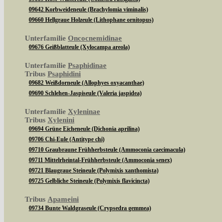
09642 Korbweideneule (Brachylomia viminalis)
09660 Hellgraue Holzeule (Lithophane ornitopus)
Unterfamilie
Oncocnemidinae
09676 Geißblatteule (Xylocampa areola)
Unterfamilie
Psaphidinae
Tribus
Psaphidini
09682 Weißdorneule (Allophyes oxyacanthae)
09690 Schlehen-Jaspiseule (Valeria jaspidea)
Unterfamilie
Xyleninae
Tribus
Xylenini
09694 Grüne Eicheneule (Dichonia aprilina)
09706 Chi-Eule (Antitype chi)
09710 Graubraune Frühherbsteule (Ammoconia caecimacula)
09711 Mittelrheintal-Frühherbsteule (Ammoconia senex)
09721 Blaugraue Steineule (Polymixis xanthomista)
09725 Gelbliche Steineule (Polymixis flavicincta)
Tribus
Apameini
09734 Bunte Waldgraseule (Crypsedra gemmea)