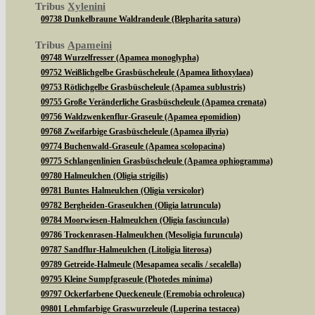
Tribus
Xylenini
09738 Dunkelbraune Waldrandeule (Blepharita satura)
Tribus
Apameini
09748 Wurzelfresser (Apamea monoglypha)
09752 Weißlichgelbe Grasbüscheleule (Apamea lithoxylaea)
09753 Rötlichgelbe Grasbüscheleule (Apamea sublustris)
09755 Große Veränderliche Grasbüscheleule (Apamea crenata)
09756 Waldzwenkenflur-Graseule (Apamea epomidion)
09768 Zweifarbige Grasbüscheleule (Apamea illyria)
09774 Buchenwald-Graseule (Apamea scolopacina)
09775 Schlangenlinien Grasbüscheleule (Apamea ophiogramma)
09780 Halmeulchen (Oligia strigilis)
09781 Buntes Halmeulchen (Oligia versicolor)
09782 Bergheiden-Graseulchen (Oligia latruncula)
09784 Moorwiesen-Halmeulchen (Oligia fasciuncula)
09786 Trockenrasen-Halmeulchen (Mesoligia furuncula)
09787 Sandflur-Halmeulchen (Litoligia literosa)
09789 Getreide-Halmeule (Mesapamea secalis / secalella)
09795 Kleine Sumpfgraseule (Photedes minima)
09797 Ockerfarbene Queckeneule (Eremobia ochroleuca)
09801 Lehmfarbige Graswurzeleule (Luperina testacea)