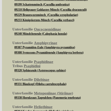
09199 Schattenmönch (Cucullia umbratica)
09218 Hellgrauer Goldaster-Mönch (Cucullia dracunculi)
09229 Braunwurzmönch (Cucullia scrophulariae)
09233 Königskerzen-Mönch (Cucullia verbasci)
Unterfamilie
Oncocnemidinae
09240 Möndcheneule (Calophasia lunula)
Unterfamilie
Amphipyrinae
09307 Pyramiden-Eule (Amphipyra pyramidea)
09308 Svenssons Pyramideneule (Amphipyra berbera)
Unterfamilie
Psaphidinae
Tribus
Psaphidini
09320 Sphinxeule (Asteroscopus sphinx)
Unterfamilie
Dilobinae
09331 Blaukopf (Diloba caeruleocephala)
Unterfamilie
Metoponiinae (Stiriinae)
09338 Hornkraut-Tageulchen (Panemeria tenebrata)
Unterfamilie
Heliothinae