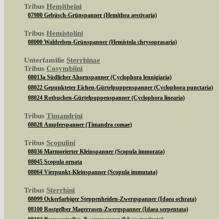
Tribus
Hemitheini
07980 Gebüsch-Grünspanner (Hemithea aestivaria)
Tribus
Hemistolini
08000 Waldreben-Grünspanner (Hemistola chrysoprasaria)
Unterfamilie
Sterrhinae
Tribus
Cosymbiini
08013a Südlicher Ahornspanner (Cyclophora lennigiaria)
08022 Gepunkteter Eichen-Gürtelpuppenspanner (Cyclophora punctaria)
08024 Rotbuchen-Gürtelpuppenspanner (Cyclophora linearia)
Tribus
Timandrini
08028 Ampferspanner (Timandra comae)
Tribus
Scopulini
08036 Marmorierter Kleinspanner (Scopula immorata)
08045 Scopula ornata
08064 Vierpunkt-Kleinspanner (Scopula immutata)
Tribus
Sterrhini
08099 Ockerfarbiger Steppenheiden-Zwergspanner (Idaea ochrata)
08100 Rostgelber Magerrasen-Zwergspanner (Idaea serpentata)