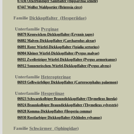
07436 Ockerbindiger Samtfalter (Hipparchia semele)
07447 Weißer Waldportier (Brintesia circe)
Familie
Dickkopffalter (Hesperiidae)
Unterfamilie
Pyrginae
06879 Kronwicken-Dickkopffalter (Erynnis tages)
06882 Malven-Dickkopffalter (Carcharodus alceae)
06891 Roter Würfel-Dickkopffalter (Spialia sertorius)
06904 Kleiner Würfel-Dickkopffalter (Pyrgus malvae)
06911 Zweibrütiger Würfel-Dickkopffalter (Pyrgus armoricanus)
06912 Sonnenröschen-Würfel-Dickkopffalter (Pyrgus alveus)
Unterfamilie
Heteropterinae
06919 Gelbwürfeliger Dickkopffalter (Carterocephalus palaemon)
Unterfamilie
Hesperiinae
06923 Schwarzkolbiger Braundickkopffalter (Thymelicus lineola)
06924 Braunkolbiger Braundickkopffalter (Thymelicus sylvestris)
06928 Komma-Dickkopffalter (Hesperia comma)
06930 Rostfarbiger Dickkopffalter (Ochlodes sylvanus)
Familie
Schwärmer (Sphingidae)