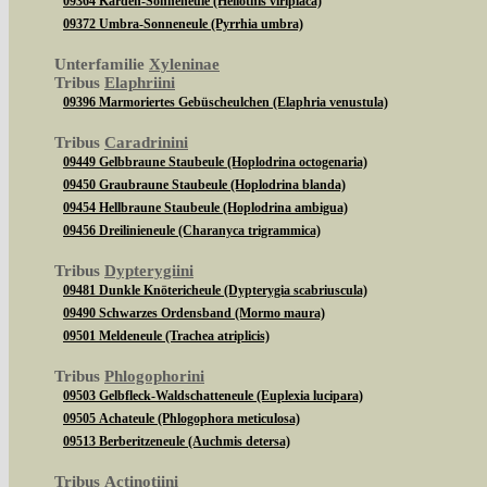
09364 Karden-Sonneneule (Heliothis viriplaca)
09372 Umbra-Sonneneule (Pyrrhia umbra)
Unterfamilie
Xyleninae
Tribus
Elaphriini
09396 Marmoriertes Gebüscheulchen (Elaphria venustula)
Tribus
Caradrinini
09449 Gelbbraune Staubeule (Hoplodrina octogenaria)
09450 Graubraune Staubeule (Hoplodrina blanda)
09454 Hellbraune Staubeule (Hoplodrina ambigua)
09456 Dreilinieneule (Charanyca trigrammica)
Tribus
Dypterygiini
09481 Dunkle Knötericheule (Dypterygia scabriuscula)
09490 Schwarzes Ordensband (Mormo maura)
09501 Meldeneule (Trachea atriplicis)
Tribus
Phlogophorini
09503 Gelbfleck-Waldschatteneule (Euplexia lucipara)
09505 Achateule (Phlogophora meticulosa)
09513 Berberitzeneule (Auchmis detersa)
Tribus
Actinotiini