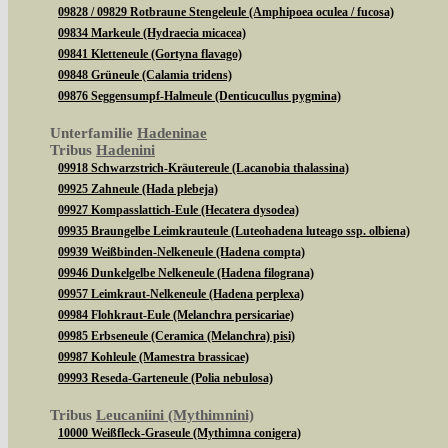
09828 / 09829 Rotbraune Stengeleule (Amphipoea oculea / fucosa)
09834 Markeule (Hydraecia micacea)
09841 Kletteneule (Gortyna flavago)
09848 Grüneule (Calamia tridens)
09876 Seggensumpf-Halmeule (Denticucullus pygmina)
Unterfamilie
Hadeninae
Tribus
Hadenini
09918 Schwarzstrich-Kräutereule (Lacanobia thalassina)
09925 Zahneule (Hada plebeja)
09927 Kompasslattich-Eule (Hecatera dysodea)
09935 Braungelbe Leimkrauteule (Luteohadena luteago ssp. olbiena)
09939 Weißbinden-Nelkeneule (Hadena compta)
09946 Dunkelgelbe Nelkeneule (Hadena filograna)
09957 Leimkraut-Nelkeneule (Hadena perplexa)
09984 Flohkraut-Eule (Melanchra persicariae)
09985 Erbseneule (Ceramica (Melanchra) pisi)
09987 Kohleule (Mamestra brassicae)
09993 Reseda-Garteneule (Polia nebulosa)
Tribus
Leucaniini (Mythimnini)
10000 Weißfleck-Graseule (Mythimna conigera)