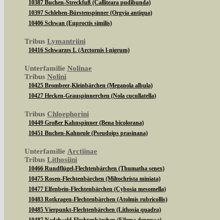
10387 Buchen-Streckfuß (Calliteara pudibunda)
10397 Schlehen-Bürstenspinner (Orgyia antiqua)
10406 Schwan (Euproctis similis)
Tribus
Lymantriini
10416 Schwarzes L (Arctornis l-nigrum)
Unterfamilie
Nolinae
Tribus
Nolini
10425 Brombeer-Kleinbärchen (Meganola albula)
10427 Hecken-Grauspinnerchen (Nola cucullatella)
Tribus
Chloephorini
10449 Großer Kahnspinner (Bena bicolorana)
10451 Buchen-Kahneule (Pseudoips prasinana)
Unterfamilie
Arctiinae
Tribus
Lithosiini
10466 Rundflügel-Flechtenbärchen (Thumatha senex)
10475 Rosen-Flechtenbärchen (Miltochrista miniata)
10477 Elfenbein-Flechtenbärchen (Cybosia mesomella)
10483 Rotkragen-Flechtenbärchen (Atolmis rubricollis)
10485 Vierpunkt-Flechtenbärchen (Lithosia quadra)