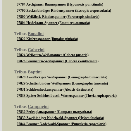
07784 Aschgrauer Baumspanner (Hypomecis punctinalis)
07796 Zackenbindiger Rindenspanner (Ectropis crepuscularia)
07800 Weißfleck-Rindenspanner (Parectropis similaria)
07804 Heidekraut-Spanner (Ematurga atomaria)
Tribus
Bupalini
07822 Kiefernspanner (Bupalus piniaria)
Tribus
Caberini
07824 Weißstirn-Weißspanner (Cabera pusaria)
07826 Braunstirn-Weißspanner (Cabera exanthemata)
Tribus
Baptini
07828 Zweifleckiger Weißspanner (Lomographa bimaculata)
07829 Schattenbinden-Weißspanner (Lomographa temerata)
07831 Schlehenheckenspanner (Aleucis distinctata)
07833 Später Schlehenbusch-Winterspanner (Theria rupicapraria)
Tribus
Campaeini
07836 Perlenglanzspanner (Campaea margaritata)
07839 Zweibindiger Nadelwald-Spanner (Hylaea fasciaria)
07844 Brauner Nadelwald-Spanner (Pungeleria capreolaria)