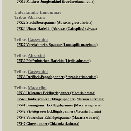
07518 Mittleres Jungfernkind (Boudinotiana notha)
Unterfamilie
Ennominae
Tribus
Abraxini
07522 Stachelbeerspanner (Abraxas grossulariata)
07524 Ulmen-Harlekin (Abraxas (Calospilos) sylvata)
Tribus
Cassymini
07527 Vogelschmeiss-Spanner (Lomaspilis marginata)
Tribus
Abraxini
07530 Pfaffenhütchen-Harlekin (Ligdia adustata)
Tribus
Cassymini
07533 Dreifleck-Pappelspanner (Stegania trimaculata)
Tribus
Macariini
07539 Hellgrauer Eckflügelspanner (Macaria notata)
07540 Dunkelgrauer Eckflügelspanner (Macaria alternata)
07541 Braungrauer Eckflügelspanner (Macaria signaria)
07542 Violettgrauer Eckflügelspanner (Macaria liturata)
07543 Vauzeichen-Eckflügelspanner (Macaria wauaria)
07547 Gitterspanner (Chiasmia clathrata)