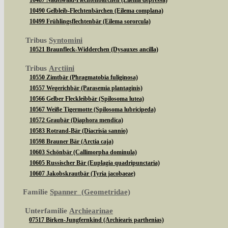
10487 Nadelwald-Flechtenbärchen (Eilema depressa)
10490 Gelbleib-Flechtenbärchen (Eilema complana)
10499 Frühlingsflechtenbär (Eilema sororcula)
Tribus
Syntomini
10521 Braunfleck-Widderchen (Dysauxes ancilla)
Tribus
Arctiini
10550 Zimtbär (Phragmatobia fuliginosa)
10557 Wegerichbär (Parasemia plantaginis)
10566 Gelber Fleckleibbär (Spilosoma lutea)
10567 Weiße Tigermotte (Spilosoma lubricipeda)
10572 Graubär (Diaphora mendica)
10583 Rotrand-Bär (Diacrisia sannio)
10598 Brauner Bär (Arctia caja)
10603 Schönbär (Callimorpha dominula)
10605 Russischer Bär (Euplagia quadripunctaria)
10607 Jakobskrautbär (Tyria jacobaeae)
Familie
Spanner (Geometridae)
Unterfamilie
Archiearinae
07517 Birken-Jungfernkind (Archiearis parthenias)