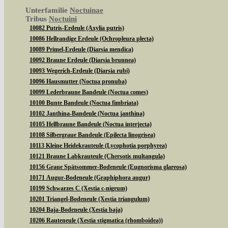
Unterfamilie
Noctuinae
Tribus
Noctuini
10082 Putris-Erdeule (Axylia putris)
10086 Hellrandige Erdeule (Ochropleura plecta)
10089 Primel-Erdeule (Diarsia mendica)
10092 Braune Erdeule (Diarsia brunnea)
10093 Wegerich-Erdeule (Diarsia rubi)
10096 Hausmutter (Noctua pronuba)
10099 Lederbraune Bandeule (Noctua comes)
10100 Bunte Bandeule (Noctua fimbriata)
10102 Janthina-Bandeule (Noctua janthina)
10105 Hellbraune Bandeule (Noctua interjecta)
10108 Silbergraue Bandeule (Epilecta linogrisea)
10113 Kleine Heidekrauteule (Lycophotia porphyrea)
10121 Braune Labkrauteule (Chersotis multangula)
10156 Graue Spätsommer-Bodeneule (Eugnorisma glareosa)
10171 Augur-Bodeneule (Graphiphora augur)
10199 Schwarzes C (Xestia c-nigrum)
10201 Triangel-Bodeneule (Xestia triangulum)
10204 Baja-Bodeneule (Xestia baja)
10206 Rauteneule (Xestia stigmatica (rhomboidea))