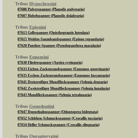
Tribus
Hypochrosini
07606 Pulverspanner (Plagodis pulveraria)
07607 Hobelspanner (Plagodis dolabraria)
Tribus
Epionini
07613 Gelbspanner (Opisthograptis luteolata)
07615 Weiden-Saumbandspanner (Epione repandaria)
07620 Panther-Spanner (Pseudopanthera macularia)
Tribus
Ennomini
07630 Fliederspanner (Apeira syringaria)
07633 Eichen-Zackenrandspanner (Ennomos quercinaria)
07635 Eschen-Zackenrandspanner (Ennomos fuscantaria)
07641 Dreistreifiger Mondfleckspanner (Selenia dentaria)
07642 Zweistreifiger Mondfleckspanner (Selenia lunularia)
07643 Mondfleckspanner (Selenia tetralunaria)
Tribus
Gonodontini
07647 Doppelzahnspanner (Odontopera bidentata)
07652 Schlehen-Schmuckspanner (Crocallis tusciaria)
07654 Heller Schmuckspanner (Crocallis elinguaria)
Tribus
Ourapterygini