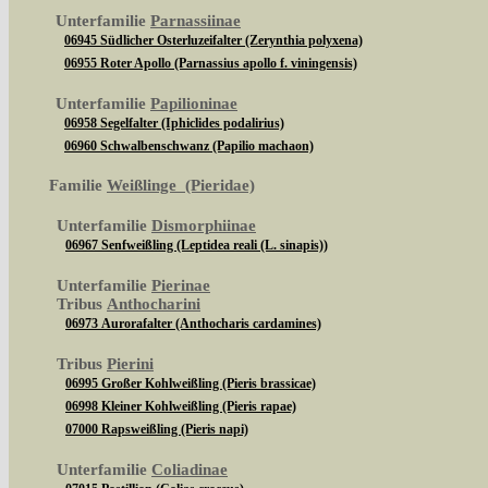
Unterfamilie
Parnassiinae
06945 Südlicher Osterluzeifalter (Zerynthia polyxena)
06955 Roter Apollo (Parnassius apollo f. viningensis)
Unterfamilie
Papilioninae
06958 Segelfalter (Iphiclides podalirius)
06960 Schwalbenschwanz (Papilio machaon)
Familie
Weißlinge (Pieridae)
Unterfamilie
Dismorphiinae
06967 Senfweißling (Leptidea reali (L. sinapis))
Unterfamilie
Pierinae
Tribus
Anthocharini
06973 Aurorafalter (Anthocharis cardamines)
Tribus
Pierini
06995 Großer Kohlweißling (Pieris brassicae)
06998 Kleiner Kohlweißling (Pieris rapae)
07000 Rapsweißling (Pieris napi)
Unterfamilie
Coliadinae