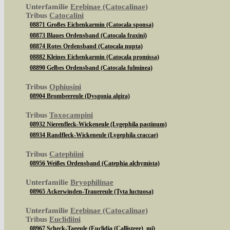
Unterfamilie
Erebinae (Catocalinae)
Tribus
Catocalini
08871 Großes Eichenkarmin (Catocala sponsa)
08873 Blaues Ordensband (Catocala fraxini)
08874 Rotes Ordensband (Catocala nupta)
08882 Kleines Eichenkarmin (Catocala promissa)
08890 Gelbes Ordensband (Catocala fulminea)
Tribus
Ophiusini
08904 Brombeereule (Dysgonia algira)
Tribus
Toxocampini
08932 Nierenfleck-Wickeneule (Lygephila pastinum)
08934 Randfleck-Wickeneule (Lygephila craccae)
Tribus
Catephiini
08956 Weißes Ordensband (Catephia alchymista)
Unterfamilie
Bryophilinae
08965 Ackerwinden-Trauereule (Tyta luctuosa)
Unterfamilie
Erebinae (Catocalinae)
Tribus
Euclidiini
08967 Scheck-Tageule (Euclidia (Callistege) mi)