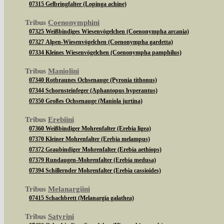
07315 Gelbringfalter (Lopinga achine)
Tribus
Coenonymphini
07325 Weißbindiges Wiesenvögelchen (Coenonympha arcania)
07327 Alpen-Wiesenvögelchen (Coenonympha gardetta)
07334 Kleines Wiesenvögelchen (Coenonympha pamphilus)
Tribus
Maniolini
07340 Rotbraunes Ochsenauge (Pyronia tithonus)
07344 Schornsteinfeger (Aphantopus hyperantus)
07350 Großes Ochsenauge (Maniola jurtina)
Tribus
Erebiini
07360 Weißbindiger Mohrenfalter (Erebia ligea)
07370 Kleiner Mohrenfalter (Erebia melampus)
07372 Graubindiger Mohrenfalter (Erebia aethiops)
07379 Rundaugen-Mohrenfalter (Erebia medusa)
07394 Schillernder Mohrenfalter (Erebia cassioides)
Tribus
Melanargiini
07415 Schachbrett (Melanargia galathea)
Tribus
Satyrini