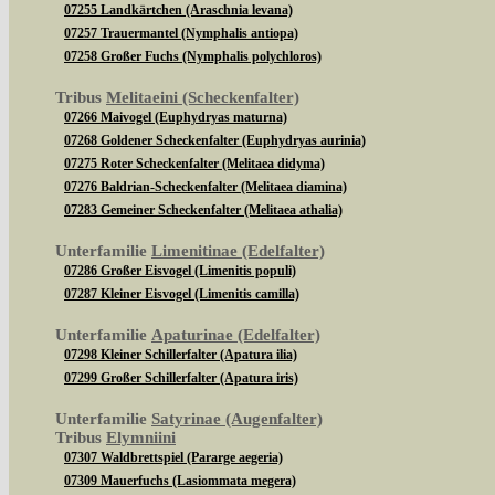
07255 Landkärtchen (Araschnia levana)
07257 Trauermantel (Nymphalis antiopa)
07258 Großer Fuchs (Nymphalis polychloros)
Tribus
Melitaeini (Scheckenfalter)
07266 Maivogel (Euphydryas maturna)
07268 Goldener Scheckenfalter (Euphydryas aurinia)
07275 Roter Scheckenfalter (Melitaea didyma)
07276 Baldrian-Scheckenfalter (Melitaea diamina)
07283 Gemeiner Scheckenfalter (Melitaea athalia)
Unterfamilie
Limenitinae (Edelfalter)
07286 Großer Eisvogel (Limenitis populi)
07287 Kleiner Eisvogel (Limenitis camilla)
Unterfamilie
Apaturinae (Edelfalter)
07298 Kleiner Schillerfalter (Apatura ilia)
07299 Großer Schillerfalter (Apatura iris)
Unterfamilie
Satyrinae (Augenfalter)
Tribus
Elymniini
07307 Waldbrettspiel (Pararge aegeria)
07309 Mauerfuchs (Lasiommata megera)