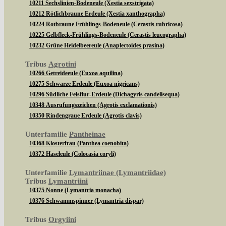
10211 Sechslinien-Bodeneule (Xestia sexstrigata)
10212 Rötlichbraune Erdeule (Xestia xanthographa)
10224 Rotbraune Frühlings-Bodeneule (Cerastis rubricosa)
10225 Gelbfleck-Frühlings-Bodeneule (Cerastis leucographa)
10232 Grüne Heidelbeereule (Anaplectoides prasina)
Tribus
Agrotini
10266 Getreideeule (Euxoa aquilina)
10275 Schwarze Erdeule (Euxoa nigricans)
10296 Südliche Felsflur-Erdeule (Dichagyris candelisequa)
10348 Ausrufungszeichen (Agrotis exclamationis)
10350 Rindengraue Erdeule (Agrotis clavis)
Unterfamilie
Pantheinae
10368 Klosterfrau (Panthea coenobita)
10372 Haseleule (Colocasia coryli)
Unterfamilie
Lymantriinae (Lymantriidae)
Tribus
Lymantriini
10375 Nonne (Lymantria monacha)
10376 Schwammspinner (Lymantria dispar)
Tribus
Orgyiini