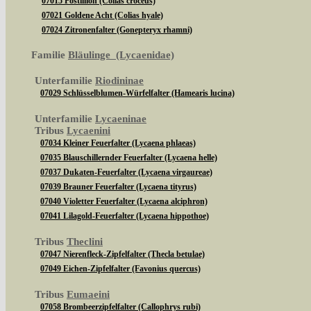
07015 Postillion (Colias croceus)
07021 Goldene Acht (Colias hyale)
07024 Zitronenfalter (Gonepteryx rhamni)
Familie
Bläulinge (Lycaenidae)
Unterfamilie
Riodininae
07029 Schlüsselblumen-Würfelfalter (Hamearis lucina)
Unterfamilie
Lycaeninae
Tribus
Lycaenini
07034 Kleiner Feuerfalter (Lycaena phlaeas)
07035 Blauschillernder Feuerfalter (Lycaena helle)
07037 Dukaten-Feuerfalter (Lycaena virgaureae)
07039 Brauner Feuerfalter (Lycaena tityrus)
07040 Violetter Feuerfalter (Lycaena alciphron)
07041 Lilagold-Feuerfalter (Lycaena hippothoe)
Tribus
Theclini
07047 Nierenfleck-Zipfelfalter (Thecla betulae)
07049 Eichen-Zipfelfalter (Favonius quercus)
Tribus
Eumaeini
07058 Brombeerzipfelfalter (Callophrys rubi)