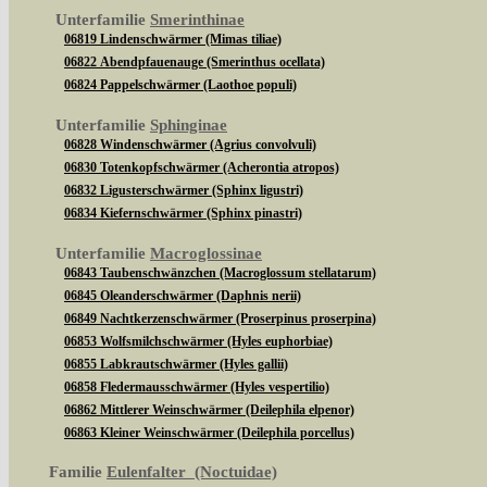
Unterfamilie
Smerinthinae
06819 Lindenschwärmer (Mimas tiliae)
06822 Abendpfauenauge (Smerinthus ocellata)
06824 Pappelschwärmer (Laothoe populi)
Unterfamilie
Sphinginae
06828 Windenschwärmer (Agrius convolvuli)
06830 Totenkopfschwärmer (Acherontia atropos)
06832 Ligusterschwärmer (Sphinx ligustri)
06834 Kiefernschwärmer (Sphinx pinastri)
Unterfamilie
Macroglossinae
06843 Taubenschwänzchen (Macroglossum stellatarum)
06845 Oleanderschwärmer (Daphnis nerii)
06849 Nachtkerzenschwärmer (Proserpinus proserpina)
06853 Wolfsmilchschwärmer (Hyles euphorbiae)
06855 Labkrautschwärmer (Hyles gallii)
06858 Fledermausschwärmer (Hyles vespertilio)
06862 Mittlerer Weinschwärmer (Deilephila elpenor)
06863 Kleiner Weinschwärmer (Deilephila porcellus)
Familie
Eulenfalter (Noctuidae)