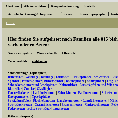
|
|
|
Alle Arten
Alle Artenvideos
Raupenbestimmung
Statistik
|
|
|
Datenschutzerklärung & Impressum
Über mich
Etwas Topographie
Gäst
Home
Hier finden Sie aufgelistet nach Familien alle 815 bi
vorhandenen Arten:
Namensausgabe in:
Wissenschaftlich
>Deutsch<
Vorschaubilder:
einblenden
Schmetterlinge (Lepidoptera)
Ritterfalter
|
Weißlinge
|
Bläulinge
|
Edelfalter
|
Dickkopffalter
|
Schwärmer
|
Eule
Spanner
|
Pfauenspinner
|
Birkenspinner
|
Bärenspinner
|
Zahnspinner
|
Träg- u
Schneckenspinner und Asselspinner
|
Kahneulchen
|
Blutströpfchen und Widder
Blattroller
|
Zünsler
|
Glasflügler
Fensterfleckchen
|
Laubholzmotten
|
Echte Motten
|
Faulholzmotten
|
Schleier- u
Knospenmotten
|
Ypsolophidae
Spreizflügelfalter
|
Flachleibmotten
|
Langhornmotten / Langfühlermotten
|
Minie
Sackträgermotten
|
Grasminiermotten
|
Fransenmotten
|
Miniersackmotten
|
Fede
Federmotten
|
Echte Sackträger
|
Trugmotten
Käfer (Coleoptera)