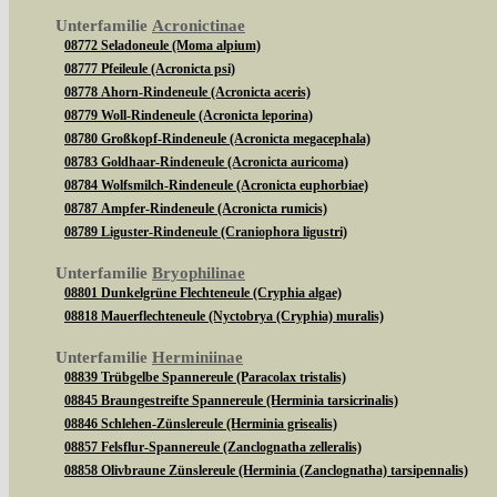
Unterfamilie
Acronictinae
08772 Seladoneule (Moma alpium)
08777 Pfeileule (Acronicta psi)
08778 Ahorn-Rindeneule (Acronicta aceris)
08779 Woll-Rindeneule (Acronicta leporina)
08780 Großkopf-Rindeneule (Acronicta megacephala)
08783 Goldhaar-Rindeneule (Acronicta auricoma)
08784 Wolfsmilch-Rindeneule (Acronicta euphorbiae)
08787 Ampfer-Rindeneule (Acronicta rumicis)
08789 Liguster-Rindeneule (Craniophora ligustri)
Unterfamilie
Bryophilinae
08801 Dunkelgrüne Flechteneule (Cryphia algae)
08818 Mauerflechteneule (Nyctobrya (Cryphia) muralis)
Unterfamilie
Herminiinae
08839 Trübgelbe Spannereule (Paracolax tristalis)
08845 Braungestreifte Spannereule (Herminia tarsicrinalis)
08846 Schlehen-Zünslereule (Herminia grisealis)
08857 Felsflur-Spannereule (Zanclognatha zelleralis)
08858 Olivbraune Zünslereule (Herminia (Zanclognatha) tarsipennalis)