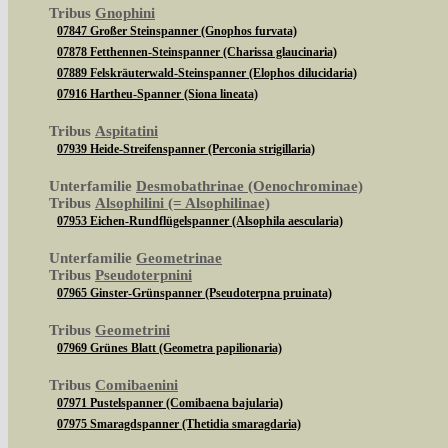
Tribus
Gnophini
07847 Großer Steinspanner (Gnophos furvata)
07878 Fetthennen-Steinspanner (Charissa glaucinaria)
07889 Felskräuterwald-Steinspanner (Elophos dilucidaria)
07916 Hartheu-Spanner (Siona lineata)
Tribus
Aspitatini
07939 Heide-Streifenspanner (Perconia strigillaria)
Unterfamilie
Desmobathrinae (Oenochrominae)
Tribus
Alsophilini (= Alsophilinae)
07953 Eichen-Rundflügelspanner (Alsophila aescularia)
Unterfamilie
Geometrinae
Tribus
Pseudoterpnini
07965 Ginster-Grünspanner (Pseudoterpna pruinata)
Tribus
Geometrini
07969 Grünes Blatt (Geometra papilionaria)
Tribus
Comibaenini
07971 Pustelspanner (Comibaena bajularia)
07975 Smaragdspanner (Thetidia smaragdaria)