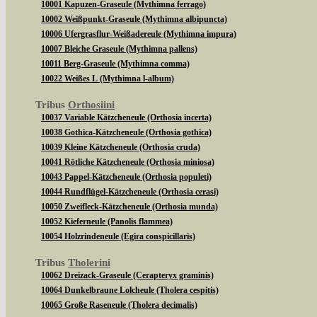
10001 Kapuzen-Graseule (Mythimna ferrago)
10002 Weißpunkt-Graseule (Mythimna albipuncta)
10006 Ufergrasflur-Weißadereule (Mythimna impura)
10007 Bleiche Graseule (Mythimna pallens)
10011 Berg-Graseule (Mythimna comma)
10022 Weißes L (Mythimna l-album)
Tribus
Orthosiini
10037 Variable Kätzcheneule (Orthosia incerta)
10038 Gothica-Kätzcheneule (Orthosia gothica)
10039 Kleine Kätzcheneule (Orthosia cruda)
10041 Rötliche Kätzcheneule (Orthosia miniosa)
10043 Pappel-Kätzcheneule (Orthosia populeti)
10044 Rundflügel-Kätzcheneule (Orthosia cerasi)
10050 Zweifleck-Kätzcheneule (Orthosia munda)
10052 Kieferneule (Panolis flammea)
10054 Holzrindeneule (Egira conspicillaris)
Tribus
Tholerini
10062 Dreizack-Graseule (Cerapteryx graminis)
10064 Dunkelbraune Lolcheule (Tholera cespitis)
10065 Große Raseneule (Tholera decimalis)