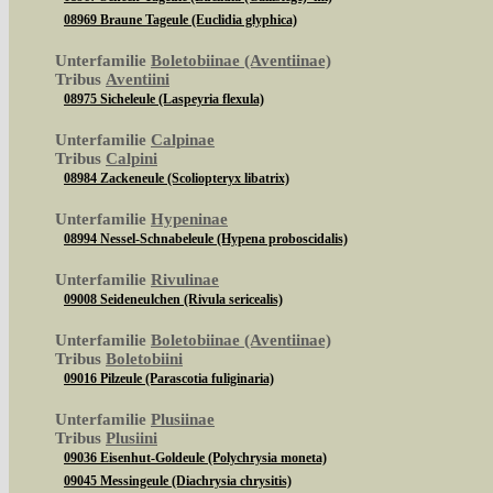
08969 Braune Tageule (Euclidia glyphica)
Unterfamilie
Boletobiinae (Aventiinae)
Tribus
Aventiini
08975 Sicheleule (Laspeyria flexula)
Unterfamilie
Calpinae
Tribus
Calpini
08984 Zackeneule (Scoliopteryx libatrix)
Unterfamilie
Hypeninae
08994 Nessel-Schnabeleule (Hypena proboscidalis)
Unterfamilie
Rivulinae
09008 Seideneulchen (Rivula sericealis)
Unterfamilie
Boletobiinae (Aventiinae)
Tribus
Boletobiini
09016 Pilzeule (Parascotia fuliginaria)
Unterfamilie
Plusiinae
Tribus
Plusiini
09036 Eisenhut-Goldeule (Polychrysia moneta)
09045 Messingeule (Diachrysia chrysitis)