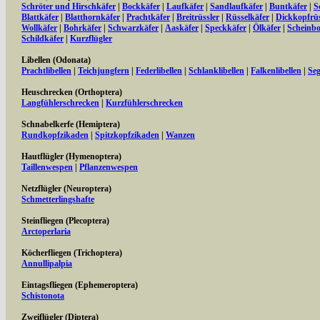
Schröter und Hirschkäfer
|
Bockkäfer
|
Laufkäfer
|
Sandlaufkäfer
|
Buntkäfer
|
S
Blattkäfer
|
Blatthornkäfer
|
Prachtkäfer
|
Breitrüssler
|
Rüsselkäfer
|
Dickkopfrüs
Wollkäfer
|
Bohrkäfer
|
Schwarzkäfer
|
Aaskäfer
|
Speckkäfer
|
Ölkäfer
|
Scheinbo
Schildkäfer
|
Kurzflügler
Libellen (Odonata)
Prachtlibellen
|
Teichjungfern
|
Federlibellen
|
Schlanklibellen
|
Falkenlibellen
|
Seg
Heuschrecken (Orthoptera)
Langfühlerschrecken
|
Kurzfühlerschrecken
Schnabelkerfe (Hemiptera)
Rundkopfzikaden
|
Spitzkopfzikaden
|
Wanzen
Hautflügler (Hymenoptera)
Taillenwespen
|
Pflanzenwespen
Netzflügler (Neuroptera)
Schmetterlingshafte
Steinfliegen (Plecoptera)
Arctoperlaria
Köcherfliegen (Trichoptera)
Annullipalpia
Eintagsfliegen (Ephemeroptera)
Schistonota
Zweiflügler (Diptera)