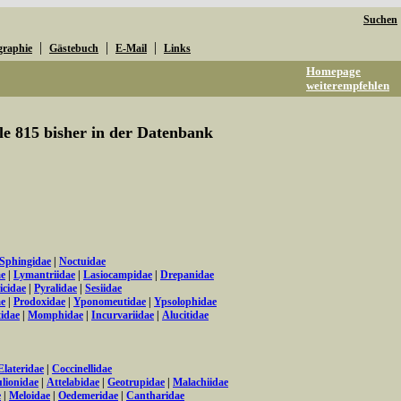
Suchen
|
|
|
graphie
Gästebuch
E-Mail
Links
Homepage
weiterempfehlen
lle 815 bisher in der Datenbank
Sphingidae
|
Noctuidae
ae
|
Lymantriidae
|
Lasiocampidae
|
Drepanidae
icidae
|
Pyralidae
|
Sesiidae
ae
|
Prodoxidae
|
Yponomeutidae
|
Ypsolophidae
tidae
|
Momphidae
|
Incurvariidae
|
Alucitidae
Elateridae
|
Coccinellidae
lionidae
|
Attelabidae
|
Geotrupidae
|
Malachiidae
e
|
Meloidae
|
Oedemeridae
|
Cantharidae