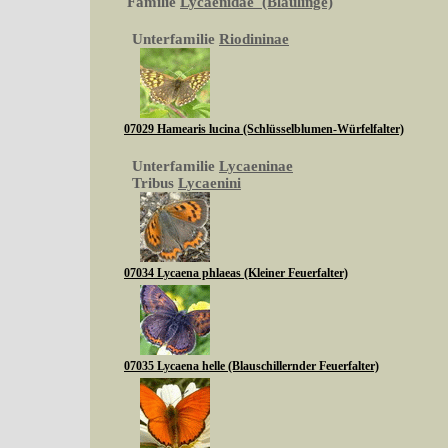
Familie
Lycaenidae (Bläulinge)
Unterfamilie
Riodininae
07029 Hamearis lucina (Schlüsselblumen-Würfelfalter)
Unterfamilie
Lycaeninae
Tribus
Lycaenini
07034 Lycaena phlaeas (Kleiner Feuerfalter)
07035 Lycaena helle (Blauschillernder Feuerfalter)