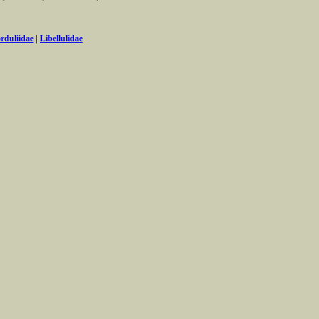
rduliidae
|
Libellulidae