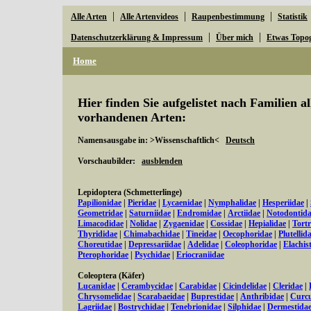
|
|
|
Alle Arten
Alle Artenvideos
Raupenbestimmung
Statistik
|
|
Datenschutzerklärung & Impressum
Über mich
Etwas Topo
Home
Hier finden Sie aufgelistet nach Familien a
vorhandenen Arten:
Namensausgabe in: >Wissenschaftlich<
Deutsch
Vorschaubilder:
ausblenden
Lepidoptera (Schmetterlinge)
Papilionidae
|
Pieridae
|
Lycaenidae
|
Nymphalidae
|
Hesperiidae
|
Geometridae
|
Saturniidae
|
Endromidae
|
Arctiidae
|
Notodontid
Limacodidae
|
Nolidae
|
Zygaenidae
|
Cossidae
|
Hepialidae
|
Tortr
Thyrididae
|
Chimabachidae
|
Tineidae
|
Oecophoridae
|
Plutellid
Choreutidae
|
Depressariidae
|
Adelidae
|
Coleophoridae
|
Elachis
Pterophoridae
|
Psychidae
|
Eriocraniidae
Coleoptera (Käfer)
Lucanidae
|
Cerambycidae
|
Carabidae
|
Cicindelidae
|
Cleridae
|
Chrysomelidae
|
Scarabaeidae
|
Buprestidae
|
Anthribidae
|
Curcu
Lagriidae
|
Bostrychidae
|
Tenebrionidae
|
Silphidae
|
Dermestida