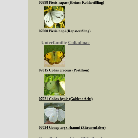
06998 Pieris rapae (Kleiner Kohlweißling)
07000 Pieris napi (Rapsweißling)
Unterfamilie
Coliadinae
07015 Colias croceus (Postillion)
07021 Colias hyale (Goldene Acht)
07024 Gonepteryx rhamni (Zitronenfalter)