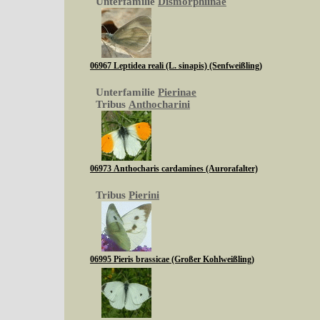
Unterfamilie
Dismorphiinae
06967 Leptidea reali (L. sinapis) (Senfweißling)
Unterfamilie
Pierinae
Tribus
Anthocharini
06973 Anthocharis cardamines (Aurorafalter)
Tribus
Pierini
06995 Pieris brassicae (Großer Kohlweißling)