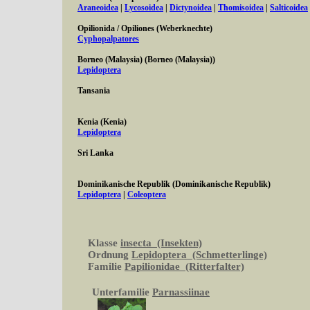
Araneoidea
|
Lycosoidea
|
Dictynoidea
|
Thomisoidea
|
Salticoidea
Opilionida / Opiliones (Weberknechte)
Cyphopalpatores
Borneo (Malaysia) (Borneo (Malaysia))
Lepidoptera
Tansania
Kenia (Kenia)
Lepidoptera
Sri Lanka
Dominikanische Republik (Dominikanische Republik)
Lepidoptera
|
Coleoptera
Klasse
insecta (Insekten)
Ordnung
Lepidoptera (Schmetterlinge)
Familie
Papilionidae (Ritterfalter)
Unterfamilie
Parnassiinae