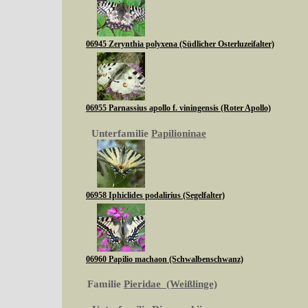
06945 Zerynthia polyxena (Südlicher Osterluzeifalter)
06955 Parnassius apollo f. viningensis (Roter Apollo)
Unterfamilie
Papilioninae
06958 Iphiclides podalirius (Segelfalter)
06960 Papilio machaon (Schwalbenschwanz)
Familie
Pieridae (Weißlinge)