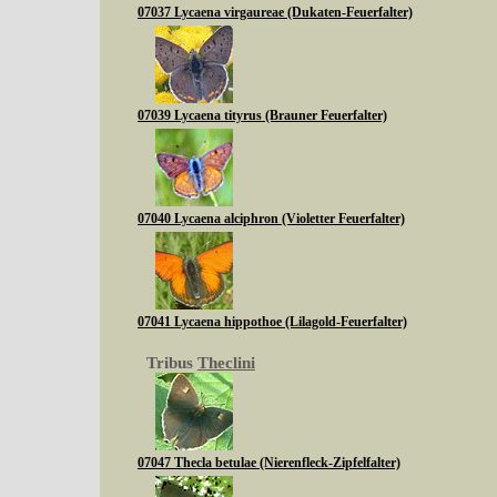
07037 Lycaena virgaureae (Dukaten-Feuerfalter)
07039 Lycaena tityrus (Brauner Feuerfalter)
07040 Lycaena alciphron (Violetter Feuerfalter)
07041 Lycaena hippothoe (Lilagold-Feuerfalter)
Tribus
Theclini
07047 Thecla betulae (Nierenfleck-Zipfelfalter)