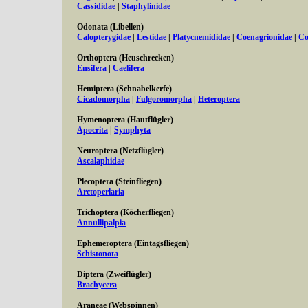
Cassididae
|
Staphylinidae
Odonata (Libellen)
Calopterygidae
|
Lestidae
|
Platycnemididae
|
Coenagrionidae
|
Co
Orthoptera (Heuschrecken)
Ensifera
|
Caelifera
Hemiptera (Schnabelkerfe)
Cicadomorpha
|
Fulgoromorpha
|
Heteroptera
Hymenoptera (Hautflügler)
Apocrita
|
Symphyta
Neuroptera (Netzflügler)
Ascalaphidae
Plecoptera (Steinfliegen)
Arctoperlaria
Trichoptera (Köcherfliegen)
Annullipalpia
Ephemeroptera (Eintagsfliegen)
Schistonota
Diptera (Zweiflügler)
Brachycera
Araneae (Webspinnen)