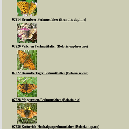
07214 Brombeer-Perlmuttfalter (Brenthis daphne)
07220 Veilchen-Perlmuttfalter (Boloria euphrosyne)
07222 Braunfleckiger Perlmuttfalter (Boloria selene)
07228 Magerrasen-Perlmuttfalter (Boloria dia)
07236 Knöterich-Hochalpenperlmuttfalter (Boloria napaea)