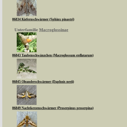
06834 Kiefernschwärmer (Sphinx pinastri)
Unterfamilie
Macroglossinae
06843 Taubenschwänzchen (Macroglossum stellatarum)
06845 Oleanderschwärmer (Daphnis nerii)
06849 Nachtkerzenschwärmer (Proserpinus proserpina)