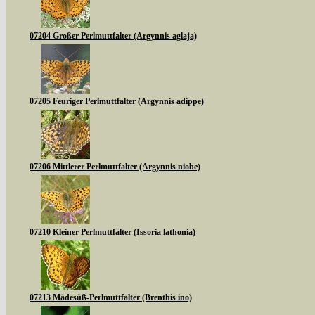
07204 Großer Perlmuttfalter (Argynnis aglaja)
07205 Feuriger Perlmuttfalter (Argynnis adippe)
07206 Mittlerer Perlmuttfalter (Argynnis niobe)
07210 Kleiner Perlmuttfalter (Issoria lathonia)
07213 Mädesüß-Perlmuttfalter (Brenthis ino)