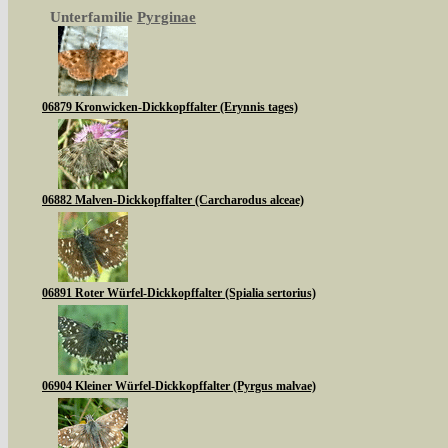
Unterfamilie
Pyrginae
06879 Kronwicken-Dickkopffalter (Erynnis tages)
06882 Malven-Dickkopffalter (Carcharodus alceae)
06891 Roter Würfel-Dickkopffalter (Spialia sertorius)
06904 Kleiner Würfel-Dickkopffalter (Pyrgus malvae)