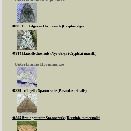
Unterfamilie
Bryophilinae
08801 Dunkelgrüne Flechteneule (Cryphia algae)
08818 Mauerflechteneule (Nyctobrya (Cryphia) muralis)
Unterfamilie
Herminiinae
08839 Trübgelbe Spannereule (Paracolax tristalis)
08845 Braungestreifte Spannereule (Herminia tarsicrinalis)