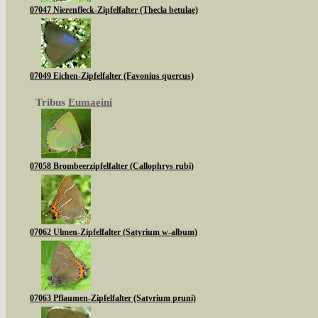
07047 Nierenfleck-Zipfelfalter (Thecla betulae)
07049 Eichen-Zipfelfalter (Favonius quercus)
Tribus
Eumaeini
07058 Brombeerzipfelfalter (Callophrys rubi)
07062 Ulmen-Zipfelfalter (Satyrium w-album)
07063 Pflaumen-Zipfelfalter (Satyrium pruni)