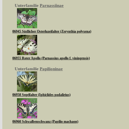
Unterfamilie
Parnassiinae
06945 Südlicher Osterluzeifalter (Zerynthia polyxena)
06955 Roter Apollo (Parnassius apollo f. viningensis)
Unterfamilie
Papilioninae
06958 Segelfalter (Iphiclides podalirius)
06960 Schwalbenschwanz (Papilio machaon)