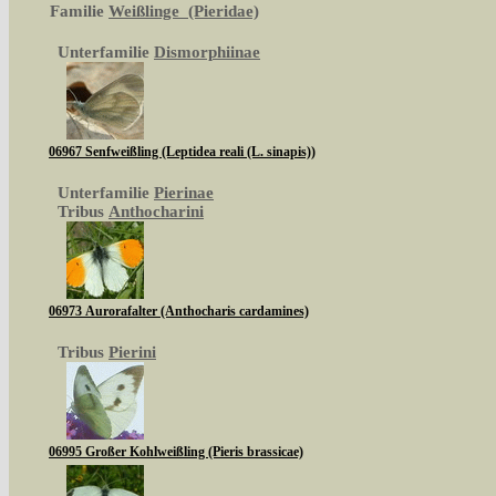
Familie
Weißlinge (Pieridae)
Unterfamilie
Dismorphiinae
06967 Senfweißling (Leptidea reali (L. sinapis))
Unterfamilie
Pierinae
Tribus
Anthocharini
06973 Aurorafalter (Anthocharis cardamines)
Tribus
Pierini
06995 Großer Kohlweißling (Pieris brassicae)