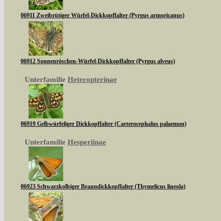
06911 Zweibrütiger Würfel-Dickkopffalter (Pyrgus armoricanus)
06912 Sonnenröschen-Würfel-Dickkopffalter (Pyrgus alveus)
Unterfamilie
Heteropterinae
06919 Gelbwürfeliger Dickkopffalter (Carterocephalus palaemon)
Unterfamilie
Hesperiinae
06923 Schwarzkolbiger Braundickkopffalter (Thymelicus lineola)