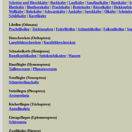
Schröter und Hirschkäfer
|
Bockkäfer
|
Laufkäfer
|
Sandlaufkäfer
|
Buntkäfer
|
S
Blattkäfer
|
Blatthornkäfer
|
Prachtkäfer
|
Breitrüssler
|
Rüsselkäfer
|
Dickkopfrüs
Wollkäfer
|
Bohrkäfer
|
Schwarzkäfer
|
Aaskäfer
|
Speckkäfer
|
Ölkäfer
|
Scheinbo
Schildkäfer
|
Kurzflügler
Libellen (Odonata)
Prachtlibellen
|
Teichjungfern
|
Federlibellen
|
Schlanklibellen
|
Falkenlibellen
|
Seg
Heuschrecken (Orthoptera)
Langfühlerschrecken
|
Kurzfühlerschrecken
Schnabelkerfe (Hemiptera)
Rundkopfzikaden
|
Spitzkopfzikaden
|
Wanzen
Hautflügler (Hymenoptera)
Taillenwespen
|
Pflanzenwespen
Netzflügler (Neuroptera)
Schmetterlingshafte
Steinfliegen (Plecoptera)
Arctoperlaria
Köcherfliegen (Trichoptera)
Annullipalpia
Eintagsfliegen (Ephemeroptera)
Schistonota
Zweiflügler (Diptera)