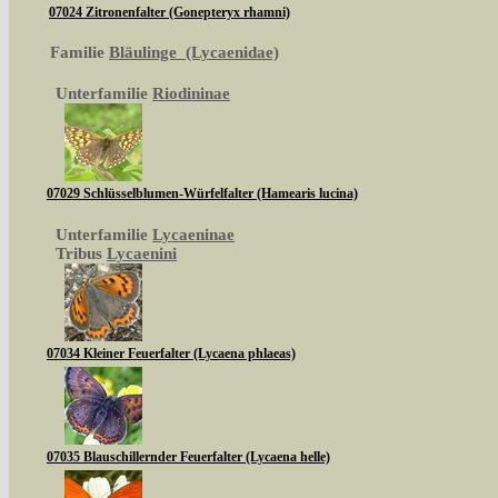
07024 Zitronenfalter (Gonepteryx rhamni)
Familie
Bläulinge (Lycaenidae)
Unterfamilie
Riodininae
07029 Schlüsselblumen-Würfelfalter (Hamearis lucina)
Unterfamilie
Lycaeninae
Tribus
Lycaenini
07034 Kleiner Feuerfalter (Lycaena phlaeas)
07035 Blauschillernder Feuerfalter (Lycaena helle)