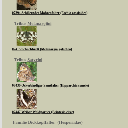
07394 Schillernder Mohrenfalter (Erebia cassioides)
Tribus
Melanargiini
07415 Schachbrett (Melanargia galathea)
Tribus
Satyrini
07436 Ockerbindiger Samtfalter (Hipparchia semele)
07447 Weißer Waldportier (Brintesia circe)
Familie
Dickkopffalter (Hesperiidae)