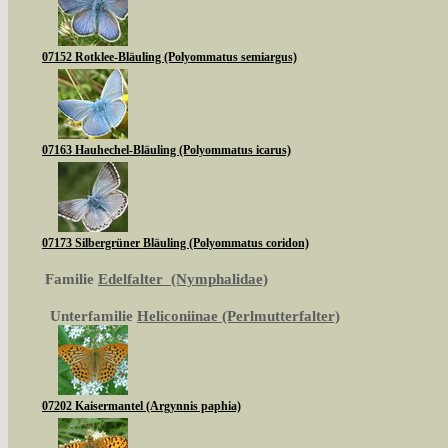
07152 Rotklee-Bläuling (Polyommatus semiargus)
07163 Hauhechel-Bläuling (Polyommatus icarus)
07173 Silbergrüner Bläuling (Polyommatus coridon)
Familie
Edelfalter (Nymphalidae)
Unterfamilie
Heliconiinae (Perlmutterfalter)
07202 Kaisermantel (Argynnis paphia)