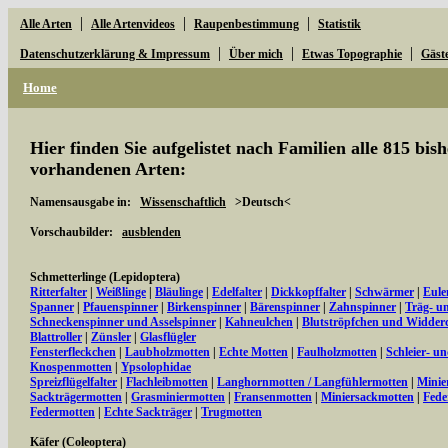
|
|
|
Alle Arten
Alle Artenvideos
Raupenbestimmung
Statistik
|
|
|
Datenschutzerklärung & Impressum
Über mich
Etwas Topographie
Gäst
Home
Hier finden Sie aufgelistet nach Familien alle 815 bi
vorhandenen Arten:
Namensausgabe in:
Wissenschaftlich
>Deutsch<
Vorschaubilder:
ausblenden
Schmetterlinge (Lepidoptera)
Ritterfalter
|
Weißlinge
|
Bläulinge
|
Edelfalter
|
Dickkopffalter
|
Schwärmer
|
Eule
Spanner
|
Pfauenspinner
|
Birkenspinner
|
Bärenspinner
|
Zahnspinner
|
Träg- u
Schneckenspinner und Asselspinner
|
Kahneulchen
|
Blutströpfchen und Widder
Blattroller
|
Zünsler
|
Glasflügler
Fensterfleckchen
|
Laubholzmotten
|
Echte Motten
|
Faulholzmotten
|
Schleier- u
Knospenmotten
|
Ypsolophidae
Spreizflügelfalter
|
Flachleibmotten
|
Langhornmotten / Langfühlermotten
|
Minie
Sackträgermotten
|
Grasminiermotten
|
Fransenmotten
|
Miniersackmotten
|
Fede
Federmotten
|
Echte Sackträger
|
Trugmotten
Käfer (Coleoptera)