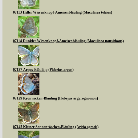
07113 Heller Wiesenknopf-Ameisenbläuling (Maculinea teleius)
07114 Dunkler Wiesenknopf-Ameisenbläuling (Maculinea nausithous)
07127 Argus-Bläuling (Plebeius argus)
07129 Kronwicken-Bläuling (Plebejus argyrognomon)
07145 Kleiner Sonnenröschen-Bläuling (Aricia agestis)