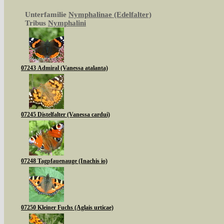
Unterfamilie
Nymphalinae (Edelfalter)
Tribus
Nymphalini
07243 Admiral (Vanessa atalanta)
07245 Distelfalter (Vanessa cardui)
07248 Tagpfauenauge (Inachis io)
07250 Kleiner Fuchs (Aglais urticae)