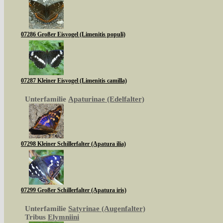
07286 Großer Eisvogel (Limenitis populi)
07287 Kleiner Eisvogel (Limenitis camilla)
Unterfamilie
Apaturinae (Edelfalter)
07298 Kleiner Schillerfalter (Apatura ilia)
07299 Großer Schillerfalter (Apatura iris)
Unterfamilie
Satyrinae (Augenfalter)
Tribus
Elymniini