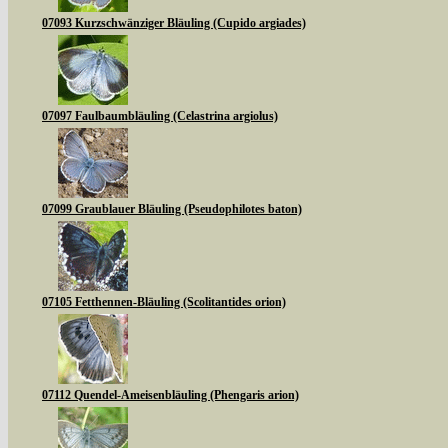
07093 Kurzschwänziger Bläuling (Cupido argiades)
07097 Faulbaumbläuling (Celastrina argiolus)
07099 Graublauer Bläuling (Pseudophilotes baton)
07105 Fetthennen-Bläuling (Scolitantides orion)
07112 Quendel-Ameisenbläuling (Phengaris arion)