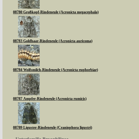
08780 Großkopf-Rindeneule (Acronicta megacephala)
08783 Goldhaar-Rindeneule (Acronicta auricoma)
08784 Wolfsmilch-Rindeneule (Acronicta euphorbiae)
08787 Ampfer-Rindeneule (Acronicta rumicis)
08789 Liguster-Rindeneule (Craniophora ligustri)