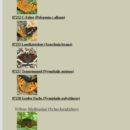
07252 C-Falter (Polygonia c-album)
07255 Landkärtchen (Araschnia levana)
07257 Trauermantel (Nymphalis antiopa)
07258 Großer Fuchs (Nymphalis polychloros)
Tribus
Melitaeini (Scheckenfalter)