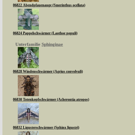
06822 Abendpfauenauge (Smerinthus ocellata)
06824 Pappelschwärmer (Laothoe populi)
Unterfamilie
Sphinginae
06828 Windenschwärmer (Agrius convolvuli)
06830 Totenkopfschwärmer (Acherontia atropos)
06832 Ligusterschwärmer (Sphinx ligustri)