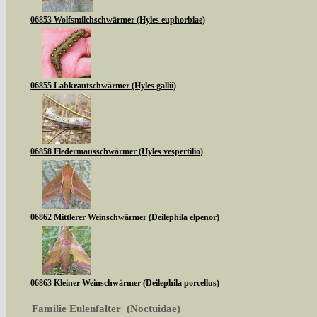
06853 Wolfsmilchschwärmer (Hyles euphorbiae)
06855 Labkrautschwärmer (Hyles gallii)
06858 Fledermausschwärmer (Hyles vespertilio)
06862 Mittlerer Weinschwärmer (Deilephila elpenor)
06863 Kleiner Weinschwärmer (Deilephila porcellus)
Familie
Eulenfalter (Noctuidae)