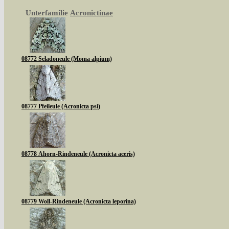
Unterfamilie
Acronictinae
08772 Seladoneule (Moma alpium)
08777 Pfeileule (Acronicta psi)
08778 Ahorn-Rindeneule (Acronicta aceris)
08779 Woll-Rindeneule (Acronicta leporina)