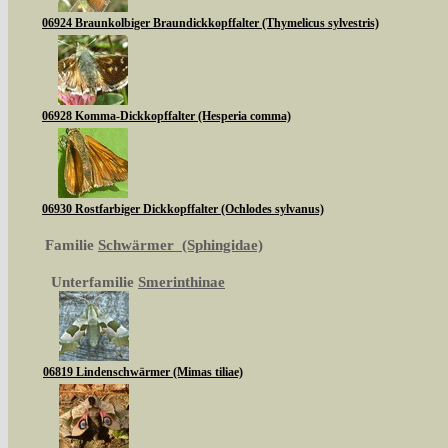
06924 Braunkolbiger Braundickkopffalter (Thymelicus sylvestris)
06928 Komma-Dickkopffalter (Hesperia comma)
06930 Rostfarbiger Dickkopffalter (Ochlodes sylvanus)
Familie
Schwärmer (Sphingidae)
Unterfamilie
Smerinthinae
06819 Lindenschwärmer (Mimas tiliae)