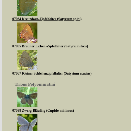
07064 Kreuzdorn-Zipfelfalter (Satyrium spini)
07065 Brauner Eichen-Zipfelfalter (Satyrium ilicis)
07067 Kleiner Schlehenzipfelfalter (Satyrium acaciae)
Tribus
Polyommatini
07088 Zwerg-Bläuling (Cupido minimus)