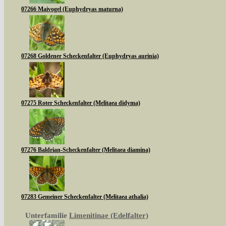
07266 Maivogel (Euphydryas maturna)
07268 Goldener Scheckenfalter (Euphydryas aurinia)
07275 Roter Scheckenfalter (Melitaea didyma)
07276 Baldrian-Scheckenfalter (Melitaea diamina)
07283 Gemeiner Scheckenfalter (Melitaea athalia)
Unterfamilie
Limenitinae (Edelfalter)