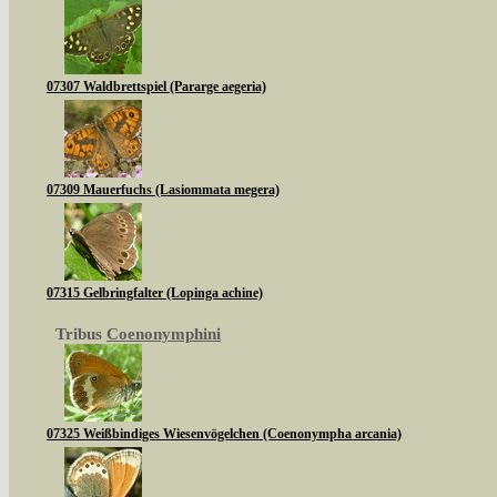
07307 Waldbrettspiel (Pararge aegeria)
07309 Mauerfuchs (Lasiommata megera)
07315 Gelbringfalter (Lopinga achine)
Tribus
Coenonymphini
07325 Weißbindiges Wiesenvögelchen (Coenonympha arcania)