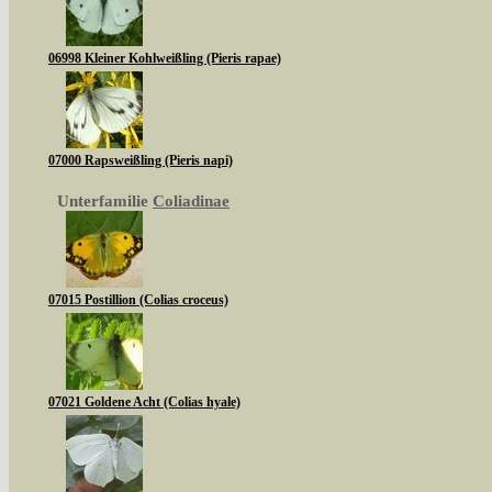
06998 Kleiner Kohlweißling (Pieris rapae)
07000 Rapsweißling (Pieris napi)
Unterfamilie
Coliadinae
07015 Postillion (Colias croceus)
07021 Goldene Acht (Colias hyale)