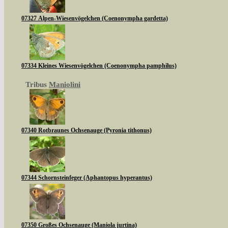
07327 Alpen-Wiesenvögelchen (Coenonympha gardetta)
07334 Kleines Wiesenvögelchen (Coenonympha pamphilus)
Tribus
Maniolini
07340 Rotbraunes Ochsenauge (Pyronia tithonus)
07344 Schornsteinfeger (Aphantopus hyperantus)
07350 Großes Ochsenauge (Maniola jurtina)