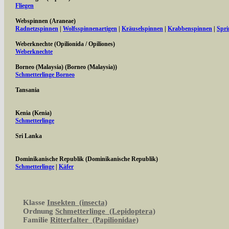
Fliegen
Webspinnen (Araneae)
Radnetzspinnen
|
Wolfsspinnenartigen
|
Kräuselspinnen
|
Krabbenspinnen
|
Spri
Weberknechte (Opilionida / Opiliones)
Weberknechte
Borneo (Malaysia) (Borneo (Malaysia))
Schmetterlinge Borneo
Tansania
Kenia (Kenia)
Schmetterlinge
Sri Lanka
Dominikanische Republik (Dominikanische Republik)
Schmetterlinge
|
Käfer
Klasse
Insekten (insecta)
Ordnung
Schmetterlinge (Lepidoptera)
Familie
Ritterfalter (Papilionidae)