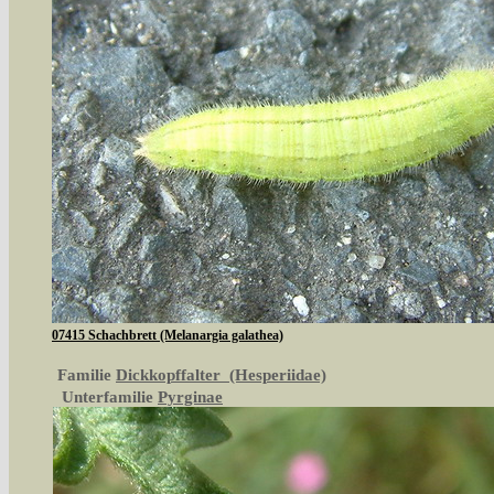
07415 Schachbrett (Melanargia galathea)
Familie
Dickkopffalter (Hesperiidae)
Unterfamilie
Pyrginae