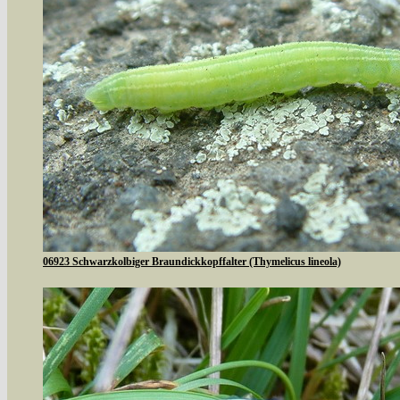
06923 Schwarzkolbiger Braundickkopffalter (Thymelicus lineola)