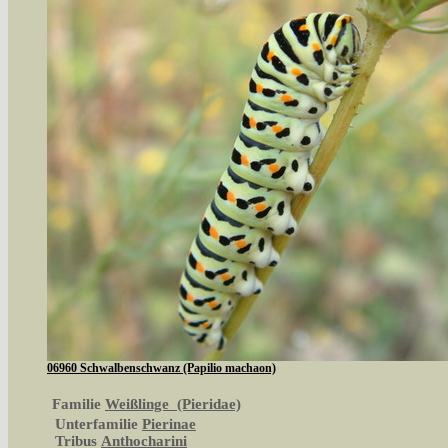
06960 Schwalbenschwanz (Papilio machaon)
Familie
Weißlinge (Pieridae)
Unterfamilie
Pierinae
Tribus
Anthocharini