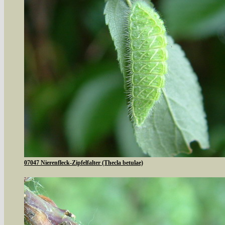
07047 Nierenfleck-Zipfelfalter (Thecla betulae)