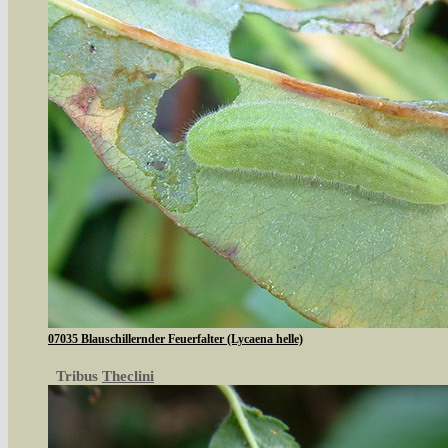
07035 Blauschillernder Feuerfalter (Lycaena helle)
Tribus
Theclini