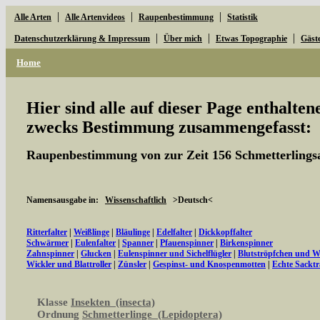
|
|
|
Alle Arten
Alle Artenvideos
Raupenbestimmung
Statistik
|
|
|
Datenschutzerklärung & Impressum
Über mich
Etwas Topographie
Gäst
Home
Hier sind alle auf dieser Page enthalte
zwecks Bestimmung zusammengefasst:
Raupenbestimmung von zur Zeit 156 Schmetterlings
Namensausgabe in:
Wissenschaftlich
>Deutsch<
Ritterfalter
|
Weißlinge
|
Bläulinge
|
Edelfalter
|
Dickkopffalter
Schwärmer
|
Eulenfalter
|
Spanner
|
Pfauenspinner
|
Birkenspinner
Zahnspinner
|
Glucken
|
Eulenspinner und Sichelflügler
|
Blutströpfchen und 
Wickler und Blattroller
|
Zünsler
|
Gespinst- und Knospenmotten
|
Echte Sacktr
Klasse
Insekten (insecta)
Ordnung
Schmetterlinge (Lepidoptera)