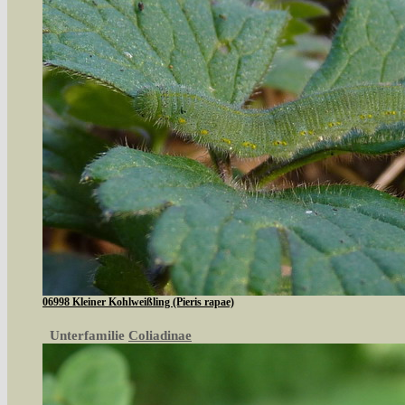
06998 Kleiner Kohlweißling (Pieris rapae)
Unterfamilie
Coliadinae