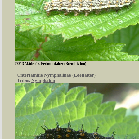
07213 Mädesüß-Perlmuttfalter (Brenthis ino)
Unterfamilie
Nymphalinae (Edelfalter)
Tribus
Nymphalini