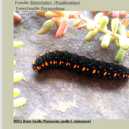
Familie
Ritterfalter (Papilionidae)
Unterfamilie
Parnassiinae
06955 Roter Apollo (Parnassius apollo f. viningensis)