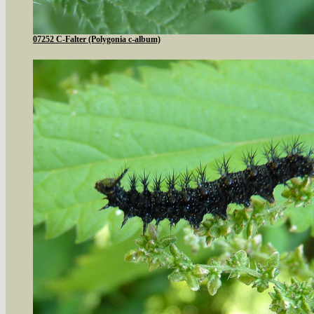
07252 C-Falter (Polygonia c-album)