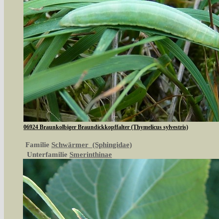
06924 Braunkolbiger Braundickkopffalter (Thymelicus sylvestris)
Familie
Schwärmer (Sphingidae)
Unterfamilie
Smerinthinae