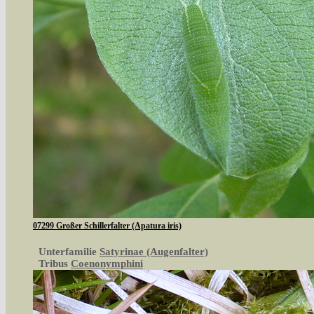
07299 Großer Schillerfalter (Apatura iris)
Unterfamilie
Satyrinae (Augenfalter)
Tribus
Coenonymphini