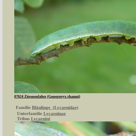
07024 Zitronenfalter (Gonepteryx rhamni)
Familie
Bläulinge (Lycaenidae)
Unterfamilie
Lycaeninae
Tribus
Lycaenini