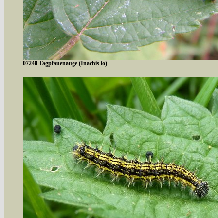
07248 Tagpfauenauge (Inachis io)