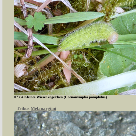
07334 Kleines Wiesenvögelchen (Coenonympha pamphilus)
Tribus
Melanargiini