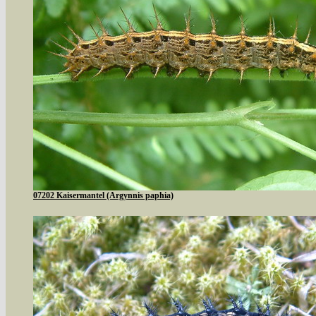
07202 Kaisermantel (Argynnis paphia)