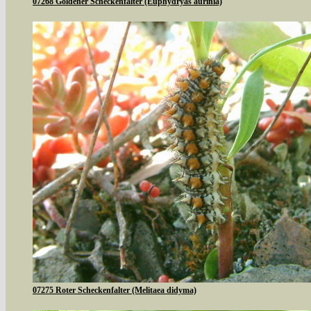
07268 Goldener Scheckenfalter (Euphydryas aurinia)
07275 Roter Scheckenfalter (Melitaea didyma)