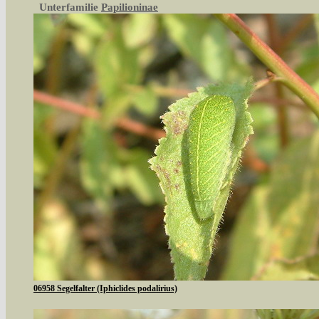
Unterfamilie
Papilioninae
06958 Segelfalter (Iphiclides podalirius)