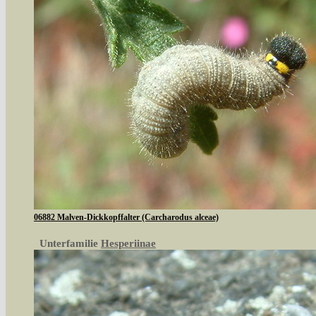
06882 Malven-Dickkopffalter (Carcharodus alceae)
Unterfamilie
Hesperiinae