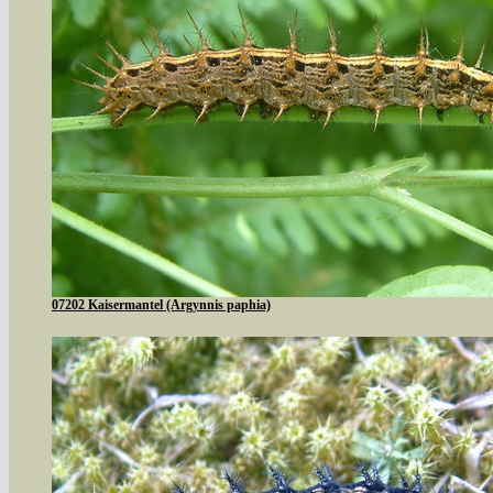
07202 Kaisermantel (Argynnis paphia)