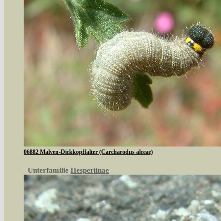
06882 Malven-Dickkopffalter (Carcharodus alceae)
Unterfamilie
Hesperiinae