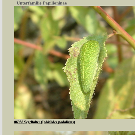
Unterfamilie
Papilioninae
06958 Segelfalter (Iphiclides podalirius)