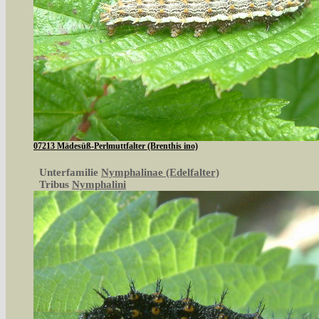
07213 Mädesüß-Perlmuttfalter (Brenthis ino)
Unterfamilie
Nymphalinae (Edelfalter)
Tribus
Nymphalini