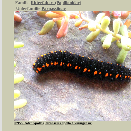
Familie
Ritterfalter (Papilionidae)
Unterfamilie
Parnassiinae
06955 Roter Apollo (Parnassius apollo f. viningensis)