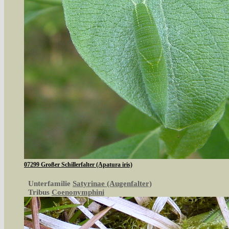
07299 Großer Schillerfalter (Apatura iris)
Unterfamilie
Satyrinae (Augenfalter)
Tribus
Coenonymphini