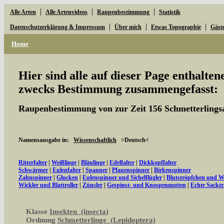
|
|
|
Alle Arten
Alle Artenvideos
Raupenbestimmung
Statistik
|
|
|
Datenschutzerklärung & Impressum
Über mich
Etwas Topographie
Gäst
Home
Hier sind alle auf dieser Page enthalte
zwecks Bestimmung zusammengefasst:
Raupenbestimmung von zur Zeit 156 Schmetterlings
Namensausgabe in:
Wissenschaftlich
>Deutsch<
Ritterfalter
|
Weißlinge
|
Bläulinge
|
Edelfalter
|
Dickkopffalter
Schwärmer
|
Eulenfalter
|
Spanner
|
Pfauenspinner
|
Birkenspinner
Zahnspinner
|
Glucken
|
Eulenspinner und Sichelflügler
|
Blutströpfchen und 
Wickler und Blattroller
|
Zünsler
|
Gespinst- und Knospenmotten
|
Echte Sacktr
Klasse
Insekten (insecta)
Ordnung
Schmetterlinge (Lepidoptera)