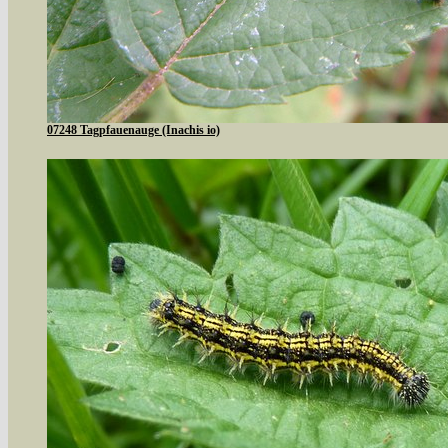
07248 Tagpfauenauge (Inachis io)