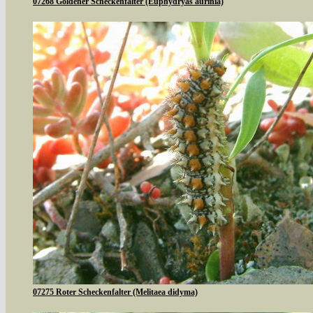
07268 Goldener Scheckenfalter (Euphydryas aurinia)
07275 Roter Scheckenfalter (Melitaea didyma)