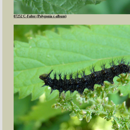
07252 C-Falter (Polygonia c-album)