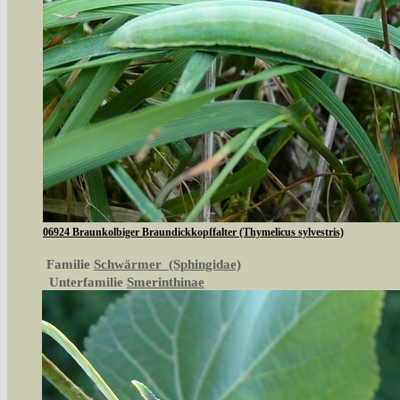
06924 Braunkolbiger Braundickkopffalter (Thymelicus sylvestris)
Familie
Schwärmer (Sphingidae)
Unterfamilie
Smerinthinae