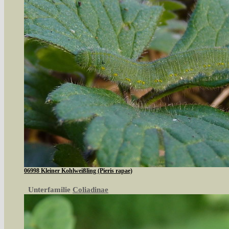
06998 Kleiner Kohlweißling (Pieris rapae)
Unterfamilie
Coliadinae