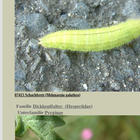
07415 Schachbrett (Melanargia galathea)
Familie
Dickkopffalter (Hesperiidae)
Unterfamilie
Pyrginae