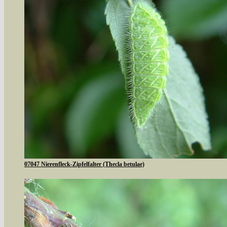
07047 Nierenfleck-Zipfelfalter (Thecla betulae)