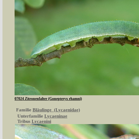
07024 Zitronenfalter (Gonepteryx rhamni)
Familie
Bläulinge (Lycaenidae)
Unterfamilie
Lycaeninae
Tribus
Lycaenini