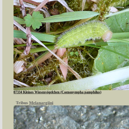
07334 Kleines Wiesenvögelchen (Coenonympha pamphilus)
Tribus
Melanargiini