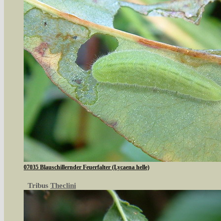
07035 Blauschillernder Feuerfalter (Lycaena helle)
Tribus
Theclini