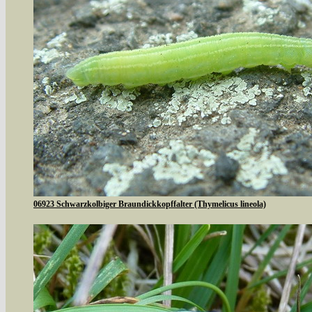
06923 Schwarzkolbiger Braundickkopffalter (Thymelicus lineola)