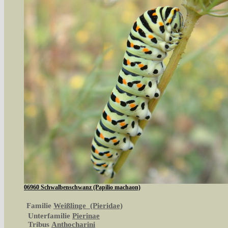
06960 Schwalbenschwanz (Papilio machaon)
Familie
Weißlinge (Pieridae)
Unterfamilie
Pierinae
Tribus
Anthocharini