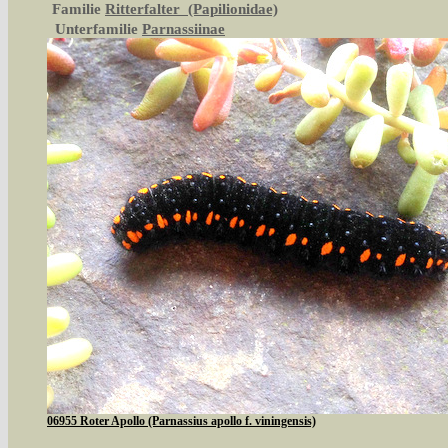
Familie
Ritterfalter (Papilionidae)
Unterfamilie
Parnassiinae
06955 Roter Apollo (Parnassius apollo f. viningensis)