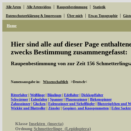
|
|
|
Alle Arten
Alle Artenvideos
Raupenbestimmung
Statistik
|
|
|
Datenschutzerklärung & Impressum
Über mich
Etwas Topographie
Gäst
Home
Hier sind alle auf dieser Page enthalte
zwecks Bestimmung zusammengefasst:
Raupenbestimmung von zur Zeit 156 Schmetterlings
Namensausgabe in:
Wissenschaftlich
>Deutsch<
Ritterfalter
|
Weißlinge
|
Bläulinge
|
Edelfalter
|
Dickkopffalter
Schwärmer
|
Eulenfalter
|
Spanner
|
Pfauenspinner
|
Birkenspinner
Zahnspinner
|
Glucken
|
Eulenspinner und Sichelflügler
|
Blutströpfchen und 
Wickler und Blattroller
|
Zünsler
|
Gespinst- und Knospenmotten
|
Echte Sacktr
Klasse
Insekten (insecta)
Ordnung
Schmetterlinge (Lepidoptera)