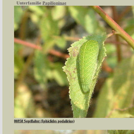
Unterfamilie
Papilioninae
06958 Segelfalter (Iphiclides podalirius)