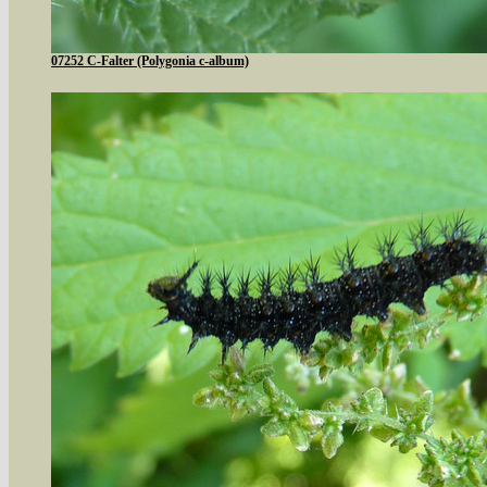
07252 C-Falter (Polygonia c-album)