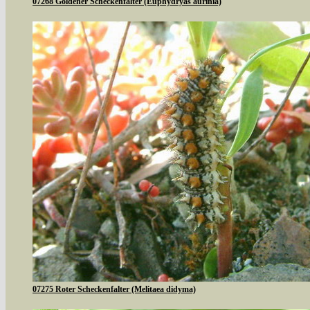
07268 Goldener Scheckenfalter (Euphydryas aurinia)
07275 Roter Scheckenfalter (Melitaea didyma)