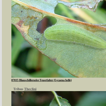
07035 Blauschillernder Feuerfalter (Lycaena helle)
Tribus
Theclini