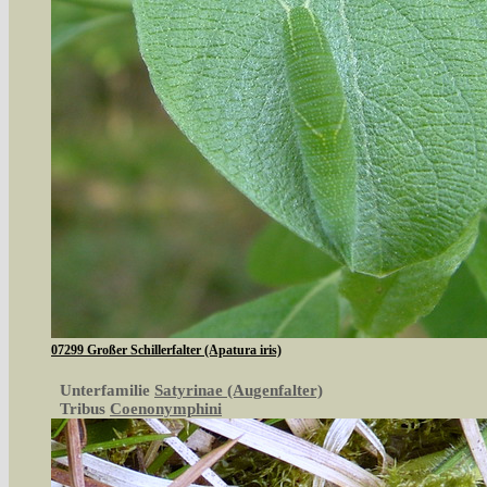
07299 Großer Schillerfalter (Apatura iris)
Unterfamilie
Satyrinae (Augenfalter)
Tribus
Coenonymphini