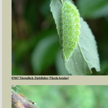
07047 Nierenfleck-Zipfelfalter (Thecla betulae)