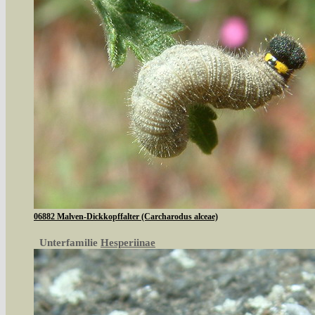
06882 Malven-Dickkopffalter (Carcharodus alceae)
Unterfamilie
Hesperiinae