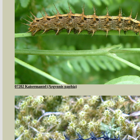
07202 Kaisermantel (Argynnis paphia)