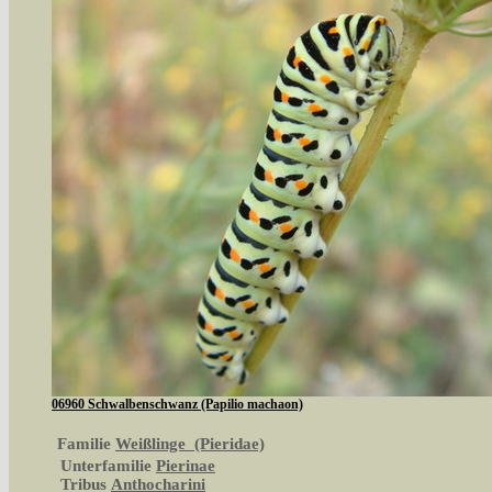
06960 Schwalbenschwanz (Papilio machaon)
Familie
Weißlinge (Pieridae)
Unterfamilie
Pierinae
Tribus
Anthocharini