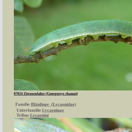
07024 Zitronenfalter (Gonepteryx rhamni)
Familie
Bläulinge (Lycaenidae)
Unterfamilie
Lycaeninae
Tribus
Lycaenini