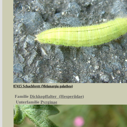
07415 Schachbrett (Melanargia galathea)
Familie
Dickkopffalter (Hesperiidae)
Unterfamilie
Pyrginae