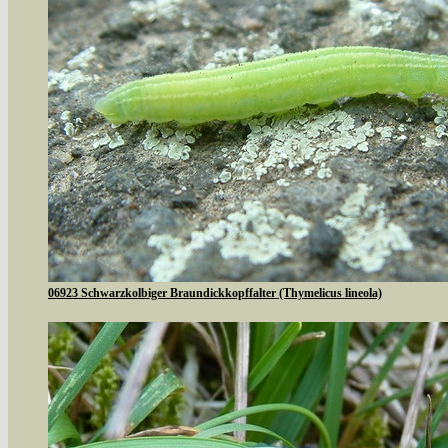
06923 Schwarzkolbiger Braundickkopffalter (Thymelicus lineola)