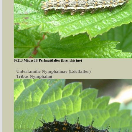
07213 Mädesüß-Perlmuttfalter (Brenthis ino)
Unterfamilie
Nymphalinae (Edelfalter)
Tribus
Nymphalini