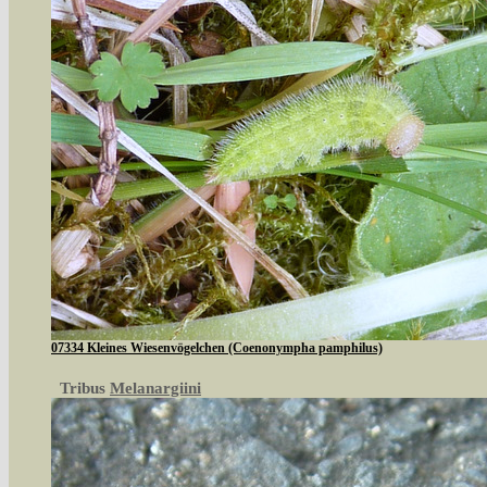
07334 Kleines Wiesenvögelchen (Coenonympha pamphilus)
Tribus
Melanargiini