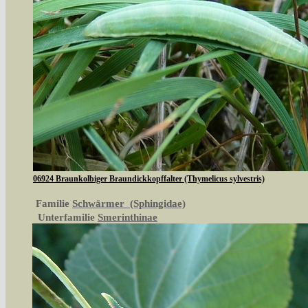
06924 Braunkolbiger Braundickkopffalter (Thymelicus sylvestris)
Familie
Schwärmer (Sphingidae)
Unterfamilie
Smerinthinae