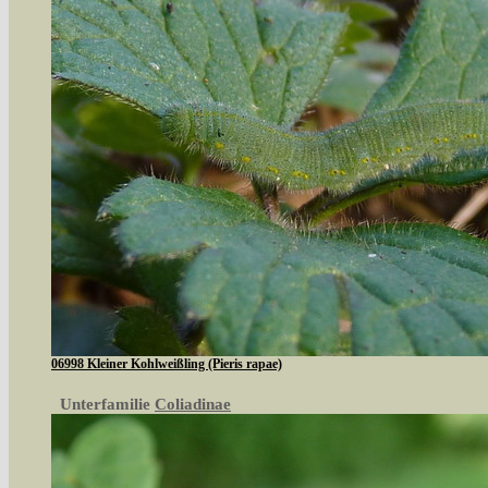
06998 Kleiner Kohlweißling (Pieris rapae)
Unterfamilie
Coliadinae