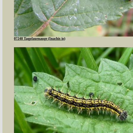
07248 Tagpfauenauge (Inachis io)