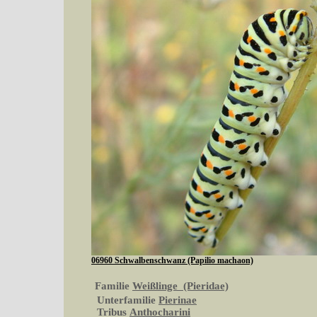
06960 Schwalbenschwanz (Papilio machaon)
Familie
Weißlinge (Pieridae)
Unterfamilie
Pierinae
Tribus
Anthocharini