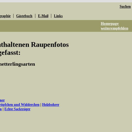
Suchen
|
|
|
graphie
Gästebuch
E-Mail
Links
Homepage
weiterempfehlen
enthaltenen Raupenfotos
fasst:
etterlingsarten
ner
tröpfchen und Widderchen
|
Holzbohrer
en
|
Echte Sackträger