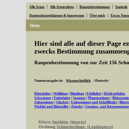
|
|
|
Alle Arten
Alle Artenvideos
Raupenbestimmung
Statistik
|
|
Datenschutzerklärung & Impressum
Über mich
Etwas Topo
Home
Hier sind alle auf dieser Page 
zwecks Bestimmung zusammenge
Raupenbestimmung von zur Zeit 156 Schm
Namensausgabe in:
Wissenschaftlich
>Deutsch<
Ritterfalter
|
Weißlinge
|
Bläulinge
|
Edelfalter
|
Dickkopffalter
Schwärmer
|
Eulenfalter
|
Spanner
|
Pfauenspinner
|
Birkenspin
Zahnspinner
|
Glucken
|
Eulenspinner und Sichelflügler
|
Bluts
Wickler und Blattroller
|
Zünsler
|
Gespinst- und Knospenmott
Klasse
Insekten (insecta)
Ordnung
Schmetterlinge (Lepidoptera)