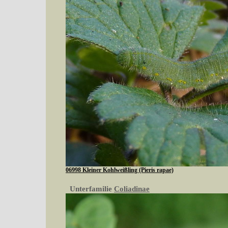
06998 Kleiner Kohlweißling (Pieris rapae)
Unterfamilie
Coliadinae