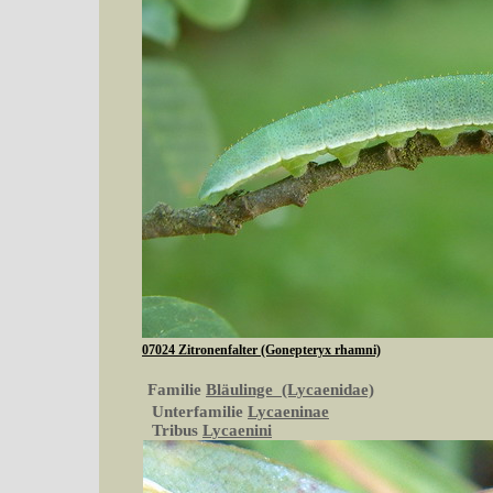
07024 Zitronenfalter (Gonepteryx rhamni)
Familie
Bläulinge (Lycaenidae)
Unterfamilie
Lycaeninae
Tribus
Lycaenini