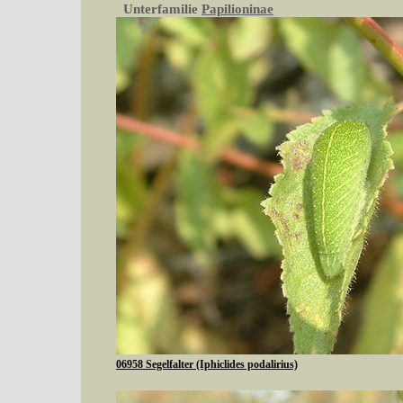
Unterfamilie
Papilioninae
06958 Segelfalter (Iphiclides podalirius)