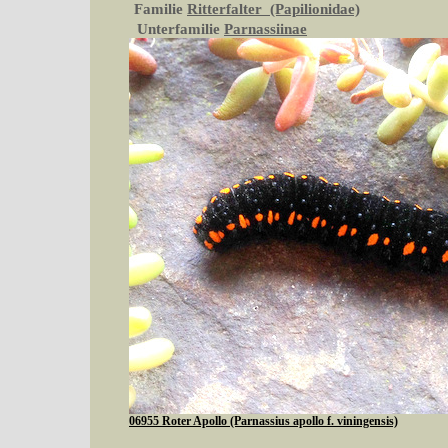
Familie
Ritterfalter (Papilionidae)
Unterfamilie
Parnassiinae
06955 Roter Apollo (Parnassius apollo f. viningensis)