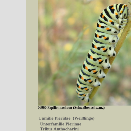
06960 Papilio machaon (Schwalbenschwanz)
Familie
Pieridae (Weißlinge)
Unterfamilie
Pierinae
Tribus
Anthocharini