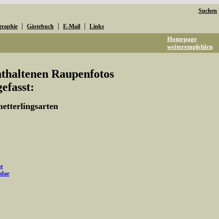
Suchen
|
|
|
graphie
Gästebuch
E-Mail
Links
Homepage
weiterempfehlen
enthaltenen Raupenfotos
fasst:
etterlingsarten
e
idae