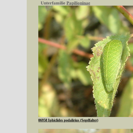
Unterfamilie
Papilioninae
06958 Iphiclides podalirius (Segelfalter)