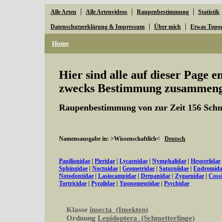
|
|
|
Alle Arten
Alle Artenvideos
Raupenbestimmung
Statistik
|
|
Datenschutzerklärung & Impressum
Über mich
Etwas Topo
Home
Hier sind alle auf dieser Page 
zwecks Bestimmung zusammenge
Raupenbestimmung von zur Zeit 156 Schm
Namensausgabe in: >Wissenschaftlich<
Deutsch
Papilionidae
|
Pieridae
|
Lycaenidae
|
Nymphalidae
|
Hesperiidae
Sphingidae
|
Noctuidae
|
Geometridae
|
Saturniidae
|
Endromida
Notodontidae
|
Lasiocampidae
|
Drepanidae
|
Zygaenidae
|
Coss
Tortricidae
|
Pyralidae
|
Yponomeutidae
|
Psychidae
Klasse
insecta (Insekten)
Ordnung
Lepidoptera (Schmetterlinge)