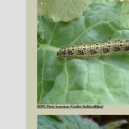
06995 Pieris brassicae (Großer Kohlweißling)