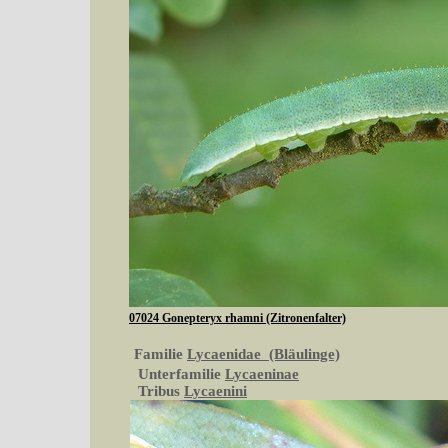
07024 Gonepteryx rhamni (Zitronenfalter)
Familie
Lycaenidae (Bläulinge)
Unterfamilie
Lycaeninae
Tribus
Lycaenini