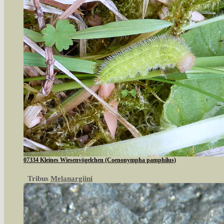
07334 Kleines Wiesenvögelchen (Coenonympha pamphilus)
Tribus
Melanargiini