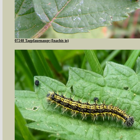
07248 Tagpfauenauge (Inachis io)