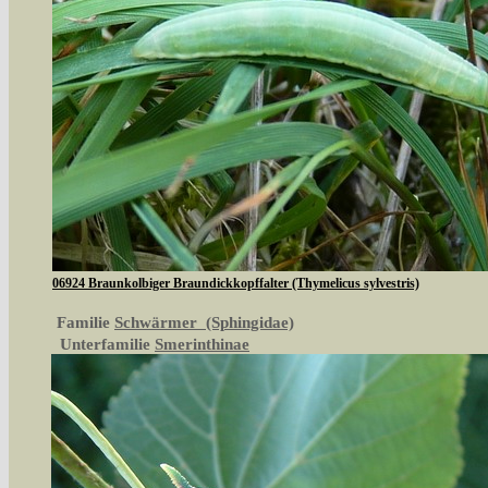
06924 Braunkolbiger Braundickkopffalter (Thymelicus sylvestris)
Familie
Schwärmer (Sphingidae)
Unterfamilie
Smerinthinae