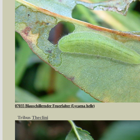
07035 Blauschillernder Feuerfalter (Lycaena helle)
Tribus
Theclini