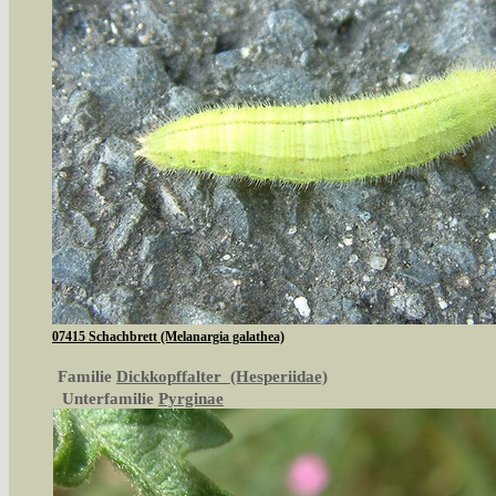
07415 Schachbrett (Melanargia galathea)
Familie
Dickkopffalter (Hesperiidae)
Unterfamilie
Pyrginae