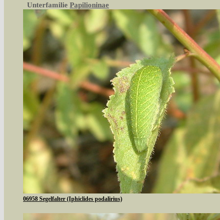
Unterfamilie
Papilioninae
06958 Segelfalter (Iphiclides podalirius)