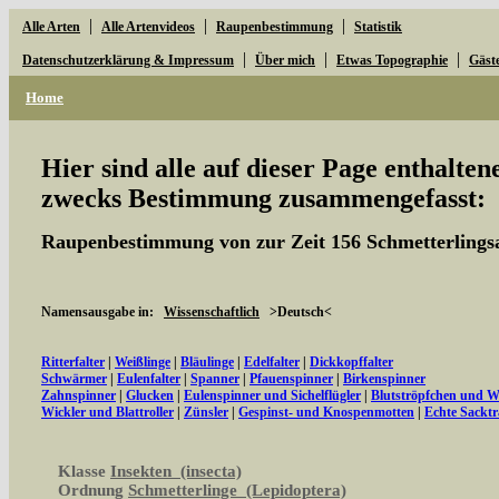
|
|
|
Alle Arten
Alle Artenvideos
Raupenbestimmung
Statistik
|
|
|
Datenschutzerklärung & Impressum
Über mich
Etwas Topographie
Gäst
Home
Hier sind alle auf dieser Page enthalte
zwecks Bestimmung zusammengefasst:
Raupenbestimmung von zur Zeit 156 Schmetterlings
Namensausgabe in:
Wissenschaftlich
>Deutsch<
Ritterfalter
|
Weißlinge
|
Bläulinge
|
Edelfalter
|
Dickkopffalter
Schwärmer
|
Eulenfalter
|
Spanner
|
Pfauenspinner
|
Birkenspinner
Zahnspinner
|
Glucken
|
Eulenspinner und Sichelflügler
|
Blutströpfchen und 
Wickler und Blattroller
|
Zünsler
|
Gespinst- und Knospenmotten
|
Echte Sacktr
Klasse
Insekten (insecta)
Ordnung
Schmetterlinge (Lepidoptera)