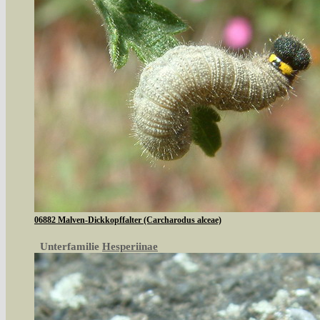
06882 Malven-Dickkopffalter (Carcharodus alceae)
Unterfamilie
Hesperiinae