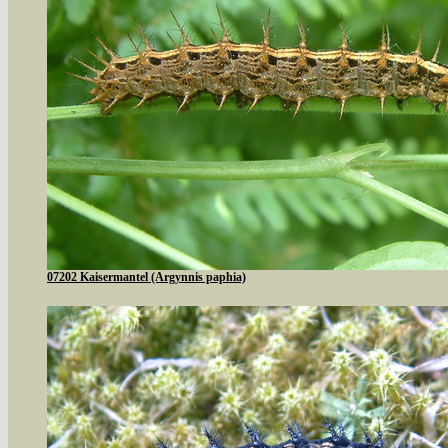
07202 Kaisermantel (Argynnis paphia)