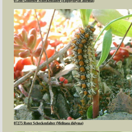
07268 Goldener Scheckenfalter (Euphydryas aurinia)
07275 Roter Scheckenfalter (Melitaea didyma)