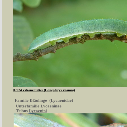
07024 Zitronenfalter (Gonepteryx rhamni)
Familie
Bläulinge (Lycaenidae)
Unterfamilie
Lycaeninae
Tribus
Lycaenini