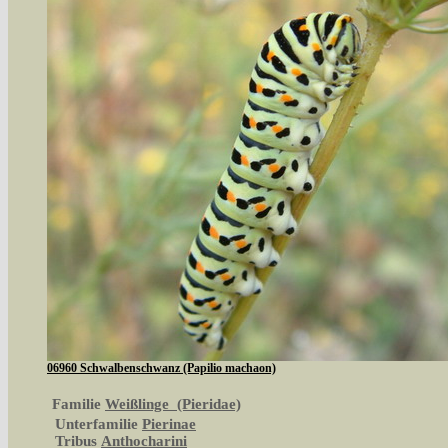
06960 Schwalbenschwanz (Papilio machaon)
Familie
Weißlinge (Pieridae)
Unterfamilie
Pierinae
Tribus
Anthocharini