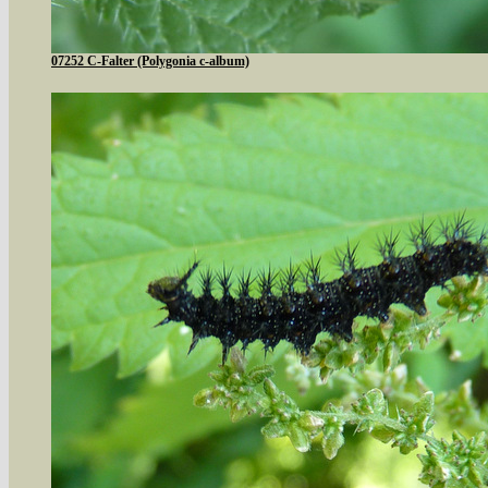
07252 C-Falter (Polygonia c-album)