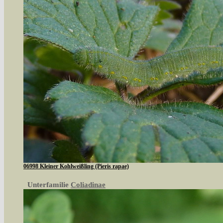
06998 Kleiner Kohlweißling (Pieris rapae)
Unterfamilie
Coliadinae