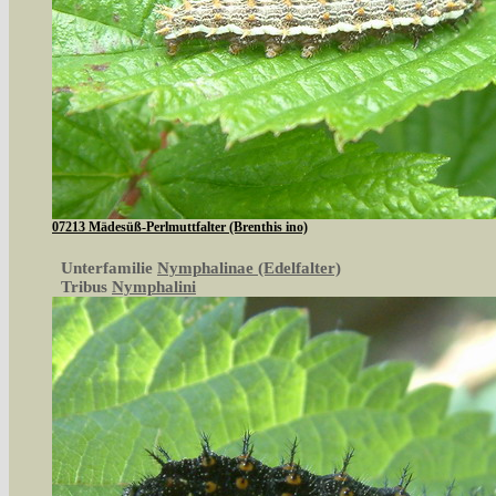
07213 Mädesüß-Perlmuttfalter (Brenthis ino)
Unterfamilie
Nymphalinae (Edelfalter)
Tribus
Nymphalini