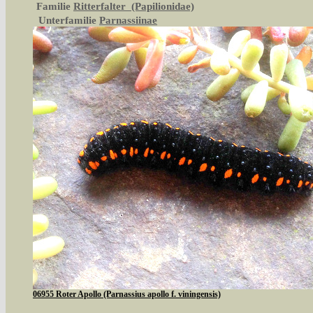
Familie
Ritterfalter (Papilionidae)
Unterfamilie
Parnassiinae
06955 Roter Apollo (Parnassius apollo f. viningensis)