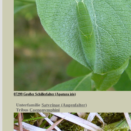
07299 Großer Schillerfalter (Apatura iris)
Unterfamilie
Satyrinae (Augenfalter)
Tribus
Coenonymphini