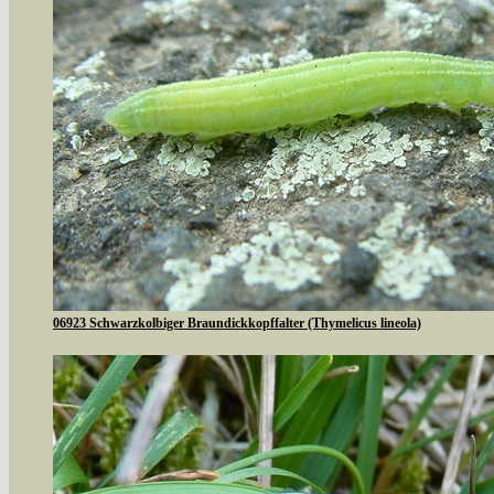
06923 Schwarzkolbiger Braundickkopffalter (Thymelicus lineola)