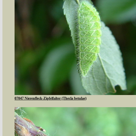
07047 Nierenfleck-Zipfelfalter (Thecla betulae)