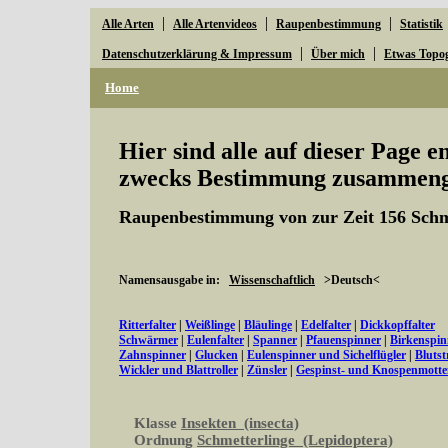
|
|
|
Alle Arten
Alle Artenvideos
Raupenbestimmung
Statistik
|
|
Datenschutzerklärung & Impressum
Über mich
Etwas Topo
Home
Hier sind alle auf dieser Page 
zwecks Bestimmung zusammenge
Raupenbestimmung von zur Zeit 156 Schm
Namensausgabe in:
Wissenschaftlich
>Deutsch<
Ritterfalter
|
Weißlinge
|
Bläulinge
|
Edelfalter
|
Dickkopffalter
Schwärmer
|
Eulenfalter
|
Spanner
|
Pfauenspinner
|
Birkenspin
Zahnspinner
|
Glucken
|
Eulenspinner und Sichelflügler
|
Bluts
Wickler und Blattroller
|
Zünsler
|
Gespinst- und Knospenmott
Klasse
Insekten (insecta)
Ordnung
Schmetterlinge (Lepidoptera)