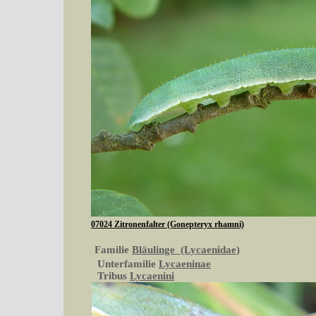
07024 Zitronenfalter (Gonepteryx rhamni)
Familie
Bläulinge (Lycaenidae)
Unterfamilie
Lycaeninae
Tribus
Lycaenini