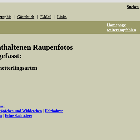
Suchen
|
|
|
graphie
Gästebuch
E-Mail
Links
Homepage
weiterempfehlen
enthaltenen Raupenfotos
fasst:
etterlingsarten
ner
tröpfchen und Widderchen
|
Holzbohrer
en
|
Echte Sackträger