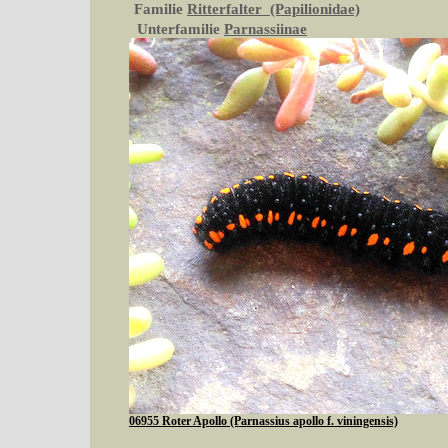
Familie
Ritterfalter (Papilionidae)
Unterfamilie
Parnassiinae
06955 Roter Apollo (Parnassius apollo f. viningensis)