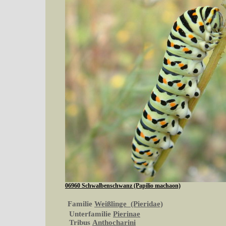
06960 Schwalbenschwanz (Papilio machaon)
Familie
Weißlinge (Pieridae)
Unterfamilie
Pierinae
Tribus
Anthocharini