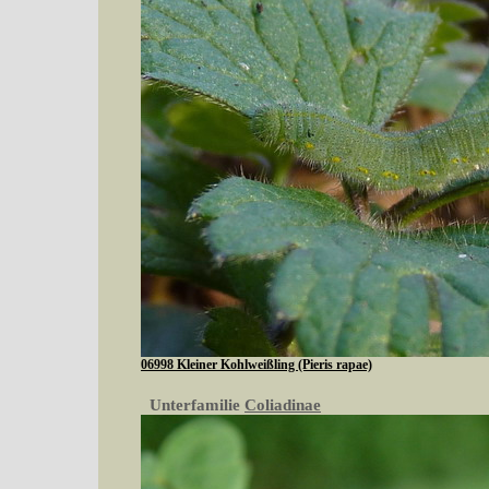
06998 Kleiner Kohlweißling (Pieris rapae)
Unterfamilie
Coliadinae