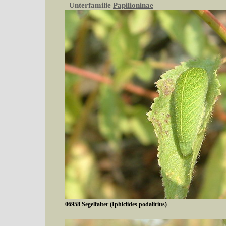
Unterfamilie
Papilioninae
06958 Segelfalter (Iphiclides podalirius)