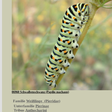
06960 Schwalbenschwanz (Papilio machaon)
Familie
Weißlinge (Pieridae)
Unterfamilie
Pierinae
Tribus
Anthocharini