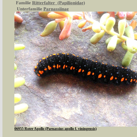
Familie
Ritterfalter (Papilionidae)
Unterfamilie
Parnassiinae
06955 Roter Apollo (Parnassius apollo f. viningensis)