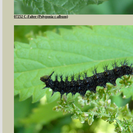
07252 C-Falter (Polygonia c-album)