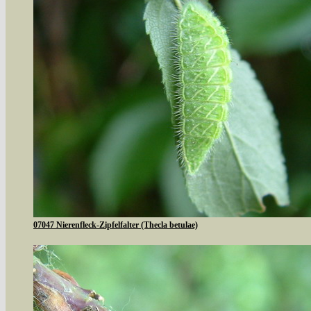
07047 Nierenfleck-Zipfelfalter (Thecla betulae)