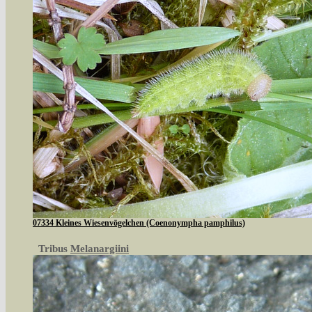
07334 Kleines Wiesenvögelchen (Coenonympha pamphilus)
Tribus
Melanargiini