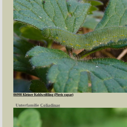
06998 Kleiner Kohlweißling (Pieris rapae)
Unterfamilie
Coliadinae