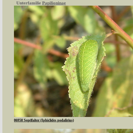
Unterfamilie
Papilioninae
06958 Segelfalter (Iphiclides podalirius)