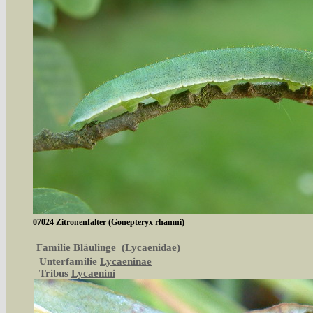
07024 Zitronenfalter (Gonepteryx rhamni)
Familie
Bläulinge (Lycaenidae)
Unterfamilie
Lycaeninae
Tribus
Lycaenini