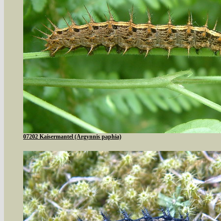
07202 Kaisermantel (Argynnis paphia)