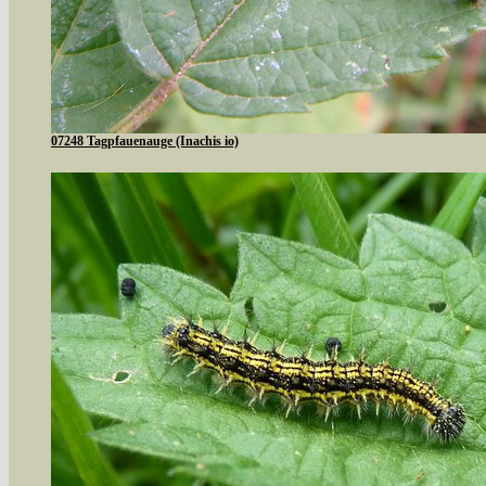
07248 Tagpfauenauge (Inachis io)