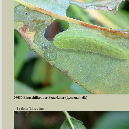
07035 Blauschillernder Feuerfalter (Lycaena helle)
Tribus
Theclini