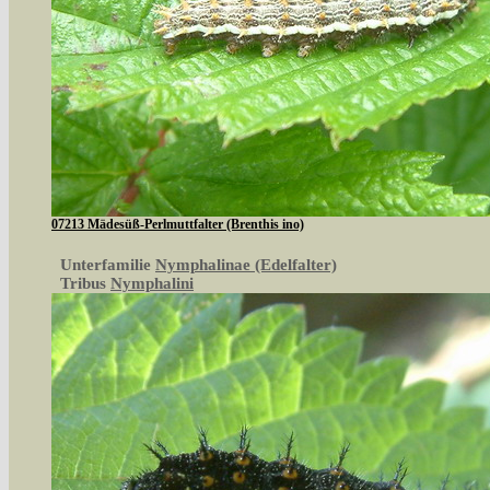
07213 Mädesüß-Perlmuttfalter (Brenthis ino)
Unterfamilie
Nymphalinae (Edelfalter)
Tribus
Nymphalini