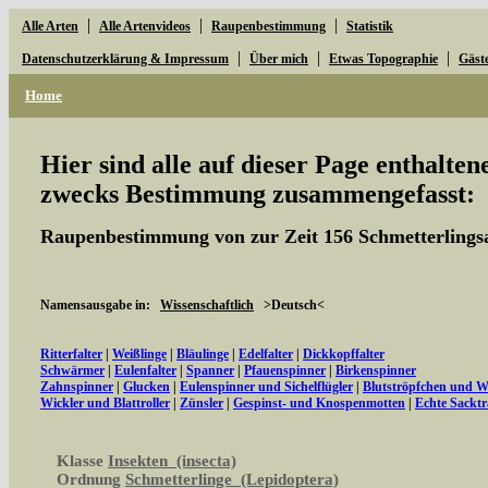
|
|
|
Alle Arten
Alle Artenvideos
Raupenbestimmung
Statistik
|
|
|
Datenschutzerklärung & Impressum
Über mich
Etwas Topographie
Gäst
Home
Hier sind alle auf dieser Page enthalte
zwecks Bestimmung zusammengefasst:
Raupenbestimmung von zur Zeit 156 Schmetterlings
Namensausgabe in:
Wissenschaftlich
>Deutsch<
Ritterfalter
|
Weißlinge
|
Bläulinge
|
Edelfalter
|
Dickkopffalter
Schwärmer
|
Eulenfalter
|
Spanner
|
Pfauenspinner
|
Birkenspinner
Zahnspinner
|
Glucken
|
Eulenspinner und Sichelflügler
|
Blutströpfchen und 
Wickler und Blattroller
|
Zünsler
|
Gespinst- und Knospenmotten
|
Echte Sacktr
Klasse
Insekten (insecta)
Ordnung
Schmetterlinge (Lepidoptera)