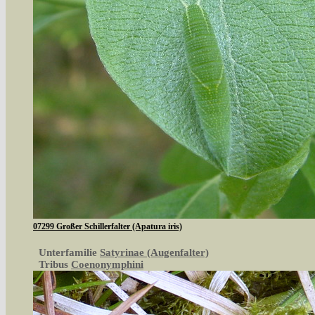
07299 Großer Schillerfalter (Apatura iris)
Unterfamilie
Satyrinae (Augenfalter)
Tribus
Coenonymphini