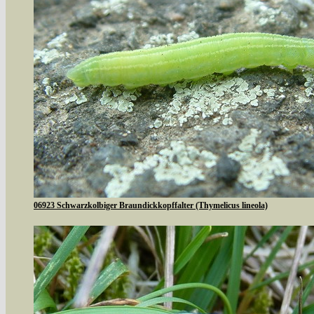
06923 Schwarzkolbiger Braundickkopffalter (Thymelicus lineola)