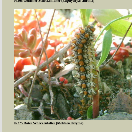
07268 Goldener Scheckenfalter (Euphydryas aurinia)
07275 Roter Scheckenfalter (Melitaea didyma)