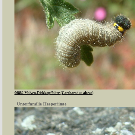
06882 Malven-Dickkopffalter (Carcharodus alceae)
Unterfamilie
Hesperiinae