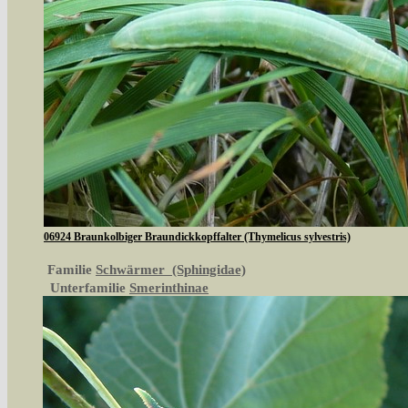
06924 Braunkolbiger Braundickkopffalter (Thymelicus sylvestris)
Familie
Schwärmer (Sphingidae)
Unterfamilie
Smerinthinae