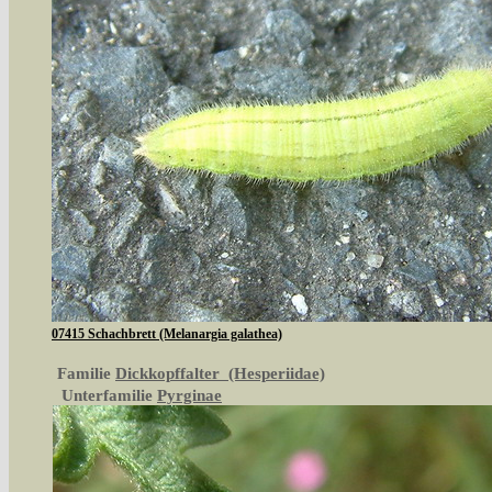
07415 Schachbrett (Melanargia galathea)
Familie
Dickkopffalter (Hesperiidae)
Unterfamilie
Pyrginae