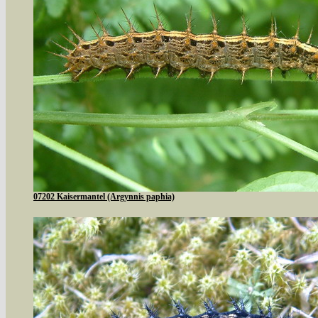
07202 Kaisermantel (Argynnis paphia)