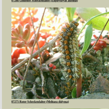
07268 Goldener Scheckenfalter (Euphydryas aurinia)
07275 Roter Scheckenfalter (Melitaea didyma)