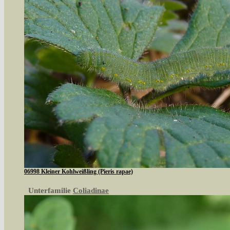
06998 Kleiner Kohlweißling (Pieris rapae)
Unterfamilie
Coliadinae