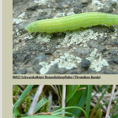
06923 Schwarzkolbiger Braundickkopffalter (Thymelicus lineola)