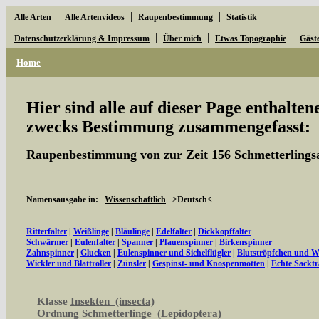
|
|
|
Alle Arten
Alle Artenvideos
Raupenbestimmung
Statistik
|
|
|
Datenschutzerklärung & Impressum
Über mich
Etwas Topographie
Gäst
Home
Hier sind alle auf dieser Page enthalte
zwecks Bestimmung zusammengefasst:
Raupenbestimmung von zur Zeit 156 Schmetterlings
Namensausgabe in:
Wissenschaftlich
>Deutsch<
Ritterfalter
|
Weißlinge
|
Bläulinge
|
Edelfalter
|
Dickkopffalter
Schwärmer
|
Eulenfalter
|
Spanner
|
Pfauenspinner
|
Birkenspinner
Zahnspinner
|
Glucken
|
Eulenspinner und Sichelflügler
|
Blutströpfchen und 
Wickler und Blattroller
|
Zünsler
|
Gespinst- und Knospenmotten
|
Echte Sacktr
Klasse
Insekten (insecta)
Ordnung
Schmetterlinge (Lepidoptera)