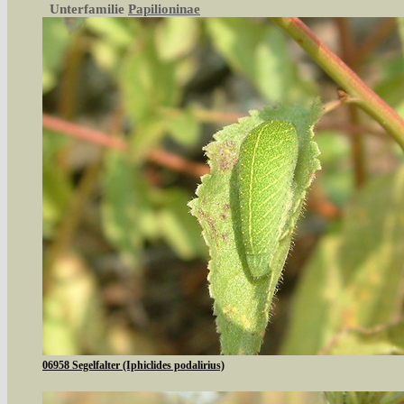
Unterfamilie
Papilioninae
06958 Segelfalter (Iphiclides podalirius)