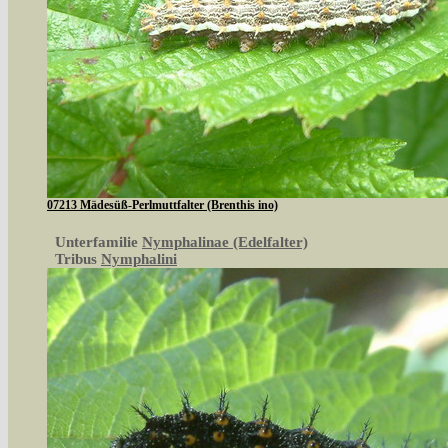
07213 Mädesüß-Perlmuttfalter (Brenthis ino)
Unterfamilie
Nymphalinae (Edelfalter)
Tribus
Nymphalini