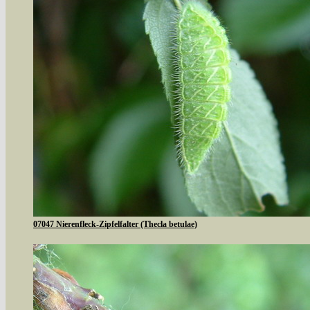
07047 Nierenfleck-Zipfelfalter (Thecla betulae)