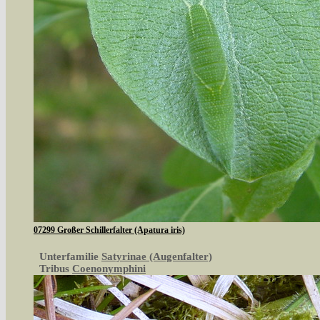
07299 Großer Schillerfalter (Apatura iris)
Unterfamilie
Satyrinae (Augenfalter)
Tribus
Coenonymphini