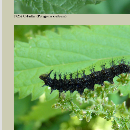
07252 C-Falter (Polygonia c-album)