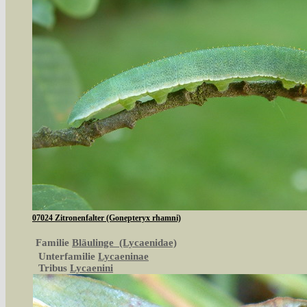
07024 Zitronenfalter (Gonepteryx rhamni)
Familie
Bläulinge (Lycaenidae)
Unterfamilie
Lycaeninae
Tribus
Lycaenini