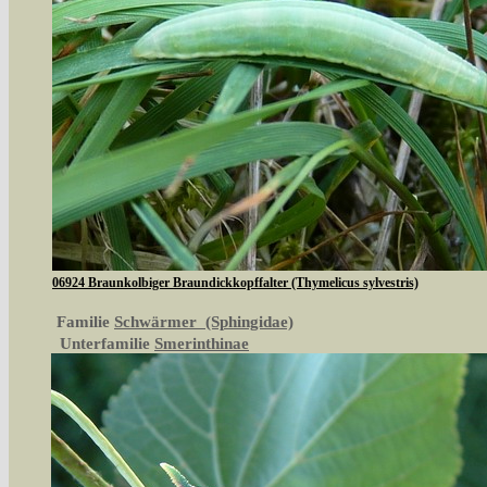
06924 Braunkolbiger Braundickkopffalter (Thymelicus sylvestris)
Familie
Schwärmer (Sphingidae)
Unterfamilie
Smerinthinae