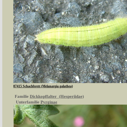
07415 Schachbrett (Melanargia galathea)
Familie
Dickkopffalter (Hesperiidae)
Unterfamilie
Pyrginae