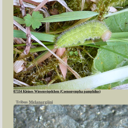
07334 Kleines Wiesenvögelchen (Coenonympha pamphilus)
Tribus
Melanargiini