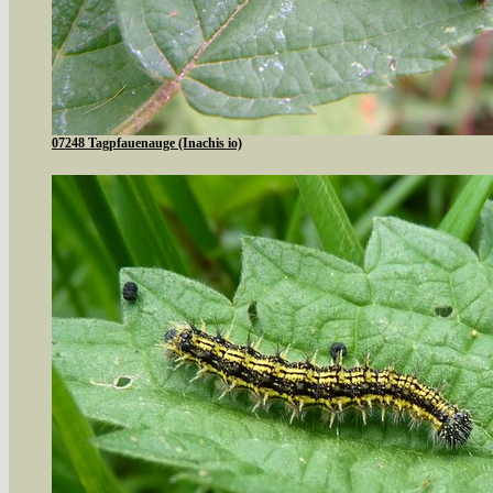
07248 Tagpfauenauge (Inachis io)