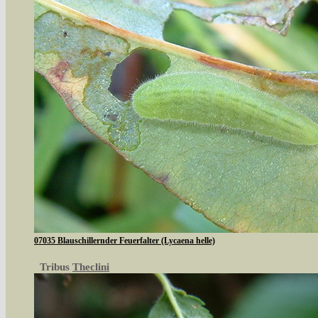
07035 Blauschillernder Feuerfalter (Lycaena helle)
Tribus
Theclini