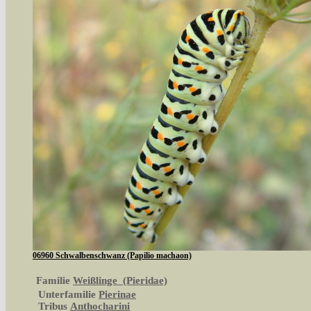
06960 Schwalbenschwanz (Papilio machaon)
Familie
Weißlinge (Pieridae)
Unterfamilie
Pierinae
Tribus
Anthocharini