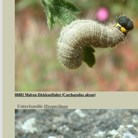
06882 Malven-Dickkopffalter (Carcharodus alceae)
Unterfamilie
Hesperiinae