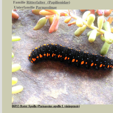
Familie
Ritterfalter (Papilionidae)
Unterfamilie
Parnassiinae
06955 Roter Apollo (Parnassius apollo f. viningensis)