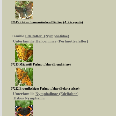
07145 Kleiner Sonnenröschen-Bläuling (Aricia agestis)
Familie
Edelfalter (Nymphalidae)
Unterfamilie
Heliconiinae (Perlmutterfalter)
07213 Mädesüß-Perlmuttfalter (Brenthis ino)
07222 Braunfleckiger Perlmuttfalter (Boloria selene)
Unterfamilie
Nymphalinae (Edelfalter)
Tribus
Nymphalini