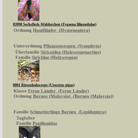
03998 Sechsfleck-Widderchen (Zygaena filipendulae)
Ordnung
Hautflügler (Hymenoptera)
Unterordnung
Pflanzenwespen (Symphyta)
Überfamilie
Siricoidea (Holzwespenartige)
Familie
Siricidae (Holzwespen)
0001 Riesenholzwespe (Urocerus gigas)
Klasse
Ferne Länder (Ferne Länder)
Ordnung
Borneo (Malaysia) (Borneo (Malaysia))
Familie
Schmetterlinge Borneo (Lepidoptera)
Tagfalter
Familie
Papilionidae