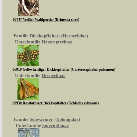
07447 Weißer Waldportier (Brintesia circe)
Familie
Dickkopffalter (Hesperiidae)
Unterfamilie
Heteropterinae
06919 Gelbwürfeliger Dickkopffalter (Carterocephalus palaemon)
Unterfamilie
Hesperiinae
06930 Rostfarbiger Dickkopffalter (Ochlodes sylvanus)
Familie
Schwärmer (Sphingidae)
Unterfamilie
Smerinthinae