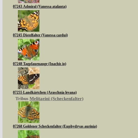
07243 Admiral (Vanessa atalanta)
07245 Distelfalter (Vanessa cardui)
07248 Tagpfauenauge (Inachis io)
07255 Landkärtchen (Araschnia levana)
Tribus
Melitaeini (Scheckenfalter)
07268 Goldener Scheckenfalter (Euphydryas aurinia)