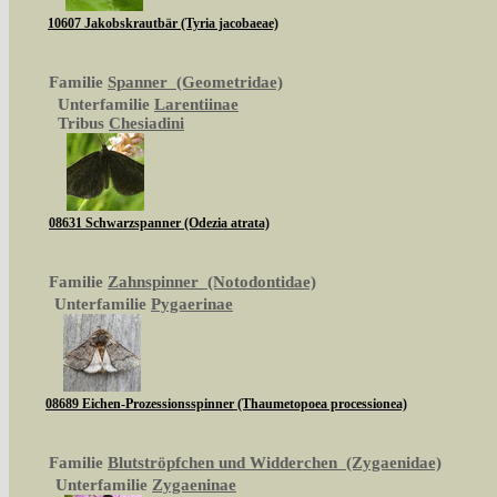
10607 Jakobskrautbär (Tyria jacobaeae)
Familie
Spanner (Geometridae)
Unterfamilie
Larentiinae
Tribus
Chesiadini
08631 Schwarzspanner (Odezia atrata)
Familie
Zahnspinner (Notodontidae)
Unterfamilie
Pygaerinae
08689 Eichen-Prozessionsspinner (Thaumetopoea processionea)
Familie
Blutströpfchen und Widderchen (Zygaenidae)
Unterfamilie
Zygaeninae