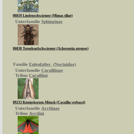
06819 Lindenschwärmer (Mimas tiliae)
Unterfamilie
Sphinginae
06830 Totenkopfschwärmer (Acherontia atropos)
Familie
Eulenfalter (Noctuidae)
Unterfamilie
Cuculliinae
Tribus
Cuculliini
09233 Königskerzen-Mönch (Cucullia verbasci)
Unterfamilie
Arctiinae
Tribus
Arctiini