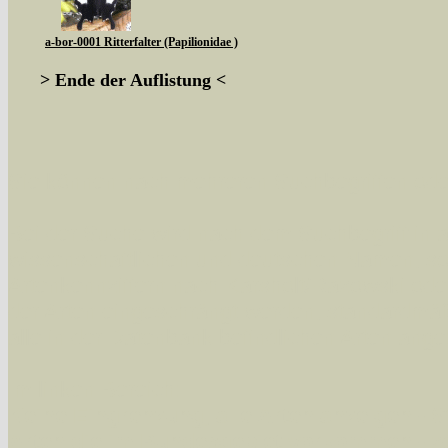
a-bor-0001 Ritterfalter (Papilionidae )
> Ende der Auflistung <
Sie können nach mehreren Suchbegriffen oder
Bei der Suche wird nach dem Suchbegriff in al
wissenschaftlichen und deutschen Namen, so
Artenkennziffern nach Karsholt/Razowski od
der Arten eingeschrängt werden, standardmä
alle in der Datenbank befindlichen Arten ange
Im linken Bereich:
Keine Eingrenzung, alle Arten anzeigen
- S
Arten die im Bundesgebiet vorkommen
- z