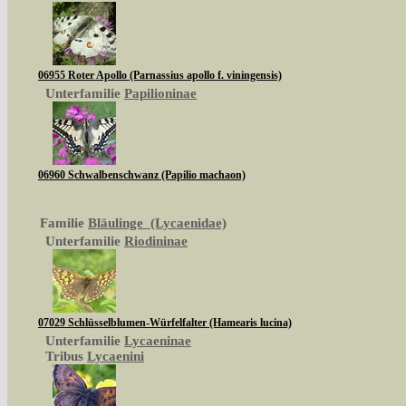
06955 Roter Apollo (Parnassius apollo f. viningensis)
Unterfamilie
Papilioninae
06960 Schwalbenschwanz (Papilio machaon)
Familie
Bläulinge (Lycaenidae)
Unterfamilie
Riodininae
07029 Schlüsselblumen-Würfelfalter (Hamearis lucina)
Unterfamilie
Lycaeninae
Tribus
Lycaenini