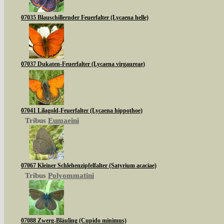
07035 Blauschillernder Feuerfalter (Lycaena helle)
07037 Dukaten-Feuerfalter (Lycaena virgaureae)
07041 Lilagold-Feuerfalter (Lycaena hippothoe)
Tribus
Eumaeini
07067 Kleiner Schlehenzipfelfalter (Satyrium acaciae)
Tribus
Polyommatini
07088 Zwerg-Bläuling (Cupido minimus)