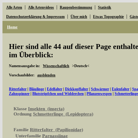
|
|
|
Alle Arten
Alle Artenvideos
Raupenbestimmung
Statistik
|
|
|
Datenschutzerklärung & Impressum
Über mich
Etwas Topographie
Gäst
Home
Hier sind alle 44 auf dieser Page enthal
im Überblick:
Namensausgabe in:
Wissenschaftlich
>Deutsch<
Vorschaubilder:
ausblenden
Ritterfalter
|
Bläulinge
|
Edelfalter
|
Dickkopffalter
|
Schwärmer
|
Eulenfalter
|
Spa
Zahnspinner
|
Blutströpfchen und Widderchen
|
Pflanzenwespen
|
Schmetterling
Klasse
Insekten (insecta)
Ordnung
Schmetterlinge (Lepidoptera)
Familie
Ritterfalter (Papilionidae)
Unterfamilie
Parnassiinae