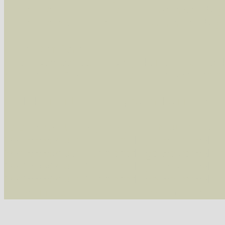
Arten die im Westerwald vorkommen
- beg
Arten die in Westernohe vorkommen
- beg
Im rechten Bereich:
Alle Arten der Sammlung
- keine Einschrän
nur die mit Rote Liste-Status
- es werden nur
Die linken und rechten Optionen können auch
Fatal error
: Uncaught ArgumentCountError: T
/var/www/vhosts/schmetterlinge-westerwald.de/
/var/www/vhosts/schmetterlinge-westerwald.de
/var/www/vhosts/schmetterlinge-westerwald.de
/var/www/vhosts/schmetterlinge-westerwald.de/
thrown in
/var/www/vhosts/schmetterlinge-w