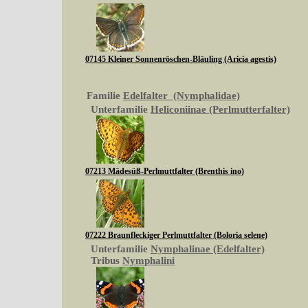
07145 Kleiner Sonnenröschen-Bläuling (Aricia agestis)
Familie
Edelfalter (Nymphalidae)
Unterfamilie
Heliconiinae (Perlmutterfalter)
07213 Mädesüß-Perlmuttfalter (Brenthis ino)
07222 Braunfleckiger Perlmuttfalter (Boloria selene)
Unterfamilie
Nymphalinae (Edelfalter)
Tribus
Nymphalini