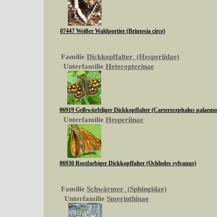
07447 Weißer Waldportier (Brintesia circe)
Familie
Dickkopffalter (Hesperiidae)
Unterfamilie
Heteropterinae
06919 Gelbwürfeliger Dickkopffalter (Carterocephalus palaem
Unterfamilie
Hesperiinae
06930 Rostfarbiger Dickkopffalter (Ochlodes sylvanus)
Familie
Schwärmer (Sphingidae)
Unterfamilie
Smerinthinae