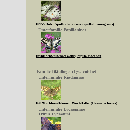
06955 Roter Apollo (Parnassius apollo f. viningensis)
Unterfamilie
Papilioninae
06960 Schwalbenschwanz (Papilio machaon)
Familie
Bläulinge (Lycaenidae)
Unterfamilie
Riodininae
07029 Schlüsselblumen-Würfelfalter (Hamearis lucina)
Unterfamilie
Lycaeninae
Tribus
Lycaenini