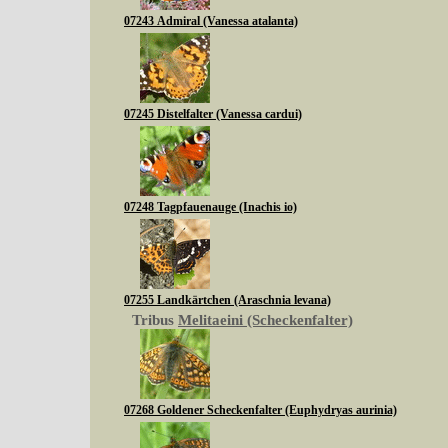
07243 Admiral (Vanessa atalanta)
07245 Distelfalter (Vanessa cardui)
07248 Tagpfauenauge (Inachis io)
07255 Landkärtchen (Araschnia levana)
Tribus
Melitaeini (Scheckenfalter)
07268 Goldener Scheckenfalter (Euphydryas aurinia)