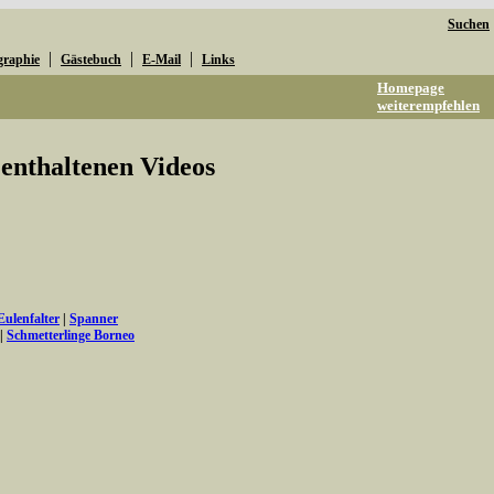
Suchen
|
|
|
graphie
Gästebuch
E-Mail
Links
Homepage
weiterempfehlen
e enthaltenen Videos
Eulenfalter
|
Spanner
|
Schmetterlinge Borneo