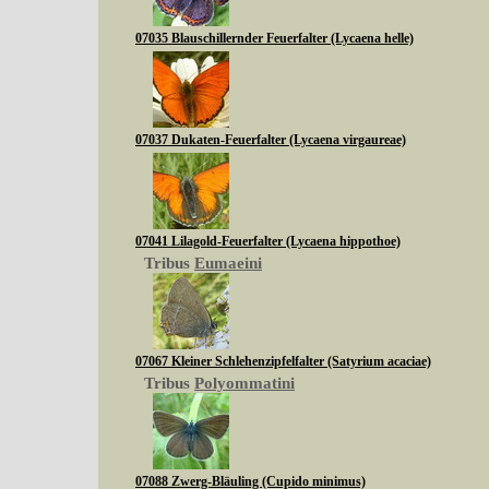
07035 Blauschillernder Feuerfalter (Lycaena helle)
07037 Dukaten-Feuerfalter (Lycaena virgaureae)
07041 Lilagold-Feuerfalter (Lycaena hippothoe)
Tribus
Eumaeini
07067 Kleiner Schlehenzipfelfalter (Satyrium acaciae)
Tribus
Polyommatini
07088 Zwerg-Bläuling (Cupido minimus)