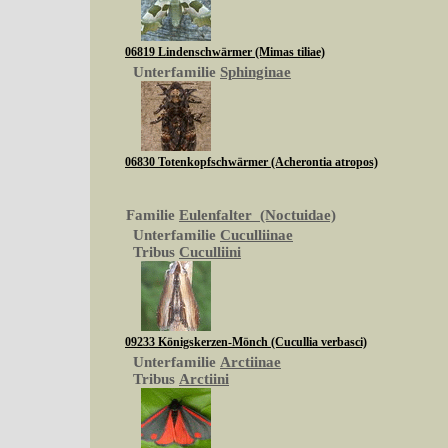
06819 Lindenschwärmer (Mimas tiliae)
Unterfamilie
Sphinginae
06830 Totenkopfschwärmer (Acherontia atropos)
Familie
Eulenfalter (Noctuidae)
Unterfamilie
Cuculliinae
Tribus
Cuculliini
09233 Königskerzen-Mönch (Cucullia verbasci)
Unterfamilie
Arctiinae
Tribus
Arctiini