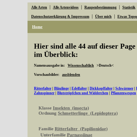
|
|
|
Alle Arten
Alle Artenvideos
Raupenbestimmung
Statistik
|
|
Datenschutzerklärung & Impressum
Über mich
Etwas Topo
Home
Hier sind alle 44 auf dieser Pag
im Überblick:
Namensausgabe in:
Wissenschaftlich
>Deutsch<
Vorschaubilder:
ausblenden
Ritterfalter
|
Bläulinge
|
Edelfalter
|
Dickkopffalter
|
Schwärmer
|
Zahnspinner
|
Blutströpfchen und Widderchen
|
Pflanzenwespen
Klasse
Insekten (insecta)
Ordnung
Schmetterlinge (Lepidoptera)
Familie
Ritterfalter (Papilionidae)
Unterfamilie
Parnassiinae