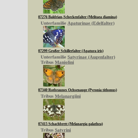
07276 Baldrian-Scheckenfalter (Melitaea diamina)
Unterfamilie
Apaturinae (Edelfalter)
07299 Großer Schillerfalter (Apatura iris)
Unterfamilie
Satyrinae (Augenfalter)
Tribus
Maniolini
07340 Rotbraunes Ochsenauge (Pyronia tithonus)
Tribus
Melanargiini
07415 Schachbrett (Melanargia galathea)
Tribus
Satyrini