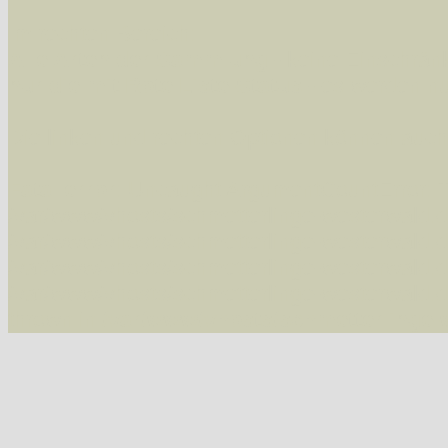
Im rechten Bereich:
Alle Arten der Sammlung
- keine Einschrän
nur die mit Rote Liste-Status
- es werden nur
Die linken und rechten Optionen können auch
Fatal error
: Uncaught ArgumentCountError: T
/var/www/vhosts/schmetterlinge-westerwald.de/
/var/www/vhosts/schmetterlinge-westerwald.de
/var/www/vhosts/schmetterlinge-westerwald.de
/var/www/vhosts/schmetterlinge-westerwald.de/
thrown in
/var/www/vhosts/schmetterlinge-w