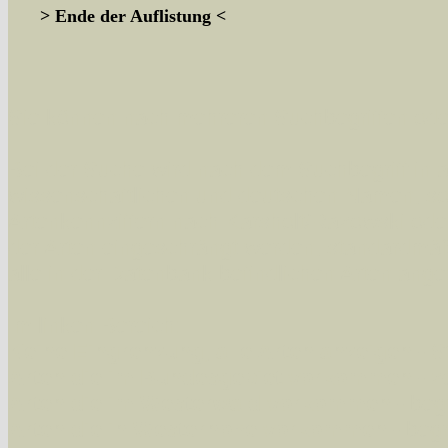
> Ende der Auflistung <
Sie können nach mehreren Suchbegriffen oder
Bei der Suche wird nach dem Suchbegriff in al
wissenschaftlichen und deutschen Namen, so
Artenkennziffern nach Karsholt/Razowski od
der Arten eingeschrängt werden, standardmä
alle in der Datenbank befindlichen Arten ange
Im linken Bereich:
Keine Eingrenzung, alle Arten anzeigen
- S
Arten die im Bundesgebiet vorkommen
- z
Arten die im Westerwald vorkommen
- beg
Arten die in Westernohe vorkommen
- beg