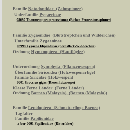
Familie
Notodontidae (Zahnspinner)
Unterfamilie
Pygaerinae
08689 Thaumetopoea processionea (Eichen-Prozessionsspinner)
Familie
Zygaenidae (Blutströpfchen und Widderchen)
Unterfamilie
Zygaeninae
03998 Zygaena filipendulae (Sechsfleck-Widderchen)
Ordnung
Hymenoptera (Hautflügler)
Unterordnung
Symphyta (Pflanzenwespen)
Überfamilie
Siricoidea (Holzwespenartige)
Familie
Siricidae (Holzwespen)
0001 Urocerus gigas (Riesenholzwespe)
Klasse
Ferne Länder (Ferne Länder)
Ordnung
Borneo (Malaysia) (Borneo (Malaysia))
Familie
Lepidoptera (Schmetterlinge Borneo)
Tagfalter
Familie
Papilionidae
a-bor-0001 Papilionidae (Ritterfalter)