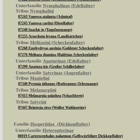
Unterfamilie
Nymphalinae (Edelfalter)
Tribus
Nymphalini
07243 Vanessa atalanta (Admiral)
07245 Vanessa cardui (Distelfalter)
07248 Inachis io (Tagpfauenauge)
07255 Araschnia levana (Landkärtchen)
Tribus
Melitaeini (Scheckenfalter)
07268 Euphydryas aurinia (Goldener Scheckenfalter)
07276 Melitaea diamina (Baldrian-Scheckenfalter)
Unterfamilie
Apaturinae (Edelfalter)
07299 Apatura iris (Großer Schillerfalter)
Unterfamilie
Satyrinae (Augenfalter)
Tribus
Maniolini
07340 Pyronia tithonus (Rotbraunes Ochsenauge)
Tribus
Melanargiini
07415 Melanargia galathea (Schachbrett)
Tribus
Satyrini
07447 Brintesia circe (Weißer Waldportier)
Familie
Hesperiidae (Dickkopffalter)
Unterfamilie
Heteropterinae
06919 Carterocephalus palaemon (Gelbwürfeliger Dickkopffalter)