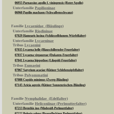
06955 Parnassius apollo f. viningensis (Roter Apollo)
Unterfamilie
Papilioninae
06960 Papilio machaon (Schwalbenschwanz)
Familie
Lycaenidae (Bläulinge)
Unterfamilie
Riodininae
07029 Hamearis lucina (Schlüsselblumen-Würfelfalter)
Unterfamilie
Lycaeninae
Tribus
Lycaenini
07035 Lycaena helle (Blauschillernder Feuerfalter)
07037 Lycaena virgaureae (Dukaten-Feuerfalter)
07041 Lycaena hippothoe (Lilagold-Feuerfalter)
Tribus
Eumaeini
07067 Satyrium acaciae (Kleiner Schlehenzipfelfalter)
Tribus
Polyommatini
07088 Cupido minimus (Zwerg-Bläuling)
07145 Aricia agestis (Kleiner Sonnenröschen-Bläuling)
Familie
Nymphalidae (Edelfalter)
Unterfamilie
Heliconiinae (Perlmutterfalter)
07213 Brenthis ino (Mädesüß-Perlmuttfalter)
07222 Boloria selene (Braunfleckiger Perlmuttfalter)