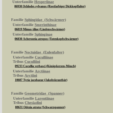
Unterfamilie
Hesperiinae
06930 Ochlodes sylvanus (Rostfarbiger Dickkopffalter)
Familie
Sphingidae (Schwärmer)
Unterfamilie
Smerinthinae
06819 Mimas tiliae (Lindenschwärmer)
Unterfamilie
Sphinginae
06830 Acherontia atropos (Totenkopfschwärmer)
Familie
Noctuidae (Eulenfalter)
Unterfamilie
Cuculliinae
Tribus
Cuculliini
09233 Cucullia verbasci (Königskerzen-Mönch)
Unterfamilie
Arctiinae
Tribus
Arctiini
10607 Tyria jacobaeae (Jakobskrautbär)
Familie
Geometridae (Spanner)
Unterfamilie
Larentiinae
Tribus
Chesiadini
08631 Odezia atrata (Schwarzspanner)