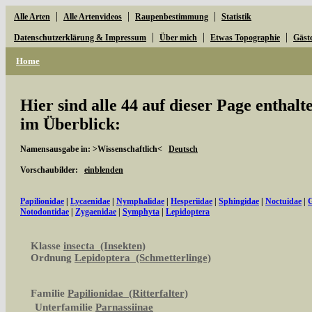
|
|
|
Alle Arten
Alle Artenvideos
Raupenbestimmung
Statistik
|
|
|
Datenschutzerklärung & Impressum
Über mich
Etwas Topographie
Gäst
Home
Hier sind alle 44 auf dieser Page enthal
im Überblick:
Namensausgabe in: >Wissenschaftlich<
Deutsch
Vorschaubilder:
einblenden
Papilionidae
|
Lycaenidae
|
Nymphalidae
|
Hesperiidae
|
Sphingidae
|
Noctuidae
|
G
Notodontidae
|
Zygaenidae
|
Symphyta
|
Lepidoptera
Klasse
insecta (Insekten)
Ordnung
Lepidoptera (Schmetterlinge)
Familie
Papilionidae (Ritterfalter)
Unterfamilie
Parnassiinae