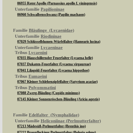
06955 Roter Apollo (Parnassius apollo f. viningensis)
Unterfamilie
Papilioninae
06960 Schwalbenschwanz (Papilio machaon)
Familie
Bläulinge (Lycaenidae)
Unterfamilie
Riodininae
07029 Schlüsselblumen-Würfelfalter (Hamearis lucina)
Unterfamilie
Lycaeninae
Tribus
Lycaenini
07035 Blauschillernder Feuerfalter (Lycaena helle)
07037 Dukaten-Feuerfalter (Lycaena virgaureae)
07041 Lilagold-Feuerfalter (Lycaena hippothoe)
Tribus
Eumaeini
07067 Kleiner Schlehenzipfelfalter (Satyrium acaciae)
Tribus
Polyommatini
07088 Zwerg-Bläuling (Cupido minimus)
07145 Kleiner Sonnenröschen-Bläuling (Aricia agestis)
Familie
Edelfalter (Nymphalidae)
Unterfamilie
Heliconiinae (Perlmutterfalter)
07213 Mädesüß-Perlmuttfalter (Brenthis ino)
07222 Braunfleckiger Perlmuttfalter (Boloria selene)