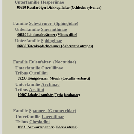
Unterfamilie
Hesperiinae
06930 Rostfarbiger Dickkopffalter (Ochlodes sylvanus)
Familie
Schwärmer (Sphingidae)
Unterfamilie
Smerinthinae
06819 Lindenschwärmer (Mimas tiliae)
Unterfamilie
Sphinginae
06830 Totenkopfschwärmer (Acherontia atropos)
Familie
Eulenfalter (Noctuidae)
Unterfamilie
Cuculliinae
Tribus
Cuculliini
09233 Königskerzen-Mönch (Cucullia verbasci)
Unterfamilie
Arctiinae
Tribus
Arctiini
10607 Jakobskrautbär (Tyria jacobaeae)
Familie
Spanner (Geometridae)
Unterfamilie
Larentiinae
Tribus
Chesiadini
08631 Schwarzspanner (Odezia atrata)