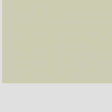
Im rechten Bereich:
Alle Arten der Sammlung
- keine Einschrän
nur die mit Rote Liste-Status
- es werden nur
Die linken und rechten Optionen können auch
Fatal error
: Uncaught ArgumentCountError: T
/var/www/vhosts/schmetterlinge-westerwald.de/
/var/www/vhosts/schmetterlinge-westerwald.de
/var/www/vhosts/schmetterlinge-westerwald.de
/var/www/vhosts/schmetterlinge-westerwald.de/
thrown in
/var/www/vhosts/schmetterlinge-w