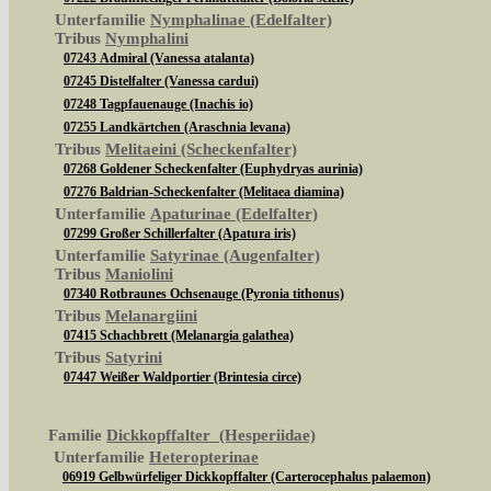
Unterfamilie
Nymphalinae (Edelfalter)
Tribus
Nymphalini
07243 Admiral (Vanessa atalanta)
07245 Distelfalter (Vanessa cardui)
07248 Tagpfauenauge (Inachis io)
07255 Landkärtchen (Araschnia levana)
Tribus
Melitaeini (Scheckenfalter)
07268 Goldener Scheckenfalter (Euphydryas aurinia)
07276 Baldrian-Scheckenfalter (Melitaea diamina)
Unterfamilie
Apaturinae (Edelfalter)
07299 Großer Schillerfalter (Apatura iris)
Unterfamilie
Satyrinae (Augenfalter)
Tribus
Maniolini
07340 Rotbraunes Ochsenauge (Pyronia tithonus)
Tribus
Melanargiini
07415 Schachbrett (Melanargia galathea)
Tribus
Satyrini
07447 Weißer Waldportier (Brintesia circe)
Familie
Dickkopffalter (Hesperiidae)
Unterfamilie
Heteropterinae
06919 Gelbwürfeliger Dickkopffalter (Carterocephalus palaemon)