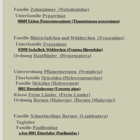
Familie
Zahnspinner (Notodontidae)
Unterfamilie
Pygaerinae
08689 Eichen-Prozessionsspinner (Thaumetopoea processionea)
Familie
Blutströpfchen und Widderchen (Zygaenidae)
Unterfamilie
Zygaeninae
03998 Sechsfleck-Widderchen (Zygaena filipendulae)
Ordnung
Hautflügler (Hymenoptera)
Unterordnung
Pflanzenwespen (Symphyta)
Überfamilie
Siricoidea (Holzwespenartige)
Familie
Siricidae (Holzwespen)
0001 Riesenholzwespe (Urocerus gigas)
Klasse
Ferne Länder (Ferne Länder)
Ordnung
Borneo (Malaysia) (Borneo (Malaysia))
Familie
Schmetterlinge Borneo (Lepidoptera)
Tagfalter
Familie
Papilionidae
a-bor-0001 Ritterfalter (Papilionidae )