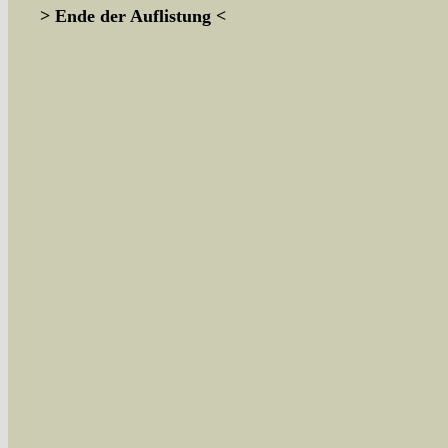
> Ende der Auflistung <
Sie können nach mehreren Suchbegriffen oder
Bei der Suche wird nach dem Suchbegriff in al
wissenschaftlichen und deutschen Namen, so
Artenkennziffern nach Karsholt/Razowski od
der Arten eingeschrängt werden, standardmä
alle in der Datenbank befindlichen Arten ange
Im linken Bereich:
Keine Eingrenzung, alle Arten anzeigen
- S
Arten die im Bundesgebiet vorkommen
- z
Arten die im Westerwald vorkommen
- beg
Arten die in Westernohe vorkommen
- beg