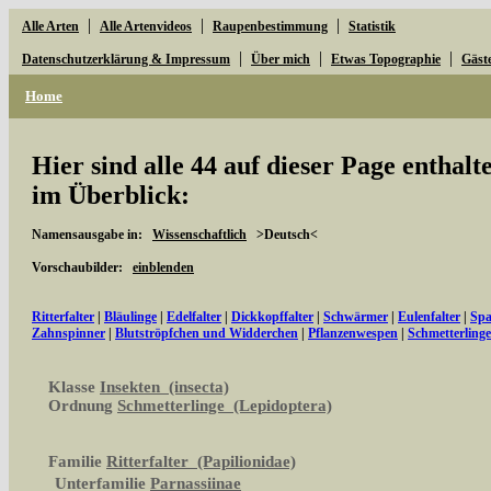
|
|
|
Alle Arten
Alle Artenvideos
Raupenbestimmung
Statistik
|
|
|
Datenschutzerklärung & Impressum
Über mich
Etwas Topographie
Gäst
Home
Hier sind alle 44 auf dieser Page enthal
im Überblick:
Namensausgabe in:
Wissenschaftlich
>Deutsch<
Vorschaubilder:
einblenden
Ritterfalter
|
Bläulinge
|
Edelfalter
|
Dickkopffalter
|
Schwärmer
|
Eulenfalter
|
Spa
Zahnspinner
|
Blutströpfchen und Widderchen
|
Pflanzenwespen
|
Schmetterling
Klasse
Insekten (insecta)
Ordnung
Schmetterlinge (Lepidoptera)
Familie
Ritterfalter (Papilionidae)
Unterfamilie
Parnassiinae