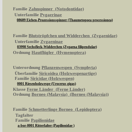
Familie
Zahnspinner (Notodontidae)
Unterfamilie
Pygaerinae
08689 Eichen-Prozessionsspinner (Thaumetopoea processionea)
Familie
Blutströpfchen und Widderchen (Zygaenidae)
Unterfamilie
Zygaeninae
03998 Sechsfleck-Widderchen (Zygaena filipendulae)
Ordnung
Hautflügler (Hymenoptera)
Unterordnung
Pflanzenwespen (Symphyta)
Überfamilie
Siricoidea (Holzwespenartige)
Familie
Siricidae (Holzwespen)
0001 Riesenholzwespe (Urocerus gigas)
Klasse
Ferne Länder (Ferne Länder)
Ordnung
Borneo (Malaysia) (Borneo (Malaysia))
Familie
Schmetterlinge Borneo (Lepidoptera)
Tagfalter
Familie
Papilionidae
a-bor-0001 Ritterfalter (Papilionidae )