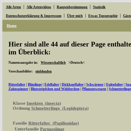
|
|
|
Alle Arten
Alle Artenvideos
Raupenbestimmung
Statistik
|
|
|
Datenschutzerklärung & Impressum
Über mich
Etwas Topographie
Gäst
Home
Hier sind alle 44 auf dieser Page enthal
im Überblick:
Namensausgabe in:
Wissenschaftlich
>Deutsch<
Vorschaubilder:
einblenden
Ritterfalter
|
Bläulinge
|
Edelfalter
|
Dickkopffalter
|
Schwärmer
|
Eulenfalter
|
Spa
Zahnspinner
|
Blutströpfchen und Widderchen
|
Pflanzenwespen
|
Schmetterling
Klasse
Insekten (insecta)
Ordnung
Schmetterlinge (Lepidoptera)
Familie
Ritterfalter (Papilionidae)
Unterfamilie
Parnassiinae