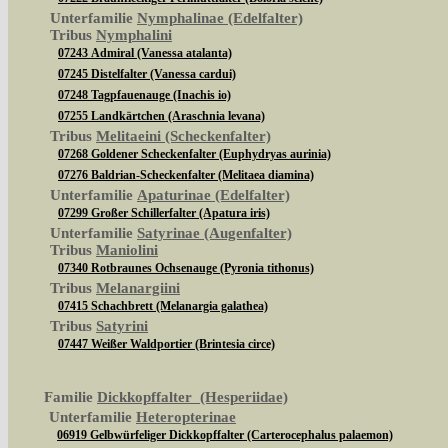
Unterfamilie
Nymphalinae (Edelfalter)
Tribus
Nymphalini
07243 Admiral (Vanessa atalanta)
07245 Distelfalter (Vanessa cardui)
07248 Tagpfauenauge (Inachis io)
07255 Landkärtchen (Araschnia levana)
Tribus
Melitaeini (Scheckenfalter)
07268 Goldener Scheckenfalter (Euphydryas aurinia)
07276 Baldrian-Scheckenfalter (Melitaea diamina)
Unterfamilie
Apaturinae (Edelfalter)
07299 Großer Schillerfalter (Apatura iris)
Unterfamilie
Satyrinae (Augenfalter)
Tribus
Maniolini
07340 Rotbraunes Ochsenauge (Pyronia tithonus)
Tribus
Melanargiini
07415 Schachbrett (Melanargia galathea)
Tribus
Satyrini
07447 Weißer Waldportier (Brintesia circe)
Familie
Dickkopffalter (Hesperiidae)
Unterfamilie
Heteropterinae
06919 Gelbwürfeliger Dickkopffalter (Carterocephalus palaemon)