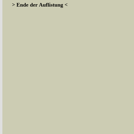
> Ende der Auflistung <
Sie können nach mehreren Suchbegriffen oder
Bei der Suche wird nach dem Suchbegriff in al
wissenschaftlichen und deutschen Namen, so
Artenkennziffern nach Karsholt/Razowski od
der Arten eingeschrängt werden, standardmä
alle in der Datenbank befindlichen Arten ange
Im linken Bereich:
Keine Eingrenzung, alle Arten anzeigen
- S
Arten die im Bundesgebiet vorkommen
- z
Arten die im Westerwald vorkommen
- beg
Arten die in Westernohe vorkommen
- beg