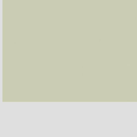
Im rechten Bereich:
Alle Arten der Sammlung
- keine Einschrän
nur die mit Rote Liste-Status
- es werden nur
Die linken und rechten Optionen können auch
Fatal error
: Uncaught ArgumentCountError: T
/var/www/vhosts/schmetterlinge-westerwald.de/
/var/www/vhosts/schmetterlinge-westerwald.de
/var/www/vhosts/schmetterlinge-westerwald.de
/var/www/vhosts/schmetterlinge-westerwald.de/
thrown in
/var/www/vhosts/schmetterlinge-w