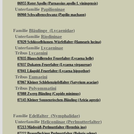
06955 Roter Apollo (Parnassius apollo f. viningensis)
Unterfamilie
Papilioninae
06960 Schwalbenschwanz (Papilio machaon)
Familie
Bläulinge (Lycaenidae)
Unterfamilie
Riodininae
07029 Schlüsselblumen-Würfelfalter (Hamearis lucina)
Unterfamilie
Lycaeninae
Tribus
Lycaenini
07035 Blauschillernder Feuerfalter (Lycaena helle)
07037 Dukaten-Feuerfalter (Lycaena virgaureae)
07041 Lilagold-Feuerfalter (Lycaena hippothoe)
Tribus
Eumaeini
07067 Kleiner Schlehenzipfelfalter (Satyrium acaciae)
Tribus
Polyommatini
07088 Zwerg-Bläuling (Cupido minimus)
07145 Kleiner Sonnenröschen-Bläuling (Aricia agestis)
Familie
Edelfalter (Nymphalidae)
Unterfamilie
Heliconiinae (Perlmutterfalter)
07213 Mädesüß-Perlmuttfalter (Brenthis ino)
07222 Braunfleckiger Perlmuttfalter (Boloria selene)