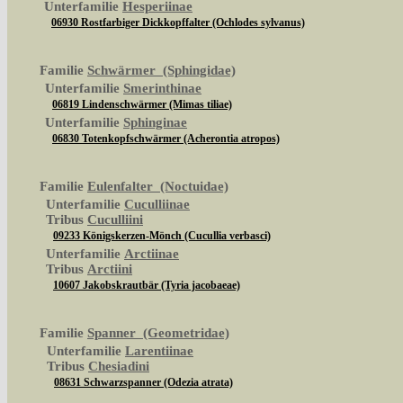
Unterfamilie
Hesperiinae
06930 Rostfarbiger Dickkopffalter (Ochlodes sylvanus)
Familie
Schwärmer (Sphingidae)
Unterfamilie
Smerinthinae
06819 Lindenschwärmer (Mimas tiliae)
Unterfamilie
Sphinginae
06830 Totenkopfschwärmer (Acherontia atropos)
Familie
Eulenfalter (Noctuidae)
Unterfamilie
Cuculliinae
Tribus
Cuculliini
09233 Königskerzen-Mönch (Cucullia verbasci)
Unterfamilie
Arctiinae
Tribus
Arctiini
10607 Jakobskrautbär (Tyria jacobaeae)
Familie
Spanner (Geometridae)
Unterfamilie
Larentiinae
Tribus
Chesiadini
08631 Schwarzspanner (Odezia atrata)