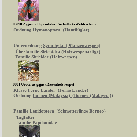
03998 Zygaena filipendulae (Sechsfleck-Widderchen)
Ordnung
Hymenoptera (Hautflügler)
Unterordnung
Symphyta (Pflanzenwespen)
Überfamilie
Siricoidea (Holzwespenartige)
Familie
Siricidae (Holzwespen)
0001 Urocerus gigas (Riesenholzwespe)
Klasse
Ferne Länder (Ferne Länder)
Ordnung
Borneo (Malaysia) (Borneo (Malaysia))
Familie
Lepidoptera (Schmetterlinge Borneo)
Tagfalter
Familie
Papilionidae