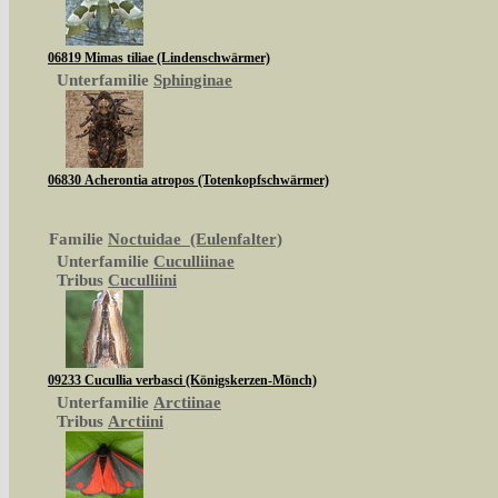
06819 Mimas tiliae (Lindenschwärmer)
Unterfamilie
Sphinginae
06830 Acherontia atropos (Totenkopfschwärmer)
Familie
Noctuidae (Eulenfalter)
Unterfamilie
Cuculliinae
Tribus
Cuculliini
09233 Cucullia verbasci (Königskerzen-Mönch)
Unterfamilie
Arctiinae
Tribus
Arctiini