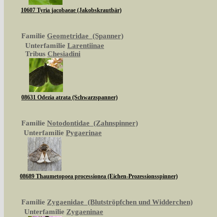
10607 Tyria jacobaeae (Jakobskrautbär)
Familie
Geometridae (Spanner)
Unterfamilie
Larentiinae
Tribus
Chesiadini
08631 Odezia atrata (Schwarzspanner)
Familie
Notodontidae (Zahnspinner)
Unterfamilie
Pygaerinae
08689 Thaumetopoea processionea (Eichen-Prozessionsspinner)
Familie
Zygaenidae (Blutströpfchen und Widderchen)
Unterfamilie
Zygaeninae