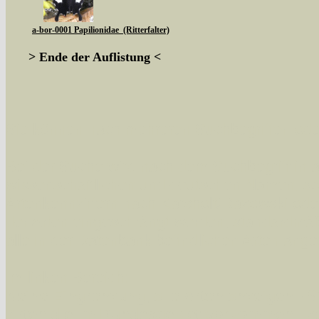
a-bor-0001 Papilionidae (Ritterfalter)
> Ende der Auflistung <
Sie können nach mehreren Suchbegriffen oder
Bei der Suche wird nach dem Suchbegriff in al
wissenschaftlichen und deutschen Namen, so
Artenkennziffern nach Karsholt/Razowski od
der Arten eingeschrängt werden, standardmä
alle in der Datenbank befindlichen Arten ange
Im linken Bereich:
Keine Eingrenzung, alle Arten anzeigen
- S
Arten die im Bundesgebiet vorkommen
- z