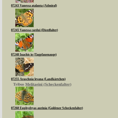
07243 Vanessa atalanta (Admiral)
07245 Vanessa cardui (Distelfalter)
07248 Inachis io (Tagpfauenauge)
07255 Araschnia levana (Landkärtchen)
Tribus
Melitaeini (Scheckenfalter)
07268 Euphydryas aurinia (Goldener Scheckenfalter)