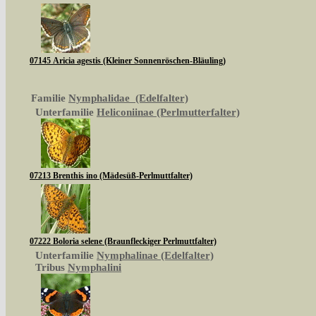
07145 Aricia agestis (Kleiner Sonnenröschen-Bläuling)
Familie
Nymphalidae (Edelfalter)
Unterfamilie
Heliconiinae (Perlmutterfalter)
07213 Brenthis ino (Mädesüß-Perlmuttfalter)
07222 Boloria selene (Braunfleckiger Perlmuttfalter)
Unterfamilie
Nymphalinae (Edelfalter)
Tribus
Nymphalini