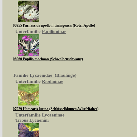
06955 Parnassius apollo f. viningensis (Roter Apollo)
Unterfamilie
Papilioninae
06960 Papilio machaon (Schwalbenschwanz)
Familie
Lycaenidae (Bläulinge)
Unterfamilie
Riodininae
07029 Hamearis lucina (Schlüsselblumen-Würfelfalter)
Unterfamilie
Lycaeninae
Tribus
Lycaenini