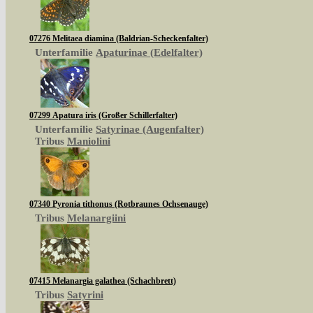
07276 Melitaea diamina (Baldrian-Scheckenfalter)
Unterfamilie
Apaturinae (Edelfalter)
07299 Apatura iris (Großer Schillerfalter)
Unterfamilie
Satyrinae (Augenfalter)
Tribus
Maniolini
07340 Pyronia tithonus (Rotbraunes Ochsenauge)
Tribus
Melanargiini
07415 Melanargia galathea (Schachbrett)
Tribus
Satyrini