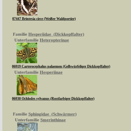
07447 Brintesia circe (Weißer Waldportier)
Familie
Hesperiidae (Dickkopffalter)
Unterfamilie
Heteropterinae
06919 Carterocephalus palaemon (Gelbwürfeliger Dickkopffalter)
Unterfamilie
Hesperiinae
06930 Ochlodes sylvanus (Rostfarbiger Dickkopffalter)
Familie
Sphingidae (Schwärmer)
Unterfamilie
Smerinthinae