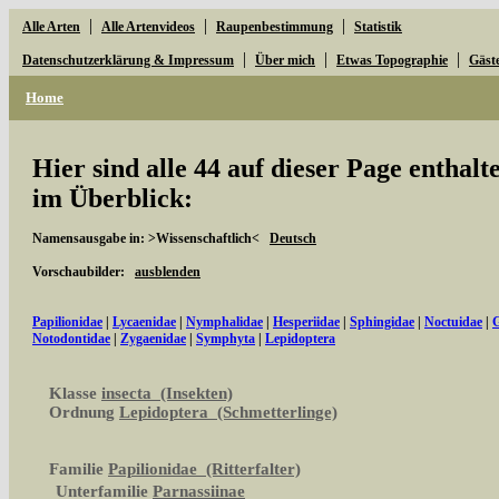
|
|
|
Alle Arten
Alle Artenvideos
Raupenbestimmung
Statistik
|
|
|
Datenschutzerklärung & Impressum
Über mich
Etwas Topographie
Gäst
Home
Hier sind alle 44 auf dieser Page enthal
im Überblick:
Namensausgabe in: >Wissenschaftlich<
Deutsch
Vorschaubilder:
ausblenden
Papilionidae
|
Lycaenidae
|
Nymphalidae
|
Hesperiidae
|
Sphingidae
|
Noctuidae
|
G
Notodontidae
|
Zygaenidae
|
Symphyta
|
Lepidoptera
Klasse
insecta (Insekten)
Ordnung
Lepidoptera (Schmetterlinge)
Familie
Papilionidae (Ritterfalter)
Unterfamilie
Parnassiinae