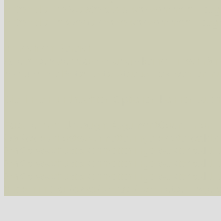
Arten die im Westerwald vorkommen
- beg
Arten die in Westernohe vorkommen
- beg
Im rechten Bereich:
Alle Arten der Sammlung
- keine Einschrän
nur die mit Rote Liste-Status
- es werden nur
Die linken und rechten Optionen können auch
Fatal error
: Uncaught ArgumentCountError: T
/var/www/vhosts/schmetterlinge-westerwald.de/
/var/www/vhosts/schmetterlinge-westerwald.de
/var/www/vhosts/schmetterlinge-westerwald.de
/var/www/vhosts/schmetterlinge-westerwald.de/
thrown in
/var/www/vhosts/schmetterlinge-w