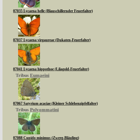
07035 Lycaena helle (Blauschillernder Feuerfalter)
07037 Lycaena virgaureae (Dukaten-Feuerfalter)
07041 Lycaena hippothoe (Lilagold-Feuerfalter)
Tribus
Eumaeini
07067 Satyrium acaciae (Kleiner Schlehenzipfelfalter)
Tribus
Polyommatini
07088 Cupido minimus (Zwerg-Bläuling)