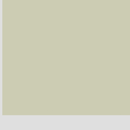
Arten die im Westerwald vorkommen
- beg
Arten die in Westernohe vorkommen
- beg
Im rechten Bereich:
Alle Arten der Sammlung
- keine Einschrän
nur die mit Rote Liste-Status
- es werden nur
Die linken und rechten Optionen können auch
Fatal error
: Uncaught ArgumentCountError: T
/var/www/vhosts/schmetterlinge-westerwald.de/
/var/www/vhosts/schmetterlinge-westerwald.de
/var/www/vhosts/schmetterlinge-westerwald.de
/var/www/vhosts/schmetterlinge-westerwald.de/
thrown in
/var/www/vhosts/schmetterlinge-w