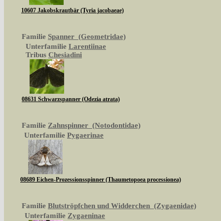
10607 Jakobskrautbär (Tyria jacobaeae)
Familie
Spanner (Geometridae)
Unterfamilie
Larentiinae
Tribus
Chesiadini
08631 Schwarzspanner (Odezia atrata)
Familie
Zahnspinner (Notodontidae)
Unterfamilie
Pygaerinae
08689 Eichen-Prozessionsspinner (Thaumetopoea processionea)
Familie
Blutströpfchen und Widderchen (Zygaenidae)
Unterfamilie
Zygaeninae