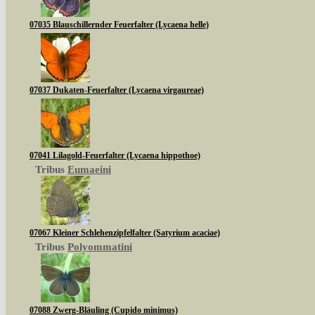
07035 Blauschillernder Feuerfalter (Lycaena helle)
07037 Dukaten-Feuerfalter (Lycaena virgaureae)
07041 Lilagold-Feuerfalter (Lycaena hippothoe)
Tribus
Eumaeini
07067 Kleiner Schlehenzipfelfalter (Satyrium acaciae)
Tribus
Polyommatini
07088 Zwerg-Bläuling (Cupido minimus)