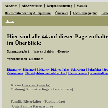
|
|
|
Alle Arten
Alle Artenvideos
Raupenbestimmung
Statistik
|
|
|
Datenschutzerklärung & Impressum
Über mich
Etwas Topographie
Gäst
Home
Hier sind alle 44 auf dieser Page enthal
im Überblick:
Namensausgabe in:
Wissenschaftlich
>Deutsch<
Vorschaubilder:
ausblenden
Ritterfalter
|
Bläulinge
|
Edelfalter
|
Dickkopffalter
|
Schwärmer
|
Eulenfalter
|
Spa
Zahnspinner
|
Blutströpfchen und Widderchen
|
Pflanzenwespen
|
Schmetterling
Klasse
Insekten (insecta)
Ordnung
Schmetterlinge (Lepidoptera)
Familie
Ritterfalter (Papilionidae)
Unterfamilie
Parnassiinae