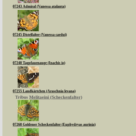
07243 Admiral (Vanessa atalanta)
07245 Distelfalter (Vanessa cardui)
07248 Tagpfauenauge (Inachis io)
07255 Landkärtchen (Araschnia levana)
Tribus
Melitaeini (Scheckenfalter)
07268 Goldener Scheckenfalter (Euphydryas aurinia)