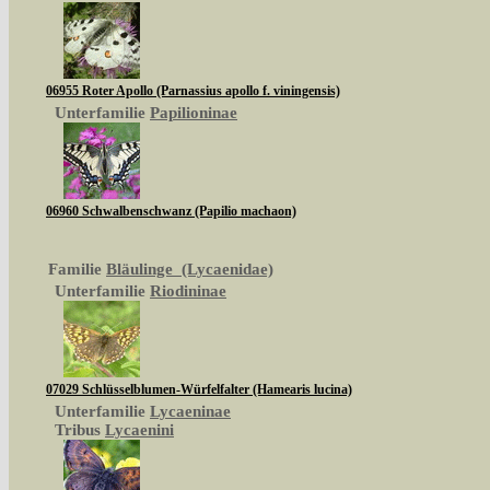
06955 Roter Apollo (Parnassius apollo f. viningensis)
Unterfamilie
Papilioninae
06960 Schwalbenschwanz (Papilio machaon)
Familie
Bläulinge (Lycaenidae)
Unterfamilie
Riodininae
07029 Schlüsselblumen-Würfelfalter (Hamearis lucina)
Unterfamilie
Lycaeninae
Tribus
Lycaenini