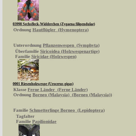
03998 Sechsfleck-Widderchen (Zygaena filipendulae)
Ordnung
Hautflügler (Hymenoptera)
Unterordnung
Pflanzenwespen (Symphyta)
Überfamilie
Siricoidea (Holzwespenartige)
Familie
Siricidae (Holzwespen)
0001 Riesenholzwespe (Urocerus gigas)
Klasse
Ferne Länder (Ferne Länder)
Ordnung
Borneo (Malaysia) (Borneo (Malaysia))
Familie
Schmetterlinge Borneo (Lepidoptera)
Tagfalter
Familie
Papilionidae