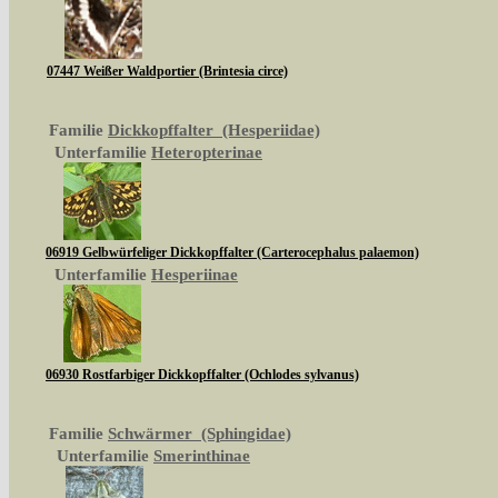
07447 Weißer Waldportier (Brintesia circe)
Familie
Dickkopffalter (Hesperiidae)
Unterfamilie
Heteropterinae
06919 Gelbwürfeliger Dickkopffalter (Carterocephalus palaemon)
Unterfamilie
Hesperiinae
06930 Rostfarbiger Dickkopffalter (Ochlodes sylvanus)
Familie
Schwärmer (Sphingidae)
Unterfamilie
Smerinthinae