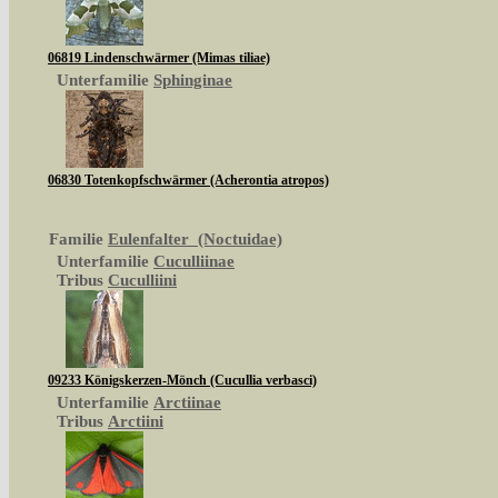
06819 Lindenschwärmer (Mimas tiliae)
Unterfamilie
Sphinginae
06830 Totenkopfschwärmer (Acherontia atropos)
Familie
Eulenfalter (Noctuidae)
Unterfamilie
Cuculliinae
Tribus
Cuculliini
09233 Königskerzen-Mönch (Cucullia verbasci)
Unterfamilie
Arctiinae
Tribus
Arctiini