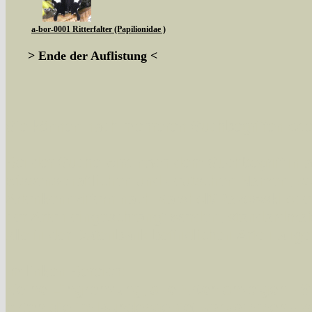
a-bor-0001 Ritterfalter (Papilionidae )
> Ende der Auflistung <
Sie können nach mehreren Suchbegriffen oder
Bei der Suche wird nach dem Suchbegriff in al
wissenschaftlichen und deutschen Namen, so
Artenkennziffern nach Karsholt/Razowski od
der Arten eingeschrängt werden, standardmä
alle in der Datenbank befindlichen Arten ange
Im linken Bereich:
Keine Eingrenzung, alle Arten anzeigen
- S
Arten die im Bundesgebiet vorkommen
- z