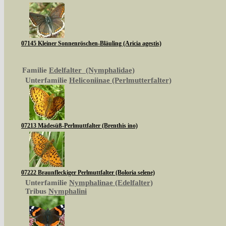
07145 Kleiner Sonnenröschen-Bläuling (Aricia agestis)
Familie
Edelfalter (Nymphalidae)
Unterfamilie
Heliconiinae (Perlmutterfalter)
07213 Mädesüß-Perlmuttfalter (Brenthis ino)
07222 Braunfleckiger Perlmuttfalter (Boloria selene)
Unterfamilie
Nymphalinae (Edelfalter)
Tribus
Nymphalini