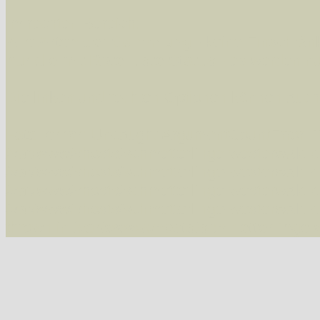
Im rechten Bereich:
Alle Arten der Sammlung
- keine Einschrän
nur die mit Rote Liste-Status
- es werden nur
Die linken und rechten Optionen können auch
Fatal error
: Uncaught ArgumentCountError: T
/var/www/vhosts/schmetterlinge-westerwald.de/
/var/www/vhosts/schmetterlinge-westerwald.de
/var/www/vhosts/schmetterlinge-westerwald.de
/var/www/vhosts/schmetterlinge-westerwald.de/
thrown in
/var/www/vhosts/schmetterlinge-w