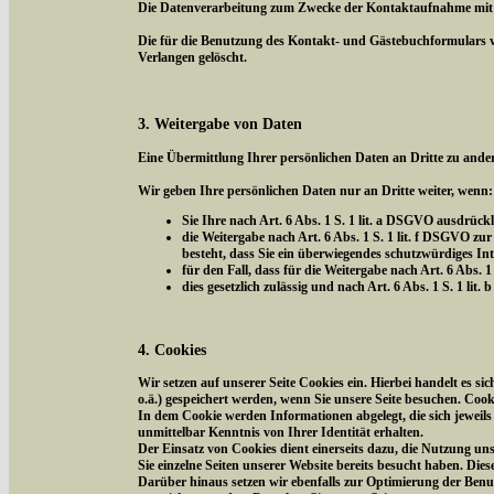
Die Datenverarbeitung zum Zwecke der Kontaktaufnahme mit uns 
Die für die Benutzung des Kontakt- und Gästebuchformulars 
Verlangen gelöscht.
3. Weitergabe von Daten
Eine Übermittlung Ihrer persönlichen Daten an Dritte zu ander
Wir geben Ihre persönlichen Daten nur an Dritte weiter, wenn:
Sie Ihre nach Art. 6 Abs. 1 S. 1 lit. a DSGVO ausdrückl
die Weitergabe nach Art. 6 Abs. 1 S. 1 lit. f DSGVO 
besteht, dass Sie ein überwiegendes schutzwürdiges In
für den Fall, dass für die Weitergabe nach Art. 6 Abs. 1
dies gesetzlich zulässig und nach Art. 6 Abs. 1 S. 1 li
4. Cookies
Wir setzen auf unserer Seite Cookies ein. Hierbei handelt es s
o.ä.) gespeichert werden, wenn Sie unsere Seite besuchen. Coo
In dem Cookie werden Informationen abgelegt, die sich jeweil
unmittelbar Kenntnis von Ihrer Identität erhalten.
Der Einsatz von Cookies dient einerseits dazu, die Nutzung un
Sie einzelne Seiten unserer Website bereits besucht haben. Die
Darüber hinaus setzen wir ebenfalls zur Optimierung der Benut