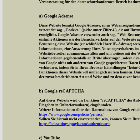
Verantwortung für den datenschutzkonformen Betrieb ist durch
a) Google Adsense
Diese Website benutzt Google Adsense, einen Webanzeigendien
verwendet sog. „Cookies" ((siehe unter Ziffer 4.), die auf Ih
ermöglicht. Google Adsense verwendet auch sog. "Web Beacon
einfache Aktionen wie der Besucherverkehr auf der Webseite 
Benutzung diese Website (einschließlich Ihrer IP- Adresse) we
Informationen, eine Auswertung Ihres Nutzungsverhaltens im 
Websitebetreiber zusammenzustellen und um weitere mit der W
Informationen gegebenenfalls an Dritte übertragen, sofern dies
von Google nicht mit anderen von Google gespeicherten Daten 
verhindern, indem Sie in Ihren Browser-Einstellungen "keine Co
Funktionen dieser Website voll umfänglich nutzen können. Dur
der zuvor beschriebenen Art und Weise und zu dem zuvor ben
b) Google reCAPTCHA
Auf dieser Website wird die Funktion "reCAPTCHA“ des Anbi
Eingaben in Onlineformularen) eingebunden.
Weitere Informationen über den Datenschutz von Google erhalt
https://www.google.com/policies/privacy/
Sollten Sie hiermit nicht einverstanden sein, können Sie in Ih
https://adssettings.google.com/authenticated
.
c) YouTube