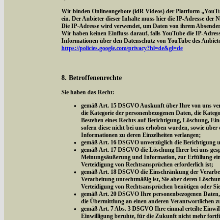
Wir binden Onlineangebote (idR Videos) der Plattform „YouT
ein. Der Anbieter dieser Inhalte muss hier die IP-Adresse der
Die IP-Adresse wird verwendet, um Daten von ihrem Absender z
Wir haben keinen Einfluss darauf, falls YouTube die IP-Adresse 
Informationen über den Datenschutz von YouTube des Anbieter
https://policies.google.com/privacy?hl=de&gl=de
8. Betroffenenrechte
Sie haben das Recht:
gemäß Art. 15 DSGVO Auskunft über Ihre von uns vera
die Kategorie der personenbezogenen Daten, die Kateg
Bestehen eines Rechts auf Berichtigung, Löschung, Ei
sofern diese nicht bei uns erhoben wurden, sowie über 
Informationen zu deren Einzelheiten verlangen;
gemäß Art. 16 DSGVO unverzüglich die Berichtigung un
gemäß Art. 17 DSGVO die Löschung Ihrer bei uns gespe
Meinungsäußerung und Information, zur Erfüllung eine
Verteidigung von Rechtsansprüchen erforderlich ist;
gemäß Art. 18 DSGVO die Einschränkung der Verarbeitu
Verarbeitung unrechtmäßig ist, Sie aber deren Löschu
Verteidigung von Rechtsansprüchen benötigen oder Si
gemäß Art. 20 DSGVO Ihre personenbezogenen Daten, di
die Übermittlung an einen anderen Verantwortlichen z
gemäß Art. 7 Abs. 3 DSGVO Ihre einmal erteilte Einwill
Einwilligung beruhte, für die Zukunft nicht mehr fort