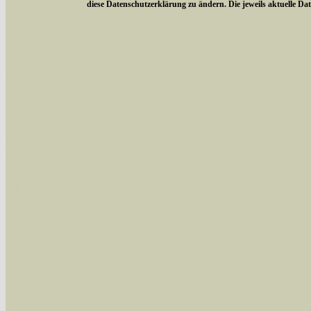
diese Datenschutzerklärung zu ändern. Die jeweils aktuelle D
Sie können nach mehreren Suchbegriffen oder
Bei der Suche wird nach dem Suchbegriff in al
wissenschaftlichen und deutschen Namen, so
Artenkennziffern nach Karsholt/Razowski od
der Arten eingeschrängt werden, standardmä
alle in der Datenbank befindlichen Arten ange
Im linken Bereich:
Keine Eingrenzung, alle Arten anzeigen
- S
Arten die im Bundesgebiet vorkommen
- z
Arten die im Westerwald vorkommen
- beg
Arten die in Westernohe vorkommen
- beg