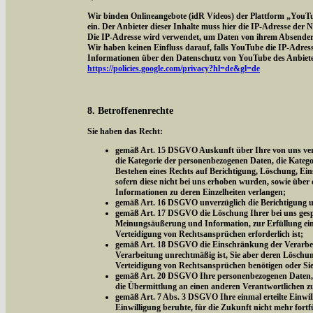
Wir binden Onlineangebote (idR Videos) der Plattform „YouT
ein. Der Anbieter dieser Inhalte muss hier die IP-Adresse der
Die IP-Adresse wird verwendet, um Daten von ihrem Absender z
Wir haben keinen Einfluss darauf, falls YouTube die IP-Adresse 
Informationen über den Datenschutz von YouTube des Anbieter
https://policies.google.com/privacy?hl=de&gl=de
8. Betroffenenrechte
Sie haben das Recht:
gemäß Art. 15 DSGVO Auskunft über Ihre von uns vera
die Kategorie der personenbezogenen Daten, die Kateg
Bestehen eines Rechts auf Berichtigung, Löschung, Ei
sofern diese nicht bei uns erhoben wurden, sowie über 
Informationen zu deren Einzelheiten verlangen;
gemäß Art. 16 DSGVO unverzüglich die Berichtigung un
gemäß Art. 17 DSGVO die Löschung Ihrer bei uns gespe
Meinungsäußerung und Information, zur Erfüllung eine
Verteidigung von Rechtsansprüchen erforderlich ist;
gemäß Art. 18 DSGVO die Einschränkung der Verarbeitu
Verarbeitung unrechtmäßig ist, Sie aber deren Löschu
Verteidigung von Rechtsansprüchen benötigen oder Si
gemäß Art. 20 DSGVO Ihre personenbezogenen Daten, di
die Übermittlung an einen anderen Verantwortlichen z
gemäß Art. 7 Abs. 3 DSGVO Ihre einmal erteilte Einwill
Einwilligung beruhte, für die Zukunft nicht mehr fort