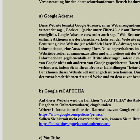
Verantwortung für den datenschutzkonformen Betrieb ist durch
a) Google Adsense
Diese Website benutzt Google Adsense, einen Webanzeigendien
verwendet sog. „Cookies" ((siehe unter Ziffer 4.), die auf Ih
ermöglicht. Google Adsense verwendet auch sog. "Web Beacon
einfache Aktionen wie der Besucherverkehr auf der Webseite 
Benutzung diese Website (einschließlich Ihrer IP- Adresse) we
Informationen, eine Auswertung Ihres Nutzungsverhaltens im 
Websitebetreiber zusammenzustellen und um weitere mit der W
Informationen gegebenenfalls an Dritte übertragen, sofern dies
von Google nicht mit anderen von Google gespeicherten Daten 
verhindern, indem Sie in Ihren Browser-Einstellungen "keine Co
Funktionen dieser Website voll umfänglich nutzen können. Dur
der zuvor beschriebenen Art und Weise und zu dem zuvor ben
b) Google reCAPTCHA
Auf dieser Website wird die Funktion "reCAPTCHA“ des Anbi
Eingaben in Onlineformularen) eingebunden.
Weitere Informationen über den Datenschutz von Google erhalt
https://www.google.com/policies/privacy/
Sollten Sie hiermit nicht einverstanden sein, können Sie in Ih
https://adssettings.google.com/authenticated
.
c) YouTube