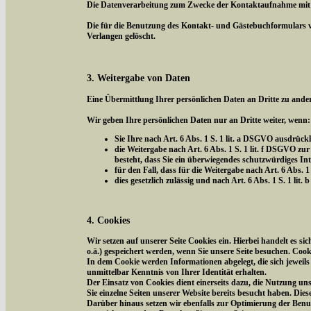
Die Datenverarbeitung zum Zwecke der Kontaktaufnahme mit uns 
Die für die Benutzung des Kontakt- und Gästebuchformulars 
Verlangen gelöscht.
3. Weitergabe von Daten
Eine Übermittlung Ihrer persönlichen Daten an Dritte zu ander
Wir geben Ihre persönlichen Daten nur an Dritte weiter, wenn:
Sie Ihre nach Art. 6 Abs. 1 S. 1 lit. a DSGVO ausdrückl
die Weitergabe nach Art. 6 Abs. 1 S. 1 lit. f DSGVO 
besteht, dass Sie ein überwiegendes schutzwürdiges In
für den Fall, dass für die Weitergabe nach Art. 6 Abs. 1
dies gesetzlich zulässig und nach Art. 6 Abs. 1 S. 1 li
4. Cookies
Wir setzen auf unserer Seite Cookies ein. Hierbei handelt es s
o.ä.) gespeichert werden, wenn Sie unsere Seite besuchen. Coo
In dem Cookie werden Informationen abgelegt, die sich jeweil
unmittelbar Kenntnis von Ihrer Identität erhalten.
Der Einsatz von Cookies dient einerseits dazu, die Nutzung un
Sie einzelne Seiten unserer Website bereits besucht haben. Die
Darüber hinaus setzen wir ebenfalls zur Optimierung der Benut