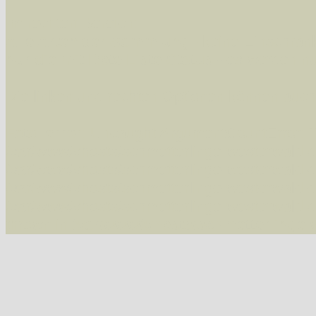
Im rechten Bereich:
Alle Arten der Sammlung
- keine Einschrän
nur die mit Rote Liste-Status
- es werden nur
Die linken und rechten Optionen können auch
Fatal error
: Uncaught ArgumentCountError: T
/var/www/vhosts/schmetterlinge-westerwald.de/
/var/www/vhosts/schmetterlinge-westerwald.de
/var/www/vhosts/schmetterlinge-westerwald.de
/var/www/vhosts/schmetterlinge-westerwald.de/
thrown in
/var/www/vhosts/schmetterlinge-w