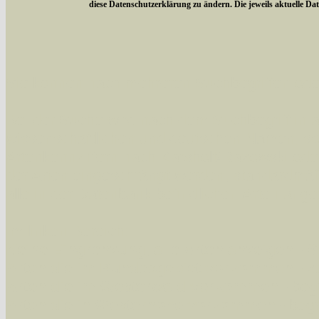
diese Datenschutzerklärung zu ändern. Die jeweils aktuelle D
Sie können nach mehreren Suchbegriffen oder
Bei der Suche wird nach dem Suchbegriff in al
wissenschaftlichen und deutschen Namen, so
Artenkennziffern nach Karsholt/Razowski od
der Arten eingeschrängt werden, standardmä
alle in der Datenbank befindlichen Arten ange
Im linken Bereich:
Keine Eingrenzung, alle Arten anzeigen
- S
Arten die im Bundesgebiet vorkommen
- z
Arten die im Westerwald vorkommen
- beg
Arten die in Westernohe vorkommen
- beg