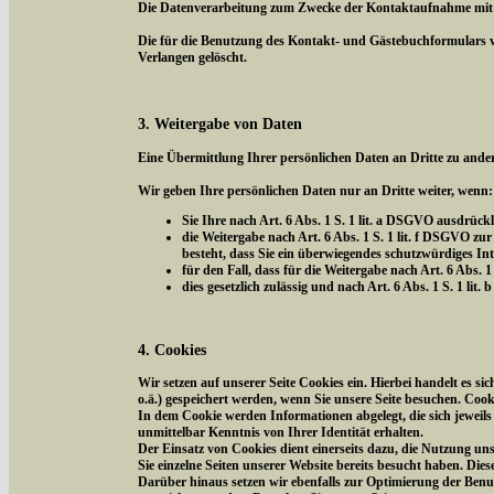
Die Datenverarbeitung zum Zwecke der Kontaktaufnahme mit uns 
Die für die Benutzung des Kontakt- und Gästebuchformulars 
Verlangen gelöscht.
3. Weitergabe von Daten
Eine Übermittlung Ihrer persönlichen Daten an Dritte zu ander
Wir geben Ihre persönlichen Daten nur an Dritte weiter, wenn:
Sie Ihre nach Art. 6 Abs. 1 S. 1 lit. a DSGVO ausdrückl
die Weitergabe nach Art. 6 Abs. 1 S. 1 lit. f DSGVO 
besteht, dass Sie ein überwiegendes schutzwürdiges In
für den Fall, dass für die Weitergabe nach Art. 6 Abs. 1
dies gesetzlich zulässig und nach Art. 6 Abs. 1 S. 1 li
4. Cookies
Wir setzen auf unserer Seite Cookies ein. Hierbei handelt es s
o.ä.) gespeichert werden, wenn Sie unsere Seite besuchen. Coo
In dem Cookie werden Informationen abgelegt, die sich jeweil
unmittelbar Kenntnis von Ihrer Identität erhalten.
Der Einsatz von Cookies dient einerseits dazu, die Nutzung un
Sie einzelne Seiten unserer Website bereits besucht haben. Die
Darüber hinaus setzen wir ebenfalls zur Optimierung der Benut