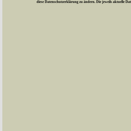
diese Datenschutzerklärung zu ändern. Die jeweils aktuelle D
Sie können nach mehreren Suchbegriffen oder
Bei der Suche wird nach dem Suchbegriff in al
wissenschaftlichen und deutschen Namen, so
Artenkennziffern nach Karsholt/Razowski od
der Arten eingeschrängt werden, standardmä
alle in der Datenbank befindlichen Arten ange
Im linken Bereich:
Keine Eingrenzung, alle Arten anzeigen
- S
Arten die im Bundesgebiet vorkommen
- z
Arten die im Westerwald vorkommen
- beg
Arten die in Westernohe vorkommen
- beg