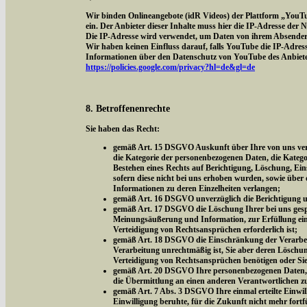
Wir binden Onlineangebote (idR Videos) der Plattform „YouT
ein. Der Anbieter dieser Inhalte muss hier die IP-Adresse der
Die IP-Adresse wird verwendet, um Daten von ihrem Absender z
Wir haben keinen Einfluss darauf, falls YouTube die IP-Adresse 
Informationen über den Datenschutz von YouTube des Anbieter
https://policies.google.com/privacy?hl=de&gl=de
8. Betroffenenrechte
Sie haben das Recht:
gemäß Art. 15 DSGVO Auskunft über Ihre von uns vera
die Kategorie der personenbezogenen Daten, die Kateg
Bestehen eines Rechts auf Berichtigung, Löschung, Ei
sofern diese nicht bei uns erhoben wurden, sowie über 
Informationen zu deren Einzelheiten verlangen;
gemäß Art. 16 DSGVO unverzüglich die Berichtigung un
gemäß Art. 17 DSGVO die Löschung Ihrer bei uns gespe
Meinungsäußerung und Information, zur Erfüllung eine
Verteidigung von Rechtsansprüchen erforderlich ist;
gemäß Art. 18 DSGVO die Einschränkung der Verarbeitu
Verarbeitung unrechtmäßig ist, Sie aber deren Löschu
Verteidigung von Rechtsansprüchen benötigen oder Si
gemäß Art. 20 DSGVO Ihre personenbezogenen Daten, di
die Übermittlung an einen anderen Verantwortlichen z
gemäß Art. 7 Abs. 3 DSGVO Ihre einmal erteilte Einwill
Einwilligung beruhte, für die Zukunft nicht mehr fort