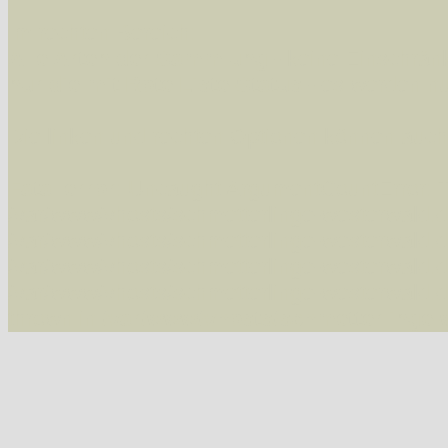
Im rechten Bereich:
Alle Arten der Sammlung
- keine Einschrän
nur die mit Rote Liste-Status
- es werden nur
Die linken und rechten Optionen können auch
Fatal error
: Uncaught ArgumentCountError: T
/var/www/vhosts/schmetterlinge-westerwald.de/
/var/www/vhosts/schmetterlinge-westerwald.de
/var/www/vhosts/schmetterlinge-westerwald.de
/var/www/vhosts/schmetterlinge-westerwald.de/
thrown in
/var/www/vhosts/schmetterlinge-w