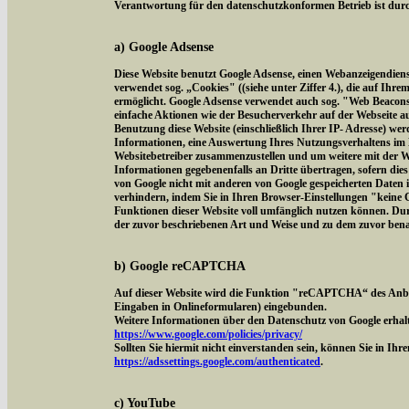
Verantwortung für den datenschutzkonformen Betrieb ist durch
a) Google Adsense
Diese Website benutzt Google Adsense, einen Webanzeigendien
verwendet sog. „Cookies" ((siehe unter Ziffer 4.), die auf Ih
ermöglicht. Google Adsense verwendet auch sog. "Web Beacon
einfache Aktionen wie der Besucherverkehr auf der Webseite 
Benutzung diese Website (einschließlich Ihrer IP- Adresse) we
Informationen, eine Auswertung Ihres Nutzungsverhaltens im 
Websitebetreiber zusammenzustellen und um weitere mit der W
Informationen gegebenenfalls an Dritte übertragen, sofern dies
von Google nicht mit anderen von Google gespeicherten Daten 
verhindern, indem Sie in Ihren Browser-Einstellungen "keine Co
Funktionen dieser Website voll umfänglich nutzen können. Dur
der zuvor beschriebenen Art und Weise und zu dem zuvor ben
b) Google reCAPTCHA
Auf dieser Website wird die Funktion "reCAPTCHA“ des Anbi
Eingaben in Onlineformularen) eingebunden.
Weitere Informationen über den Datenschutz von Google erhalt
https://www.google.com/policies/privacy/
Sollten Sie hiermit nicht einverstanden sein, können Sie in Ih
https://adssettings.google.com/authenticated
.
c) YouTube