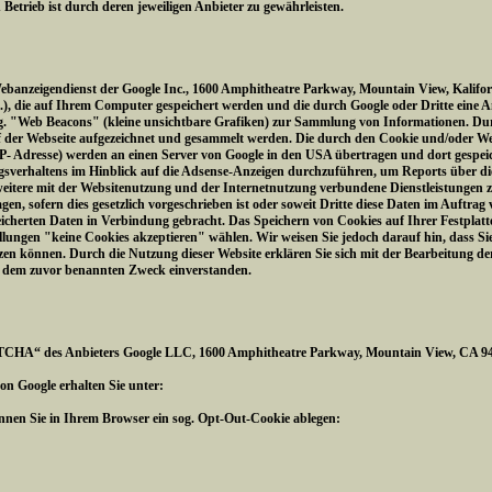
trieb ist durch deren jeweiligen Anbieter zu gewährleisten.
Webanzeigendienst der Google Inc., 1600 Amphitheatre Parkway, Mountain View, Kalifo
 4.), die auf Ihrem Computer gespeichert werden und die durch Google oder Dritte eine 
og. "Web Beacons" (kleine unsichtbare Grafiken) zur Sammlung von Informationen. 
f der Webseite aufgezeichnet und gesammelt werden. Die durch den Cookie und/oder W
IP- Adresse) werden an einen Server von Google in den USA übertragen und dort gespeic
sverhaltens im Hinblick auf die Adsense-Anzeigen durchzuführen, um Reports über die
itere mit der Websitenutzung und der Internetnutzung verbundene Dienstleistungen z
gen, sofern dies gesetzlich vorgeschrieben ist oder soweit Dritte diese Daten im Auftrag
eicherten Daten in Verbindung gebracht. Das Speichern von Cookies auf Ihrer Festplat
lungen "keine Cookies akzeptieren" wählen. Wir weisen Sie jedoch darauf hin, dass Sie 
zen können. Durch die Nutzung dieser Website erklären Sie sich mit der Bearbeitung d
u dem zuvor benannten Zweck einverstanden.
TCHA“ des Anbieters Google LLC, 1600 Amphitheatre Parkway, Mountain View, CA 940
n Google erhalten Sie unter:
können Sie in Ihrem Browser ein sog. Opt-Out-Cookie ablegen: