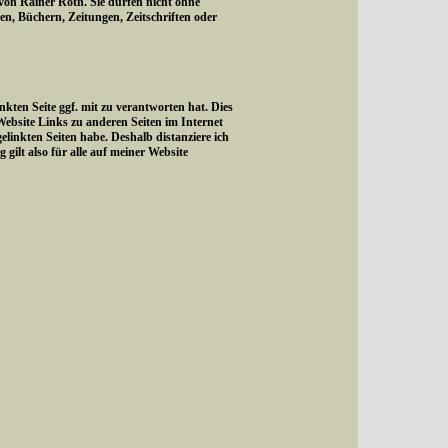
 von Rainer Roth. Sie dürfen nicht ohne
, Büchern, Zeitungen, Zeitschriften oder
kten Seite ggf. mit zu verantworten hat. Dies
Website Links zu anderen Seiten im Internet
gelinkten Seiten habe. Deshalb distanziere ich
 gilt also für alle auf meiner Website