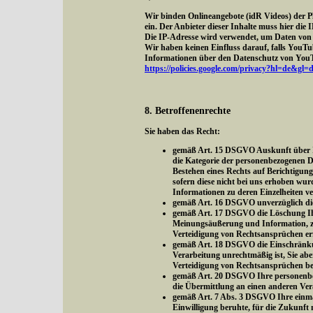
Wir binden Onlineangebote (idR Videos) der 
ein. Der Anbieter dieser Inhalte muss hier di
Die IP-Adresse wird verwendet, um Daten von 
Wir haben keinen Einfluss darauf, falls YouTube
Informationen über den Datenschutz von YouTu
https://policies.google.com/privacy?hl=de&gl=
8. Betroffenenrechte
Sie haben das Recht:
gemäß Art. 15 DSGVO Auskunft über Ih
die Kategorie der personenbezogenen D
Bestehen eines Rechts auf Berichtigun
sofern diese nicht bei uns erhoben wur
Informationen zu deren Einzelheiten v
gemäß Art. 16 DSGVO unverzüglich die 
gemäß Art. 17 DSGVO die Löschung Ihre
Meinungsäußerung und Information, zur
Verteidigung von Rechtsansprüchen erfo
gemäß Art. 18 DSGVO die Einschränkung
Verarbeitung unrechtmäßig ist, Sie ab
Verteidigung von Rechtsansprüchen be
gemäß Art. 20 DSGVO Ihre personenbezo
die Übermittlung an einen anderen Ver
gemäß Art. 7 Abs. 3 DSGVO Ihre einmal 
Einwilligung beruhte, für die Zukunft