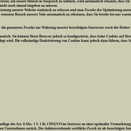
 erneut, um unsere Dienste in Anspruch zu nehmen, wird automatisch erkannt, dass Sie
 nicht noch einmal eingeben zu müssen.
utzung unserer Website statistisch zu erfassen und zum Zwecke der Optimierung unsere
m erneuten Besuch unserer Seite automatisch zu erkennen, dass Sie bereits bei uns waren
r die genannten Zwecke zur Wahrung unserer berechtigten Interessen sowie der Dritter n
atisch. Sie können Ihren Browser jedoch so konfigurieren, dass keine Cookies auf Ihr
legt wird. Die vollständige Deaktivierung von Cookies kann jedoch dazu führen, dass S
undlage des Art. 6 Abs. 1 S. 1 lit. f DSGVO im Interesse an einer optimalen Vermarktun
n Unternehmen zurück. Der dahinterstehende werbliche Zweck ist als berechtigtes In