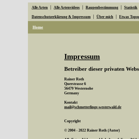
|
|
|
Alle Arten
Alle Artenvideos
Raupenbestimmung
Statistik
|
|
Datenschutzerklärung & Impressum
Über mich
Etwas Topo
Home
Impressum
Betreiber dieser privaten Webs
Rainer Roth
Querstrasse 6
56479 Westernohe
Germany
Kontakt
mail@schmetterlinge-westerwald.de
Copyright
© 2004 - 2022 Rainer Roth (Autor)