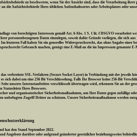
fsichtsbehörde zu beschweren, wenn Sie der Ansicht sind, dass die Verarbeitung ihrer 
ür an die Aufsichtsbehörde Ihres üblichen Aufenthaltsortes oder Arbeitsplatzes oder uns
lage von berechtigten Interessen gemäß Art. 6 Abs. 1 S. 1 lit. f DSGVO verarbeitet we
er personenbezogenen Daten einzulegen, soweit dafür Gründe vorliegen, die sich aus I
Im letzteren Fall haben Sie ein generelles Widerspruchsrecht, das ohne Angabe einer b
spruchsrecht Gebrauch machen, genügt eine E-Mail an die im Impressum genannte E-M
as verbreitete SSL-Verfahren (Secure Socket Layer) in Verbindung mit der jeweils höc
es sich dabei um eine 256 Bit Verschlüsselung. Falls Ihr Browser keine 256-Bit Verschlü
 Seite unseres Internetauftrittes verschlüsselt übertragen wird, erkennen Sie an der ge
n Statusleiste Ihres Browsers.
scher und organisatorischer Sicherheitsmaßnahmen, um Ihre Daten gegen zufällige oder 
 den unbefugten Zugriff Dritter zu schützen. Unsere Sicherheitsmaßnahmen werden ent
tenschutzerklärung
 und hat den Stand September 2022.
und Angebote darüber oder aufgrund geänderter gesetzlicher beziehungsweise behördl