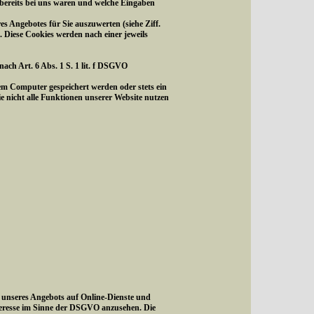
 bereits bei uns waren und welche Eingaben
s Angebotes für Sie auszuwerten (siehe Ziff.
. Diese Cookies werden nach einer jeweils
ach Art. 6 Abs. 1 S. 1 lit. f DSGVO
em Computer gespeichert werden oder stets ein
ie nicht alle Funktionen unserer Website nutzen
g unseres Angebots auf Online-Dienste und
teresse im Sinne der DSGVO anzusehen. Die