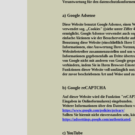
Verantwortung für den datenschutzkonformen Be
a) Google Adsense
Diese Website benutzt Google Adsense, einen 
verwendet sog. „Cookies" ((siehe unter Ziffer
ermöglicht. Google Adsense verwendet auch s
einfache Aktionen wie der Besucherverkehr au
Benutzung diese Website (einschließlich Ihrer 
Informationen, eine Auswertung Ihres Nutzung
Websitebetreiber zusammenzustellen und um we
Informationen gegebenenfalls an Dritte übertra
von Google nicht mit anderen von Google gesp
verhindern, indem Sie in Ihren Browser-Einstel
Funktionen dieser Website voll umfänglich nut
der zuvor beschriebenen Art und Weise und z
b) Google reCAPTCHA
Auf dieser Website wird die Funktion "reCAP
Eingaben in Onlineformularen) eingebunden.
Weitere Informationen über den Datenschutz vo
https://www.google.com/policies/privacy/
Sollten Sie hiermit nicht einverstanden sein, 
https://adssettings.google.com/authenticated
.
c) YouTube