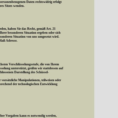
personenbezogenen Daten rechtswidrig erfolgt
eres Sitzes wenden.
rden, haben Sie das Recht, gemäß Art. 21
hrer besonderen Situation ergeben oder sich
esonderen Situation von uns umgesetzt wird.
ail-Adresse.
hsten Verschlüsselungsstufe, die von Ihrem
sselung unterstützt, greifen wir stattdessen auf
schlossenen Darstellung des Schüssel-
vorsätzliche Manipulationen, teilweisen oder
sprechend der technologischen Entwicklung
icher Vorgaben kann es notwendig werden,