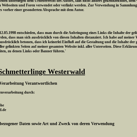
eiten unterliegen dem Urheberrecht des Autors, falls nicht anders gekennzeichnet, dem
n Webseiten und Foren verwendet oder verlinkt werden. Zur Verwendung in Sammlungen
es vorher einer gesonderten Absprache mit dem Autor.
.05.1998 entschieden, dass man durch die Anbringung eines Links die Inhalte der gelin
den, dass man sich ausdrücklich von diesen Inhalten distanziert. Ich habe auf meiner 
 ausdrücklich betonen, dass ich keinerlei Einfluß auf die Gestaltung und die Inhalte der 
ler gelinkten Seiten auf meiner gesamten Website inkl. aller Unterseiten. Diese Erklärung
eiten, zu denen Links oder Banner führen.'
Schmetterlinge Westerwald
Verarbeitung Verantwortlichen
tenverarbeitung durch:
ohe
d.de
bezogener Daten sowie Art und Zweck von deren Verwendung