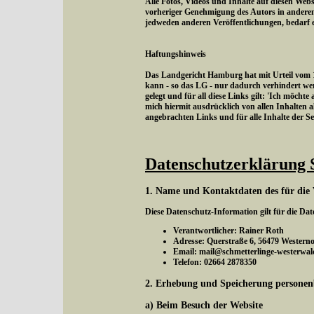
Alle Fotos, Videos und Inhalte auf diesen Webs
vorheriger Genehmigung des Autors in andere
jedweden anderen Veröffentlichungen, bedarf 
Haftungshinweis
Das Landgericht Hamburg hat mit Urteil vom 12
kann - so das LG - nur dadurch verhindert wer
gelegt und für all diese Links gilt: 'Ich möchte
mich hiermit ausdrücklich von allen Inhalten al
angebrachten Links und für alle Inhalte der S
Datenschutzerklärung 
1. Name und Kontaktdaten des für die 
Diese Datenschutz-Information gilt für die Da
Verantwortlicher: Rainer Roth
Adresse: Querstraße 6, 56479 Western
Email: mail@schmetterlinge-westerwal
Telefon: 02664 2878350
2. Erhebung und Speicherung personen
a) Beim Besuch der Website