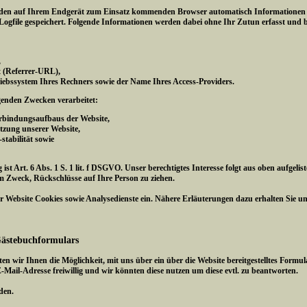
den auf Ihrem Endgerät zum Einsatz kommenden Browser automatisch Informationen an
ogfile gespeichert. Folgende Informationen werden dabei ohne Ihr Zutun erfasst und b
,
gt (Referrer-URL),
iebssystem Ihres Rechners sowie der Name Ihres Access-Providers.
genden Zwecken verarbeitet:
erbindungsaufbaus der Website,
tzung unserer Website,
tabilität sowie
ist Art. 6 Abs. 1 S. 1 lit. f DSGVO. Unser berechtigtes Interesse folgt aus oben aufge
m Zweck, Rückschlüsse auf Ihre Person zu ziehen.
 Website Cookies sowie Analysedienste ein. Nähere Erläuterungen dazu erhalten Sie unte
Gästebuchformulars
ten wir Ihnen die Möglichkeit, mit uns über ein über die Website bereitgestelltes Fo
E-Mail-Adresse freiwillig und wir könnten diese nutzen um diese evtl. zu beantworten.
den.