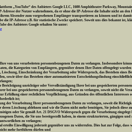
Plattform „YouTube“ des Anbieters Google LLC, 1600 Amphitheatre Parkway, Mountain
e IP-Adresse der Nutzer wahrnehmen, da er ohne die IP-Adresse die Inhalte nicht an den
ihrem Absender zum vorgesehenen Empfänger transportieren zu können und ist damit für
 die IP-Adresse z.B. für statistische Zwecke speichert. Soweit uns dies bekannt ist, kl
be des Anbieters Google erhalten Sie unter:
de
re von uns verarbeiteten personenbezogenen Daten zu verlangen. Insbesondere könne
aten, die Kategorien von Empfängern, gegenüber denen Ihre Daten offengelegt wurden 
g, Löschung, Einschränkung der Verarbeitung oder Widerspruch, das Bestehen eines Be
den, sowie über das Bestehen einer automatisierten Entscheidungsfindung einschließlich
erlangen;
Berichtigung unrichtiger oder Vervollständigung Ihrer bei uns gespeicherten persone
r bei uns gespeicherten personenbezogenen Daten zu verlangen, soweit nicht die Vera
 Erfüllung einer rechtlichen Verpflichtung, aus Gründen des öffentlichen Interesse
rderlich ist;
 der Verarbeitung Ihrer personenbezogenen Daten zu verlangen, soweit die Richtigkei
er deren Löschung ablehnen und wir die Daten nicht mehr benötigen, Sie jedoch diese
nötigen oder Sie gemäß Art. 21 DSGVO Widerspruch gegen die Verarbeitung eingelegt
genen Daten, die Sie uns bereitgestellt haben, in einem strukturierten, gängigen und
antwortlichen zu verlangen;
erteilte Einwilligung jederzeit gegenüber uns zu widerrufen. Dies hat zur Folge, dass w
 nicht mehr fortführen dürfen und