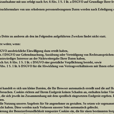
fnahme mit uns erfolgt nach Art. 6 Abs. 1 S. 1 lit. a DSGVO auf Grundlage Ihrer freiw
ebuchformulars von uns erhobenen personenbezogenen Daten werden nach Erledigung de
 Dritte zu anderen als den im Folgenden aufgeführten Zwecken findet nicht statt.
te weiter, wenn:
 DSGVO ausdrückliche Einwilligung dazu erteilt haben,
 1 lit. f DSGVO zur Geltendmachung, Ausübung oder Verteidigung von Rechtsansprüchen
hutzwürdiges Interesse an der Nichtweitergabe Ihrer Daten haben,
ch Art. 6 Abs. 1 S. 1 lit. c DSGVO eine gesetzliche Verpflichtung besteht, sowie
6 Abs. 1 S. 1 lit. b DSGVO für die Abwicklung von Vertragsverhältnissen mit Ihnen erford
bei handelt es sich um kleine Dateien, die Ihr Browser automatisch erstellt und die au
e besuchen. Cookies richten auf Ihrem Endgerät keinen Schaden an, enthalten keine Vir
die sich jeweils im Zusammenhang mit dem spezifisch eingesetzten Endgerät ergeben. D
ten.
, die Nutzung unseres Angebots für Sie angenehmer zu gestalten. So setzen wir sogenann
sucht haben. Diese werden nach Verlassen unserer Seite automatisch gelöscht.
ierung der Benutzerfreundlichkeit temporäre Cookies ein, die für einen bestimmten fes