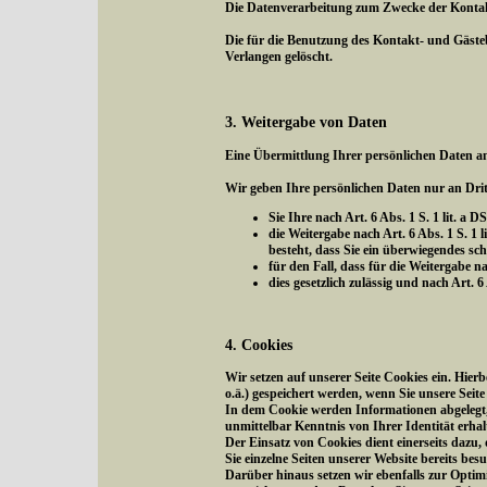
Die Datenverarbeitung zum Zwecke der Kontaktau
Die für die Benutzung des Kontakt- und Gäst
Verlangen gelöscht.
3. Weitergabe von Daten
Eine Übermittlung Ihrer persönlichen Daten an
Wir geben Ihre persönlichen Daten nur an Drit
Sie Ihre nach Art. 6 Abs. 1 S. 1 lit. a
die Weitergabe nach Art. 6 Abs. 1 S.
besteht, dass Sie ein überwiegendes sc
für den Fall, dass für die Weitergabe na
dies gesetzlich zulässig und nach Art. 
4. Cookies
Wir setzen auf unserer Seite Cookies ein. Hier
o.ä.) gespeichert werden, wenn Sie unsere Seit
In dem Cookie werden Informationen abgelegt, 
unmittelbar Kenntnis von Ihrer Identität erhal
Der Einsatz von Cookies dient einerseits dazu
Sie einzelne Seiten unserer Website bereits be
Darüber hinaus setzen wir ebenfalls zur Optim