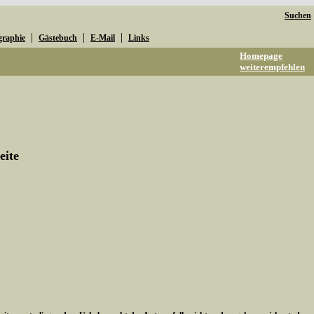
Suchen
|
|
|
graphie
Gästebuch
E-Mail
Links
Homepage
weiterempfehlen
eite