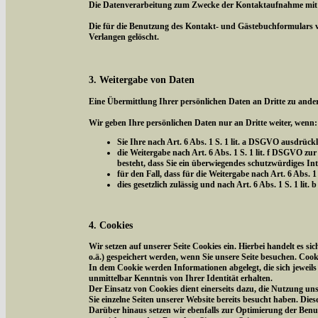
Die Datenverarbeitung zum Zwecke der Kontaktaufnahme mit uns 
Die für die Benutzung des Kontakt- und Gästebuchformulars 
Verlangen gelöscht.
3. Weitergabe von Daten
Eine Übermittlung Ihrer persönlichen Daten an Dritte zu ander
Wir geben Ihre persönlichen Daten nur an Dritte weiter, wenn:
Sie Ihre nach Art. 6 Abs. 1 S. 1 lit. a DSGVO ausdrückl
die Weitergabe nach Art. 6 Abs. 1 S. 1 lit. f DSGVO 
besteht, dass Sie ein überwiegendes schutzwürdiges In
für den Fall, dass für die Weitergabe nach Art. 6 Abs. 1
dies gesetzlich zulässig und nach Art. 6 Abs. 1 S. 1 li
4. Cookies
Wir setzen auf unserer Seite Cookies ein. Hierbei handelt es s
o.ä.) gespeichert werden, wenn Sie unsere Seite besuchen. Coo
In dem Cookie werden Informationen abgelegt, die sich jeweil
unmittelbar Kenntnis von Ihrer Identität erhalten.
Der Einsatz von Cookies dient einerseits dazu, die Nutzung un
Sie einzelne Seiten unserer Website bereits besucht haben. Die
Darüber hinaus setzen wir ebenfalls zur Optimierung der Benut