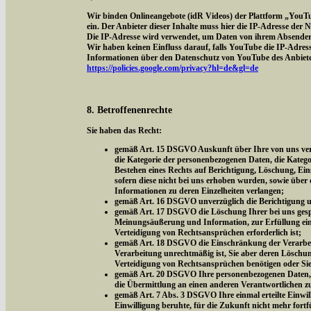
Wir binden Onlineangebote (idR Videos) der Plattform „YouT
ein. Der Anbieter dieser Inhalte muss hier die IP-Adresse der
Die IP-Adresse wird verwendet, um Daten von ihrem Absender z
Wir haben keinen Einfluss darauf, falls YouTube die IP-Adresse 
Informationen über den Datenschutz von YouTube des Anbieter
https://policies.google.com/privacy?hl=de&gl=de
8. Betroffenenrechte
Sie haben das Recht:
gemäß Art. 15 DSGVO Auskunft über Ihre von uns vera
die Kategorie der personenbezogenen Daten, die Kateg
Bestehen eines Rechts auf Berichtigung, Löschung, Ei
sofern diese nicht bei uns erhoben wurden, sowie über 
Informationen zu deren Einzelheiten verlangen;
gemäß Art. 16 DSGVO unverzüglich die Berichtigung un
gemäß Art. 17 DSGVO die Löschung Ihrer bei uns gespe
Meinungsäußerung und Information, zur Erfüllung eine
Verteidigung von Rechtsansprüchen erforderlich ist;
gemäß Art. 18 DSGVO die Einschränkung der Verarbeitu
Verarbeitung unrechtmäßig ist, Sie aber deren Löschu
Verteidigung von Rechtsansprüchen benötigen oder Si
gemäß Art. 20 DSGVO Ihre personenbezogenen Daten, di
die Übermittlung an einen anderen Verantwortlichen z
gemäß Art. 7 Abs. 3 DSGVO Ihre einmal erteilte Einwill
Einwilligung beruhte, für die Zukunft nicht mehr fort