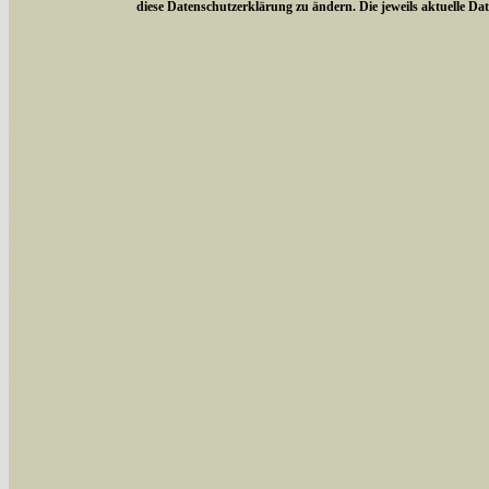
diese Datenschutzerklärung zu ändern. Die jeweils aktuelle D
Sie können nach mehreren Suchbegriffen oder
Bei der Suche wird nach dem Suchbegriff in al
wissenschaftlichen und deutschen Namen, so
Artenkennziffern nach Karsholt/Razowski od
der Arten eingeschrängt werden, standardmä
alle in der Datenbank befindlichen Arten ange
Im linken Bereich:
Keine Eingrenzung, alle Arten anzeigen
- S
Arten die im Bundesgebiet vorkommen
- z
Arten die im Westerwald vorkommen
- beg
Arten die in Westernohe vorkommen
- beg