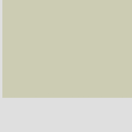
Im rechten Bereich:
Alle Arten der Sammlung
- keine Einschrän
nur die mit Rote Liste-Status
- es werden nur
Die linken und rechten Optionen können auch
Fatal error
: Uncaught ArgumentCountError: T
/var/www/vhosts/schmetterlinge-westerwald.de/
/var/www/vhosts/schmetterlinge-westerwald.de
/var/www/vhosts/schmetterlinge-westerwald.de
/var/www/vhosts/schmetterlinge-westerwald.de/
thrown in
/var/www/vhosts/schmetterlinge-w