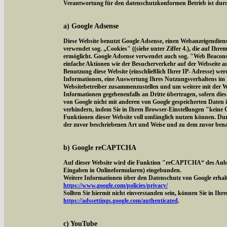
Verantwortung für den datenschutzkonformen Betrieb ist durch
a) Google Adsense
Diese Website benutzt Google Adsense, einen Webanzeigendien
verwendet sog. „Cookies" ((siehe unter Ziffer 4.), die auf Ih
ermöglicht. Google Adsense verwendet auch sog. "Web Beacon
einfache Aktionen wie der Besucherverkehr auf der Webseite 
Benutzung diese Website (einschließlich Ihrer IP- Adresse) we
Informationen, eine Auswertung Ihres Nutzungsverhaltens im 
Websitebetreiber zusammenzustellen und um weitere mit der W
Informationen gegebenenfalls an Dritte übertragen, sofern dies
von Google nicht mit anderen von Google gespeicherten Daten 
verhindern, indem Sie in Ihren Browser-Einstellungen "keine Co
Funktionen dieser Website voll umfänglich nutzen können. Dur
der zuvor beschriebenen Art und Weise und zu dem zuvor ben
b) Google reCAPTCHA
Auf dieser Website wird die Funktion "reCAPTCHA“ des Anbi
Eingaben in Onlineformularen) eingebunden.
Weitere Informationen über den Datenschutz von Google erhalt
https://www.google.com/policies/privacy/
Sollten Sie hiermit nicht einverstanden sein, können Sie in Ih
https://adssettings.google.com/authenticated
.
c) YouTube