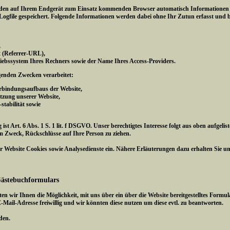
den auf Ihrem Endgerät zum Einsatz kommenden Browser automatisch Informationen an
ogfile gespeichert. Folgende Informationen werden dabei ohne Ihr Zutun erfasst und b
,
gt (Referrer-URL),
iebssystem Ihres Rechners sowie der Name Ihres Access-Providers.
genden Zwecken verarbeitet:
erbindungsaufbaus der Website,
tzung unserer Website,
tabilität sowie
ist Art. 6 Abs. 1 S. 1 lit. f DSGVO. Unser berechtigtes Interesse folgt aus oben aufge
m Zweck, Rückschlüsse auf Ihre Person zu ziehen.
 Website Cookies sowie Analysedienste ein. Nähere Erläuterungen dazu erhalten Sie unte
Gästebuchformulars
ten wir Ihnen die Möglichkeit, mit uns über ein über die Website bereitgestelltes Fo
E-Mail-Adresse freiwillig und wir könnten diese nutzen um diese evtl. zu beantworten.
den.