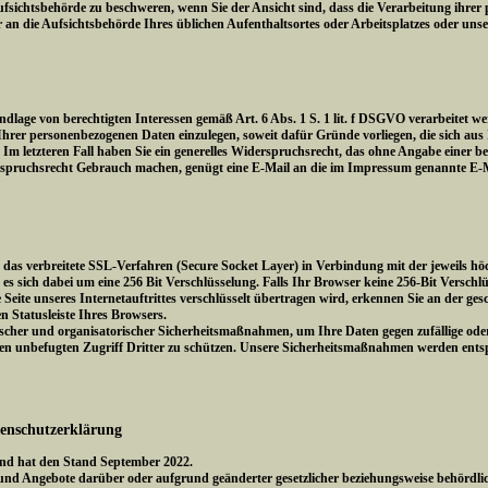
fsichtsbehörde zu beschweren, wenn Sie der Ansicht sind, dass die Verarbeitung ihrer 
ür an die Aufsichtsbehörde Ihres üblichen Aufenthaltsortes oder Arbeitsplatzes oder uns
lage von berechtigten Interessen gemäß Art. 6 Abs. 1 S. 1 lit. f DSGVO verarbeitet we
er personenbezogenen Daten einzulegen, soweit dafür Gründe vorliegen, die sich aus I
Im letzteren Fall haben Sie ein generelles Widerspruchsrecht, das ohne Angabe einer b
spruchsrecht Gebrauch machen, genügt eine E-Mail an die im Impressum genannte E-M
as verbreitete SSL-Verfahren (Secure Socket Layer) in Verbindung mit der jeweils höc
es sich dabei um eine 256 Bit Verschlüsselung. Falls Ihr Browser keine 256-Bit Verschlü
 Seite unseres Internetauftrittes verschlüsselt übertragen wird, erkennen Sie an der ge
n Statusleiste Ihres Browsers.
scher und organisatorischer Sicherheitsmaßnahmen, um Ihre Daten gegen zufällige oder 
 den unbefugten Zugriff Dritter zu schützen. Unsere Sicherheitsmaßnahmen werden ent
tenschutzerklärung
 und hat den Stand September 2022.
und Angebote darüber oder aufgrund geänderter gesetzlicher beziehungsweise behördl