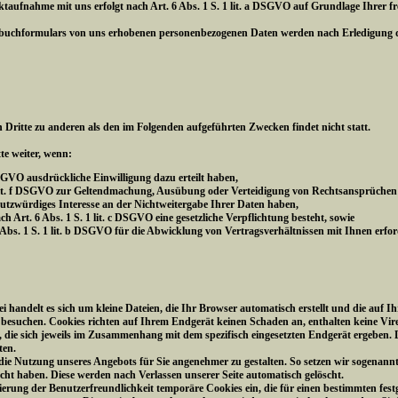
fnahme mit uns erfolgt nach Art. 6 Abs. 1 S. 1 lit. a DSGVO auf Grundlage Ihrer freiw
ebuchformulars von uns erhobenen personenbezogenen Daten werden nach Erledigung de
 Dritte zu anderen als den im Folgenden aufgeführten Zwecken findet nicht statt.
te weiter, wenn:
 DSGVO ausdrückliche Einwilligung dazu erteilt haben,
 1 lit. f DSGVO zur Geltendmachung, Ausübung oder Verteidigung von Rechtsansprüchen
hutzwürdiges Interesse an der Nichtweitergabe Ihrer Daten haben,
ch Art. 6 Abs. 1 S. 1 lit. c DSGVO eine gesetzliche Verpflichtung besteht, sowie
6 Abs. 1 S. 1 lit. b DSGVO für die Abwicklung von Vertragsverhältnissen mit Ihnen erford
bei handelt es sich um kleine Dateien, die Ihr Browser automatisch erstellt und die au
e besuchen. Cookies richten auf Ihrem Endgerät keinen Schaden an, enthalten keine Vir
die sich jeweils im Zusammenhang mit dem spezifisch eingesetzten Endgerät ergeben. D
ten.
, die Nutzung unseres Angebots für Sie angenehmer zu gestalten. So setzen wir sogenann
sucht haben. Diese werden nach Verlassen unserer Seite automatisch gelöscht.
ierung der Benutzerfreundlichkeit temporäre Cookies ein, die für einen bestimmten fes