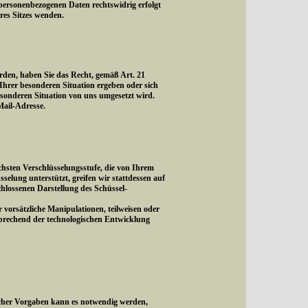
personenbezogenen Daten rechtswidrig erfolgt
eres Sitzes wenden.
rden, haben Sie das Recht, gemäß Art. 21
hrer besonderen Situation ergeben oder sich
esonderen Situation von uns umgesetzt wird.
ail-Adresse.
hsten Verschlüsselungsstufe, die von Ihrem
sselung unterstützt, greifen wir stattdessen auf
schlossenen Darstellung des Schüssel-
vorsätzliche Manipulationen, teilweisen oder
sprechend der technologischen Entwicklung
icher Vorgaben kann es notwendig werden,