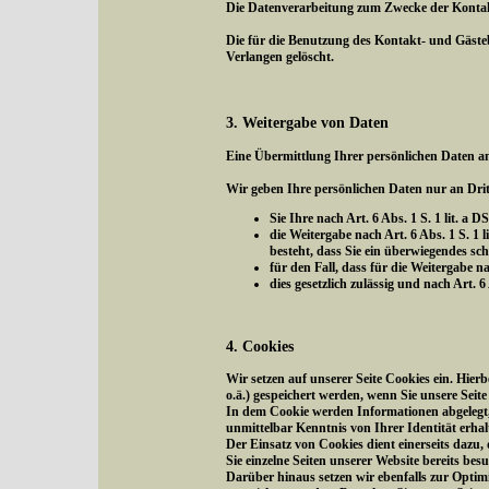
Die Datenverarbeitung zum Zwecke der Kontaktau
Die für die Benutzung des Kontakt- und Gäst
Verlangen gelöscht.
3. Weitergabe von Daten
Eine Übermittlung Ihrer persönlichen Daten an
Wir geben Ihre persönlichen Daten nur an Drit
Sie Ihre nach Art. 6 Abs. 1 S. 1 lit. a
die Weitergabe nach Art. 6 Abs. 1 S.
besteht, dass Sie ein überwiegendes sc
für den Fall, dass für die Weitergabe na
dies gesetzlich zulässig und nach Art. 
4. Cookies
Wir setzen auf unserer Seite Cookies ein. Hier
o.ä.) gespeichert werden, wenn Sie unsere Seit
In dem Cookie werden Informationen abgelegt, 
unmittelbar Kenntnis von Ihrer Identität erhal
Der Einsatz von Cookies dient einerseits dazu
Sie einzelne Seiten unserer Website bereits be
Darüber hinaus setzen wir ebenfalls zur Optim