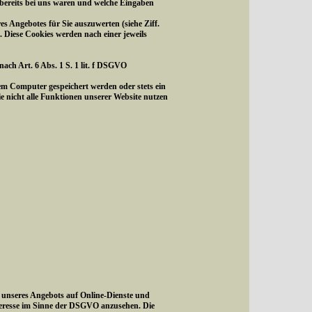
 bereits bei uns waren und welche Eingaben
s Angebotes für Sie auszuwerten (siehe Ziff.
. Diese Cookies werden nach einer jeweils
ach Art. 6 Abs. 1 S. 1 lit. f DSGVO
em Computer gespeichert werden oder stets ein
ie nicht alle Funktionen unserer Website nutzen
g unseres Angebots auf Online-Dienste und
teresse im Sinne der DSGVO anzusehen. Die