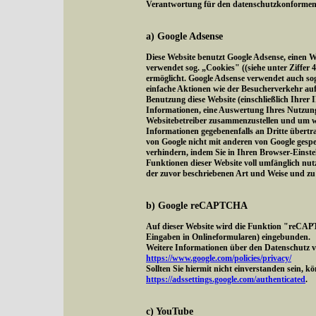
Verantwortung für den datenschutzkonformen Be
a) Google Adsense
Diese Website benutzt Google Adsense, einen 
verwendet sog. „Cookies" ((siehe unter Ziffer
ermöglicht. Google Adsense verwendet auch s
einfache Aktionen wie der Besucherverkehr au
Benutzung diese Website (einschließlich Ihrer 
Informationen, eine Auswertung Ihres Nutzung
Websitebetreiber zusammenzustellen und um we
Informationen gegebenenfalls an Dritte übertra
von Google nicht mit anderen von Google gesp
verhindern, indem Sie in Ihren Browser-Einstel
Funktionen dieser Website voll umfänglich nut
der zuvor beschriebenen Art und Weise und z
b) Google reCAPTCHA
Auf dieser Website wird die Funktion "reCAP
Eingaben in Onlineformularen) eingebunden.
Weitere Informationen über den Datenschutz vo
https://www.google.com/policies/privacy/
Sollten Sie hiermit nicht einverstanden sein, 
https://adssettings.google.com/authenticated
.
c) YouTube