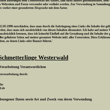
eiten unterliegen dem Urheberrecht des Autors, falls nicht anders gekennzeichnet, dem
n Webseiten und Foren verwendet oder verlinkt werden. Zur Verwendung in Sammlungen
es vorher einer gesonderten Absprache mit dem Autor.
.05.1998 entschieden, dass man durch die Anbringung eines Links die Inhalte der gelin
den, dass man sich ausdrücklich von diesen Inhalten distanziert. Ich habe auf meiner 
 ausdrücklich betonen, dass ich keinerlei Einfluß auf die Gestaltung und die Inhalte der 
ler gelinkten Seiten auf meiner gesamten Website inkl. aller Unterseiten. Diese Erklärung
eiten, zu denen Links oder Banner führen.'
Schmetterlinge Westerwald
Verarbeitung Verantwortlichen
tenverarbeitung durch:
ohe
d.de
bezogener Daten sowie Art und Zweck von deren Verwendung