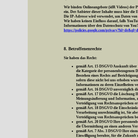
Wir binden Onlineangebote (idR Videos) der 
ein. Der Anbieter dieser Inhalte muss hier di
Die IP-Adresse wird verwendet, um Daten von 
Wir haben keinen Einfluss darauf, falls YouTube
Informationen über den Datenschutz von YouTu
https://policies.google.com/privacy?hl=de&gl=
8. Betroffenenrechte
Sie haben das Recht:
gemäß Art. 15 DSGVO Auskunft über Ih
die Kategorie der personenbezogenen D
Bestehen eines Rechts auf Berichtigun
sofern diese nicht bei uns erhoben wur
Informationen zu deren Einzelheiten v
gemäß Art. 16 DSGVO unverzüglich die 
gemäß Art. 17 DSGVO die Löschung Ihre
Meinungsäußerung und Information, zur
Verteidigung von Rechtsansprüchen erfo
gemäß Art. 18 DSGVO die Einschränkung
Verarbeitung unrechtmäßig ist, Sie ab
Verteidigung von Rechtsansprüchen be
gemäß Art. 20 DSGVO Ihre personenbezo
die Übermittlung an einen anderen Ver
gemäß Art. 7 Abs. 3 DSGVO Ihre einmal 
Einwilligung beruhte, für die Zukunft