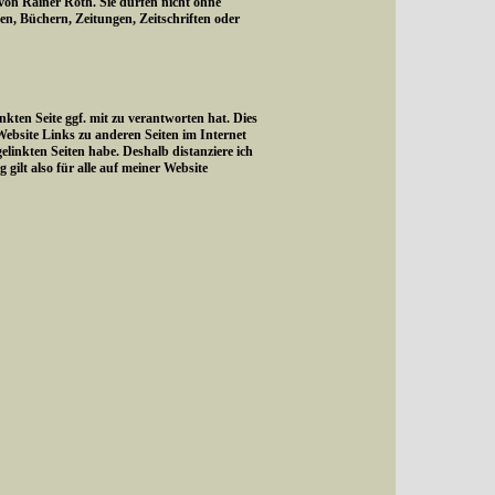
 von Rainer Roth. Sie dürfen nicht ohne
, Büchern, Zeitungen, Zeitschriften oder
kten Seite ggf. mit zu verantworten hat. Dies
Website Links zu anderen Seiten im Internet
gelinkten Seiten habe. Deshalb distanziere ich
 gilt also für alle auf meiner Website