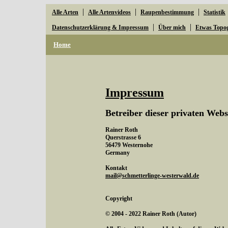
|
|
|
Alle Arten
Alle Artenvideos
Raupenbestimmung
Statistik
|
|
Datenschutzerklärung & Impressum
Über mich
Etwas Topo
Home
Impressum
Betreiber dieser privaten Webs
Rainer Roth
Querstrasse 6
56479 Westernohe
Germany
Kontakt
mail@schmetterlinge-westerwald.de
Copyright
© 2004 - 2022 Rainer Roth (Autor)