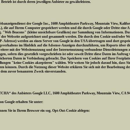
trieb ist durch deren jeweiligen Anbieter zu gewährleisten.
Webanzeigendienst der Google Inc., 1600 Amphitheatre Parkway, Mountain View, Kalifo
 4.), die auf Ihrem Computer gespeichert werden und die durch Google oder Dritte eine 
og. "Web Beacons" (kleine unsichtbare Grafiken) zur Sammlung von Informationen. 
f der Webseite aufgezeichnet und gesammelt werden. Die durch den Cookie und/oder W
IP- Adresse) werden an einen Server von Google in den USA übertragen und dort gespeic
sverhaltens im Hinblick auf die Adsense-Anzeigen durchzuführen, um Reports über die
itere mit der Websitenutzung und der Internetnutzung verbundene Dienstleistungen z
gen, sofern dies gesetzlich vorgeschrieben ist oder soweit Dritte diese Daten im Auftrag
eicherten Daten in Verbindung gebracht. Das Speichern von Cookies auf Ihrer Festplat
lungen "keine Cookies akzeptieren" wählen. Wir weisen Sie jedoch darauf hin, dass Sie 
zen können. Durch die Nutzung dieser Website erklären Sie sich mit der Bearbeitung d
u dem zuvor benannten Zweck einverstanden.
TCHA“ des Anbieters Google LLC, 1600 Amphitheatre Parkway, Mountain View, CA 940
n Google erhalten Sie unter:
können Sie in Ihrem Browser ein sog. Opt-Out-Cookie ablegen: