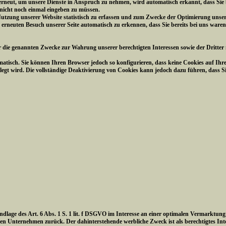
 erneut, um unsere Dienste in Anspruch zu nehmen, wird automatisch erkannt, dass Sie
 nicht noch einmal eingeben zu müssen.
utzung unserer Website statistisch zu erfassen und zum Zwecke der Optimierung unsere
m erneuten Besuch unserer Seite automatisch zu erkennen, dass Sie bereits bei uns waren
r die genannten Zwecke zur Wahrung unserer berechtigten Interessen sowie der Dritter n
atisch. Sie können Ihren Browser jedoch so konfigurieren, dass keine Cookies auf Ihr
legt wird. Die vollständige Deaktivierung von Cookies kann jedoch dazu führen, dass S
undlage des Art. 6 Abs. 1 S. 1 lit. f DSGVO im Interesse an einer optimalen Vermarktun
n Unternehmen zurück. Der dahinterstehende werbliche Zweck ist als berechtigtes In