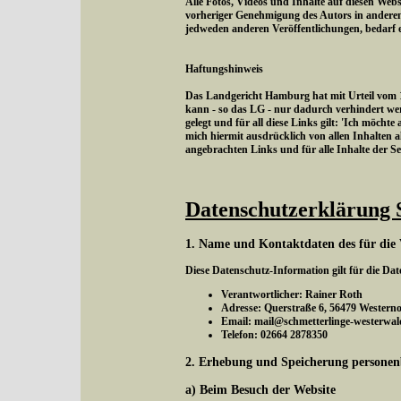
Alle Fotos, Videos und Inhalte auf diesen Webs
vorheriger Genehmigung des Autors in andere
jedweden anderen Veröffentlichungen, bedarf 
Haftungshinweis
Das Landgericht Hamburg hat mit Urteil vom 12
kann - so das LG - nur dadurch verhindert wer
gelegt und für all diese Links gilt: 'Ich möchte
mich hiermit ausdrücklich von allen Inhalten al
angebrachten Links und für alle Inhalte der S
Datenschutzerklärung 
1. Name und Kontaktdaten des für die 
Diese Datenschutz-Information gilt für die Da
Verantwortlicher: Rainer Roth
Adresse: Querstraße 6, 56479 Western
Email: mail@schmetterlinge-westerwal
Telefon: 02664 2878350
2. Erhebung und Speicherung personen
a) Beim Besuch der Website