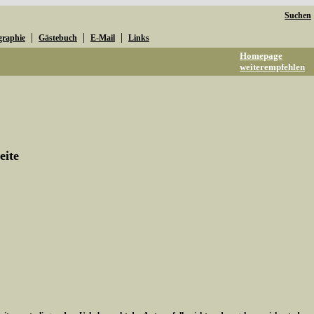
Suchen
|
|
|
graphie
Gästebuch
E-Mail
Links
Homepage
weiterempfehlen
eite