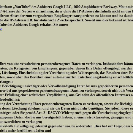
Plattform „YouTube“ des Anbieters Google LLC, 1600 Amphitheatre Parkway, Mountain
e IP-Adresse der Nutzer wahrnehmen, da er ohne die IP-Adresse die Inhalte nicht an den
ihrem Absender zum vorgesehenen Empfänger transportieren zu können und ist damit für
 die IP-Adresse z.B. für statistische Zwecke speichert. Soweit uns dies bekannt ist, kl
be des Anbieters Google erhalten Sie unter:
de
re von uns verarbeiteten personenbezogenen Daten zu verlangen. Insbesondere könne
aten, die Kategorien von Empfängern, gegenüber denen Ihre Daten offengelegt wurden 
g, Löschung, Einschränkung der Verarbeitung oder Widerspruch, das Bestehen eines Be
den, sowie über das Bestehen einer automatisierten Entscheidungsfindung einschließlich
erlangen;
Berichtigung unrichtiger oder Vervollständigung Ihrer bei uns gespeicherten persone
r bei uns gespeicherten personenbezogenen Daten zu verlangen, soweit nicht die Vera
 Erfüllung einer rechtlichen Verpflichtung, aus Gründen des öffentlichen Interesse
rderlich ist;
 der Verarbeitung Ihrer personenbezogenen Daten zu verlangen, soweit die Richtigkei
er deren Löschung ablehnen und wir die Daten nicht mehr benötigen, Sie jedoch diese
nötigen oder Sie gemäß Art. 21 DSGVO Widerspruch gegen die Verarbeitung eingelegt
genen Daten, die Sie uns bereitgestellt haben, in einem strukturierten, gängigen und
antwortlichen zu verlangen;
erteilte Einwilligung jederzeit gegenüber uns zu widerrufen. Dies hat zur Folge, dass w
 nicht mehr fortführen dürfen und