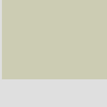
Im rechten Bereich:
Alle Arten der Sammlung
- keine Einschrän
nur die mit Rote Liste-Status
- es werden nur
Die linken und rechten Optionen können auch
Fatal error
: Uncaught ArgumentCountError: T
/var/www/vhosts/schmetterlinge-westerwald.de/
/var/www/vhosts/schmetterlinge-westerwald.de
/var/www/vhosts/schmetterlinge-westerwald.de
/var/www/vhosts/schmetterlinge-westerwald.de/
thrown in
/var/www/vhosts/schmetterlinge-w