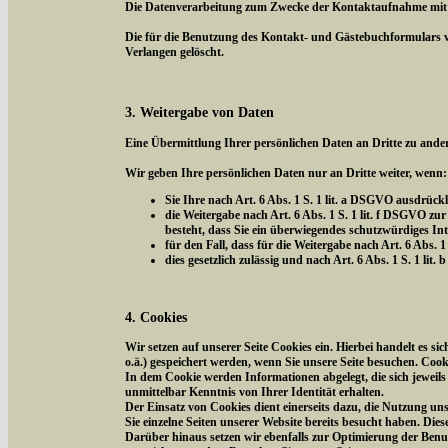
Die Datenverarbeitung zum Zwecke der Kontaktaufnahme mit uns 
Die für die Benutzung des Kontakt- und Gästebuchformulars 
Verlangen gelöscht.
3. Weitergabe von Daten
Eine Übermittlung Ihrer persönlichen Daten an Dritte zu ander
Wir geben Ihre persönlichen Daten nur an Dritte weiter, wenn:
Sie Ihre nach Art. 6 Abs. 1 S. 1 lit. a DSGVO ausdrückl
die Weitergabe nach Art. 6 Abs. 1 S. 1 lit. f DSGVO 
besteht, dass Sie ein überwiegendes schutzwürdiges In
für den Fall, dass für die Weitergabe nach Art. 6 Abs. 1
dies gesetzlich zulässig und nach Art. 6 Abs. 1 S. 1 li
4. Cookies
Wir setzen auf unserer Seite Cookies ein. Hierbei handelt es s
o.ä.) gespeichert werden, wenn Sie unsere Seite besuchen. Coo
In dem Cookie werden Informationen abgelegt, die sich jeweil
unmittelbar Kenntnis von Ihrer Identität erhalten.
Der Einsatz von Cookies dient einerseits dazu, die Nutzung un
Sie einzelne Seiten unserer Website bereits besucht haben. Die
Darüber hinaus setzen wir ebenfalls zur Optimierung der Benut