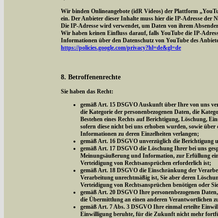
Wir binden Onlineangebote (idR Videos) der Plattform „YouT
ein. Der Anbieter dieser Inhalte muss hier die IP-Adresse der
Die IP-Adresse wird verwendet, um Daten von ihrem Absender z
Wir haben keinen Einfluss darauf, falls YouTube die IP-Adresse 
Informationen über den Datenschutz von YouTube des Anbieter
https://policies.google.com/privacy?hl=de&gl=de
8. Betroffenenrechte
Sie haben das Recht:
gemäß Art. 15 DSGVO Auskunft über Ihre von uns vera
die Kategorie der personenbezogenen Daten, die Kateg
Bestehen eines Rechts auf Berichtigung, Löschung, Ei
sofern diese nicht bei uns erhoben wurden, sowie über 
Informationen zu deren Einzelheiten verlangen;
gemäß Art. 16 DSGVO unverzüglich die Berichtigung un
gemäß Art. 17 DSGVO die Löschung Ihrer bei uns gespe
Meinungsäußerung und Information, zur Erfüllung eine
Verteidigung von Rechtsansprüchen erforderlich ist;
gemäß Art. 18 DSGVO die Einschränkung der Verarbeitu
Verarbeitung unrechtmäßig ist, Sie aber deren Löschu
Verteidigung von Rechtsansprüchen benötigen oder Si
gemäß Art. 20 DSGVO Ihre personenbezogenen Daten, di
die Übermittlung an einen anderen Verantwortlichen z
gemäß Art. 7 Abs. 3 DSGVO Ihre einmal erteilte Einwill
Einwilligung beruhte, für die Zukunft nicht mehr fort