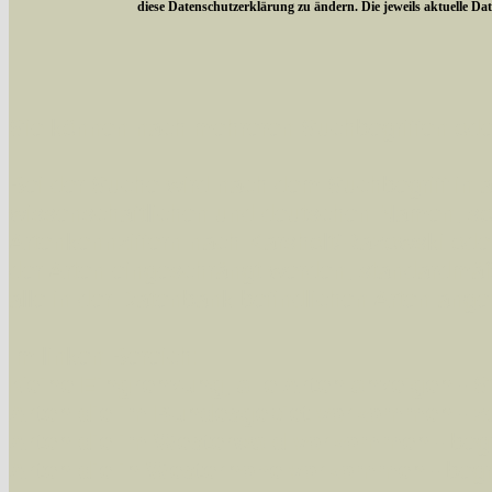
diese Datenschutzerklärung zu ändern. Die jeweils aktuelle D
Sie können nach mehreren Suchbegriffen oder
Bei der Suche wird nach dem Suchbegriff in al
wissenschaftlichen und deutschen Namen, so
Artenkennziffern nach Karsholt/Razowski od
der Arten eingeschrängt werden, standardmä
alle in der Datenbank befindlichen Arten ange
Im linken Bereich:
Keine Eingrenzung, alle Arten anzeigen
- S
Arten die im Bundesgebiet vorkommen
- z
Arten die im Westerwald vorkommen
- beg
Arten die in Westernohe vorkommen
- beg