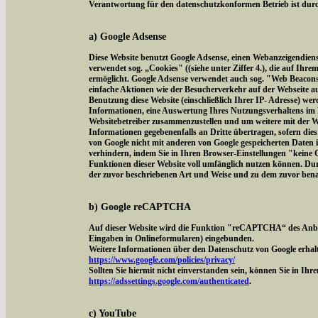
Verantwortung für den datenschutzkonformen Betrieb ist durch
a) Google Adsense
Diese Website benutzt Google Adsense, einen Webanzeigendien
verwendet sog. „Cookies" ((siehe unter Ziffer 4.), die auf Ih
ermöglicht. Google Adsense verwendet auch sog. "Web Beacon
einfache Aktionen wie der Besucherverkehr auf der Webseite 
Benutzung diese Website (einschließlich Ihrer IP- Adresse) we
Informationen, eine Auswertung Ihres Nutzungsverhaltens im 
Websitebetreiber zusammenzustellen und um weitere mit der W
Informationen gegebenenfalls an Dritte übertragen, sofern dies
von Google nicht mit anderen von Google gespeicherten Daten 
verhindern, indem Sie in Ihren Browser-Einstellungen "keine Co
Funktionen dieser Website voll umfänglich nutzen können. Dur
der zuvor beschriebenen Art und Weise und zu dem zuvor ben
b) Google reCAPTCHA
Auf dieser Website wird die Funktion "reCAPTCHA“ des Anbi
Eingaben in Onlineformularen) eingebunden.
Weitere Informationen über den Datenschutz von Google erhalt
https://www.google.com/policies/privacy/
Sollten Sie hiermit nicht einverstanden sein, können Sie in Ih
https://adssettings.google.com/authenticated
.
c) YouTube