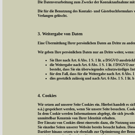
Die Datenverarbeitung zum Zwecke der Kontaktaufnahme mit uns 
Die für die Benutzung des Kontakt- und Gästebuchformulars 
Verlangen gelöscht.
3. Weitergabe von Daten
Eine Übermittlung Ihrer persönlichen Daten an Dritte zu ander
Wir geben Ihre persönlichen Daten nur an Dritte weiter, wenn:
Sie Ihre nach Art. 6 Abs. 1 S. 1 lit. a DSGVO ausdrückl
die Weitergabe nach Art. 6 Abs. 1 S. 1 lit. f DSGVO 
besteht, dass Sie ein überwiegendes schutzwürdiges In
für den Fall, dass für die Weitergabe nach Art. 6 Abs. 1
dies gesetzlich zulässig und nach Art. 6 Abs. 1 S. 1 li
4. Cookies
Wir setzen auf unserer Seite Cookies ein. Hierbei handelt es s
o.ä.) gespeichert werden, wenn Sie unsere Seite besuchen. Coo
In dem Cookie werden Informationen abgelegt, die sich jeweil
unmittelbar Kenntnis von Ihrer Identität erhalten.
Der Einsatz von Cookies dient einerseits dazu, die Nutzung un
Sie einzelne Seiten unserer Website bereits besucht haben. Die
Darüber hinaus setzen wir ebenfalls zur Optimierung der Benut