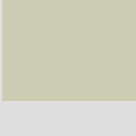
Im rechten Bereich:
Alle Arten der Sammlung
- keine Einschrän
nur die mit Rote Liste-Status
- es werden nur
Die linken und rechten Optionen können auch
Fatal error
: Uncaught ArgumentCountError: T
/var/www/vhosts/schmetterlinge-westerwald.de/
/var/www/vhosts/schmetterlinge-westerwald.de
/var/www/vhosts/schmetterlinge-westerwald.de
/var/www/vhosts/schmetterlinge-westerwald.de/
thrown in
/var/www/vhosts/schmetterlinge-w