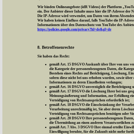
Wir binden Onlineangebote (idR Videos) der Plattform „YouT
ein. Der Anbieter dieser Inhalte muss hier die IP-Adresse der
Die IP-Adresse wird verwendet, um Daten von ihrem Absender z
Wir haben keinen Einfluss darauf, falls YouTube die IP-Adresse 
Informationen über den Datenschutz von YouTube des Anbieter
https://policies.google.com/privacy?hl=de&gl=de
8. Betroffenenrechte
Sie haben das Recht:
gemäß Art. 15 DSGVO Auskunft über Ihre von uns vera
die Kategorie der personenbezogenen Daten, die Kateg
Bestehen eines Rechts auf Berichtigung, Löschung, Ei
sofern diese nicht bei uns erhoben wurden, sowie über 
Informationen zu deren Einzelheiten verlangen;
gemäß Art. 16 DSGVO unverzüglich die Berichtigung un
gemäß Art. 17 DSGVO die Löschung Ihrer bei uns gespe
Meinungsäußerung und Information, zur Erfüllung eine
Verteidigung von Rechtsansprüchen erforderlich ist;
gemäß Art. 18 DSGVO die Einschränkung der Verarbeitu
Verarbeitung unrechtmäßig ist, Sie aber deren Löschu
Verteidigung von Rechtsansprüchen benötigen oder Si
gemäß Art. 20 DSGVO Ihre personenbezogenen Daten, di
die Übermittlung an einen anderen Verantwortlichen z
gemäß Art. 7 Abs. 3 DSGVO Ihre einmal erteilte Einwill
Einwilligung beruhte, für die Zukunft nicht mehr fort