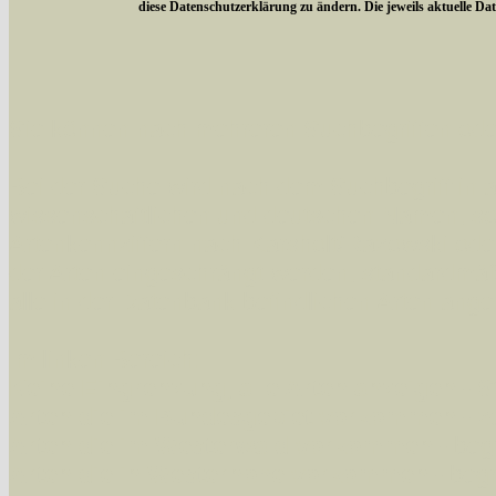
diese Datenschutzerklärung zu ändern. Die jeweils aktuelle D
Sie können nach mehreren Suchbegriffen oder
Bei der Suche wird nach dem Suchbegriff in al
wissenschaftlichen und deutschen Namen, so
Artenkennziffern nach Karsholt/Razowski od
der Arten eingeschrängt werden, standardmä
alle in der Datenbank befindlichen Arten ange
Im linken Bereich:
Keine Eingrenzung, alle Arten anzeigen
- S
Arten die im Bundesgebiet vorkommen
- z
Arten die im Westerwald vorkommen
- beg
Arten die in Westernohe vorkommen
- beg