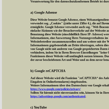
Verantwortung für den datenschutzkonformen Betrieb ist durch
a) Google Adsense
Diese Website benutzt Google Adsense, einen Webanzeigendien
verwendet sog. „Cookies" ((siehe unter Ziffer 4.), die auf Ih
ermöglicht. Google Adsense verwendet auch sog. "Web Beacon
einfache Aktionen wie der Besucherverkehr auf der Webseite 
Benutzung diese Website (einschließlich Ihrer IP- Adresse) we
Informationen, eine Auswertung Ihres Nutzungsverhaltens im 
Websitebetreiber zusammenzustellen und um weitere mit der W
Informationen gegebenenfalls an Dritte übertragen, sofern dies
von Google nicht mit anderen von Google gespeicherten Daten 
verhindern, indem Sie in Ihren Browser-Einstellungen "keine Co
Funktionen dieser Website voll umfänglich nutzen können. Dur
der zuvor beschriebenen Art und Weise und zu dem zuvor ben
b) Google reCAPTCHA
Auf dieser Website wird die Funktion "reCAPTCHA“ des Anbi
Eingaben in Onlineformularen) eingebunden.
Weitere Informationen über den Datenschutz von Google erhalt
https://www.google.com/policies/privacy/
Sollten Sie hiermit nicht einverstanden sein, können Sie in Ih
https://adssettings.google.com/authenticated
.
c) YouTube