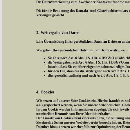
Die Datenverarbeitung zum Zwecke der Kontaktaufnahme mit uns 
Die für die Benutzung des Kontakt- und Gästebuchformulars 
Verlangen gelöscht.
3. Weitergabe von Daten
Eine Übermittlung Ihrer persönlichen Daten an Dritte zu ander
Wir geben Ihre persönlichen Daten nur an Dritte weiter, wenn:
Sie Ihre nach Art. 6 Abs. 1 S. 1 lit. a DSGVO ausdrückl
die Weitergabe nach Art. 6 Abs. 1 S. 1 lit. f DSGVO 
besteht, dass Sie ein überwiegendes schutzwürdiges In
für den Fall, dass für die Weitergabe nach Art. 6 Abs. 1
dies gesetzlich zulässig und nach Art. 6 Abs. 1 S. 1 li
4. Cookies
Wir setzen auf unserer Seite Cookies ein. Hierbei handelt es s
o.ä.) gespeichert werden, wenn Sie unsere Seite besuchen. Coo
In dem Cookie werden Informationen abgelegt, die sich jeweil
unmittelbar Kenntnis von Ihrer Identität erhalten.
Der Einsatz von Cookies dient einerseits dazu, die Nutzung un
Sie einzelne Seiten unserer Website bereits besucht haben. Die
Darüber hinaus setzen wir ebenfalls zur Optimierung der Benut