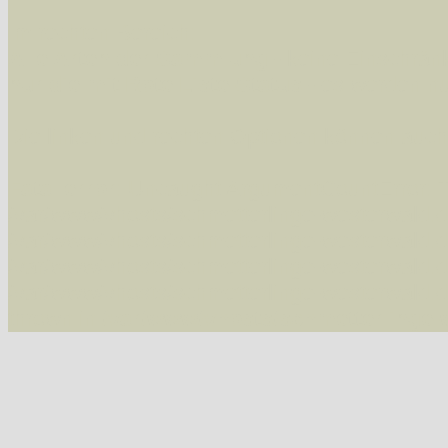
Im rechten Bereich:
Alle Arten der Sammlung
- keine Einschrän
nur die mit Rote Liste-Status
- es werden nur
Die linken und rechten Optionen können auch
Fatal error
: Uncaught ArgumentCountError: T
/var/www/vhosts/schmetterlinge-westerwald.de/
/var/www/vhosts/schmetterlinge-westerwald.de
/var/www/vhosts/schmetterlinge-westerwald.de
/var/www/vhosts/schmetterlinge-westerwald.de/
thrown in
/var/www/vhosts/schmetterlinge-w