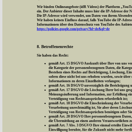
Wir binden Onlineangebote (idR Videos) der Plattform „YouT
ein. Der Anbieter dieser Inhalte muss hier die IP-Adresse der
Die IP-Adresse wird verwendet, um Daten von ihrem Absender z
Wir haben keinen Einfluss darauf, falls YouTube die IP-Adresse 
Informationen über den Datenschutz von YouTube des Anbieter
https://policies.google.com/privacy?hl=de&gl=de
8. Betroffenenrechte
Sie haben das Recht:
gemäß Art. 15 DSGVO Auskunft über Ihre von uns vera
die Kategorie der personenbezogenen Daten, die Kateg
Bestehen eines Rechts auf Berichtigung, Löschung, Ei
sofern diese nicht bei uns erhoben wurden, sowie über 
Informationen zu deren Einzelheiten verlangen;
gemäß Art. 16 DSGVO unverzüglich die Berichtigung un
gemäß Art. 17 DSGVO die Löschung Ihrer bei uns gespe
Meinungsäußerung und Information, zur Erfüllung eine
Verteidigung von Rechtsansprüchen erforderlich ist;
gemäß Art. 18 DSGVO die Einschränkung der Verarbeitu
Verarbeitung unrechtmäßig ist, Sie aber deren Löschu
Verteidigung von Rechtsansprüchen benötigen oder Si
gemäß Art. 20 DSGVO Ihre personenbezogenen Daten, di
die Übermittlung an einen anderen Verantwortlichen z
gemäß Art. 7 Abs. 3 DSGVO Ihre einmal erteilte Einwill
Einwilligung beruhte, für die Zukunft nicht mehr fort