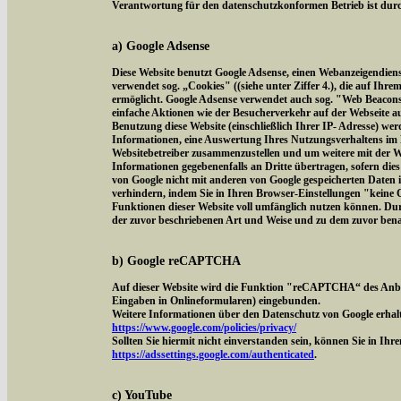
Verantwortung für den datenschutzkonformen Betrieb ist durch
a) Google Adsense
Diese Website benutzt Google Adsense, einen Webanzeigendien
verwendet sog. „Cookies" ((siehe unter Ziffer 4.), die auf Ih
ermöglicht. Google Adsense verwendet auch sog. "Web Beacon
einfache Aktionen wie der Besucherverkehr auf der Webseite 
Benutzung diese Website (einschließlich Ihrer IP- Adresse) we
Informationen, eine Auswertung Ihres Nutzungsverhaltens im 
Websitebetreiber zusammenzustellen und um weitere mit der W
Informationen gegebenenfalls an Dritte übertragen, sofern dies
von Google nicht mit anderen von Google gespeicherten Daten 
verhindern, indem Sie in Ihren Browser-Einstellungen "keine Co
Funktionen dieser Website voll umfänglich nutzen können. Dur
der zuvor beschriebenen Art und Weise und zu dem zuvor ben
b) Google reCAPTCHA
Auf dieser Website wird die Funktion "reCAPTCHA“ des Anbi
Eingaben in Onlineformularen) eingebunden.
Weitere Informationen über den Datenschutz von Google erhalt
https://www.google.com/policies/privacy/
Sollten Sie hiermit nicht einverstanden sein, können Sie in Ih
https://adssettings.google.com/authenticated
.
c) YouTube