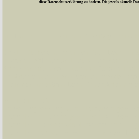
diese Datenschutzerklärung zu ändern. Die jeweils aktuelle D
Sie können nach mehreren Suchbegriffen oder
Bei der Suche wird nach dem Suchbegriff in al
wissenschaftlichen und deutschen Namen, so
Artenkennziffern nach Karsholt/Razowski od
der Arten eingeschrängt werden, standardmä
alle in der Datenbank befindlichen Arten ange
Im linken Bereich:
Keine Eingrenzung, alle Arten anzeigen
- S
Arten die im Bundesgebiet vorkommen
- z
Arten die im Westerwald vorkommen
- beg
Arten die in Westernohe vorkommen
- beg