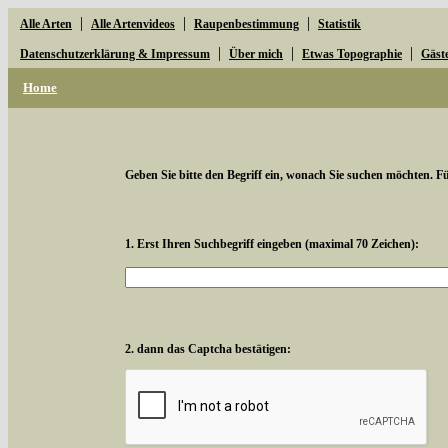
|
|
|
Alle Arten
Alle Artenvideos
Raupenbestimmung
Statistik
|
|
|
Datenschutzerklärung & Impressum
Über mich
Etwas Topographie
Gäst
Home
Geben Sie bitte den Begriff ein, wonach Sie suchen möchten. Für
1. Erst Ihren Suchbegriff eingeben (maximal 70 Zeichen):
2. dann das Captcha bestätigen: