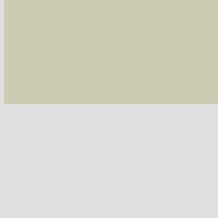
Die linken und rechten Optionen können auch
Fatal error
: Uncaught ArgumentCountError: T
/var/www/vhosts/schmetterlinge-westerwald.de/
/var/www/vhosts/schmetterlinge-westerwald.de
/var/www/vhosts/schmetterlinge-westerwald.de
/var/www/vhosts/schmetterlinge-westerwald.de
thrown in
/var/www/vhosts/schmetterlinge-w