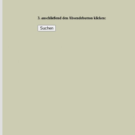
3. anschließend den Absendebutton klicken:
Mit diesen Knöpfen kann die Anzahl der Art
alle in der Datenbank befindlichen Arten ange
Im linken Bereich:
Keine Eingrenzung, alle Arten anzeigen
- S
Arten die im Bundesgebiet vorkommen
- z
Arten die im Westerwald vorkommen
- beg
Arten die in Westernohe vorkommen
- beg
Im rechten Bereich:
Alle Arten der Sammlung
- keine Einschrän
nur die mit Rote Liste-Status
- es werden nur