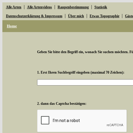
|
|
|
Alle Arten
Alle Artenvideos
Raupenbestimmung
Statistik
|
|
|
Datenschutzerklärung & Impressum
Über mich
Etwas Topographie
Gäst
Home
Geben Sie bitte den Begriff ein, wonach Sie suchen möchten. Für
1. Erst Ihren Suchbegriff eingeben (maximal 70 Zeichen):
2. dann das Captcha bestätigen: