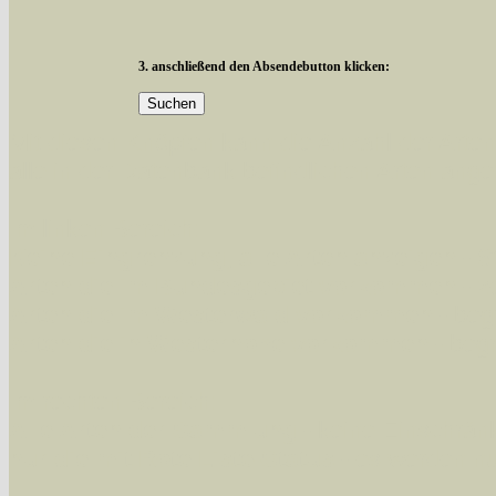
3. anschließend den Absendebutton klicken:
Mit diesen Knöpfen kann die Anzahl der Art
alle in der Datenbank befindlichen Arten ange
Im linken Bereich:
Keine Eingrenzung, alle Arten anzeigen
- S
Arten die im Bundesgebiet vorkommen
- z
Arten die im Westerwald vorkommen
- beg
Arten die in Westernohe vorkommen
- beg
Im rechten Bereich:
Alle Arten der Sammlung
- keine Einschrän
nur die mit Rote Liste-Status
- es werden nur