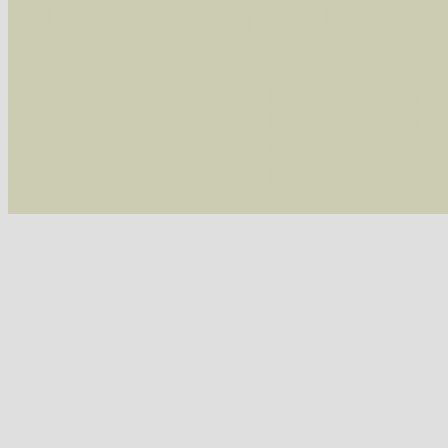
Die linken und rechten Optionen können auch
Fatal error
: Uncaught ArgumentCountError: T
/var/www/vhosts/schmetterlinge-westerwald.de/
/var/www/vhosts/schmetterlinge-westerwald.de
/var/www/vhosts/schmetterlinge-westerwald.de
/var/www/vhosts/schmetterlinge-westerwald.de
thrown in
/var/www/vhosts/schmetterlinge-w