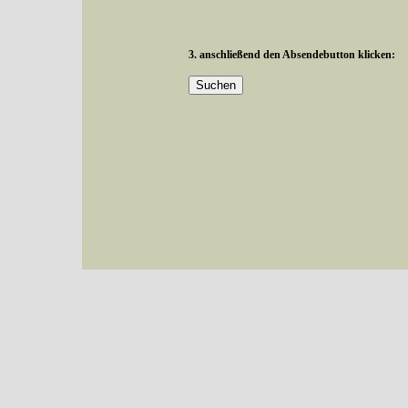
3. anschließend den Absendebutton klicken:
Mit diesen Knöpfen kann die Anzahl der Arten eingeschrängt werden, standardmäßig
alle in der Datenbank befindlichen Arten angezeigt. Sie haben folgende Möglichkeiten:
Im linken Bereich:
Keine Eingrenzung, alle Arten anzeigen
- Standard, zeigt alle Arten der Datenban
Arten die im Bundesgebiet vorkommen
- zeigt nur die Arten an, die auf dem Bu
Arten die im Westerwald vorkommen
- begrenzt die Anzeige auf Arten, die im W
Arten die in Westernohe vorkommen
- begrenzt die Anzeige auf Arten, die in We
Im rechten Bereich:
Alle Arten der Sammlung
- keine Einschränkungen, es werden alle Arten unabhängi
nur die mit Rote Liste-Status
- es werden nur Arten angezeigt, die auf der Rote Lis
Die linken und rechten Optionen können auch kombiniert werden.
Fatal error
: Uncaught ArgumentCountError: Too few arguments to function besucher_z
westerwald.de/httpdocs/vorlage/function.inc:3579 Stack trace: #0 /var/www/vhosts/sc
{main} thrown in
/var/www/vhosts/schmetterlinge-westerwald.de/httpdocs/vorlage