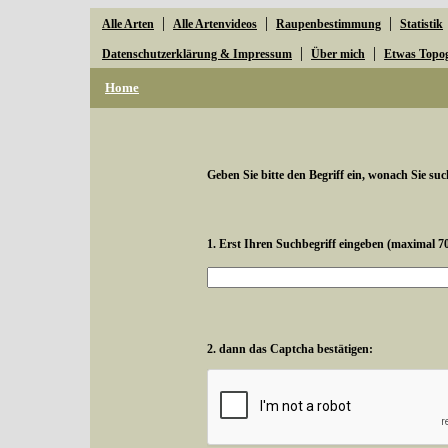
|
|
|
Alle Arten
Alle Artenvideos
Raupenbestimmung
Statistik
|
|
Datenschutzerklärung & Impressum
Über mich
Etwas Topo
Home
Geben Sie bitte den Begriff ein, wonach Sie suc
1. Erst Ihren Suchbegriff eingeben (maximal 7
2. dann das Captcha bestätigen: