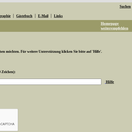
Suchen
|
|
|
graphie
Gästebuch
E-Mail
Links
Homepage
weiterempfehlen
hen möchten. Für weitere Unterstützung klicken Sie bitte auf 'Hilfe'.
0 Zeichen):
Hilfe