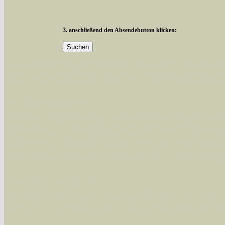
3. anschließend den Absendebutton klicken:
Mit diesen Knöpfen kann die Anzahl der Art
alle in der Datenbank befindlichen Arten ange
Im linken Bereich:
Keine Eingrenzung, alle Arten anzeigen
- S
Arten die im Bundesgebiet vorkommen
- z
Arten die im Westerwald vorkommen
- beg
Arten die in Westernohe vorkommen
- beg
Im rechten Bereich:
Alle Arten der Sammlung
- keine Einschrän
nur die mit Rote Liste-Status
- es werden nur