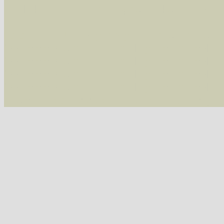
Die linken und rechten Optionen können auch
Fatal error
: Uncaught ArgumentCountError: T
/var/www/vhosts/schmetterlinge-westerwald.de/
/var/www/vhosts/schmetterlinge-westerwald.de
/var/www/vhosts/schmetterlinge-westerwald.de
/var/www/vhosts/schmetterlinge-westerwald.de
thrown in
/var/www/vhosts/schmetterlinge-w