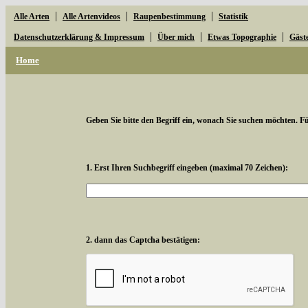
|
|
|
Alle Arten
Alle Artenvideos
Raupenbestimmung
Statistik
|
|
|
Datenschutzerklärung & Impressum
Über mich
Etwas Topographie
Gäst
Home
Geben Sie bitte den Begriff ein, wonach Sie suchen möchten. Für
1. Erst Ihren Suchbegriff eingeben (maximal 70 Zeichen):
2. dann das Captcha bestätigen: