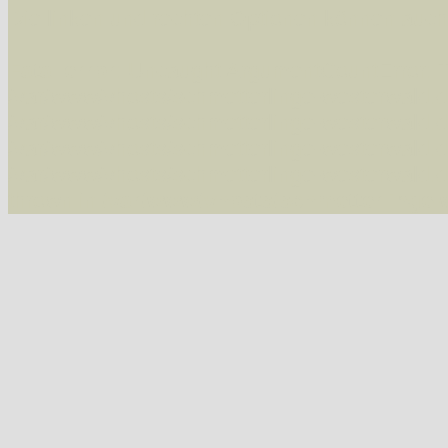
Die linken und rechten Optionen können auch
Fatal error
: Uncaught ArgumentCountError: T
/var/www/vhosts/schmetterlinge-westerwald.de/
/var/www/vhosts/schmetterlinge-westerwald.de
/var/www/vhosts/schmetterlinge-westerwald.de
/var/www/vhosts/schmetterlinge-westerwald.de
thrown in
/var/www/vhosts/schmetterlinge-w