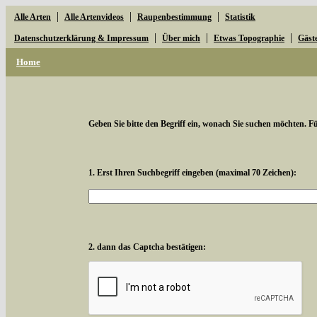
|
|
|
Alle Arten
Alle Artenvideos
Raupenbestimmung
Statistik
|
|
|
Datenschutzerklärung & Impressum
Über mich
Etwas Topographie
Gäst
Home
Geben Sie bitte den Begriff ein, wonach Sie suchen möchten. Für
1. Erst Ihren Suchbegriff eingeben (maximal 70 Zeichen):
2. dann das Captcha bestätigen: