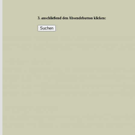
3. anschließend den Absendebutton klicken:
Mit diesen Knöpfen kann die Anzahl der Art
alle in der Datenbank befindlichen Arten ange
Im linken Bereich:
Keine Eingrenzung, alle Arten anzeigen
- S
Arten die im Bundesgebiet vorkommen
- z
Arten die im Westerwald vorkommen
- beg
Arten die in Westernohe vorkommen
- beg
Im rechten Bereich:
Alle Arten der Sammlung
- keine Einschrän
nur die mit Rote Liste-Status
- es werden nur