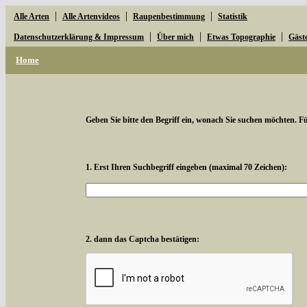
|
|
|
Alle Arten
Alle Artenvideos
Raupenbestimmung
Statistik
|
|
|
Datenschutzerklärung & Impressum
Über mich
Etwas Topographie
Gäst
Home
Geben Sie bitte den Begriff ein, wonach Sie suchen möchten. Für
1. Erst Ihren Suchbegriff eingeben (maximal 70 Zeichen):
2. dann das Captcha bestätigen: