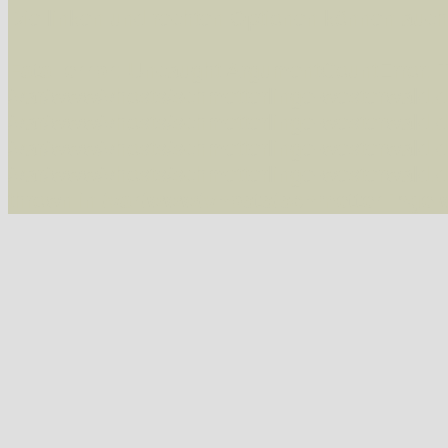
Die linken und rechten Optionen können auch
Fatal error
: Uncaught ArgumentCountError: T
/var/www/vhosts/schmetterlinge-westerwald.de/
/var/www/vhosts/schmetterlinge-westerwald.de
/var/www/vhosts/schmetterlinge-westerwald.de
/var/www/vhosts/schmetterlinge-westerwald.de
thrown in
/var/www/vhosts/schmetterlinge-w