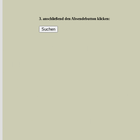
3. anschließend den Absendebutton klicken:
Mit diesen Knöpfen kann die Anzahl der Art
alle in der Datenbank befindlichen Arten ange
Im linken Bereich:
Keine Eingrenzung, alle Arten anzeigen
- S
Arten die im Bundesgebiet vorkommen
- z
Arten die im Westerwald vorkommen
- beg
Arten die in Westernohe vorkommen
- beg
Im rechten Bereich:
Alle Arten der Sammlung
- keine Einschrän
nur die mit Rote Liste-Status
- es werden nur