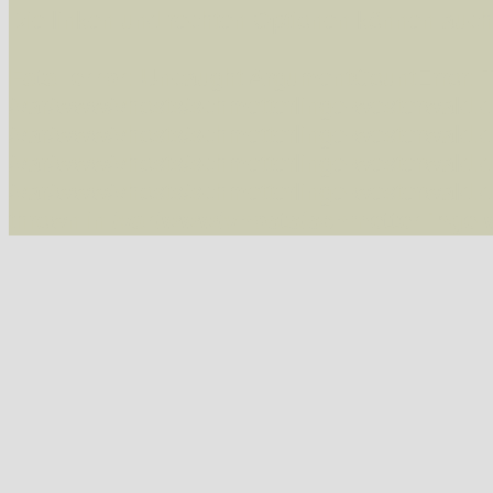
Die linken und rechten Optionen können auch
Fatal error
: Uncaught ArgumentCountError: T
/var/www/vhosts/schmetterlinge-westerwald.de/
/var/www/vhosts/schmetterlinge-westerwald.de
/var/www/vhosts/schmetterlinge-westerwald.de
/var/www/vhosts/schmetterlinge-westerwald.de
thrown in
/var/www/vhosts/schmetterlinge-w