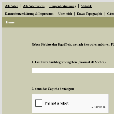
|
|
|
Alle Arten
Alle Artenvideos
Raupenbestimmung
Statistik
|
|
|
Datenschutzerklärung & Impressum
Über mich
Etwas Topographie
Gäst
Home
Geben Sie bitte den Begriff ein, wonach Sie suchen möchten. Für
1. Erst Ihren Suchbegriff eingeben (maximal 70 Zeichen):
2. dann das Captcha bestätigen: