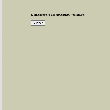
3. anschließend den Absendebutton klicken:
Mit diesen Knöpfen kann die Anzahl der Art
alle in der Datenbank befindlichen Arten ange
Im linken Bereich:
Keine Eingrenzung, alle Arten anzeigen
- S
Arten die im Bundesgebiet vorkommen
- z
Arten die im Westerwald vorkommen
- beg
Arten die in Westernohe vorkommen
- beg
Im rechten Bereich:
Alle Arten der Sammlung
- keine Einschrän
nur die mit Rote Liste-Status
- es werden nur