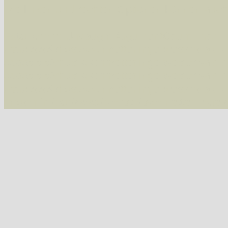
Die linken und rechten Optionen können auch
Fatal error
: Uncaught ArgumentCountError: T
/var/www/vhosts/schmetterlinge-westerwald.de/
/var/www/vhosts/schmetterlinge-westerwald.de
/var/www/vhosts/schmetterlinge-westerwald.de
/var/www/vhosts/schmetterlinge-westerwald.de
thrown in
/var/www/vhosts/schmetterlinge-w