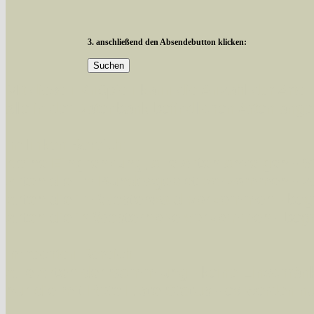
3. anschließend den Absendebutton klicken:
Mit diesen Knöpfen kann die Anzahl der Art
alle in der Datenbank befindlichen Arten ange
Im linken Bereich:
Keine Eingrenzung, alle Arten anzeigen
- S
Arten die im Bundesgebiet vorkommen
- z
Arten die im Westerwald vorkommen
- beg
Arten die in Westernohe vorkommen
- beg
Im rechten Bereich:
Alle Arten der Sammlung
- keine Einschrän
nur die mit Rote Liste-Status
- es werden nur