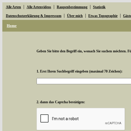
|
|
|
Alle Arten
Alle Artenvideos
Raupenbestimmung
Statistik
|
|
|
Datenschutzerklärung & Impressum
Über mich
Etwas Topographie
Gäst
Home
Geben Sie bitte den Begriff ein, wonach Sie suchen möchten. Für
1. Erst Ihren Suchbegriff eingeben (maximal 70 Zeichen):
2. dann das Captcha bestätigen: