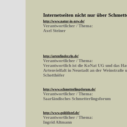
Internetseiten nicht nur über Schmett
http://www.natur-in-nrw.de/
Verantwortlicher / Thema:
Axel Steiner
http://artenfinder.rlp.de/
Verantwortlicher / Thema:
Verantwortlich ist die KoNat UG und das Ha
Artenvielfalt in Neustadt an der Weinstraße 
Schotthöfer
http://www.schmetterlingsforum.de/
Verantwortlicher / Thema:
Saarländisches Schmetterlingsforum
http://www.golddistel.de/
Verantwortlicher / Thema:
Ingrid Altmann