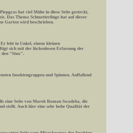
 Piepgras hat viel Mühe in diese Seite gesteckt,
is. Das Thema Schmetterlinge hat auf dieser
ene Garten wird beschrieben.
r lebt in Unkel, einem kleinen
igt sich mit der lückenlosen Erfassung der
 den "Stux".
densten Insektengruppen und Spinnen. Auffallend
falls eine Seite von Marek Roman Swadzba, die
d stellt. Auch hier eine sehr hohe Qualität der
teressanten Seite vom Microkosmos der Insekten