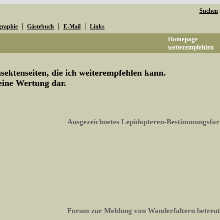
Suchen
|
|
|
graphie
Gästebuch
E-Mail
Links
Homepage
weiterempfehlen
ektenseiten, die ich weiterempfehlen kann.
keine Wertung dar.
Ausgezeichnetes Lepidopteren-Bestimmungsfo
Forum zur Meldung von Wanderfaltern betreut