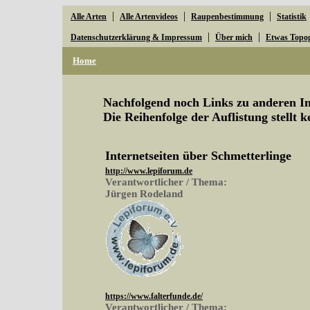
|
|
|
Alle Arten
Alle Artenvideos
Raupenbestimmung
Statistik
|
|
Datenschutzerklärung & Impressum
Über mich
Etwas Topo
Home
Nachfolgend noch Links zu anderen Ins
Die Reihenfolge der Auflistung stellt 
Internetseiten über Schmetterlinge
http://www.lepiforum.de
Verantwortlicher / Thema:
Jürgen Rodeland
https://www.falterfunde.de/
Verantwortlicher / Thema: