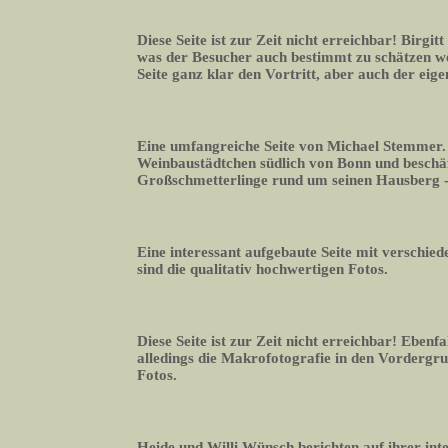
Diese Seite ist zur Zeit nicht erreichbar! Birgitt
was der Besucher auch bestimmt zu schätzen we
Seite ganz klar den Vortritt, aber auch der eig
Eine umfangreiche Seite von Michael Stemmer. E
Weinbaustädtchen südlich von Bonn und beschäft
Großschmetterlinge rund um seinen Hausberg -
Eine interessant aufgebaute Seite mit verschie
sind die qualitativ hochwertigen Fotos.
Diese Seite ist zur Zeit nicht erreichbar! Eben
alledings die Makrofotografie in den Vordergrun
Fotos.
Heide und Willi Wünsch berichten auf ihrer in