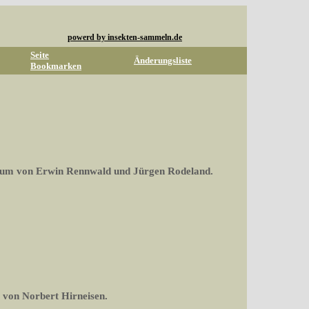
powerd by insekten-sammeln.de
Seite
Änderungsliste
Bookmarken
rum von Erwin Rennwald und Jürgen Rodeland.
 von Norbert Hirneisen.