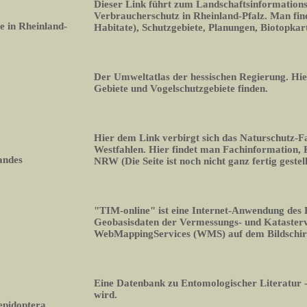
Dieser Link führt zum Landschaftsinformation
Verbraucherschutz in Rheinland-Pfalz. Man fin
 in Rheinland-
Habitate), Schutzgebiete, Planungen, Biotopka
Der Umweltatlas der hessischen Regierung. Hi
Gebiete und Vogelschutzgebiete finden.
Hier dem Link verbirgt sich das Naturschutz-
Westfahlen. Hier findet man Fachinformation,
andes
NRW (Die Seite ist noch nicht ganz fertig gestell
"TIM-online" ist eine Internet-Anwendung des
Geobasisdaten der Vermessungs- und Kataste
WebMappingServices (WMS) auf dem Bildschi
Eine Datenbank zu Entomologischer Literatur -
wird.
epidoptera