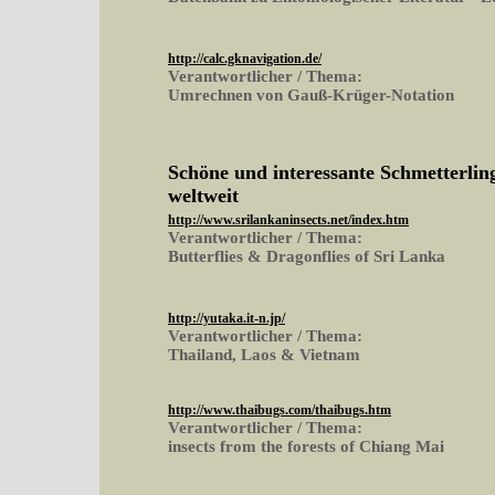
http://calc.gknavigation.de/
Verantwortlicher / Thema:
Umrechnen von Gauß-Krüger-Notation
Schöne und interessante Schmetterling
weltweit
http://www.srilankaninsects.net/index.htm
Verantwortlicher / Thema:
Butterflies & Dragonflies of Sri Lanka
http://yutaka.it-n.jp/
Verantwortlicher / Thema:
Thailand, Laos & Vietnam
http://www.thaibugs.com/thaibugs.htm
Verantwortlicher / Thema:
insects from the forests of Chiang Mai